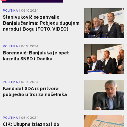
2
POLITIKA
06.10.2024.
|
Stanivuković se zahvalio
Banjalučanima: Pobjedu dugujem
narodu i Bogu (FOTO, VIDEO)
0
POLITIKA
06.10.2024.
|
Borenović: Banjaluka je opet
kaznila SNSD i Dodika
1
POLITIKA
06.10.2024.
|
Kandidat SDA iz pritvora
pobijedio u trci za načelnika
0
POLITIKA
06.10.2024.
|
CIK: Ukupna izlaznost do