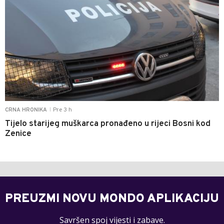
Pre 3 h
CRNA HRONIKA
|
Tijelo starijeg muškarca pronađeno u rijeci Bosni kod
Zenice
PREUZMI NOVU MONDO APLIKACIJU
Savršen spoj vijesti i zabave.