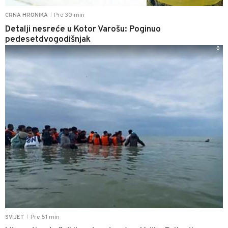
Pre 30 min
CRNA HRONIKA
|
Detalji nesreće u Kotor Varošu: Poginuo
pedesetdvogodišnjak
0
Pre 51 min
SVIJET
|