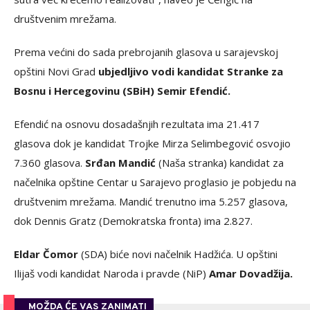
društvenim mrežama.
Prema većini do sada prebrojanih glasova u sarajevskoj
opštini Novi Grad
ubjedljivo vodi kandidat Stranke za
Bosnu i Hercegovinu (SBiH) Semir Efendić.
Efendić na osnovu dosadašnjih rezultata ima 21.417
glasova dok je kandidat Trojke Mirza Selimbegović osvojio
7.360 glasova.
Srđan Mandić
(Naša stranka) kandidat za
načelnika opštine Centar u Sarajevo proglasio je pobjedu na
društvenim mrežama. Mandić trenutno ima 5.257 glasova,
dok Dennis Gratz (Demokratska fronta) ima 2.827.
Eldar Čomor
(SDA) biće novi načelnik Hadžića. U opštini
Ilijaš vodi kandidat Naroda i pravde (NiP)
Amar Dovadžija.
MOŽDA ĆE VAS ZANIMATI