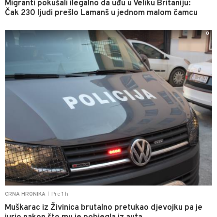
Migranti pokušali ilegalno da uđu u Veliku Britaniju:
Čak 230 ljudi prešlo Lamanš u jednom malom čamcu
0
Pre 1 h
CRNA HRONIKA
|
Muškarac iz Živinica brutalno pretukao djevojku pa je