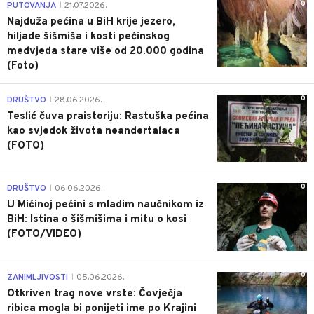
0
PUTOVANJA
21.07.2026.
|
Najduža pećina u BiH krije jezero,
hiljade šišmiša i kosti pećinskog
medvjeda stare više od 20.000 godina
(Foto)
0
DRUŠTVO
28.06.2026.
|
Teslić čuva praistoriju: Rastuška pećina
kao svjedok života neandertalaca
(FOTO)
0
DRUŠTVO
06.06.2026.
|
U Mićinoj pećini s mladim naučnikom iz
BiH: Istina o šišmišima i mitu o kosi
(FOTO/VIDEO)
0
ZANIMLJIVOSTI
05.06.2026.
|
Otkriven trag nove vrste: Čovječja
ribica mogla bi ponijeti ime po Krajini