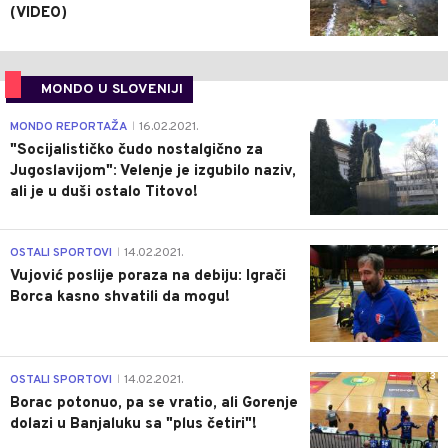
(VIDEO)
MONDO U SLOVENIJI
4
MONDO REPORTAŽA
16.02.2021.
|
"Socijalističko čudo nostalgično za
Jugoslavijom": Velenje je izgubilo naziv,
ali je u duši ostalo Titovo!
1
OSTALI SPORTOVI
14.02.2021.
|
Vujović poslije poraza na debiju: Igrači
Borca kasno shvatili da mogu!
3
OSTALI SPORTOVI
14.02.2021.
|
Borac potonuo, pa se vratio, ali Gorenje
dolazi u Banjaluku sa "plus četiri"!