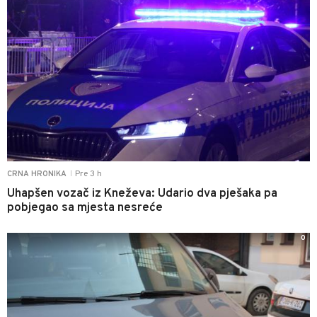
Pre 3 h
CRNA HRONIKA
|
Uhapšen vozač iz Kneževa: Udario dva pješaka pa
pobjegao sa mjesta nesreće
0