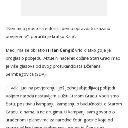
“Nemamo prostora euforiji. Idemo opravdati ukazano
povjerenje”, poručila je kratko Karić.
Medijima se obratio i
Irfan Čengić
vrlo kratko gdje je
proglasio pobjedu. Aktuelni načelnik opšine Stari Grad imao
je više glasova od svog protukandidata Dženana
Selimbegovića (SDA).
"Hvala ljudi na povjerenju i još jednoj ubjedljivoj pobjedi.
Voljom naroda nastavljam služiti Starom Gradu. Vodili smo
čistu, pozitivnu kampanju, kampanju o budućnosti, o Starom
Gradu, o nama, a ne drugima. U kampanji sam govorio o
urađenom i planovima za naredne četiri godine koje od
sutra već krećemo realizovati", naveo je Čengić na