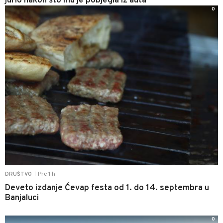
jurio nakon što mu je pobjegla iz auta
0
Pre 1 h
DRUŠTVO
|
Deveto izdanje Ćevap festa od 1. do 14. septembra u
Banjaluci
0