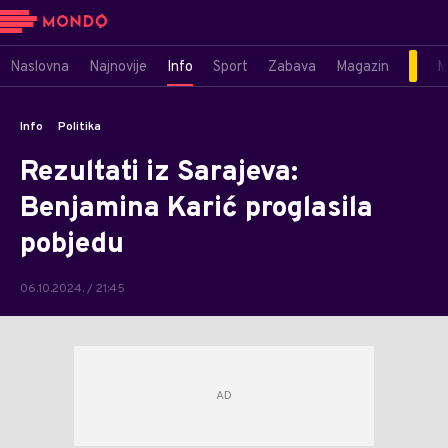
Naslovna
Najnovije
Info
Sport
Zabava
Magazin
M
Info
Politika
Rezultati iz Sarajeva:
Benjamina Karić proglasila
pobjedu
06.10.2024. / 21:45