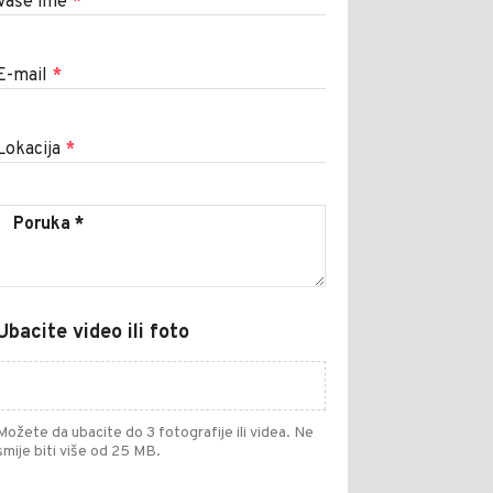
Vaše ime
*
E-mail
*
Lokacija
*
Ubacite video ili foto
Možete da ubacite do 3 fotografije ili videa. Ne
smije biti više od 25 MB.