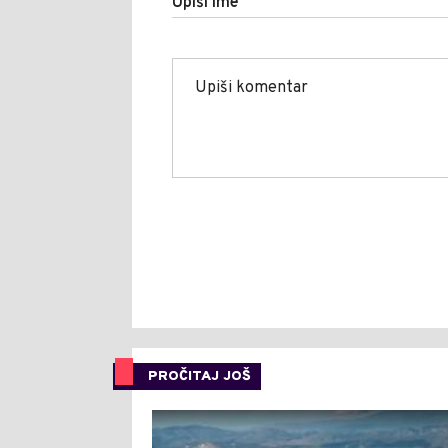
Upiši ime
PROČITAJ JOŠ