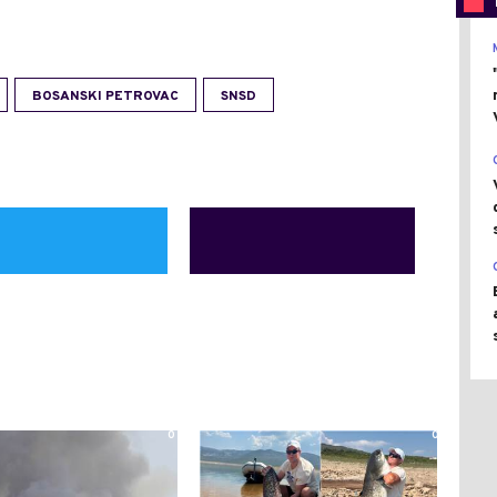
BOSANSKI PETROVAC
SNSD
0
0