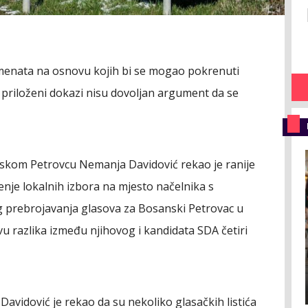
emenata na osnovu kojih bi se mogao pokrenuti
 priloženi dokazi nisu dovoljan argument da se
kom Petrovcu Nemanja Davidović rekao je ranije
tenje lokalnih izbora na mjesto načelnika s
g prebrojavanja glasova za Bosanski Petrovac u
u razlika između njihovog i kandidata SDA četiri
Davidović je rekao da su nekoliko glasačkih listića