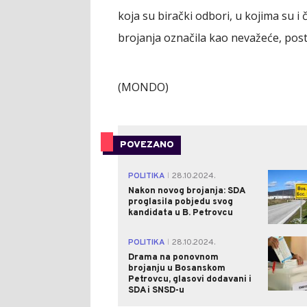
koja su birački odbori, u kojima su i
brojanja označila kao nevažeće, post
(MONDO)
POVEZANO
POLITIKA
28.10.2024.
|
Nakon novog brojanja: SDA
proglasila pobjedu svog
kandidata u B. Petrovcu
POLITIKA
28.10.2024.
|
Drama na ponovnom
brojanju u Bosanskom
Petrovcu, glasovi dodavani i
SDA i SNSD-u