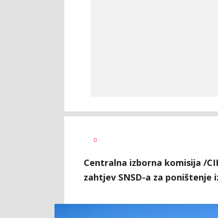
Željko
AUTOR
0
Svitlica
Centralna izborna komisija /C
zahtjev SNSD-a za poništenje 