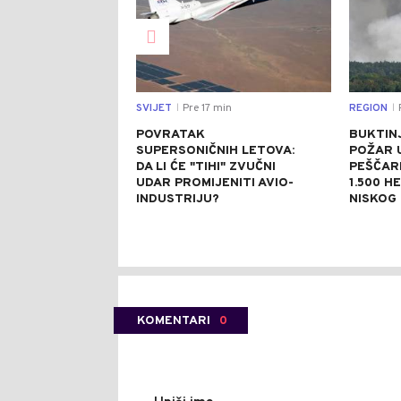
SVIJET
Pre 17 min
REGION
|
|
POVRATAK
BUKTINJ
SUPERSONIČNIH LETOVA:
POŽAR 
DA LI ĆE "TIHI" ZVUČNI
PEŠČAR
UDAR PROMIJENITI AVIO-
1.500 H
INDUSTRIJU?
NISKOG
KOMENTARI
0