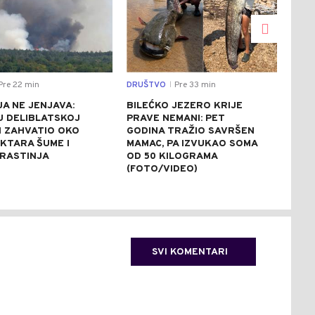
Pre 22 min
DRUŠTVO
Pre 33 min
CRNA
|
A NE JENJAVA:
BILEĆKO JEZERO KRIJE
TRA
U DELIBLATSKOJ
PRAVE NEMANI: PET
POP
I ZAHVATIO OKO
GODINA TRAŽIO SAVRŠEN
UTO
EKTARA ŠUME I
MAMAC, PA IZVUKAO SOMA
MLA
 RASTINJA
OD 50 KILOGRAMA
(FOTO/VIDEO)
SVI KOMENTARI