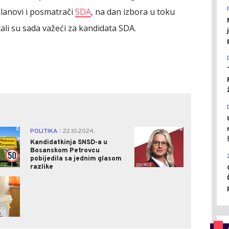
 članovi i posmatrači
SDA
, na dan izbora u toku
ali su sada važeći za kandidata SDA.
0
2
POLITIKA
22.10.2024.
|
Kandidatkinja SNSD-a u
Bosanskom Petrovcu
pobijedila sa jednim glasom
razlike
1