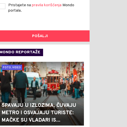
Pristajete na
pravila korišćenja
Mondo
portala.
POŠALJI
MONDO REPORTAŽE
0
Pre 5 h
FOTO, VIDEO
SPAVAJU U IZLOZIMA, ČUVAJU
METRO I OSVAJAJU TURISTE:
MAČKE SU VLADARI IS...