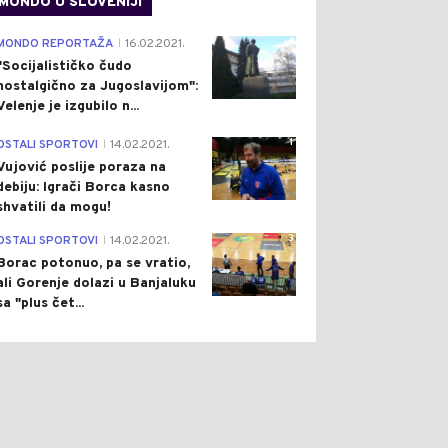
MONDO U SLOVENIJI
4
MONDO REPORTAŽA
16.02.2021.
|
"Socijalističko čudo
nostalgično za Jugoslavijom":
Velenje je izgubilo n...
1
OSTALI SPORTOVI
14.02.2021.
|
Vujović poslije poraza na
debiju: Igrači Borca kasno
shvatili da mogu!
3
OSTALI SPORTOVI
14.02.2021.
|
Borac potonuo, pa se vratio,
ali Gorenje dolazi u Banjaluku
sa "plus čet...
0
0