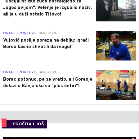
"Socijalističko čudo nostalgično za
Jugoslavijom": Velenje je izgubilo naziv,
ali je u duši ostalo Titovo!
1
OSTALI SPORTOVI
14.02.2021.
|
Vujović poslije poraza na debiju: Igrači
Borca kasno shvatili da mogu!
3
OSTALI SPORTOVI
14.02.2021.
|
Borac potonuo, pa se vratio, ali Gorenje
dolazi u Banjaluku sa "plus četiri"!
PROČITAJ JOŠ