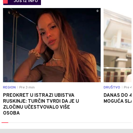
JOŠ IZ INFO
0
REGION
Pre 3 min
DRUŠTVO
Pre 4
|
|
PREOKRET U ISTRAZI UBISTVA
DANAS DO 4
RUSKINJE: TURČIN TVRDI DA JE U
MOGUĆA SLA
ZLOČINU UČESTVOVALO VIŠE
OSOBA