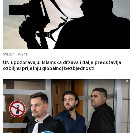
Pre 1 h
SVIJET
|
UN upozoravaju: Islamska država i dalje predstavlja
ozbiljnu prijetnju globalnoj bezbjednosti
0