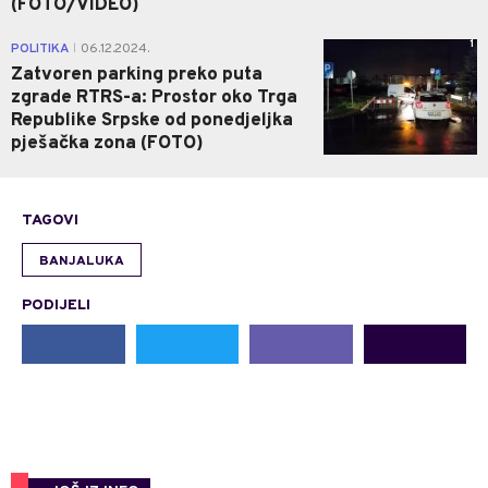
(FOTO/VIDEO)
1
POLITIKA
06.12.2024.
|
Zatvoren parking preko puta
zgrade RTRS-a: Prostor oko Trga
Republike Srpske od ponedjeljka
pješačka zona (FOTO)
TAGOVI
BANJALUKA
PODIJELI