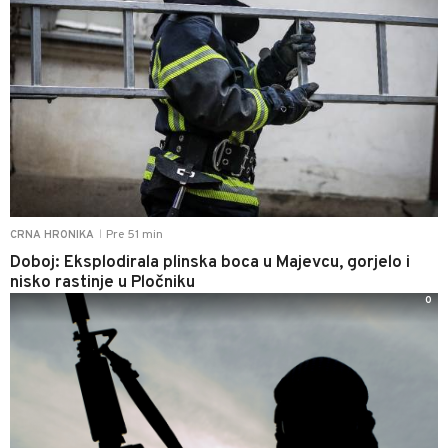
Pre 51 min
CRNA HRONIKA
|
Doboj: Eksplodirala plinska boca u Majevcu, gorjelo i
nisko rastinje u Pločniku
0