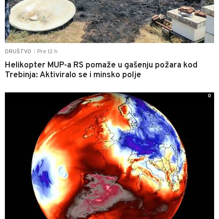
Pre 12 h
DRUŠTVO
|
Helikopter MUP-a RS pomaže u gašenju požara kod
Trebinja: Aktiviralo se i minsko polje
0