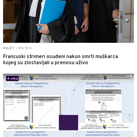
Pre 10 h
SVIJET
|
Francuski strimeri osuđeni nakon smrti muškarca
kojeg su zlostavljali u prenosu uživo
0
4 slika