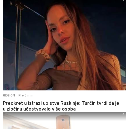
0
Pre 3 min
REGION
|
Preokret u istrazi ubistva Ruskinje: Turčin tvrdi da je
u zločinu učestvovalo više osoba
0