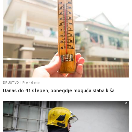
Pre 46 min
DRUŠTVO
|
Danas do 41 stepen, ponegdje moguća slaba kiša
0