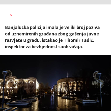
Dušan
AUTOR
0
Volaš
Banjalučka policija imala je veliki broj poziva
od uznemirenih građana zbog gašenja javne
rasvjete u gradu, istakao je Tihomir Tadić,
inspektor za bezbjednost saobraćaja.