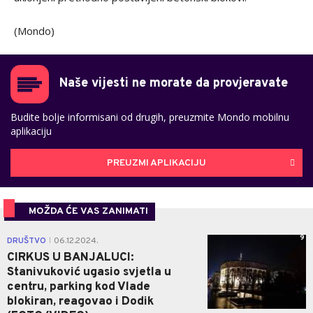
(Mondo)
Naše vijesti ne morate da provjeravate
Budite bolje informisani od drugih, preuzmite Mondo mobilnu
aplikaciju
PREUZMI APLIKACIJU
MOŽDA ĆE VAS ZANIMATI
9
DRUŠTVO
06.12.2024.
|
CIRKUS U BANJALUCI:
Stanivuković ugasio svjetla u
centru, parking kod Vlade
blokiran, reagovao i Dodik