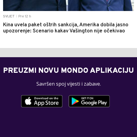
Pre 12 h
SVIJET
|
Kina uvela paket oštrih sankcija, Amerika dobila jasno
upozorenje: Scenario kakav Vašington nije očekivao
PREUZMI NOVU MONDO APLIKACIJU
Savršen spoj vijesti i zabave.