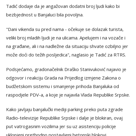
Tadić dodaje da je angažovan dodatni broj ljudi kako bi
bezbjednost u Banjaluci bila povoljna.
"Dani vikenda su pred nama - očekuje se dolazak turista,
veliki broj mladih ljudi je na ulicama. Apelujem i na vozače i
na građane, ali i na nadležne da situaciju shvate ozbiljno jer
može doći do težih posljedica", naglasio je Tadić za RTRS.
Podsjećamo, gradonačelnik Draško Stanivuković najavio je
odgovor i reakciju Grada na Prijedlog izmjene Zakona o
budžetskom sistemu i smanjenje prihoda Banjaluka od
raspodjele PDV-a, a koje je najavila Vlada Republike Srpske.
Kako javljaju banjalučki mediji parking preko puta zgrade
Radio-televizije Republike Srpske i dalje je blokiran, ovaj
put vatrogasnim vozilima jer su uz asistenciju policije
uklonjeni prethodno postavljeni betonski blokovi.