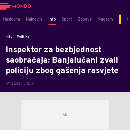
Naslovna
Najnovije
Info
Sport
Zabava
Magazin
M
Info
Politika
Inspektor za bezbjednost
saobraćaja: Banjalučani zvali
policiju zbog gašenja rasvjete
07.12.2024. / 12:10