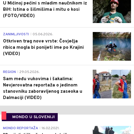
U Mićinoj pećini s mladim naučnikom iz
BiH: Istina o šišmišima i mitu o kosi
(FOTO/VIDEO)
0
ZANIMLJIVOSTI
05.06.2026.
|
Otkriven trag nove vrste: Čovječja
ribica mogla bi ponijeti ime po Krajini
(VIDEO)
0
REGION
29.05.2026.
|
Sam među vukovima i šakalima:
Nevjerovatna reportaža o jedinom
stanovniku zaboravljenog zaseoka u
Dalmaciji (VIDEO)
MONDO U SLOVENIJI
4
MONDO REPORTAŽA
16.02.2021.
|