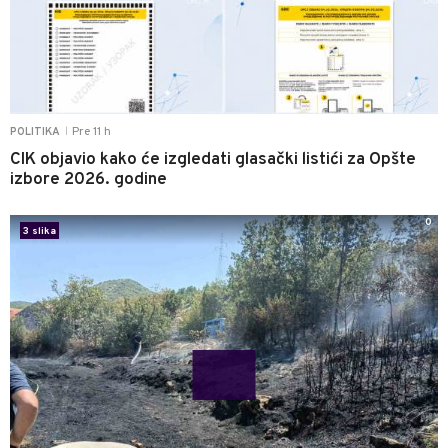
Pre 11 h
POLITIKA
|
CIK objavio kako će izgledati glasački listići za Opšte
izbore 2026. godine
0
3 slika