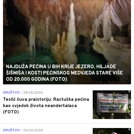
NAJDUŽA PEĆINA U BIH KRIJE JEZERO, HILJADE
ŠIŠMIŠA I KOSTI PEĆINSKOG MEDVJEDA STARE VIŠE
OD 20.000 GODINA (FOTO)
0
DRUŠTVO
28.06.2026.
|
Teslić čuva praistoriju: Rastuška pećina
kao svjedok života neandertalaca
(FOTO)
0
DRUŠTVO
06.06.2026.
|