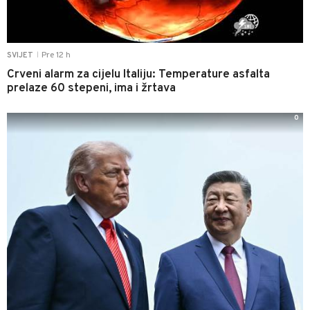
Pre 12 h
SVIJET
|
Crveni alarm za cijelu Italiju: Temperature asfalta
prelaze 60 stepeni, ima i žrtava
0