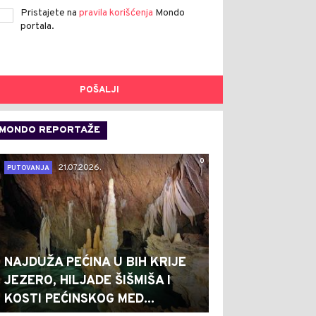
Pristajete na
pravila korišćenja
Mondo
portala.
POŠALJI
MONDO REPORTAŽE
0
21.07.2026.
PUTOVANJA
NAJDUŽA PEĆINA U BIH KRIJE
JEZERO, HILJADE ŠIŠMIŠA I
KOSTI PEĆINSKOG MED...