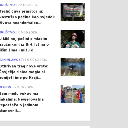
0
DRUŠTVO
28.06.2026.
|
Teslić čuva praistoriju:
Rastuška pećina kao svjedok
života neandertalac...
0
DRUŠTVO
06.06.2026.
|
U Mićinoj pećini s mladim
naučnikom iz BiH: Istina o
šišmišima i mitu o ...
0
ZANIMLJIVOSTI
05.06.2026.
|
Otkriven trag nove vrste:
Čovječja ribica mogla bi
ponijeti ime po Kraji...
0
REGION
29.05.2026.
|
Sam među vukovima i
šakalima: Nevjerovatna
reportaža o jedinom
stanovnik...