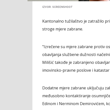
IZVOR: SCREENSHOOT
Kantonalno tužilaštvo je zatražilo pri
stroge mjere zabrane.
"Izrečene su mjere zabrane protiv os
obavljanja službene dužnosti načeln
Milišić takođe je zabranjeno obavlj
imovinsko-pravne poslove i katastar n
Dodatne mjere zabrane uključuju za
međusobno kontaktiranje osumnjičen
Edinom i Nerminom Demirovićem, koj