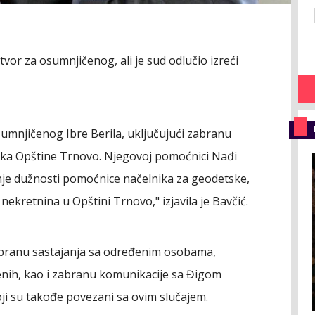
tvor za osumnjičenog, ali je sud odlučio izreći
umnjičenog Ibre Berila, uključujući zabranu
ika Opštine Trnovo. Njegovoj pomoćnici Nađi
anje dužnosti pomoćnice načelnika za geodetske,
ekretnina u Opštini Trnovo," izjavila je Bavčić.
branu sastajanja sa određenim osobama,
ih, kao i zabranu komunikacije sa Đigom
i su takođe povezani sa ovim slučajem.