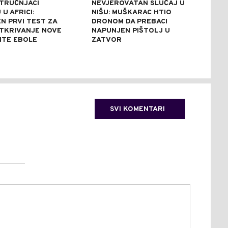
STRUČNJACI
NEVJEROVATAN SLUČAJ U
SAB
U AFRICI:
NIŠU: MUŠKARAC HTIO
NES
N PRVI TEST ZA
DRONOM DA PREBACI
UNIŠ
TKRIVANJE NOVE
NAPUNJEN PIŠTOLJ U
REZ
NTE EBOLE
ZATVOR
REK
SVI KOMENTARI