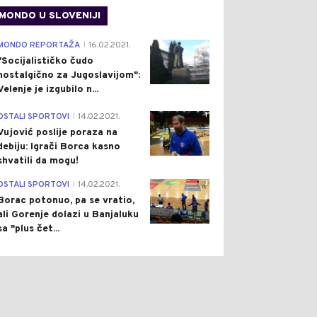
MONDO U SLOVENIJI
4
MONDO REPORTAŽA
16.02.2021.
|
"Socijalističko čudo
nostalgično za Jugoslavijom":
Velenje je izgubilo n...
1
OSTALI SPORTOVI
14.02.2021.
|
Vujović poslije poraza na
debiju: Igrači Borca kasno
shvatili da mogu!
1
0
3
OSTALI SPORTOVI
14.02.2021.
|
Borac potonuo, pa se vratio,
ali Gorenje dolazi u Banjaluku
sa "plus čet...
ŠTVO
Pre 12 h
REGION
Pre 12 h
|
|