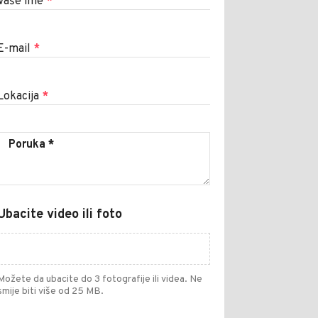
Vaše ime
*
E-mail
*
Lokacija
*
Ubacite video ili foto
Možete da ubacite do 3 fotografije ili videa. Ne
smije biti više od 25 MB.