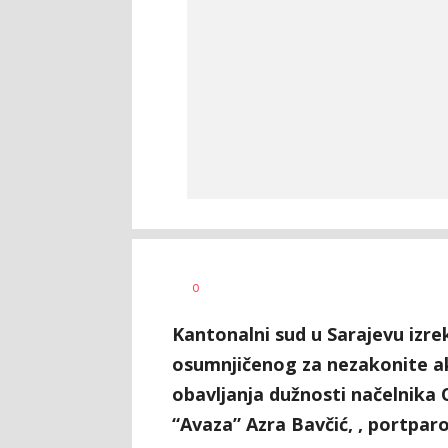
Željko
AUTOR
0
Svitlica
Kantonalni sud u Sarajevu izrek
osumnjičenog za nezakonite ak
obavljanja dužnosti načelnika 
“Avaza” Azra Bavčić, , portpar