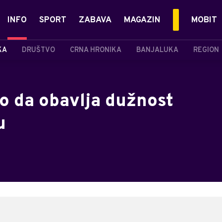
INFO
SPORT
ZABAVA
MAGAZIN
MOBIT
KA
DRUŠTVO
CRNA HRONIKA
BANJALUKA
REGION
o da obavlja dužnost
u