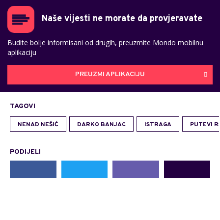
Naše vijesti ne morate da provjeravate
Budite bolje informisani od drugih, preuzmite Mondo mobilnu
aplikaciju
PREUZMI APLIKACIJU
TAGOVI
NENAD NEŠIĆ
DARKO BANJAC
ISTRAGA
PUTEVI R
PODIJELI