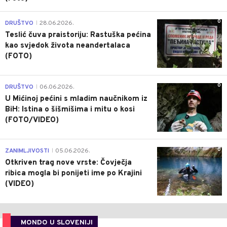
0
DRUŠTVO
28.06.2026.
|
Teslić čuva praistoriju: Rastuška pećina
kao svjedok života neandertalaca
(FOTO)
0
DRUŠTVO
06.06.2026.
|
U Mićinoj pećini s mladim naučnikom iz
BiH: Istina o šišmišima i mitu o kosi
(FOTO/VIDEO)
0
ZANIMLJIVOSTI
05.06.2026.
|
Otkriven trag nove vrste: Čovječja
ribica mogla bi ponijeti ime po Krajini
(VIDEO)
MONDO U SLOVENIJI