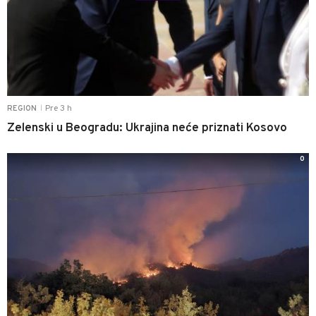
Pre 3 h
REGION
|
Zelenski u Beogradu: Ukrajina neće priznati Kosovo
0