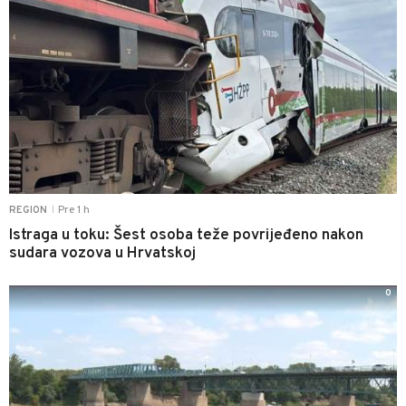
Pre 1 h
REGION
|
Istraga u toku: Šest osoba teže povrijeđeno nakon
sudara vozova u Hrvatskoj
0