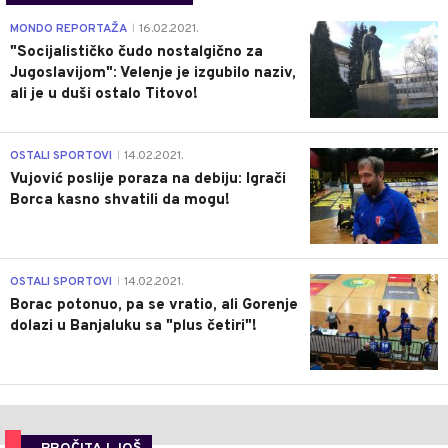
4
MONDO REPORTAŽA
16.02.2021.
|
"Socijalističko čudo nostalgično za
Jugoslavijom": Velenje je izgubilo naziv,
ali je u duši ostalo Titovo!
1
OSTALI SPORTOVI
14.02.2021.
|
Vujović poslije poraza na debiju: Igrači
Borca kasno shvatili da mogu!
3
OSTALI SPORTOVI
14.02.2021.
|
Borac potonuo, pa se vratio, ali Gorenje
dolazi u Banjaluku sa "plus četiri"!