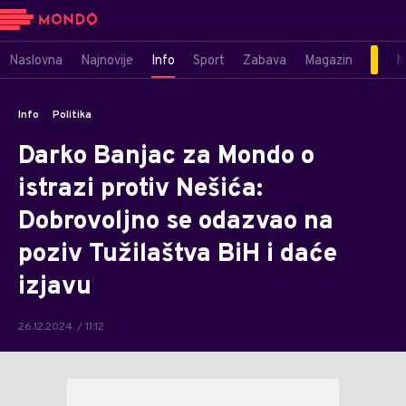
Naslovna
Najnovije
Info
Sport
Zabava
Magazin
M
Info
Politika
Darko Banjac za Mondo o
istrazi protiv Nešića:
Dobrovoljno se odazvao na
poziv Tužilaštva BiH i daće
izjavu
26.12.2024. / 11:12