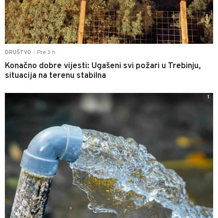
Pre 3 h
DRUŠTVO
|
Konačno dobre vijesti: Ugašeni svi požari u Trebinju,
situacija na terenu stabilna
1