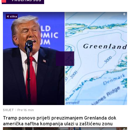
PROČITAJ JOŠ
0
4 slika
Pre 16 min
SVIJET
|
Tramp ponovo prijeti preuzimanjem Grenlanda dok
američka naftna kompanija ulazi u zaštićenu zonu
0