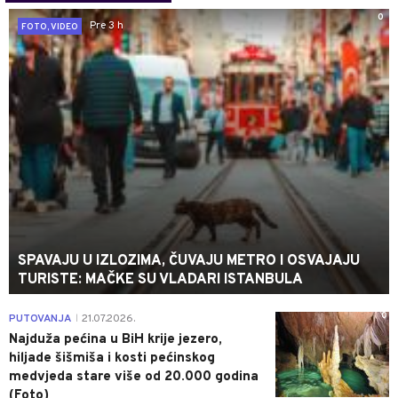
0
Pre 3 h
FOTO, VIDEO
SPAVAJU U IZLOZIMA, ČUVAJU METRO I OSVAJAJU
TURISTE: MAČKE SU VLADARI ISTANBULA
0
PUTOVANJA
21.07.2026.
|
Najduža pećina u BiH krije jezero,
hiljade šišmiša i kosti pećinskog
medvjeda stare više od 20.000 godina
(Foto)