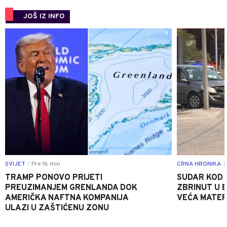
JOŠ IZ INFO
0
SVIJET
Pre 16 min
CRNA HRONIKA
|
|
TRAMP PONOVO PRIJETI
SUDAR KOD 
PREUZIMANJEM GRENLANDA DOK
ZBRINUT U B
AMERIČKA NAFTNA KOMPANIJA
VEĆA MATER
ULAZI U ZAŠTIĆENU ZONU