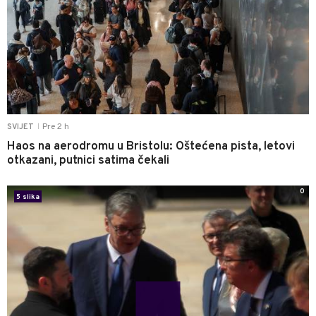
Pre 2 h
SVIJET
|
Haos na aerodromu u Bristolu: Oštećena pista, letovi
otkazani, putnici satima čekali
0
5 slika