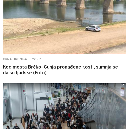
Pre 2 h
CRNA HRONIKA
|
Kod mosta Brčko–Gunja pronađene kosti, sumnja se
da su ljudske (Foto)
0