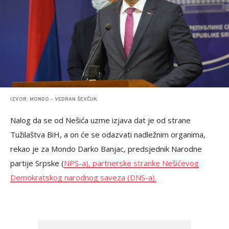
IZVOR: MONDO - VEDRAN ŠEVČUK
Nalog da se od Nešića uzme izjava dat je od strane
Tužilaštva BiH, a on će se odazvati nadležnim organima,
rekao je za Mondo Darko Banjac, predsjednik Narodne
partije Srpske (
NPS-a), partnerske stranke Nešićevog
Demokratskog narodnog saveza (DNS-a).