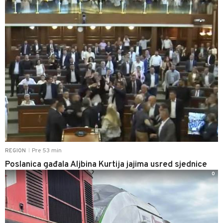
Pre 53 min
REGION
|
Poslanica gađala Aljbina Kurtija jajima usred sjednice
0