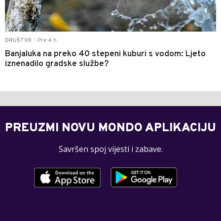
Pre 4 h
DRUŠTVO
|
Banjaluka na preko 40 stepeni kuburi s vodom: Ljeto
iznenadilo gradske službe?
PREUZMI NOVU MONDO APLIKACIJU
Savršen spoj vijesti i zabave.