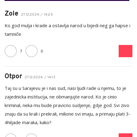
Zole
27.12.2024. / 14:25
Ko god mulja i krade a ostavlja narod u bijedi neg ga hapse i
tamniče
7
0
Otpor
27.12.2024. / 14:13
Taj su u Sarajevu je i nas sud, nasi ljudi rade u njemu, to je
zajednicka institucija, ne obmanjujte narod. Ko je cinio
kriminal, neka mu bude pravicno sudjenje, gdje god. Svi zivo
znaju da su krali i prekrali, milione svi imaju, a primaju plati 3-
4hiljade maraka, kako?