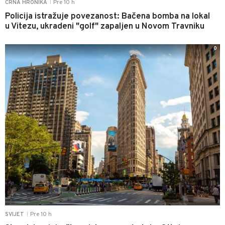
Pre 10 h
CRNA HRONIKA
|
Policija istražuje povezanost: Bačena bomba na lokal
u Vitezu, ukradeni "golf" zapaljen u Novom Travniku
0
Pre 10 h
SVIJET
|