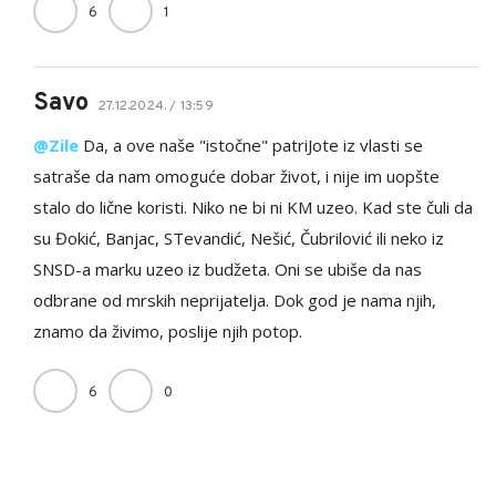
6
1
Savo
27.12.2024. / 13:59
@Zile
Da, a ove naše "istočne" patriJote iz vlasti se
satraše da nam omoguće dobar život, i nije im uopšte
stalo do lične koristi. Niko ne bi ni KM uzeo. Kad ste čuli da
su Đokić, Banjac, STevandić, Nešić, Čubrilović ili neko iz
SNSD-a marku uzeo iz budžeta. Oni se ubiše da nas
odbrane od mrskih neprijatelja. Dok god je nama njih,
znamo da živimo, poslije njih potop.
6
0