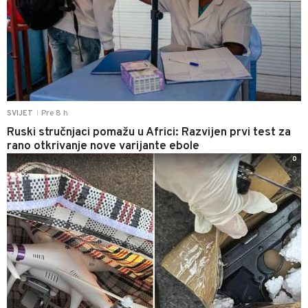
Pre 8 h
SVIJET
|
Ruski stručnjaci pomažu u Africi: Razvijen prvi test za
rano otkrivanje nove varijante ebole
0