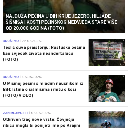
NAJDUŽA PEĆINA U BIH KRIJE JEZERO, HILJADE
ŠIŠMIŠA I KOSTI PEĆINSKOG MEDVJEDA STARE VIŠE
OD 20.000 GODINA (FOTO)
0
DRUŠTVO
28.06.2026.
|
Teslić čuva praistoriju: Rastuška pećina
kao svjedok života neandertalaca
(FOTO)
0
DRUŠTVO
06.06.2026.
|
U Mićinoj pećini s mladim naučnikom iz
BiH: Istina o šišmišima i mitu o kosi
(FOTO/VIDEO)
0
ZANIMLJIVOSTI
05.06.2026.
|
Otkriven trag nove vrste: Čovječja
ribica mogla bi ponijeti ime po Krajini