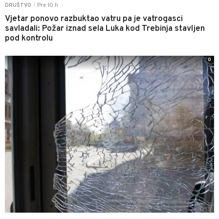
Pre 10 h
DRUŠTVO
|
Vjetar ponovo razbuktao vatru pa je vatrogasci
savladali: Požar iznad sela Luka kod Trebinja stavljen
pod kontrolu
0