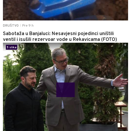
Pre 9 h
DRUŠTVO
|
Sabotaža u Banjaluci: Nesavjesni pojedinci uništili
ventil i isušili rezervoar vode u Rekavicama (FOTO)
0
5 slika