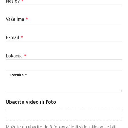
Naslov
*
Vaše ime
*
E-mail
*
Lokacija
*
Ubacite video ili foto
Možete da ubacite do 3 fotografije ili videa. Ne smije biti