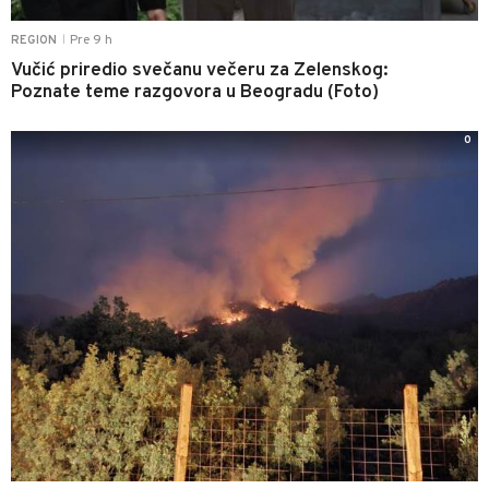
Pre 9 h
REGION
|
Vučić priredio svečanu večeru za Zelenskog:
Poznate teme razgovora u Beogradu (Foto)
0