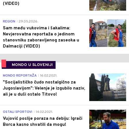
(VIDEO)
0
REGION
29.05.2026.
|
Sam među vukovima i šakalima:
Nevjerovatna reportaža o jedinom
stanovniku zaboravljenog zaseoka u
Dalmaciji (VIDEO)
MONDO U SLOVENIJI
4
MONDO REPORTAŽA
16.02.2021.
|
"Socijalističko čudo nostalgično za
Jugoslavijom": Velenje je izgubilo naziv,
ali je u duši ostalo Titovo!
1
OSTALI SPORTOVI
14.02.2021.
|
Vujović poslije poraza na debiju: Igrači
Borca kasno shvatili da mogu!