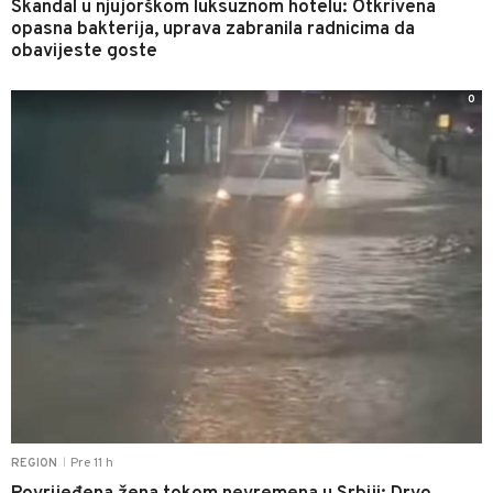
Skandal u njujorškom luksuznom hotelu: Otkrivena
opasna bakterija, uprava zabranila radnicima da
obavijeste goste
0
Pre 11 h
REGION
|