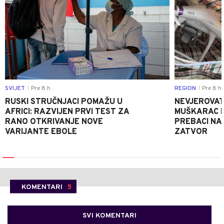
SVIJET
Pre 8 h
REGION
Pre 8 h
|
|
RUSKI STRUČNJACI POMAŽU U
NEVJEROVATA
AFRICI: RAZVIJEN PRVI TEST ZA
MUŠKARAC H
RANO OTKRIVANJE NOVE
PREBACI NA
VARIJANTE EBOLE
ZATVOR
KOMENTARI
5
SVI KOMENTARI