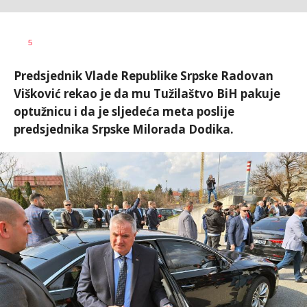
Željko
AUTOR
5
Svitlica
Predsjednik Vlade Republike Srpske Radovan
Višković rekao je da mu Tužilaštvo BiH pakuje
optužnicu i da je sljedeća meta poslije
predsjednika Srpske Milorada Dodika.