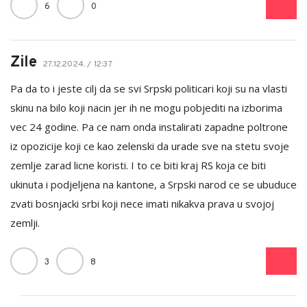
6
0
Zile
27.12.2024. / 12:37
Pa da to i jeste cilj da se svi Srpski politicari koji su na vlasti
skinu na bilo koji nacin jer ih ne mogu pobjediti na izborima
vec 24 godine. Pa ce nam onda instalirati zapadne poltrone
iz opozicije koji ce kao zelenski da urade sve na stetu svoje
zemlje zarad licne koristi. I to ce biti kraj RS koja ce biti
ukinuta i podjeljena na kantone, a Srpski narod ce se ubuduce
zvati bosnjacki srbi koji nece imati nikakva prava u svojoj
zemlji.
3
8