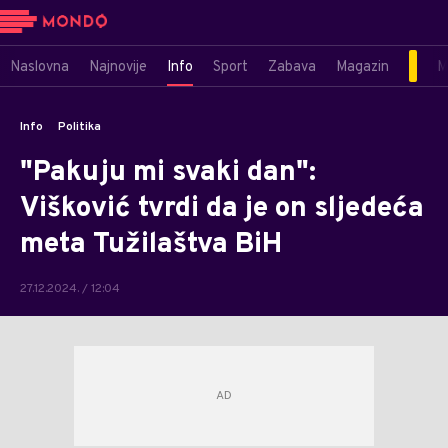
Naslovna
Najnovije
Info
Sport
Zabava
Magazin
M
Info
Politika
"Pakuju mi svaki dan":
Višković tvrdi da je on sljedeća
meta Tužilaštva BiH
27.12.2024. / 12:04