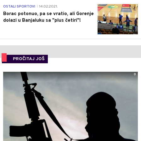
3
OSTALI SPORTOVI
14.02.2021.
|
Borac potonuo, pa se vratio, ali Gorenje
dolazi u Banjaluku sa "plus četiri"!
PROČITAJ JOŠ
0