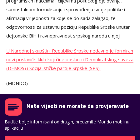
programskim načelima i ciljevima političkog djelovanja,
samostalnom formulisanju i sprovođenju svoje politike i
afirmaciji vrijednosti za koje se do sada zalagao, te
odgovornosti za ustavnu poziciju Republike Srpske unutar
dejtonske BiH i ravnopravnost srpskog naroda u njoj.
U Narodnoj skupštini Republike Srpske nedavno je formiran
novi poslanički klub koji čine poslanici Demokratskog saveza
(DEMOS) i Socijalističke partije Srpske (SPS).
(MONDO)
Naše vijesti ne morate da provjeravate
Budite bolje informisani od drugih, preuzmite Mondo mobilnu
aplikaciju