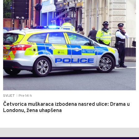
Pre 14 h
SVIJET
|
Četvorica muškaraca izbodena nasred ulice: Drama u
Londonu, žena uhapšena