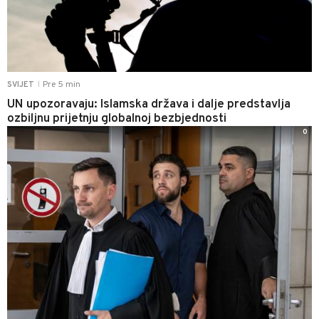
Pre 5 min
SVIJET
|
UN upozoravaju: Islamska država i dalje predstavlja
ozbiljnu prijetnju globalnoj bezbjednosti
0