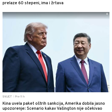
prelaze 60 stepeni, ima i žrtava
0
Pre 11 h
SVIJET
|
Kina uvela paket oštrih sankcija, Amerika dobila jasno
upozorenje: Scenario kakav Vašington nije očekivao