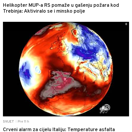
Helikopter MUP-a RS pomaže u gašenju požara kod
Trebinja: Aktiviralo se i minsko polje
0
Pre 11 h
SVIJET
|
Crveni alarm za cijelu Italiju: Temperature asfalta