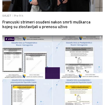
Pre 9 h
SVIJET
|
Francuski strimeri osuđeni nakon smrti muškarca
kojeg su zlostavljali u prenosu uživo
0
4 slika