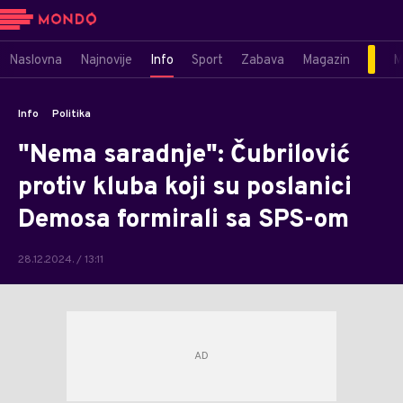
Naslovna
Najnovije
Info
Sport
Zabava
Magazin
M
Info
Politika
"Nema saradnje": Čubrilović
protiv kluba koji su poslanici
Demosa formirali sa SPS-om
28.12.2024. / 13:11