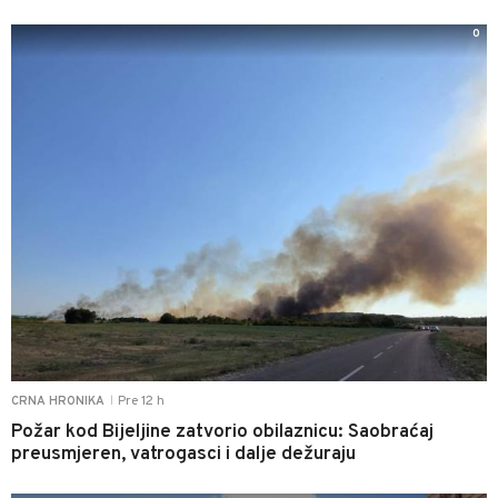
0
Pre 12 h
CRNA HRONIKA
|
Požar kod Bijeljine zatvorio obilaznicu: Saobraćaj
preusmjeren, vatrogasci i dalje dežuraju