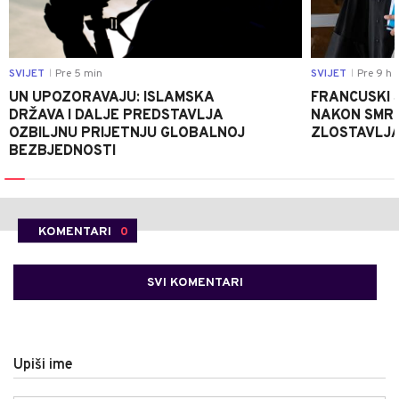
SVIJET
Pre 5 min
SVIJET
Pre 9 h
|
|
UN UPOZORAVAJU: ISLAMSKA
FRANCUSKI 
DRŽAVA I DALJE PREDSTAVLJA
NAKON SMRT
OZBILJNU PRIJETNJU GLOBALNOJ
ZLOSTAVLJA
BEZBJEDNOSTI
KOMENTARI
0
SVI KOMENTARI
Upiši ime