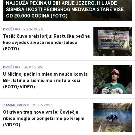
NAJDUŽA PEĆINA U BIH KRIJE JEZERO, HILJADE
ŠIŠMIŠA I KOSTI PEĆINSKOG MEDVJEDA STARE VIŠE
OD 20.000 GODINA (FOTO)
0
DRUŠTVO
28.06.2026.
|
Teslić čuva praistoriju: Rastuška pećina
kao svjedok života neandertalaca
(FOTO)
0
DRUŠTVO
06.06.2026.
|
U Mićinoj pećini s mladim naučnikom iz
BiH: Istina o šišmišima i mitu o kosi
(FOTO/VIDEO)
0
ZANIMLJIVOSTI
05.06.2026.
|
Otkriven trag nove vrste: Čovječja
ribica mogla bi ponijeti ime po Krajini
(VIDEO)