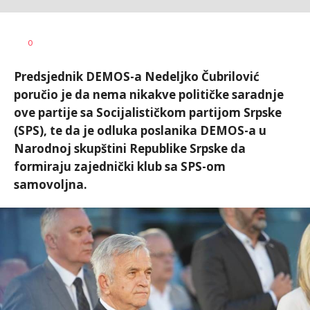
Željko
AUTOR
0
Svitlica
Predsjednik DEMOS-a Nedeljko Čubrilović
poručio je da nema nikakve političke saradnje
ove partije sa Socijalističkom partijom Srpske
(SPS), te da je odluka poslanika DEMOS-a u
Narodnoj skupštini Republike Srpske da
formiraju zajednički klub sa SPS-om
samovoljna.