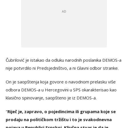
Čubrilović je istakao da odluku narodnih poslanika DEMOS-a
nije potvrdilo ni Predsjedništvo, a ni Glavni odbor stranke.
On je saopštenja koja govore o navodnom prelasku više
odbora DEMOS-a u Hercegovini u SPS okarakterisao kao
klasično spinovanje, saopšteno je iz DEMOS-a.
"
Riječ je, zapravo, o pojedincima ili grupama koje se
prodaju na političkom tržištu i to je svakodnevna
pojava u Republici Srpskoj. Ključna stvar je da je