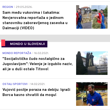
0
REGION
29.05.2026.
|
Sam među vukovima i šakalima:
Nevjerovatna reportaža o jedinom
stanovniku zaboravljenog zaseoka u
Dalmaciji (VIDEO)
MONDO U SLOVENIJI
4
MONDO REPORTAŽA
16.02.2021.
|
"Socijalističko čudo nostalgično za
Jugoslavijom": Velenje je izgubilo naziv,
ali je u duši ostalo Titovo!
1
OSTALI SPORTOVI
14.02.2021.
|
Vujović poslije poraza na debiju: Igrači
Borca kasno shvatili da mogu!