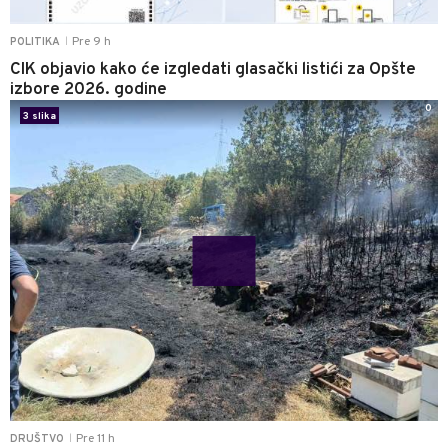
Pre 9 h
POLITIKA
|
CIK objavio kako će izgledati glasački listići za Opšte
izbore 2026. godine
0
3 slika
Pre 11 h
DRUŠTVO
|