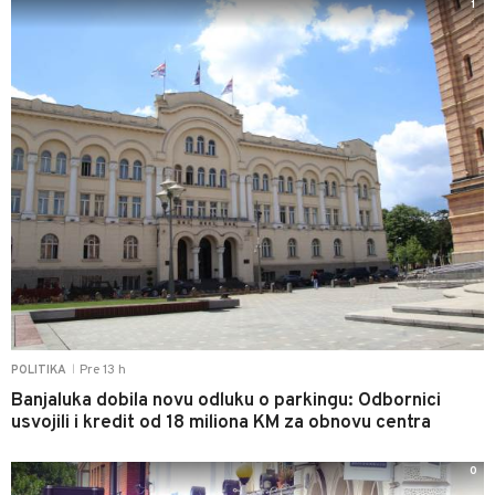
1
Pre 13 h
POLITIKA
|
Banjaluka dobila novu odluku o parkingu: Odbornici
usvojili i kredit od 18 miliona KM za obnovu centra
0