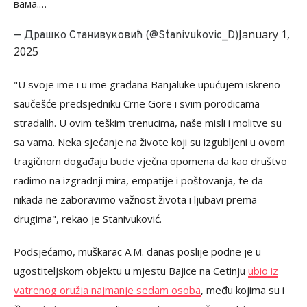
вама.…
January 1,
— Драшко Станивуковић (@Stanivukovic_D)
2025
"U svoje ime i u ime građana Banjaluke upućujem iskreno
saučešće predsjedniku Crne Gore i svim porodicama
stradalih. U ovim teškim trenucima, naše misli i molitve su
sa vama. Neka sjećanje na živote koji su izgubljeni u ovom
tragičnom događaju bude vječna opomena da kao društvo
radimo na izgradnji mira, empatije i poštovanja, te da
nikada ne zaboravimo važnost života i ljubavi prema
drugima", rekao je Stanivuković.
Podsjećamo, muškarac A.M. danas poslije podne je u
ugostiteljskom objektu u mjestu Bajice na Cetinju
ubio iz
vatrenog oružja najmanje sedam osoba
, među kojima su i