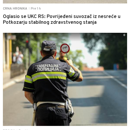
Pre 1 h
CRNA HRONIKA
|
Oglasio se UKC RS: Povrijeđeni suvozač iz nesreće u
Potkozarju stabilnog zdravstvenog stanja
0