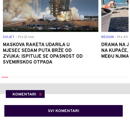
SVIJET
Pre 12 min
REGION
Pre 45 
|
|
MASKOVA RAKETA UDARILA U
DRAMA NA J
MJESEC SEDAM PUTA BRŽE OD
NA KUPAČE, 
ZVUKA: ISPITUJE SE OPASNOST OD
MEĐU NJIMA 
SVEMIRSKOG OTPADA
KOMENTARI
0
SVI KOMENTARI