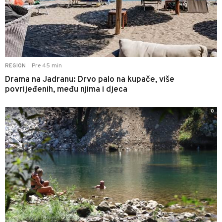
Pre 45 min
REGION
|
Drama na Jadranu: Drvo palo na kupače, više
povrijeđenih, među njima i djeca
0