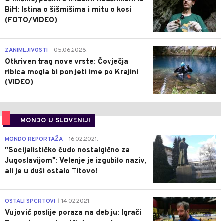
BiH: Istina o šišmišima i mitu o kosi
(FOTO/VIDEO)
0
ZANIMLJIVOSTI
05.06.2026.
|
Otkriven trag nove vrste: Čovječja
ribica mogla bi ponijeti ime po Krajini
(VIDEO)
MONDO U SLOVENIJI
4
MONDO REPORTAŽA
16.02.2021.
|
"Socijalističko čudo nostalgično za
Jugoslavijom": Velenje je izgubilo naziv,
ali je u duši ostalo Titovo!
1
OSTALI SPORTOVI
14.02.2021.
|
Vujović poslije poraza na debiju: Igrači