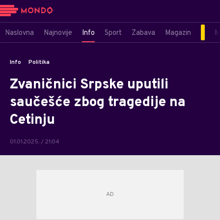
Naslovna
Najnovije
Info
Sport
Zabava
Magazin
M
Info
Politika
Zvaničnici Srpske uputili
saučešće zbog tragedije na
Cetinju
01.01.2025. / 21:04