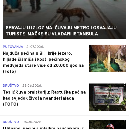
SPAVAJU U IZLOZIMA, ČUVAJU METRO I OSVAJAJU
TURISTE: MAČKE SU VLADARI ISTANBULA
0
PUTOVANJA
21.07.2026.
|
Najduža pećina u BiH krije jezero,
hiljade šišmiša i kosti pećinskog
medvjeda stare više od 20.000 godina
(Foto)
0
DRUŠTVO
28.06.2026.
|
Teslić čuva praistoriju: Rastuška pećina
kao svjedok života neandertalaca
(FOTO)
0
DRUŠTVO
06.06.2026.
|
U Mićinoj pećini s mladim naučnikom iz