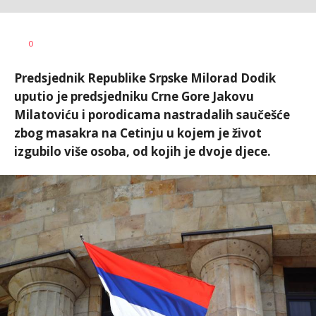
Dragana
AUTOR
0
Božić
Predsjednik Republike Srpske Milorad Dodik
uputio je predsjedniku Crne Gore Jakovu
Milatoviću i porodicama nastradalih saučešće
zbog masakra na Cetinju u kojem je život
izgubilo više osoba, od kojih je dvoje djece.