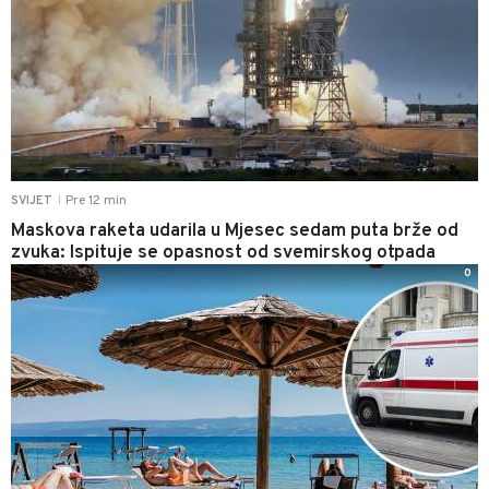
Pre 12 min
SVIJET
|
Maskova raketa udarila u Mjesec sedam puta brže od
zvuka: Ispituje se opasnost od svemirskog otpada
0