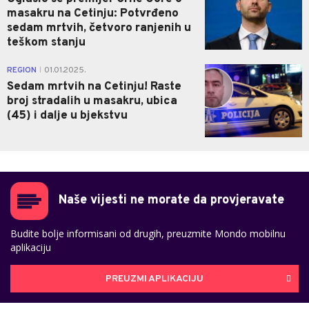
masakru na Cetinju: Potvrđeno
sedam mrtvih, četvoro ranjenih u
teškom stanju
0
REGION
01.01.2025.
|
Sedam mrtvih na Cetinju! Raste
broj stradalih u masakru, ubica
(45) i dalje u bjekstvu
Naše vijesti ne morate da provjeravate
Budite bolje informisani od drugih, preuzmite Mondo mobilnu
aplikaciju
PREUZMI APLIKACIJU