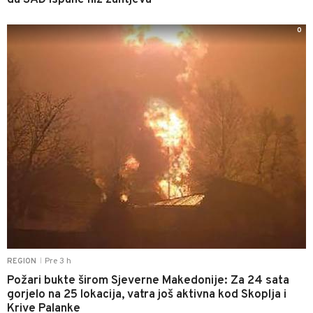
da SAD ispune niz zahtjeva
0
Pre 3 h
REGION
|
Požari bukte širom Sjeverne Makedonije: Za 24 sata
gorjelo na 25 lokacija, vatra još aktivna kod Skoplja i
Krive Palanke