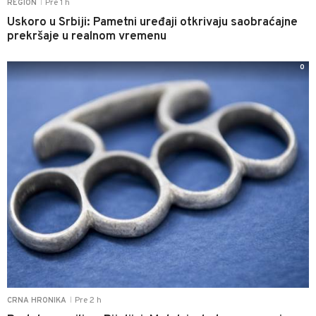
Pre 1 h
REGION
|
Uskoro u Srbiji: Pametni uređaji otkrivaju saobraćajne
prekršaje u realnom vremenu
0
Pre 2 h
CRNA HRONIKA
|