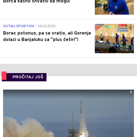
Borca kasno shvatili da mogu!
3
OSTALI SPORTOVI
14.02.2021.
|
Borac potonuo, pa se vratio, ali Gorenje
dolazi u Banjaluku sa "plus četiri"!
PROČITAJ JOŠ
0