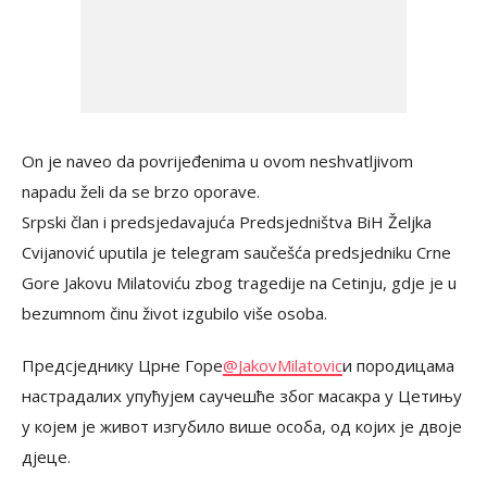
On je naveo da povrijeđenima u ovom neshvatljivom
napadu želi da se brzo oporave.
Srpski član i predsjedavajuća Predsjedništva BiH Željka
Cvijanović uputila je telegram saučešća predsjedniku Crne
Gore Jakovu Milatoviću zbog tragedije na Cetinju, gdje je u
bezumnom činu život izgubilo više osoba.
Предсједнику Црне Горе
@JakovMilatovic
и породицама
настрадалих упућујем саучешће због масакра у Цетињу
у којем је живот изгубило више особа, од којих је двоје
дјеце.