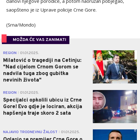
članovi njegove porodice, a potom naoružan pobjegao,
saopšteno je iz Uprave policije Crne Gore.
(Srna/Mondo)
MOŽDA ĆE VAS ZANIMATI
0
REGION
01.01.2025.
|
Milatović o tragediji na Cetinju:
"Nad cijelom Crnom Gorom se
nadvila tuga zbog gubitka
nevinih života"
0
REGION
01.01.2025.
|
Specijalci opkolili ubicu iz Crne
Gore! Evo gdje je lociran, akcija
hapšenja traje skoro 2 sata
0
NAJAVIO TRODNEVNU ŽALOST
01.01.2025.
|
Oglasio se premijer Crne Gore o