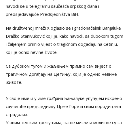
navodi se u telegramu saučešća srpskog člana i
predsjedavajuće Predsjedništva BiH.
Na društvenoj mreži X oglasio se i gradonačelnik Banjaluke
Draško Stanivuković koji je, kako navodi, sa dubokom tugom
i žaljenjem primio vijest o tragičnom događaju na Cetinju,
koji je odnio nevine živote.
Са дубоком тугом и жаљењем примио сам вијест о
трагичном догађају на Цетињу, који је однио невине
животе.
У своје име и у име грађана Бањалуке упућујем искрено
саучешће предсједнику Црне Горе и свим породицама
страдалих.
У овим тешким тренуцима, наше мисли и молитве су са