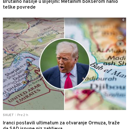
Brutalno nasilje u Bijeljini: Metalnim bokserom nanio
teške povrede
0
Pre 2 h
SVIJET
|
Iranci postavili ultimatum za otvaranje Ormuza, traže