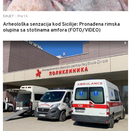
Pre 1 h
SVIJET
|
Arheološka senzacija kod Sicilije: Pronađena rimska
olupina sa stotinama amfora (FOTO/VIDEO)
0