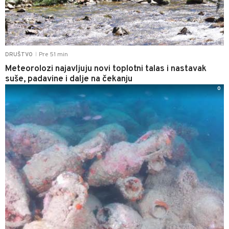
Pre 51 min
DRUŠTVO
|
Meteorolozi najavljuju novi toplotni talas i nastavak
suše, padavine i dalje na čekanju
0