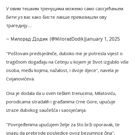
У овим тешким тренуцима можемо само саосјећањем
бити уз вас како бистe лакше превазишли ову
трагедију.…
January 1, 2025
— Милорад Додик (@MiloradDodik)
"Poštovani predsjedniče, duboko me je potresla vijest o
tragičnom događaju na Cetinju u kojem je život izgubilo više
osoba, među kojima, nažalost, i dvoje djece", navela je
Cvijanovićeva.
Ona je dodala da u ovim teškim trenucima, Milatoviću,
porodicama stradalih i građanima Crne Gore, upućuje
izraze dubokog saučešća i saosjećanja.
"Povrijeđenima upućujem želje za što brži oporavak, te
snagu da prebrode posljedice ovog bezumnog čina",