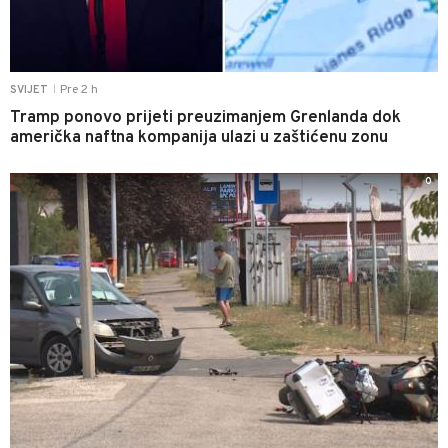
Pre 2 h
SVIJET
|
Tramp ponovo prijeti preuzimanjem Grenlanda dok
američka naftna kompanija ulazi u zaštićenu zonu
0