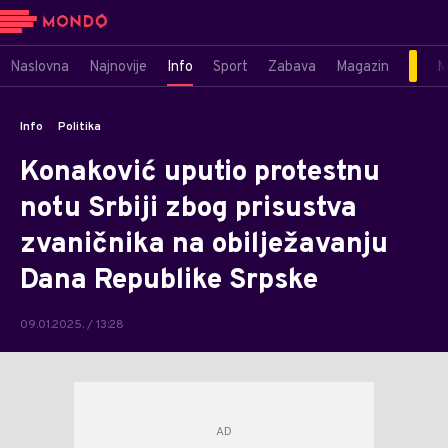
Naslovna
Najnovije
Info
Sport
Zabava
Magazin
M
Info
Politika
Konaković uputio protestnu
notu Srbiji zbog prisustva
zvaničnika na obilježavanju
Dana Republike Srpske
09.01.2025. / 13:28