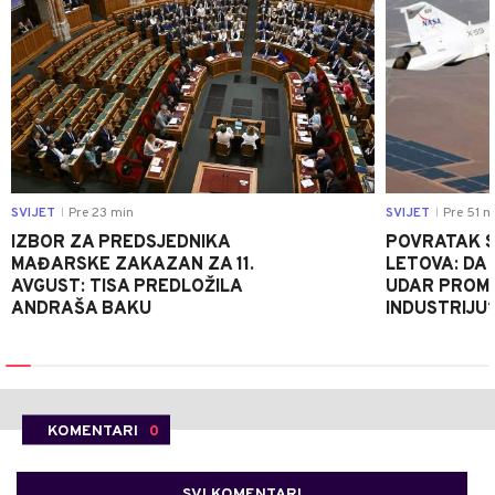
SVIJET
Pre 23 min
SVIJET
Pre 51 m
|
|
IZBOR ZA PREDSJEDNIKA
POVRATAK S
MAĐARSKE ZAKAZAN ZA 11.
LETOVA: DA L
AVGUST: TISA PREDLOŽILA
UDAR PROMIJ
ANDRAŠA BAKU
INDUSTRIJU
KOMENTARI
0
SVI KOMENTARI