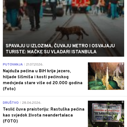
SPAVAJU U IZLOZIMA, ČUVAJU METRO I OSVAJAJU
TURISTE: MAČKE SU VLADARI ISTANBULA
0
PUTOVANJA
21.07.2026.
|
Najduža pećina u BiH krije jezero,
hiljade šišmiša i kosti pećinskog
medvjeda stare više od 20.000 godina
(Foto)
0
DRUŠTVO
28.06.2026.
|
Teslić čuva praistoriju: Rastuška pećina
kao svjedok života neandertalaca
(FOTO)