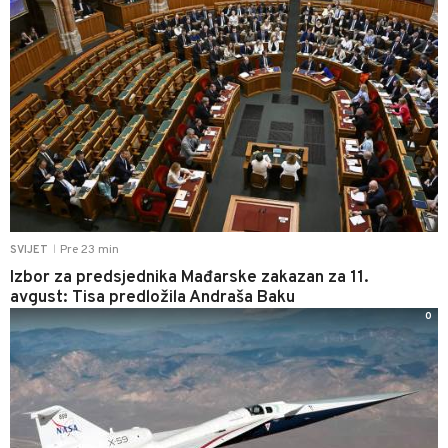
Pre 23 min
SVIJET
|
Izbor za predsjednika Mađarske zakazan za 11.
avgust: Tisa predložila Andraša Baku
0