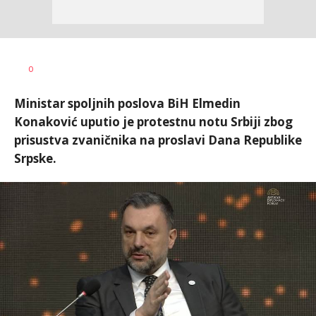
Nikolina
AUTOR
0
Damjanić
Ministar spoljnih poslova BiH Elmedin
Konaković uputio je protestnu notu Srbiji zbog
prisustva zvaničnika na proslavi Dana Republike
Srpske.