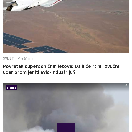
Pre 51 min
SVIJET
|
Povratak supersoničnih letova: Da li će "tihi" zvučni
udar promijeniti avio-industriju?
0
5 slika