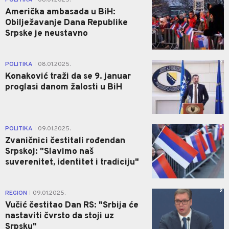
Američka ambasada u BiH:
Obilježavanje Dana Republike
Srpske je neustavno
3
POLITIKA
08.01.2025.
|
Konaković traži da se 9. januar
proglasi danom žalosti u BiH
0
POLITIKA
09.01.2025.
|
Zvaničnici čestitali rođendan
Srpskoj: "Slavimo naš
suverenitet, identitet i tradiciju"
2
REGION
09.01.2025.
|
Vučić čestitao Dan RS: "Srbija će
nastaviti čvrsto da stoji uz
Srpsku"