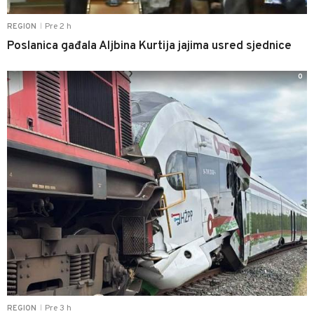
Pre 2 h
REGION
|
Poslanica gađala Aljbina Kurtija jajima usred sjednice
0
Pre 3 h
REGION
|