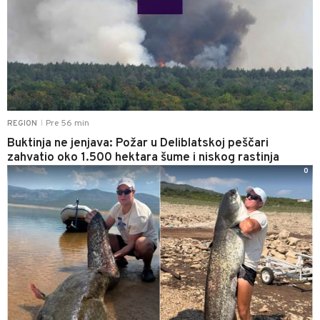
Pre 56 min
REGION
|
Buktinja ne jenjava: Požar u Deliblatskoj peščari
zahvatio oko 1.500 hektara šume i niskog rastinja
0