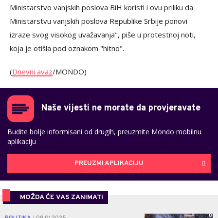
Ministarstvo vanjskih poslova BiH koristi i ovu priliku da
Ministarstvu vanjskih poslova Republike Srbije ponovi
izraze svog visokog uvažavanja", piše u protestnoj noti,
koja je otišla pod oznakom "hitno".
(
Dnevni avaz
/MONDO)
Naše vijesti ne morate da provjeravate
Budite bolje informisani od drugih, preuzmite Mondo mobilnu
aplikaciju
PREUZMI APLIKACIJU
MOŽDA ĆE VAS ZANIMATI
0
POLITIKA
08.01.2025.
|