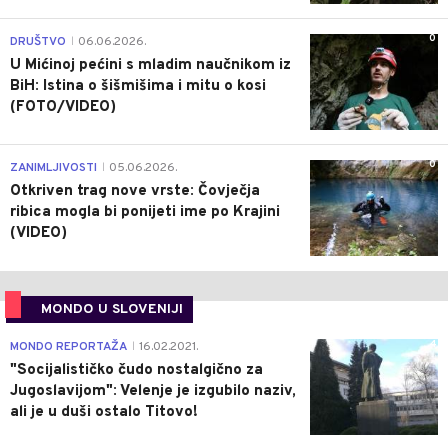
0
DRUŠTVO
06.06.2026.
|
U Mićinoj pećini s mladim naučnikom iz
BiH: Istina o šišmišima i mitu o kosi
(FOTO/VIDEO)
0
ZANIMLJIVOSTI
05.06.2026.
|
Otkriven trag nove vrste: Čovječja
ribica mogla bi ponijeti ime po Krajini
(VIDEO)
MONDO U SLOVENIJI
4
MONDO REPORTAŽA
16.02.2021.
|
"Socijalističko čudo nostalgično za
Jugoslavijom": Velenje je izgubilo naziv,
ali je u duši ostalo Titovo!