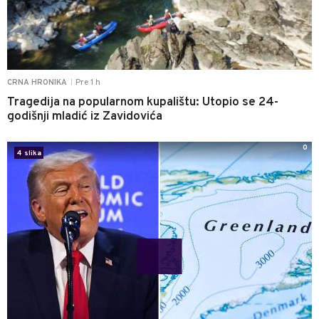
Pre 1 h
CRNA HRONIKA
|
Tragedija na popularnom kupalištu: Utopio se 24-
godišnji mladić iz Zavidovića
0
4 slika