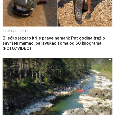
Pre 1 h
DRUŠTVO
|
Bilećko jezero krije prave nemani: Pet godina tražio
savršen mamac, pa izvukao soma od 50 kilograma
(FOTO/VIDEO)
0