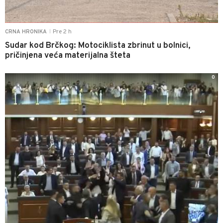
Pre 2 h
CRNA HRONIKA
|
Sudar kod Brčkog: Motociklista zbrinut u bolnici,
pričinjena veća materijalna šteta
0