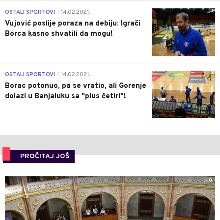
1
OSTALI SPORTOVI
14.02.2021.
|
Vujović poslije poraza na debiju: Igrači
Borca kasno shvatili da mogu!
3
OSTALI SPORTOVI
14.02.2021.
|
Borac potonuo, pa se vratio, ali Gorenje
dolazi u Banjaluku sa "plus četiri"!
PROČITAJ JOŠ
0