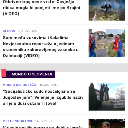
Otkriven trag nove vrste: Čovječja
ribica mogla bi ponijeti ime po Krajini
(VIDEO)
0
REGION
29.05.2026.
|
Sam među vukovima i šakalima:
Nevjerovatna reportaža o jedinom
stanovniku zaboravljenog zaseoka u
Dalmaciji (VIDEO)
MONDO U SLOVENIJI
4
MONDO REPORTAŽA
16.02.2021.
|
"Socijalističko čudo nostalgično za
Jugoslavijom": Velenje je izgubilo naziv,
ali je u duši ostalo Titovo!
1
OSTALI SPORTOVI
14.02.2021.
|