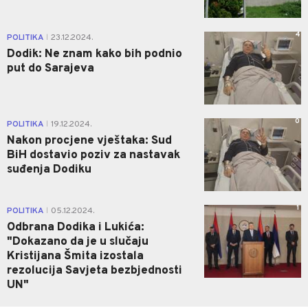
4
POLITIKA
23.12.2024.
|
Dodik: Ne znam kako bih podnio
put do Sarajeva
0
POLITIKA
19.12.2024.
|
Nakon procjene vještaka: Sud
BiH dostavio poziv za nastavak
suđenja Dodiku
1
POLITIKA
05.12.2024.
|
Odbrana Dodika i Lukića:
"Dokazano da je u slučaju
Kristijana Šmita izostala
rezolucija Savjeta bezbjednosti
UN"