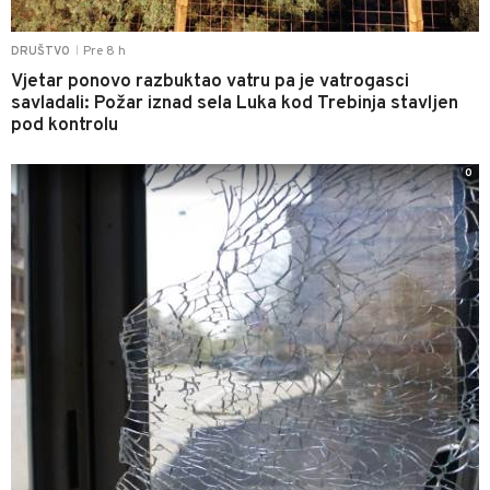
Pre 8 h
DRUŠTVO
|
Vjetar ponovo razbuktao vatru pa je vatrogasci
savladali: Požar iznad sela Luka kod Trebinja stavljen
pod kontrolu
0