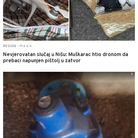
Pre 6 h
REGION
|
Nevjerovatan slučaj u Nišu: Muškarac htio dronom da
prebaci napunjen pištolj u zatvor
1