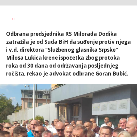
Nikolina
AUTOR
0
Damjanić
Odbrana predsjednika RS Milorada Dodika
zatražila je od Suda BiH da suđenje protiv njega
i v.d. direktora "Službenog glasnika Srpske"
Miloša Lukića krene ispočetka zbog protoka
roka od 30 dana od održavanja posljednjeg
ročišta, rekao je advokat odbrane Goran Bubić.