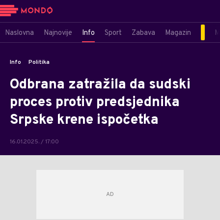
Naslovna
Najnovije
Info
Sport
Zabava
Magazin
M
Info
Politika
Odbrana zatražila da sudski
proces protiv predsjednika
Srpske krene ispočetka
16.01.2025. / 17:00