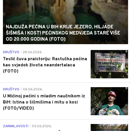
NAJDUŽA PEĆINA U BIH KRIJE JEZERO, HILJADE
ŠIŠMIŠA I KOSTI PEĆINSKOG MEDVJEDA STARE VIŠE
OD 20.000 GODINA (FOTO)
0
DRUŠTVO
28.06.2026.
|
Teslić čuva praistoriju: Rastuška pećina
kao svjedok života neandertalaca
(FOTO)
0
DRUŠTVO
06.06.2026.
|
U Mićinoj pećini s mladim naučnikom iz
BiH: Istina o šišmišima i mitu o kosi
(FOTO/VIDEO)
0
ZANIMLJIVOSTI
05.06.2026.
|