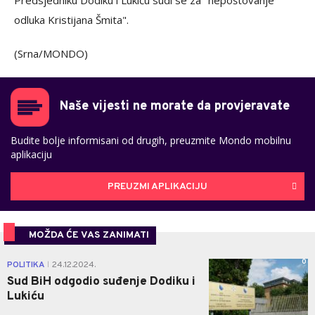
Predsjedniku Dodiku i Lukiću sudi se za "nepoštovanje
odluka Kristijana Šmita".
(Srna/MONDO)
Naše vijesti ne morate da provjeravate
Budite bolje informisani od drugih, preuzmite Mondo mobilnu
aplikaciju
PREUZMI APLIKACIJU
MOŽDA ĆE VAS ZANIMATI
0
POLITIKA
24.12.2024.
|
Sud BiH odgodio suđenje Dodiku i
Lukiću