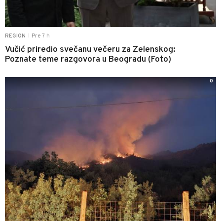
Pre 7 h
REGION
|
Vučić priredio svečanu večeru za Zelenskog:
Poznate teme razgovora u Beogradu (Foto)
0