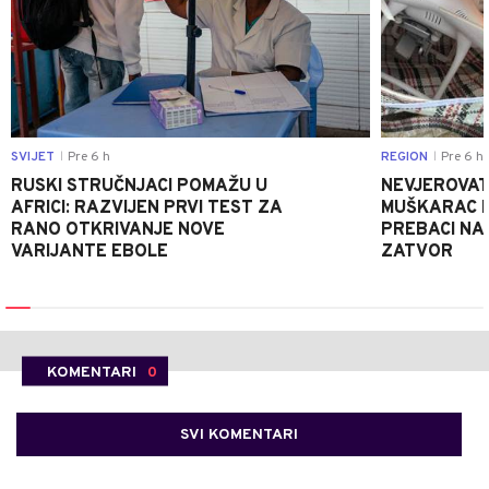
SVIJET
Pre 6 h
REGION
Pre 6 h
|
|
RUSKI STRUČNJACI POMAŽU U
NEVJEROVATA
AFRICI: RAZVIJEN PRVI TEST ZA
MUŠKARAC H
RANO OTKRIVANJE NOVE
PREBACI NA
VARIJANTE EBOLE
ZATVOR
KOMENTARI
0
SVI KOMENTARI