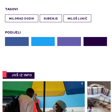
TAGOVI
MILORAD DODIK
SUĐENJE
MILOŠ LUKIĆ
PODIJELI
JOŠ IZ INFO
0