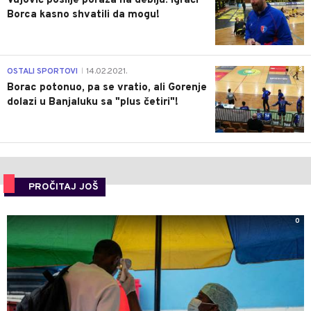
Vujović poslije poraza na debiju: Igrači
Borca kasno shvatili da mogu!
3
OSTALI SPORTOVI
14.02.2021.
|
Borac potonuo, pa se vratio, ali Gorenje
dolazi u Banjaluku sa "plus četiri"!
PROČITAJ JOŠ
0