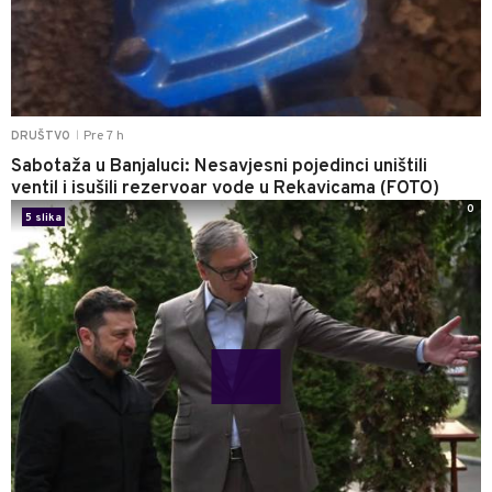
Pre 7 h
DRUŠTVO
|
Sabotaža u Banjaluci: Nesavjesni pojedinci uništili
ventil i isušili rezervoar vode u Rekavicama (FOTO)
0
5 slika