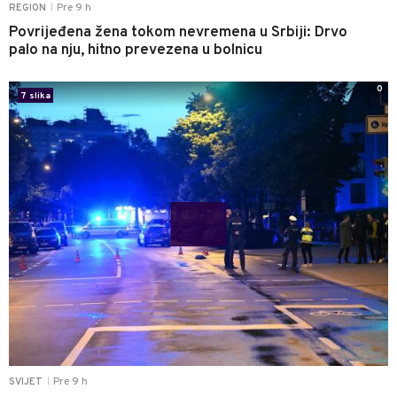
Pre 9 h
REGION
|
Povrijeđena žena tokom nevremena u Srbiji: Drvo
palo na nju, hitno prevezena u bolnicu
0
7 slika
Pre 9 h
SVIJET
|