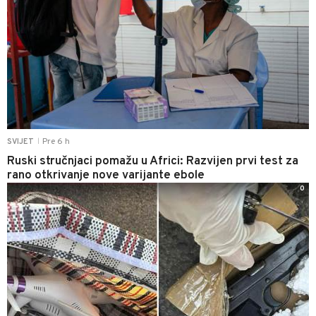
Pre 6 h
SVIJET
|
Ruski stručnjaci pomažu u Africi: Razvijen prvi test za
rano otkrivanje nove varijante ebole
0