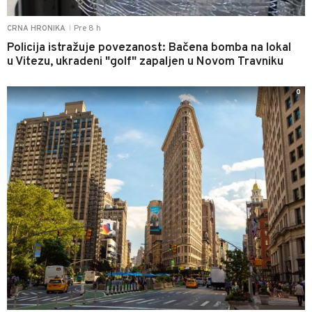
Pre 8 h
CRNA HRONIKA
|
Policija istražuje povezanost: Bačena bomba na lokal
u Vitezu, ukradeni "golf" zapaljen u Novom Travniku
0