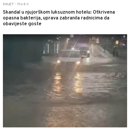
Pre 8 h
SVIJET
|
Skandal u njujorškom luksuznom hotelu: Otkrivena
opasna bakterija, uprava zabranila radnicima da
obavijeste goste
0