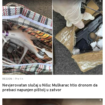
0
Pre 1 h
REGION
|
Nevjerovatan slučaj u Nišu: Muškarac htio dronom da
prebaci napunjen pištolj u zatvor
0