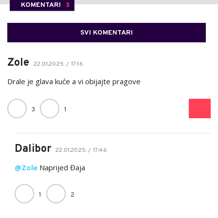
KOMENTARI
3
SVI KOMENTARI
Zole
22.01.2025. / 17:16
Drale je glava kuće a vi obijajte pragove
3
1
Dalibor
22.01.2025. / 17:46
@Zole
Naprijed Đaja
1
2