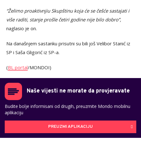
“Želimo proaktivnjiu Skupštinu koja će se češće sastajati i
više raditi, stanje prošle četiri godine nije bilo dobro”,
naglasio je on.
Na današnjem sastanku prisutni su bili još Velibor Stanić iz
SP i Saša Gligorić iz SP-a.
(
BL portal
/MONDOI)
Naše vijesti ne morate da provjeravate
Budite bolje informisani od drugih, preuzmite Mondo mobilnu
aplikaciju
PREUZMI APLIKACIJU