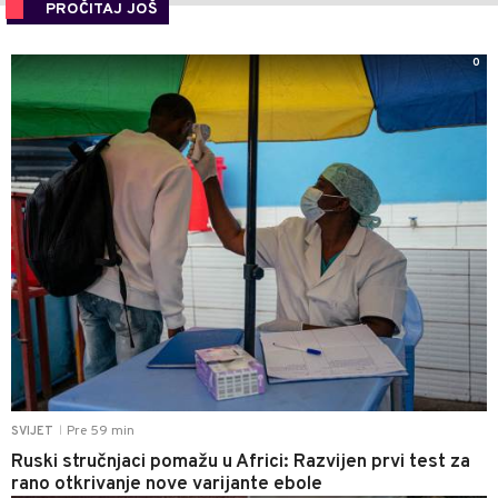
PROČITAJ JOŠ
0
Pre 59 min
SVIJET
|
Ruski stručnjaci pomažu u Africi: Razvijen prvi test za
rano otkrivanje nove varijante ebole