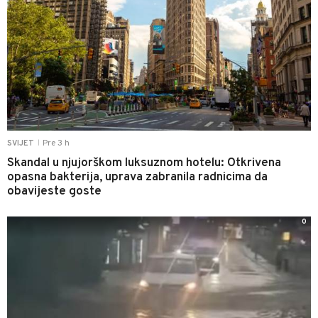
Pre 3 h
SVIJET
|
Skandal u njujorškom luksuznom hotelu: Otkrivena
opasna bakterija, uprava zabranila radnicima da
obavijeste goste
0