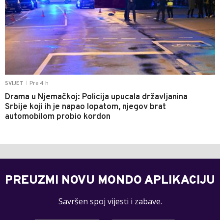
Pre 4 h
SVIJET
|
Drama u Njemačkoj: Policija upucala državljanina
Srbije koji ih je napao lopatom, njegov brat
automobilom probio kordon
PREUZMI NOVU MONDO APLIKACIJU
Savršen spoj vijesti i zabave.