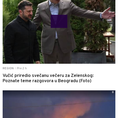
Pre 2 h
REGION
|
Vučić priredio svečanu večeru za Zelenskog:
Poznate teme razgovora u Beogradu (Foto)
0