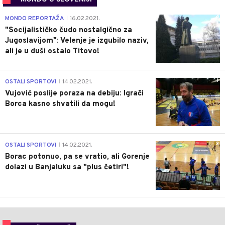
4
MONDO REPORTAŽA
16.02.2021.
|
"Socijalističko čudo nostalgično za
Jugoslavijom": Velenje je izgubilo naziv,
ali je u duši ostalo Titovo!
1
OSTALI SPORTOVI
14.02.2021.
|
Vujović poslije poraza na debiju: Igrači
Borca kasno shvatili da mogu!
3
OSTALI SPORTOVI
14.02.2021.
|
Borac potonuo, pa se vratio, ali Gorenje
dolazi u Banjaluku sa "plus četiri"!