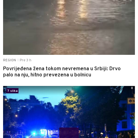
Pre 3 h
REGION
|
Povrijeđena žena tokom nevremena u Srbiji: Drvo
palo na nju, hitno prevezena u bolnicu
0
7 slika