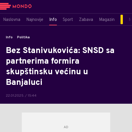
Naslovna
Najnovije
Info
Sport
Zabava
Magazin
M
Info
Politika
Bez Stanivukovića: SNSD sa
partnerima formira
skupštinsku većinu u
Banjaluci
22.01.2025. / 15:44