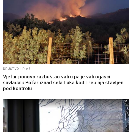
Pre 3 h
DRUŠTVO
|
Vjetar ponovo razbuktao vatru pa je vatrogasci
savladali: Požar iznad sela Luka kod Trebinja stavljen
pod kontrolu
0