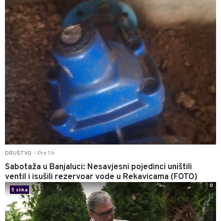
Pre 1 h
DRUŠTVO
|
Sabotaža u Banjaluci: Nesavjesni pojedinci uništili
ventil i isušili rezervoar vode u Rekavicama (FOTO)
0
5 slika