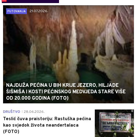
0
21.07.2026.
PUTOVANJA
NAJDUŽA PEĆINA U BIH KRIJE JEZERO, HILJADE
ŠIŠMIŠA I KOSTI PEĆINSKOG MEDVJEDA STARE VIŠE
OD 20.000 GODINA (FOTO)
0
DRUŠTVO
28.06.2026.
|
Teslić čuva praistoriju: Rastuška pećina
kao svjedok života neandertalaca
(FOTO)