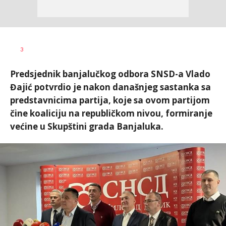
Nikolina
AUTOR
3
Damjanić
Predsjednik banjalučkog odbora SNSD-a Vlado
Đajić potvrdio je nakon današnjeg sastanka sa
predstavnicima partija, koje sa ovom partijom
čine koaliciju na republičkom nivou, formiranje
većine u Skupštini grada Banjaluka.