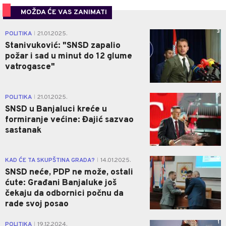
MOŽDA ĆE VAS ZANIMATI
3
POLITIKA
21.01.2025.
|
Stanivuković: "SNSD zapalio
požar i sad u minut do 12 glume
vatrogasce"
3
POLITIKA
21.01.2025.
|
SNSD u Banjaluci kreće u
formiranje većine: Đajić sazvao
sastanak
0
KAD ĆE TA SKUPŠTINA GRADA?
14.01.2025.
|
SNSD neće, PDP ne može, ostali
ćute: Građani Banjaluke još
čekaju da odbornici počnu da
rade svoj posao
1
POLITIKA
19.12.2024.
|