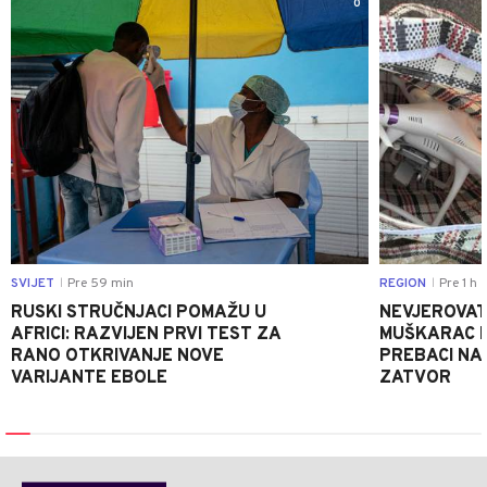
0
SVIJET
Pre 59 min
REGION
Pre 1 h
|
|
RUSKI STRUČNJACI POMAŽU U
NEVJEROVATA
AFRICI: RAZVIJEN PRVI TEST ZA
MUŠKARAC H
RANO OTKRIVANJE NOVE
PREBACI NA
VARIJANTE EBOLE
ZATVOR