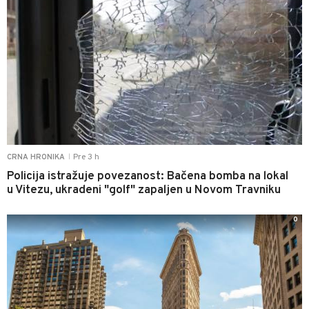
Pre 3 h
CRNA HRONIKA
|
Policija istražuje povezanost: Bačena bomba na lokal
u Vitezu, ukradeni "golf" zapaljen u Novom Travniku
0