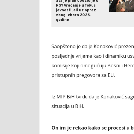
Šta je plan opozicije u
RS? Vraćanje u fokus
javnosti, ali uz oprez
zbog izbora 2026.
godine
Saopšteno je da je Konaković prezen
posljednje vrijeme kao i dinamiku u
komisije koji omogućuju Bosni i Her
pristupnih pregovora sa EU.
Iz MIP BiH tvrde da je Konaković sag
situacija u BiH.
On im je rekao kako se procesi u 