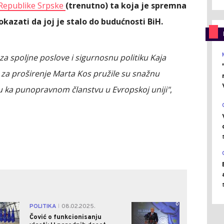
 Republike Srpske
(trenutno) ta koja je spremna
okazati da joj je stalo do budućnosti BiH.
za spoljne poslove i sigurnosnu politiku Kaja
 za proširenje Marta Kos pružile su snažnu
u ka punopravnom članstvu u Evropskoj uniji"
,
2
0
POLITIKA
08.02.2025.
|
Čović o funkcionisanju