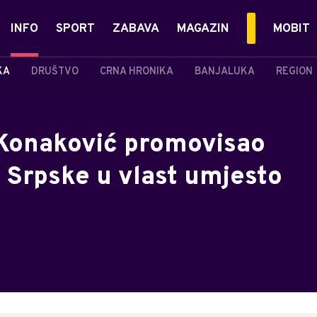
INFO
SPORT
ZABAVA
MAGAZIN
MOBIT
KA
DRUŠTVO
CRNA HRONIKA
BANJALUKA
REGION
 Konaković promovisao
z Srpske u vlast umjesto