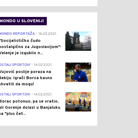
MONDO U SLOVENIJI
4
MONDO REPORTAŽA
16.02.2021.
|
"Socijalističko čudo
nostalgično za Jugoslavijom":
Velenje je izgubilo n...
1
OSTALI SPORTOVI
14.02.2021.
|
Vujović poslije poraza na
debiju: Igrači Borca kasno
shvatili da mogu!
3
OSTALI SPORTOVI
14.02.2021.
|
Borac potonuo, pa se vratio,
ali Gorenje dolazi u Banjaluku
sa "plus čet...