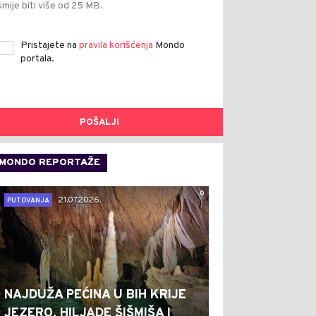
smije biti više od 25 MB.
Pristajete na
pravila korišćenja
Mondo
portala.
POŠALJI
MONDO REPORTAŽE
0
21.07.2026.
PUTOVANJA
NAJDUŽA PEĆINA U BIH KRIJE
JEZERO, HILJADE ŠIŠMIŠA I