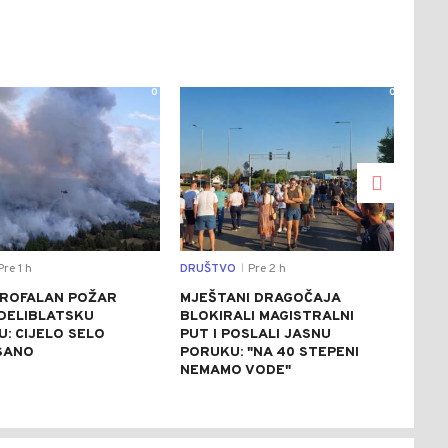
0
0
re 1 h
DRUŠTVO
Pre 2 h
REGI
|
ROFALAN POŽAR
MJEŠTANI DRAGOČAJA
VUČ
 DELIBLATSKU
BLOKIRALI MAGISTRALNI
ZEL
: CIJELO SELO
PUT I POSLALI JASNU
UKR
SANO
PORUKU: "NA 40 STEPENI
DOL
NEMAMO VODE"