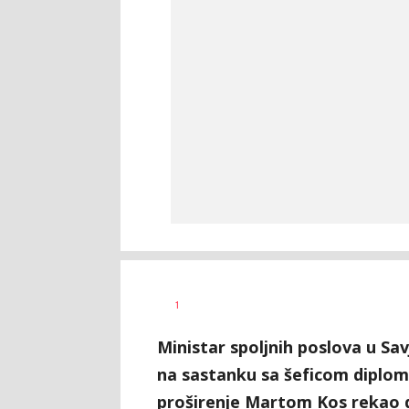
Željko
AUTOR
1
Svitlica
Ministar spoljnih poslova u Sa
na sastanku sa šeficom diplo
proširenje Martom Kos rekao da