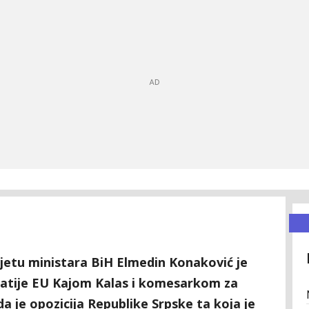
vjetu ministara BiH Elmedin Konaković je
matije EU Kajom Kalas i komesarkom za
 je opozicija Republike Srpske ta koja je