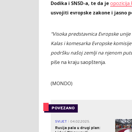
Dodika i SNSD-a, te da je
opozicija
usvojiti evropske zakone i jasno p
"Visoka predstavnica Evropske unije 
Kalas i komesarka Evropske komisije
podršku našoj zemlji na njenom put
piše na kraju saopštenja.
(MONDO)
POVEZANO
SVIJET
04.02.2025.
|
Rusija pala u drugi plan: