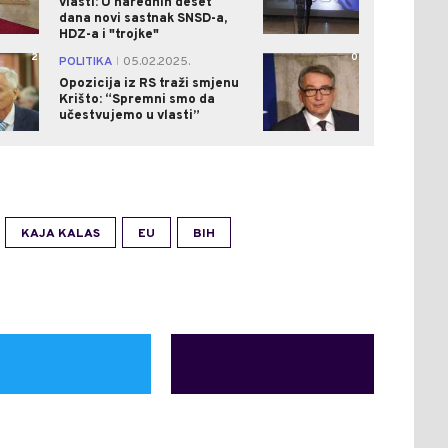
vlasti: U narednih deset
dana novi sastnak SNSD-a,
HDZ-a i "trojke"
2
0
POLITIKA
05.02.2025.
|
Opozicija iz RS traži smjenu
Krišto: “Spremni smo da
učestvujemo u vlasti”
KAJA KALAS
EU
BIH