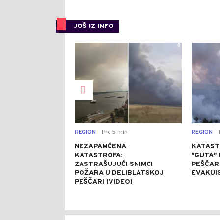
JOŠ IZ INFO
0
REGION
Pre 5 min
REGION
P
|
|
NEZAPAMĆENA
KATAST
KATASTROFA:
"GUTA"
ZASTRAŠUJUĆI SNIMCI
PEŠČARU
POŽARA U DELIBLATSKOJ
EVAKUI
PEŠČARI (VIDEO)