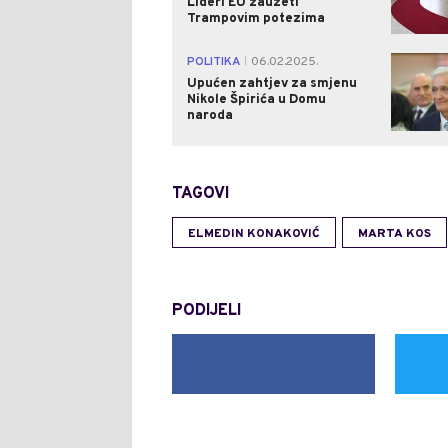
Lideri EU zauzeti
Trampovim potezima
POLITIKA
06.02.2025.
|
Upućen zahtjev za smjenu
Nikole Špirića u Domu
naroda
TAGOVI
ELMEDIN KONAKOVIĆ
MARTA KOS
PODIJELI