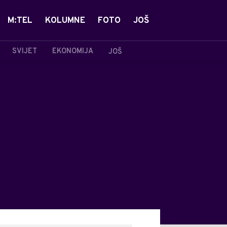
M:TEL
KOLUMNE
FOTO
JOŠ
SVIJET
EKONOMIJA
JOŠ