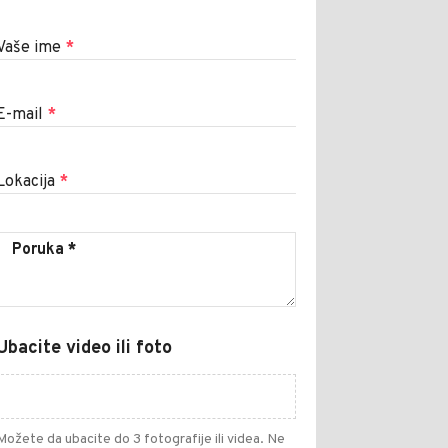
Vaše ime
*
E-mail
*
Lokacija
*
Ubacite video ili foto
Možete da ubacite do 3 fotografije ili videa. Ne