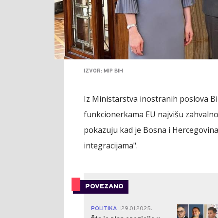
IZVOR: MIP BIH
Iz Ministarstva inostranih poslova B
funkcionerkama EU najvišu zahvalno
pokazuju kad je Bosna i Hercegovina
integracijama".
POVEZANO
3
POLITIKA
29.01.2025.
|