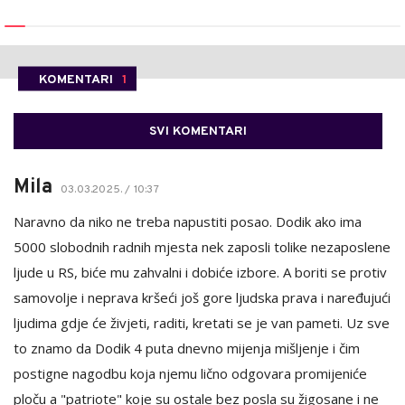
KOMENTARI
1
SVI KOMENTARI
Mila
03.03.2025. / 10:37
Naravno da niko ne treba napustiti posao. Dodik ako ima
5000 slobodnih radnih mjesta nek zaposli tolike nezaposlene
ljude u RS, biće mu zahvalni i dobiće izbore. A boriti se protiv
samovolje i neprava kršeći još gore ljudska prava i naređujući
ljudima gdje će živjeti, raditi, kretati se je van pameti. Uz sve
to znamo da Dodik 4 puta dnevno mijenja mišljenje i čim
postigne nagodbu koja njemu lično odgovara promijeniće
ploču a "patriote" koje su ostale bez posla su žigosane i ne