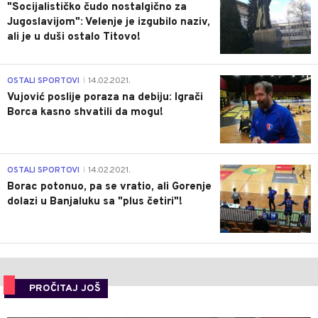
"Socijalističko čudo nostalgično za
Jugoslavijom": Velenje je izgubilo naziv,
ali je u duši ostalo Titovo!
1
OSTALI SPORTOVI
14.02.2021.
|
Vujović poslije poraza na debiju: Igrači
Borca kasno shvatili da mogu!
3
OSTALI SPORTOVI
14.02.2021.
|
Borac potonuo, pa se vratio, ali Gorenje
dolazi u Banjaluku sa "plus četiri"!
PROČITAJ JOŠ