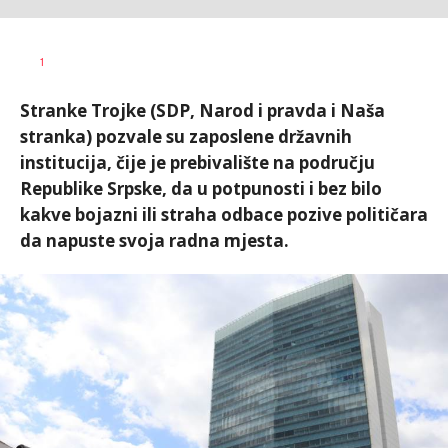
Dragana
AUTOR
1
Božić
Stranke Trojke (SDP, Narod i pravda i Naša
stranka) pozvale su zaposlene državnih
institucija, čije je prebivalište na području
Republike Srpske, da u potpunosti i bez bilo
kakve bojazni ili straha odbace pozive političara
da napuste svoja radna mjesta.