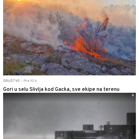
Pre 10 h
DRUŠTVO
|
Gori u selu Slivlja kod Gacka, sve ekipe na terenu
0