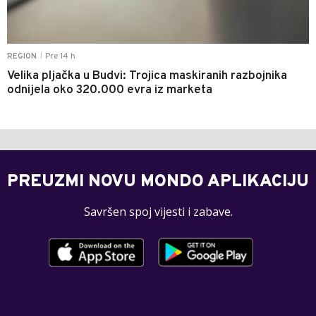
Pre 14 h
REGION
|
Velika pljačka u Budvi: Trojica maskiranih razbojnika
odnijela oko 320.000 evra iz marketa
PREUZMI NOVU MONDO APLIKACIJU
Savršen spoj vijesti i zabave.