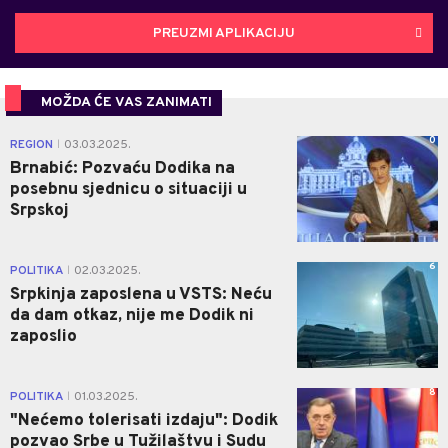
PREUZMI APLIKACIJU
MOŽDA ĆE VAS ZANIMATI
0
REGION
03.03.2025.
|
Brnabić: Pozvaću Dodika na
posebnu sjednicu o situaciji u
Srpskoj
6
POLITIKA
02.03.2025.
|
Srpkinja zaposlena u VSTS: Neću
da dam otkaz, nije me Dodik ni
zaposlio
8
POLITIKA
01.03.2025.
|
"Nećemo tolerisati izdaju": Dodik
pozvao Srbe u Tužilaštvu i Sudu