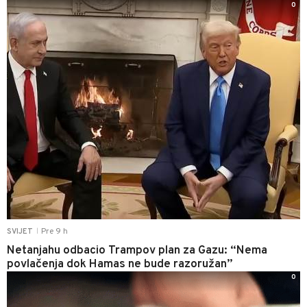
0
Pre 9 h
SVIJET
|
Netanjahu odbacio Trampov plan za Gazu: “Nema
povlačenja dok Hamas ne bude razoružan”
0