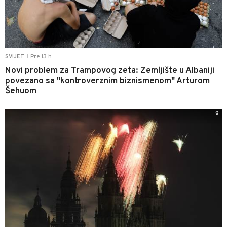
Pre 13 h
SVIJET
|
Novi problem za Trampovog zeta: Zemljište u Albaniji
povezano sa "kontroverznim biznismenom" Arturom
Šehuom
0