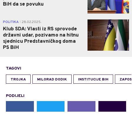
BiH da se povuku
1
POLITIKA
28.02.2025.
|
Klub SDA: Vlasti iz RS sprovode
državni udar, pozivamo na hitnu
sjednicu Predstavničkog doma
PS BiH
TAGOVI
TROJKA
MILORAD DODIK
INSTITUCIJE BIH
ZAPOS
PODIJELI