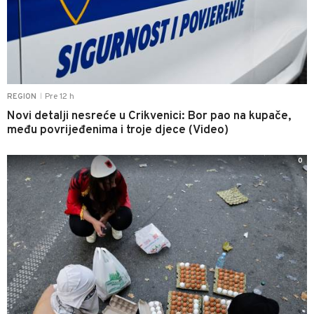
Pre 12 h
REGION
|
Novi detalji nesreće u Crikvenici: Bor pao na kupače,
među povrijeđenima i troje djece (Video)
0