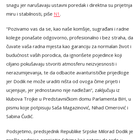
snagu jer narušavaju ustavni poredak i direktna su prijetnja
miru i stabilnosti, piše
N1
.
“Pozivamo vas da se, kao naše komšije, sugrađani i radne
kolege ponašate odgovorno, profesionalno i bez straha, da
čuvate vaša radna mjesta kao garanciju za normalan život i
budućnost vaših porodica, da ignorišete pojedince koji
ciljano pokušavaju stvoriti atmosferu neizvjesnosti i
nerazumijevanja, te da odbacite avanturističke prijedloge
jer Dodik ne može uraditi ništa od ovoga čime prijeti i
ucjenjuje, jer jednostavno nije nadležan“, zaključuju iz
klubova Trojke u Predstavničkom domu Parlamenta BiH, u
pismu koje potpisuju Saša Magazinović, Nihad Omerović i
Sabina Ćudić.
Podsjetimo, predsjednik Republike Srpske Milorad Dodik je