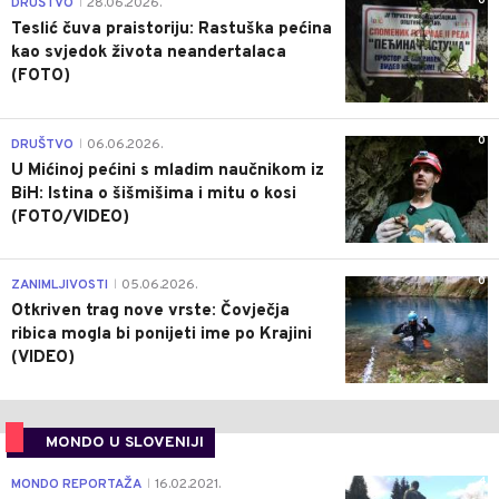
0
DRUŠTVO
28.06.2026.
|
Teslić čuva praistoriju: Rastuška pećina
kao svjedok života neandertalaca
(FOTO)
0
DRUŠTVO
06.06.2026.
|
U Mićinoj pećini s mladim naučnikom iz
BiH: Istina o šišmišima i mitu o kosi
(FOTO/VIDEO)
0
ZANIMLJIVOSTI
05.06.2026.
|
Otkriven trag nove vrste: Čovječja
ribica mogla bi ponijeti ime po Krajini
(VIDEO)
MONDO U SLOVENIJI
4
MONDO REPORTAŽA
16.02.2021.
|