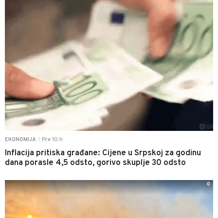
Pre 10 h
EKONOMIJA
|
Inflacija pritiska građane: Cijene u Srpskoj za godinu
dana porasle 4,5 odsto, gorivo skuplje 30 odsto
0