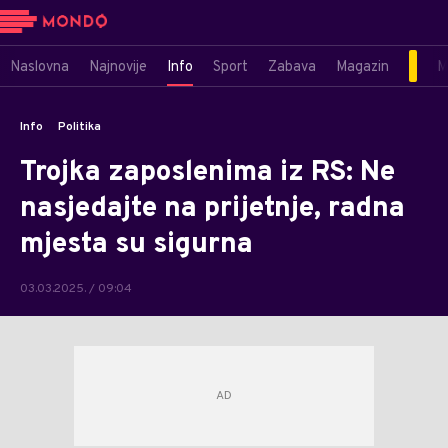
Naslovna
Najnovije
Info
Sport
Zabava
Magazin
M
Info
Politika
Trojka zaposlenima iz RS: Ne
nasjedajte na prijetnje, radna
mjesta su sigurna
03.03.2025. / 09:04