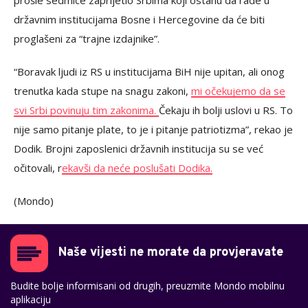
prošle sedmice zaprijetio Srbima koji ostanu da rade u
državnim institucijama Bosne i Hercegovine da će biti
proglašeni za “trajne izdajnike”.
“Boravak ljudi iz RS u institucijama BiH nije upitan, ali onog
trenutka kada stupe na snagu zakoni,
mi očekujemo da se
svi Srbi povinuju tim zakonima.
Čekaju ih bolji uslovi u RS. To
nije samo pitanje plate, to je i pitanje patriotizma”, rekao je
Dodik. Brojni zaposlenici državnih institucija su se već
očitovali, r
ekavši da neće poslušati Dodika.
(Mondo)
Naše vijesti ne morate da provjeravate
Budite bolje informisani od drugih, preuzmite Mondo mobilnu
aplikaciju