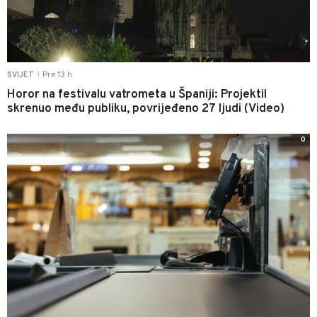
Pre 13 h
SVIJET
|
Horor na festivalu vatrometa u Španiji: Projektil
skrenuo među publiku, povrijeđeno 27 ljudi (Video)
0