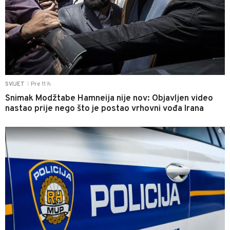
Pre 11 h
SVIJET
|
Snimak Modžtabe Hamneija nije nov: Objavljen video
nastao prije nego što je postao vrhovni vođa Irana
0