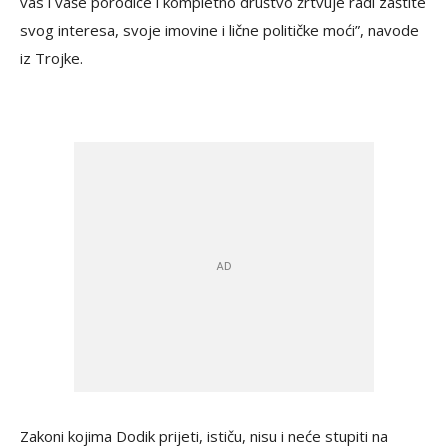
vas i vaše porodice i kompletno društvo žrtvuje radi zaštite
svog interesa, svoje imovine i lične političke moći”, navode
iz Trojke.
Zakoni kojima Dodik prijeti, ističu, nisu i neće stupiti na