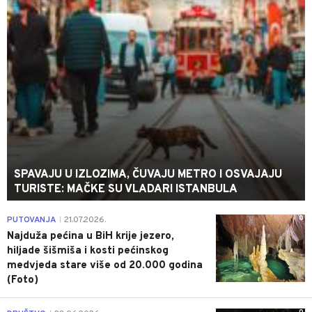
SPAVAJU U IZLOZIMA, ČUVAJU METRO I OSVAJAJU
TURISTE: MAČKE SU VLADARI ISTANBULA
0
PUTOVANJA
21.07.2026.
|
Najduža pećina u BiH krije jezero,
hiljade šišmiša i kosti pećinskog
medvjeda stare više od 20.000 godina
(Foto)