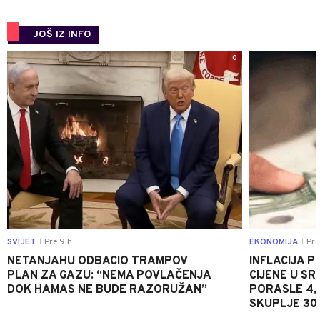
JOŠ IZ INFO
0
SVIJET
Pre 9 h
EKONOMIJA
Pre
|
|
NETANJAHU ODBACIO TRAMPOV
INFLACIJA P
PLAN ZA GAZU: “NEMA POVLAČENJA
CIJENE U S
DOK HAMAS NE BUDE RAZORUŽAN”
PORASLE 4,
SKUPLJE 30