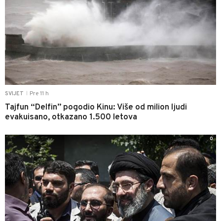
Pre 11 h
SVIJET
|
Tajfun “Delfin” pogodio Kinu: Više od milion ljudi
evakuisano, otkazano 1.500 letova
0