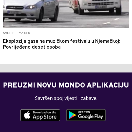
Pre 13 h
SVIJET
|
Eksplozija gasa na muzičkom festivalu u Njemačkoj:
Povrijeđeno deset osoba
PREUZMI NOVU MONDO APLIKACIJU
Savršen spoj vijesti i zabave.