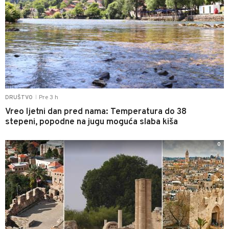
Pre 3 h
DRUŠTVO
|
Vreo ljetni dan pred nama: Temperatura do 38
stepeni, popodne na jugu moguća slaba kiša
0