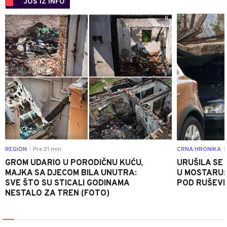
JOŠ IZ INFO
0
REGION
Pre 21 min
CRNA HRONIKA
|
|
GROM UDARIO U PORODIČNU KUĆU,
URUŠILA SE
MAJKA SA DJECOM BILA UNUTRA:
U MOSTARU:
SVE ŠTO SU STICALI GODINAMA
POD RUŠEV
NESTALO ZA TREN (FOTO)