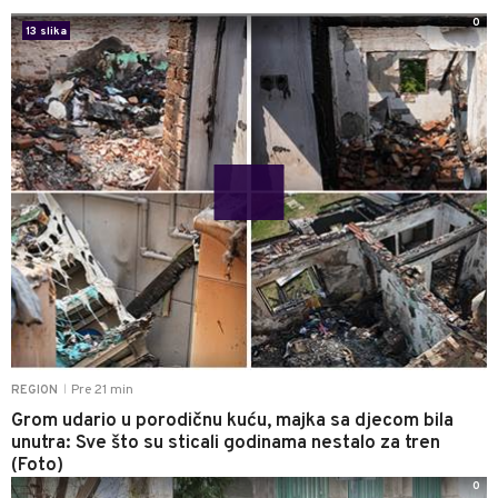
0
13 slika
Pre 21 min
REGION
|
Grom udario u porodičnu kuću, majka sa djecom bila
unutra: Sve što su sticali godinama nestalo za tren
(Foto)
0