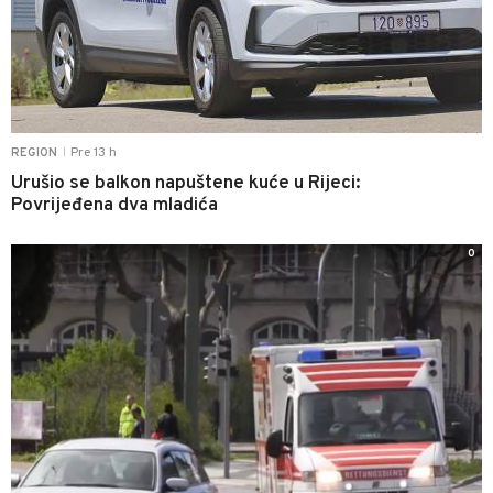
Pre 13 h
REGION
|
Urušio se balkon napuštene kuće u Rijeci:
Povrijeđena dva mladića
0