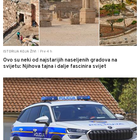
Pre 4 h
ISTORIJA KOJA ŽIVI
|
Ovo su neki od najstarijih naseljenih gradova na
svijetu: Njihova tajna i dalje fascinira svijet
0