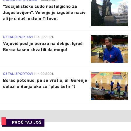
MONDO REPORTAŽA
16.02.2021.
"Socijalističko čudo nostalgično za
Jugoslavijom": Velenje je izgubilo naziv,
ali je u duši ostalo Titovo!
1
OSTALI SPORTOVI
14.02.2021.
|
Vujović poslije poraza na debiju: Igrači
Borca kasno shvatili da mogu!
3
OSTALI SPORTOVI
14.02.2021.
|
Borac potonuo, pa se vratio, ali Gorenje
dolazi u Banjaluku sa "plus četiri"!
PROČITAJ JOŠ