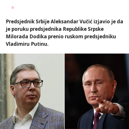
Željko
AUTOR
0
Svitlica
Predsjednik Srbije Aleksandar Vučić izjavio je da
je poruku predsjednika Republike Srpske
Milorada Dodika prenio ruskom predsjedniku
Vladimiru Putinu.