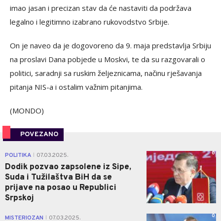
imao jasan i precizan stav da će nastaviti da podržava
legalno i legitimno izabrano rukovodstvo Srbije.
On je naveo da je dogovoreno da 9. maja predstavlja Srbiju
na proslavi Dana pobjede u Moskvi, te da su razgovarali o
politici, saradnji sa ruskim željeznicama, načinu rješavanja
pitanja NIS-a i ostalim važnim pitanjima.
(MONDO)
POVEZANO
0
POLITIKA
07.03.2025.
|
Dodik pozvao zapsolene iz Sipe,
Suda i Tužilaštva BiH da se
prijave na posao u Republici
Srpskoj
0
MISTERIOZAN
07.03.2025.
|