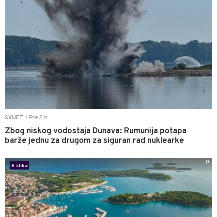
Pre 2 h
SVIJET
|
Zbog niskog vodostaja Dunava: Rumunija potapa
barže jednu za drugom za siguran rad nuklearke
0
6 slika