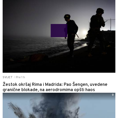
Pre 1 h
SVIJET
|
Žestok okršaj Rima i Madrida: Pao Šengen, uvedene
granične blokade, na aerodromima opšti haos
0