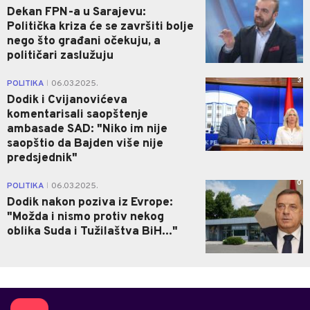
Dekan FPN-a u Sarajevu:
Politička kriza će se završiti bolje
nego što građani očekuju, a
političari zaslužuju
3
POLITIKA
06.03.2025.
|
Dodik i Cvijanovićeva
komentarisali saopštenje
ambasade SAD: "Niko im nije
saopštio da Bajden više nije
predsjednik"
0
POLITIKA
06.03.2025.
|
Dodik nakon poziva iz Evrope:
"Možda i nismo protiv nekog
oblika Suda i Tužilaštva BiH..."