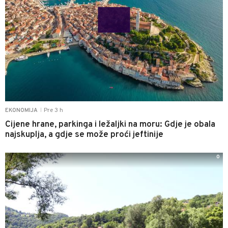
Pre 3 h
EKONOMIJA
|
Cijene hrane, parkinga i ležaljki na moru: Gdje je obala
najskuplja, a gdje se može proći jeftinije
0