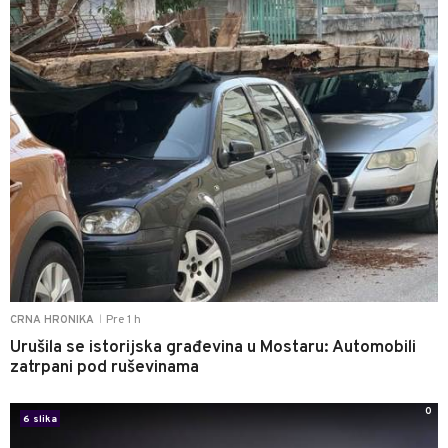
Pre 1 h
CRNA HRONIKA
|
Urušila se istorijska građevina u Mostaru: Automobili
zatrpani pod ruševinama
0
6 slika