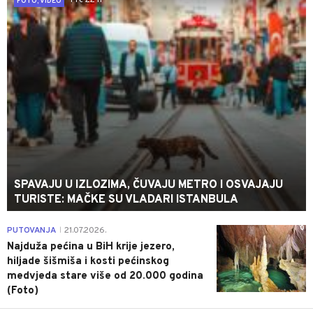
Pre 22 h
FOTO, VIDEO
SPAVAJU U IZLOZIMA, ČUVAJU METRO I OSVAJAJU
TURISTE: MAČKE SU VLADARI ISTANBULA
0
PUTOVANJA
21.07.2026.
|
Najduža pećina u BiH krije jezero,
hiljade šišmiša i kosti pećinskog
medvjeda stare više od 20.000 godina
(Foto)