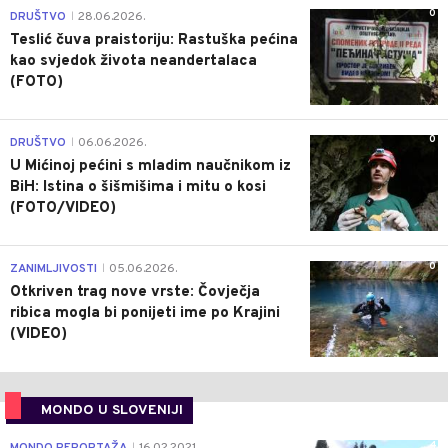
0
DRUŠTVO
28.06.2026.
|
Teslić čuva praistoriju: Rastuška pećina
kao svjedok života neandertalaca
(FOTO)
0
DRUŠTVO
06.06.2026.
|
U Mićinoj pećini s mladim naučnikom iz
BiH: Istina o šišmišima i mitu o kosi
(FOTO/VIDEO)
0
ZANIMLJIVOSTI
05.06.2026.
|
Otkriven trag nove vrste: Čovječja
ribica mogla bi ponijeti ime po Krajini
(VIDEO)
MONDO U SLOVENIJI
4
|