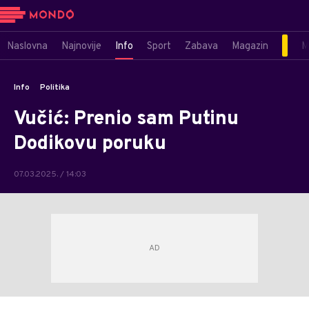
Naslovna
Najnovije
Info
Sport
Zabava
Magazin
M
Info
Politika
Vučić: Prenio sam Putinu
Dodikovu poruku
07.03.2025. / 14:03