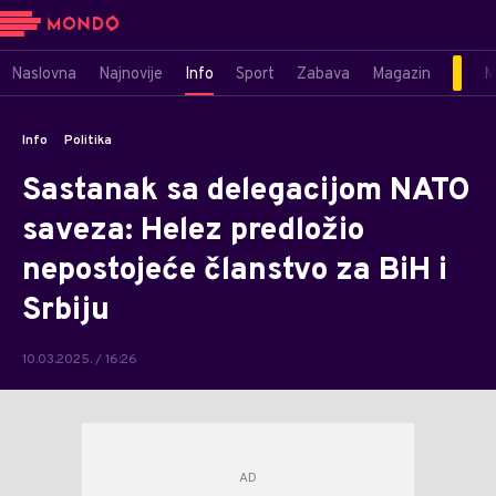
Naslovna
Najnovije
Info
Sport
Zabava
Magazin
M
Info
Politika
Sastanak sa delegacijom NATO
saveza: Helez predložio
nepostojeće članstvo za BiH i
Srbiju
10.03.2025. / 16:26