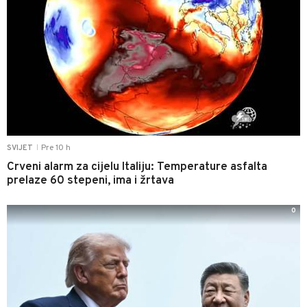
Pre 10 h
SVIJET
|
Crveni alarm za cijelu Italiju: Temperature asfalta
prelaze 60 stepeni, ima i žrtava
0