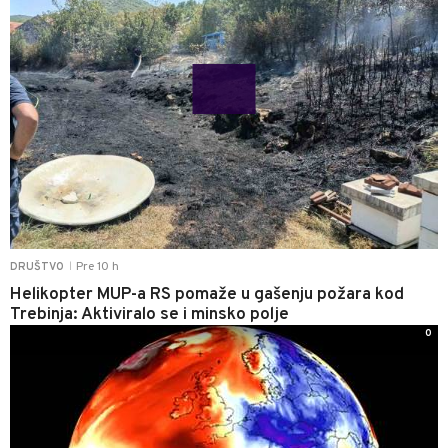
Pre 10 h
DRUŠTVO
|
Helikopter MUP-a RS pomaže u gašenju požara kod
Trebinja: Aktiviralo se i minsko polje
0