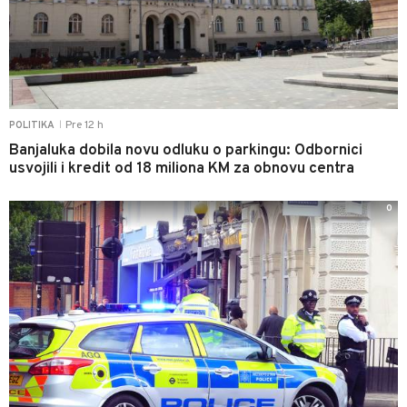
Pre 12 h
POLITIKA
|
Banjaluka dobila novu odluku o parkingu: Odbornici
usvojili i kredit od 18 miliona KM za obnovu centra
0