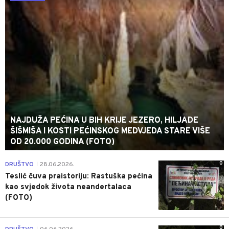
NAJDUŽA PEĆINA U BIH KRIJE JEZERO, HILJADE
ŠIŠMIŠA I KOSTI PEĆINSKOG MEDVJEDA STARE VIŠE
OD 20.000 GODINA (FOTO)
0
DRUŠTVO
28.06.2026.
|
Teslić čuva praistoriju: Rastuška pećina
kao svjedok života neandertalaca
(FOTO)
0