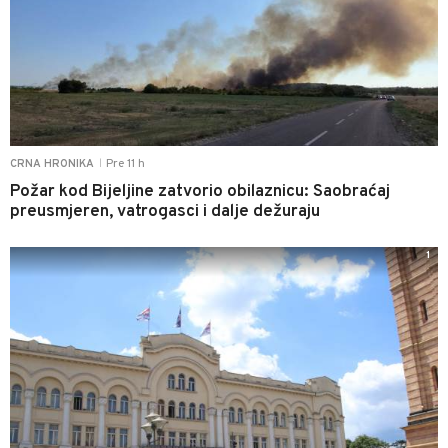
Pre 11 h
CRNA HRONIKA
|
Požar kod Bijeljine zatvorio obilaznicu: Saobraćaj
preusmjeren, vatrogasci i dalje dežuraju
1