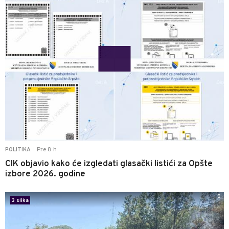
Pre 8 h
POLITIKA
|
CIK objavio kako će izgledati glasački listići za Opšte
izbore 2026. godine
0
3 slika