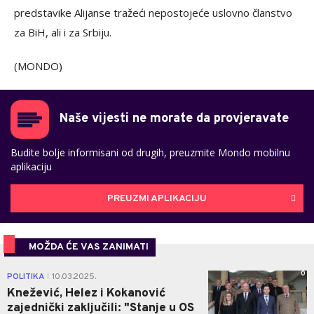
predstavike Alijanse tražeći nepostojeće uslovno članstvo
za BiH, ali i za Srbiju.
(MONDO)
Naše vijesti ne morate da provjeravate
Budite bolje informisani od drugih, preuzmite Mondo mobilnu
aplikaciju
PREUZMI APLIKACIJU
MOŽDA ĆE VAS ZANIMATI
0
POLITIKA
10.03.2025.
|
Knežević, Helez i Kokanović
zajednički zaključili: "Stanje u OS