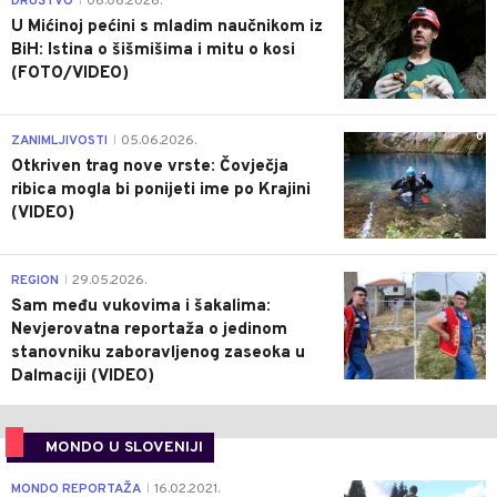
DRUŠTVO
06.06.2026.
|
U Mićinoj pećini s mladim naučnikom iz
BiH: Istina o šišmišima i mitu o kosi
(FOTO/VIDEO)
0
ZANIMLJIVOSTI
05.06.2026.
|
Otkriven trag nove vrste: Čovječja
ribica mogla bi ponijeti ime po Krajini
(VIDEO)
0
REGION
29.05.2026.
|
Sam među vukovima i šakalima:
Nevjerovatna reportaža o jedinom
stanovniku zaboravljenog zaseoka u
Dalmaciji (VIDEO)
MONDO U SLOVENIJI
4
MONDO REPORTAŽA
16.02.2021.
|