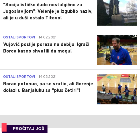
"Socijalističko čudo nostalgično za
Jugoslavijom": Velenje je izgubilo naziv,
ali je u duši ostalo Titovo!
1
OSTALI SPORTOVI
14.02.2021.
|
Vujović poslije poraza na debiju: Igrači
Borca kasno shvatili da mogu!
3
OSTALI SPORTOVI
14.02.2021.
|
Borac potonuo, pa se vratio, ali Gorenje
dolazi u Banjaluku sa "plus četiri"!
PROČITAJ JOŠ