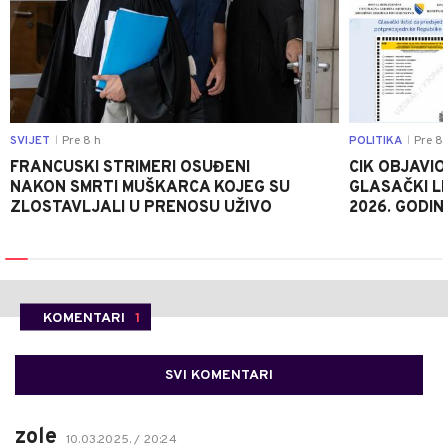
SVIJET
Pre 8 h
POLITIKA
Pre 8 
|
|
FRANCUSKI STRIMERI OSUĐENI
CIK OBJAVIO
NAKON SMRTI MUŠKARCA KOJEG SU
GLASAČKI LI
ZLOSTAVLJALI U PRENOSU UŽIVO
2026. GODIN
KOMENTARI
1
SVI KOMENTARI
zole
10.03.2025. / 20:24