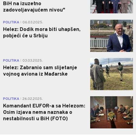
BiH na izuzetno
zadovoljavajućem nivou"
1
POLITIKA
06.03.2025.
|
Helez: Dodik mora biti uhapšen,
pobjeći će u Srbiju
3
POLITIKA
03.03.2025.
|
Helez: Zabranio sam slijetanje
vojnog aviona iz Mađarske
2
POLITIKA
26.02.2025.
|
Komandant EUFOR-a sa Helezom:
Osim izjava nema naznaka o
nestabilnosti u BiH (FOTO)