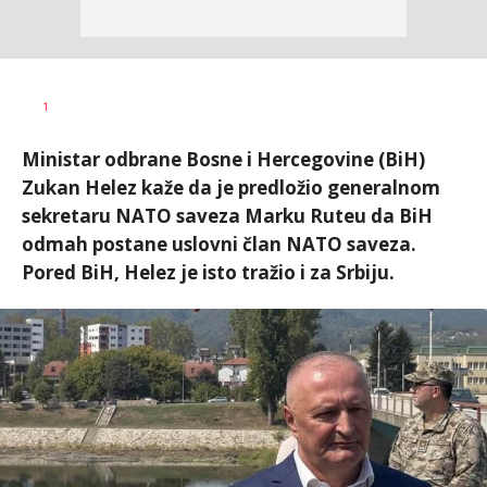
Nikolina
AUTOR
1
Damjanić
Ministar odbrane Bosne i Hercegovine (BiH)
Zukan Helez kaže da je predložio generalnom
sekretaru NATO saveza Marku Ruteu da BiH
odmah postane uslovni član NATO saveza.
Pored BiH, Helez je isto tražio i za Srbiju.