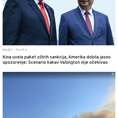
Pre 10 h
SVIJET
|
Kina uvela paket oštrih sankcija, Amerika dobila jasno
upozorenje: Scenario kakav Vašington nije očekivao
0