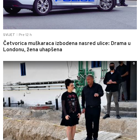
Pre 12 h
SVIJET
|
Četvorica muškaraca izbodena nasred ulice: Drama u
Londonu, žena uhapšena
0