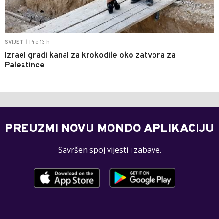
Pre 13 h
SVIJET
|
Izrael gradi kanal za krokodile oko zatvora za
Palestince
PREUZMI NOVU MONDO APLIKACIJU
Savršen spoj vijesti i zabave.