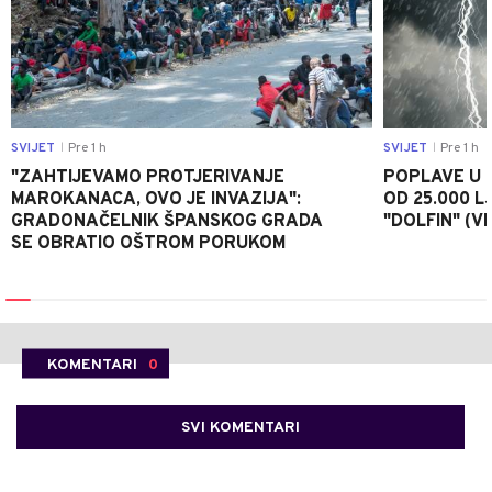
SVIJET
Pre 1 h
SVIJET
Pre 1 h
|
|
"ZAHTIJEVAMO PROTJERIVANJE
POPLAVE U K
MAROKANACA, OVO JE INVAZIJA":
OD 25.000 LJ
GRADONAČELNIK ŠPANSKOG GRADA
"DOLFIN" (V
SE OBRATIO OŠTROM PORUKOM
KOMENTARI
0
SVI KOMENTARI