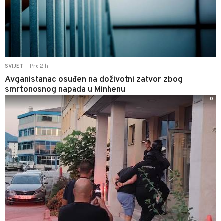
Pre 2 h
SVIJET
|
Avganistanac osuđen na doživotni zatvor zbog
smrtonosnog napada u Minhenu
0