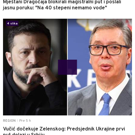
Mještani Dragočaja blokirali magistralni put i poslali
jasnu poruku: "Na 40 stepeni nemamo vode"
1
4 slika
Pre 5 h
REGION
|
Vučić dočekuje Zelenskog: Predsjednik Ukrajine prvi