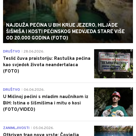
NAJDUŽA PEĆINA U BIH KRIJE JEZERO, HILJADE
ŠIŠMIŠA I KOSTI PEĆINSKOG MEDVJEDA STARE VIŠE
OD 20.000 GODINA (FOTO)
0
DRUŠTVO
28.06.2026.
|
Teslić čuva praistoriju: Rastuška pećina
kao svjedok života neandertalaca
(FOTO)
0
DRUŠTVO
06.06.2026.
|
U Mićinoj pećini s mladim naučnikom iz
BiH: Istina o šišmišima i mitu o kosi
(FOTO/VIDEO)
0
ZANIMLJIVOSTI
05.06.2026.
|
Otkriven trag nove vrste: Čovječja