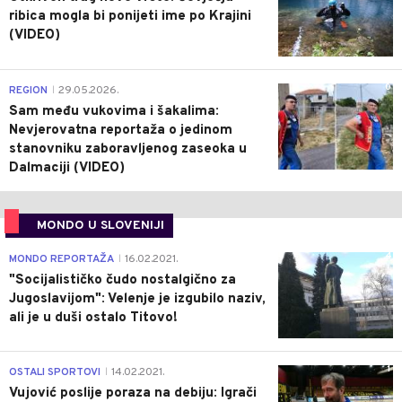
ribica mogla bi ponijeti ime po Krajini
(VIDEO)
0
REGION
29.05.2026.
|
Sam među vukovima i šakalima:
Nevjerovatna reportaža o jedinom
stanovniku zaboravljenog zaseoka u
Dalmaciji (VIDEO)
MONDO U SLOVENIJI
4
MONDO REPORTAŽA
16.02.2021.
|
"Socijalističko čudo nostalgično za
Jugoslavijom": Velenje je izgubilo naziv,
ali je u duši ostalo Titovo!
1
OSTALI SPORTOVI
14.02.2021.
|
Vujović poslije poraza na debiju: Igrači