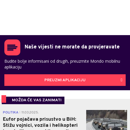
Naše vijesti ne morate da provjeravate
Budite bolje informisani od drugih, preuzmite Mondo mobilnu
aplikaciju
PREUZMI APLIKACIJU
MOŽDA ĆE VAS ZANIMATI
0
POLITIKA
11.03.2025.
|
Eufor pojačava prisustvo u BiH:
Stižu vojnici, vozila i helikopteri