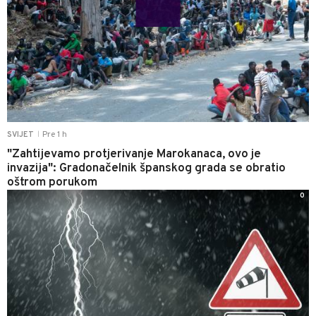
Pre 1 h
SVIJET
|
"Zahtijevamo protjerivanje Marokanaca, ovo je
invazija": Gradonačelnik španskog grada se obratio
oštrom porukom
0