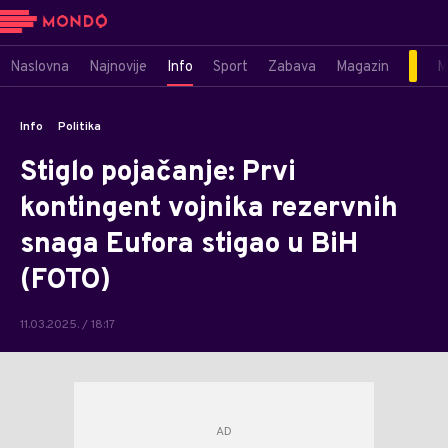
Naslovna
Najnovije
Info
Sport
Zabava
Magazin
M
Info
Politika
Stiglo pojačanje: Prvi
kontingent vojnika rezervnih
snaga Eufora stigao u BiH
(FOTO)
11.03.2025. / 18:17