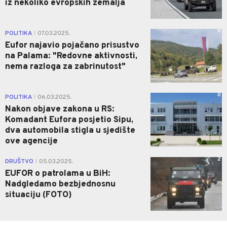
iz nekoliko evropskih zemalja
0
POLITIKA
07.03.2025.
|
Eufor najavio pojačano prisustvo
na Palama: "Redovne aktivnosti,
nema razloga za zabrinutost"
0
POLITIKA
06.03.2025.
|
Nakon objave zakona u RS:
Komadant Eufora posjetio Sipu,
dva automobila stigla u sjedište
ove agencije
2
DRUŠTVO
05.03.2025.
|
EUFOR o patrolama u BiH:
Nadgledamo bezbjednosnu
situaciju (FOTO)