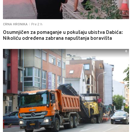
Pre 2 h
CRNA HRONIKA
|
Osumnjičen za pomaganje u pokušaju ubistva Dabića:
Nikoliću određena zabrana napuštanja boravišta
0