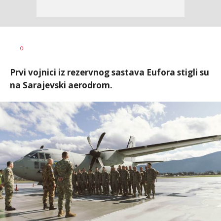
Dušan
AUTOR
0
Volaš
Prvi vojnici iz rezervnog sastava Eufora stigli su
na Sarajevski aerodrom.