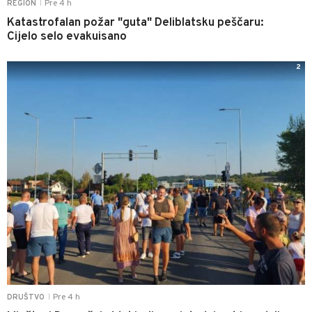
Pre 4 h
REGION
|
Katastrofalan požar "guta" Deliblatsku peščaru:
Cijelo selo evakuisano
2
Pre 4 h
DRUŠTVO
|