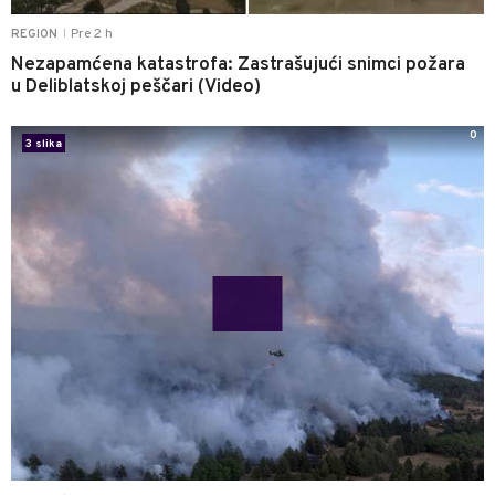
Pre 2 h
REGION
|
Nezapamćena katastrofa: Zastrašujući snimci požara
u Deliblatskoj peščari (Video)
0
3 slika