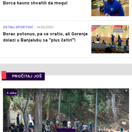
Borca kasno shvatili da mogu!
3
OSTALI SPORTOVI
14.02.2021.
|
Borac potonuo, pa se vratio, ali Gorenje
dolazi u Banjaluku sa "plus četiri"!
PROČITAJ JOŠ
0
5 slika