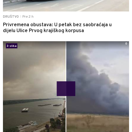
Pre 2 h
DRUŠTVO
|
Privremena obustava: U petak bez saobraćaja u
dijelu Ulice Prvog krajiškog korpusa
0
3 slika