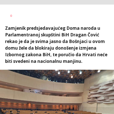
Dušan
AUTOR
0
Volaš
Zamjenik predsjedavajućeg Doma naroda u
Parlamentranoj skupštini BiH Dragan Čović
rekao je da je svima jasno da Bošnjaci u ovom
domu žele da blokiraju donošenje izmjena
Izbornog zakona BiH, te poručio da Hrvati neće
biti svedeni na nacionalnu manjinu.