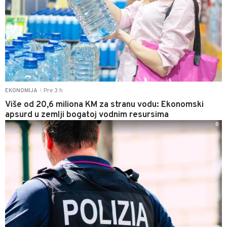
Pre 3 h
EKONOMIJA
|
Više od 20,6 miliona KM za stranu vodu: Ekonomski
apsurd u zemlji bogatoj vodnim resursima
0