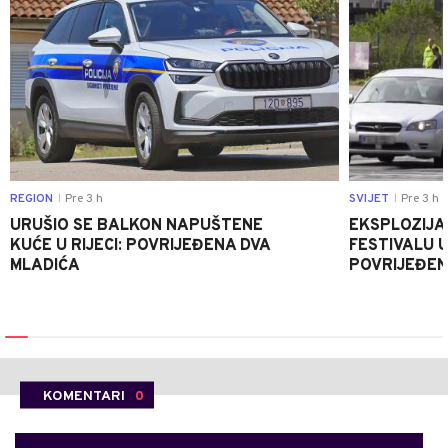
REGION
Pre 3 h
SVIJET
Pre 3 h
|
|
URUŠIO SE BALKON NAPUŠTENE
EKSPLOZIJA
KUĆE U RIJECI: POVRIJEĐENA DVA
FESTIVALU 
MLADIĆA
POVRIJEĐEN
KOMENTARI
0