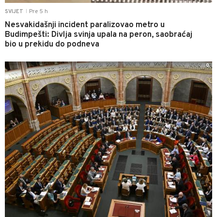
Pre 5 h
SVIJET
|
Nesvakidašnji incident paralizovao metro u
Budimpešti: Divlja svinja upala na peron, saobraćaj
bio u prekidu do podneva
0