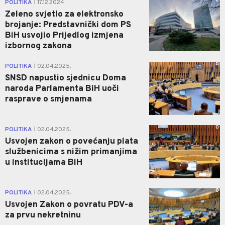
0
POLITIKA
17.12.2024.
|
Zeleno svjetlo za elektronsko
brojanje: Predstavnički dom PS
BiH usvojio Prijedlog izmjena
izbornog zakona
0
POLITIKA
02.04.2025.
|
SNSD napustio sjednicu Doma
naroda Parlamenta BiH uoči
rasprave o smjenama
0
POLITIKA
02.04.2025.
|
Usvojen zakon o povećanju plata
službenicima s nižim primanjima
u institucijama BiH
0
POLITIKA
02.04.2025.
|
Usvojen Zakon o povratu PDV-a
za prvu nekretninu