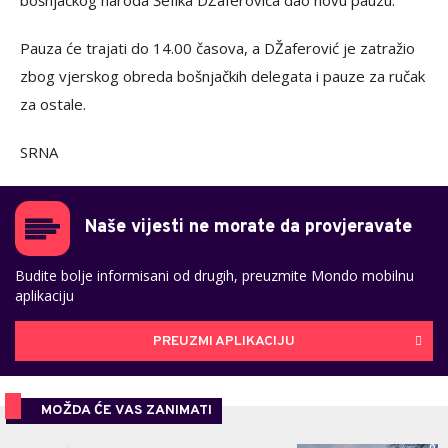
bošnjačkog naroda Šefika DŽaferovića dao novu pauzu.
Pauza će trajati do 14.00 časova, a DŽaferović je zatražio
zbog vjerskog obreda bošnjačkih delegata i pauze za ručak
za ostale.
SRNA
Naše vijesti ne morate da provjeravate
Budite bolje informisani od drugih, preuzmite Mondo mobilnu
aplikaciju
PREUZMI APLIKACIJU
MOŽDA ĆE VAS ZANIMATI