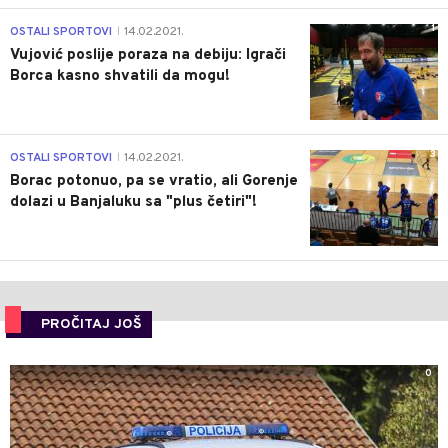
1
OSTALI SPORTOVI
14.02.2021.
|
Vujović poslije poraza na debiju: Igrači
Borca kasno shvatili da mogu!
3
OSTALI SPORTOVI
14.02.2021.
|
Borac potonuo, pa se vratio, ali Gorenje
dolazi u Banjaluku sa "plus četiri"!
PROČITAJ JOŠ
0