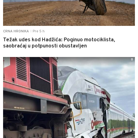
Pre 5 h
CRNA HRONIKA
|
Težak udes kod Hadžića: Poginuo motociklista,
saobraćaj u potpunosti obustavljen
0