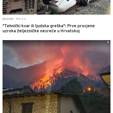
Pre 5 h
REGION
|
"Tehnički kvar ili ljudska greška": Prve procjene
uzroka željezničke nesreće u Hrvatskoj
0