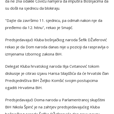
da ne zna odakle Čoviću namjera da imputira Bošnjacima da
su došli na sjednicu da blokiraju.
"Dajte da završimo 11. sjednicu, pa odmah nakon nje da
pređemo da 12. hitnu", rekao je Smajić.
Predsjedavajući Kluba bošnjačkog naroda Šefik DŽaferović
rekao je da Dom naroda danas nije u poziciji da raspravlja o
izmjenama Izbornog zakona BiH.
Delegat Kluba hrvatskog naroda Ilija Cvitanović tokom
diskusije je citirao izjavu Harisa Silajdžića da će hrvatski član
Predsjedništva BiH Željko Komšić svojim postupcima
ogaditi Hrvatima BiH.
Predsjedavajući Doma naroda u Parlamentranoj skupštini
BiH Nikola Špirić je na zahtjev predsjedavajućeg Kluba