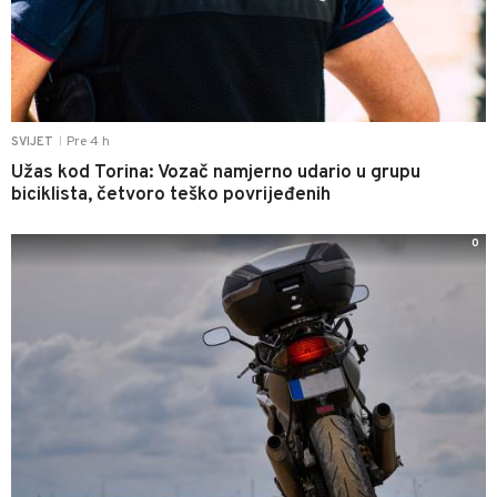
Pre 4 h
SVIJET
|
Užas kod Torina: Vozač namjerno udario u grupu
biciklista, četvoro teško povrijeđenih
0