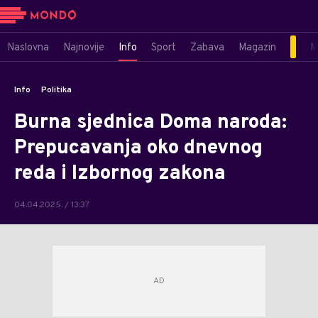
Naslovna
Najnovije
Info
Sport
Zabava
Magazin
M
Info
Politika
Burna sjednica Doma naroda:
Prepucavanja oko dnevnog
reda i Izbornog zakona
04.04.2025. / 13:37