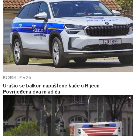
Pre 3 h
REGION
|
Urušio se balkon napuštene kuće u Rijeci:
Povrijeđena dva mladića
0