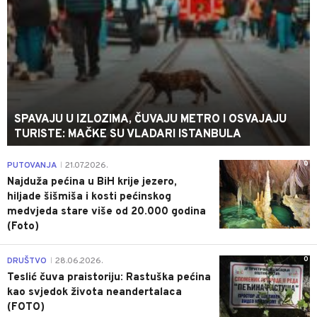
SPAVAJU U IZLOZIMA, ČUVAJU METRO I OSVAJAJU
TURISTE: MAČKE SU VLADARI ISTANBULA
0
PUTOVANJA
21.07.2026.
|
Najduža pećina u BiH krije jezero,
hiljade šišmiša i kosti pećinskog
medvjeda stare više od 20.000 godina
(Foto)
0
DRUŠTVO
28.06.2026.
|
Teslić čuva praistoriju: Rastuška pećina
kao svjedok života neandertalaca
(FOTO)