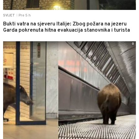
Pre 5 h
SVIJET
|
Bukti vatra na sjeveru Italije: Zbog požara na jezeru
Garda pokrenuta hitna evakuacija stanovnika i turista
0