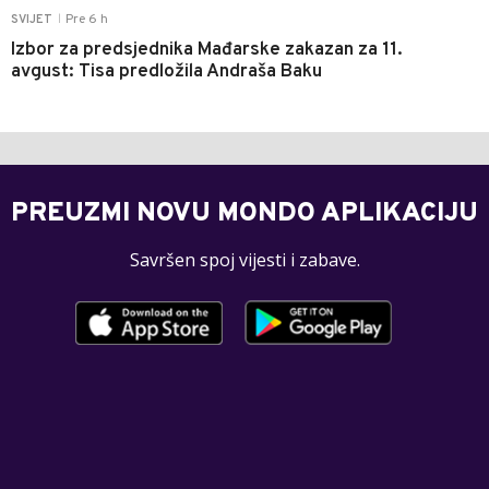
Pre 6 h
SVIJET
|
Izbor za predsjednika Mađarske zakazan za 11.
avgust: Tisa predložila Andraša Baku
PREUZMI NOVU MONDO APLIKACIJU
Savršen spoj vijesti i zabave.