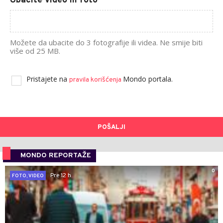
Ubacite video ili foto
Možete da ubacite do 3 fotografije ili videa. Ne smije biti
više od 25 MB.
Pristajete na
Mondo portala.
pravila korišćenja
POŠALJI
MONDO REPORTAŽE
0
Pre 12 h
FOTO, VIDEO