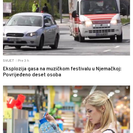
Pre 3 h
SVIJET
|
Eksplozija gasa na muzičkom festivalu u Njemačkoj:
Povrijeđeno deset osoba
0