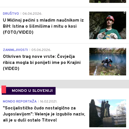
0
DRUŠTVO
06.06.2026.
|
U Mićinoj pećini s mladim naučnikom iz
BiH: Istina o šišmišima i mitu o kosi
(FOTO/VIDEO)
0
ZANIMLJIVOSTI
05.06.2026.
|
Otkriven trag nove vrste: Čovječja
ribica mogla bi ponijeti ime po Krajini
(VIDEO)
MONDO U SLOVENIJI
4
MONDO REPORTAŽA
16.02.2021.
|
"Socijalističko čudo nostalgično za
Jugoslavijom": Velenje je izgubilo naziv,
ali je u duši ostalo Titovo!