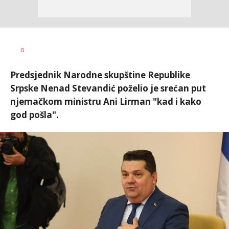
Dragana
AUTOR
0
Božić
Predsjednik Narodne skupštine Republike
Srpske Nenad Stevandić poželio je srećan put
njemačkom ministru Ani Lirman "kad i kako
god pošla".