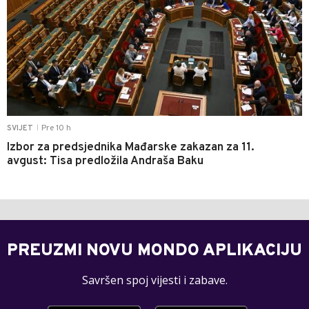
Pre 10 h
SVIJET
|
Izbor za predsjednika Mađarske zakazan za 11.
avgust: Tisa predložila Andraša Baku
PREUZMI NOVU MONDO APLIKACIJU
Savršen spoj vijesti i zabave.