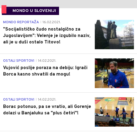
MONDO U SLOVENIJI
4
MONDO REPORTAŽA
16.02.2021.
|
"Socijalističko čudo nostalgično za
Jugoslavijom": Velenje je izgubilo naziv,
ali je u duši ostalo Titovo!
1
OSTALI SPORTOVI
14.02.2021.
|
Vujović poslije poraza na debiju: Igrači
Borca kasno shvatili da mogu!
3
OSTALI SPORTOVI
14.02.2021.
|
Borac potonuo, pa se vratio, ali Gorenje
dolazi u Banjaluku sa "plus četiri"!