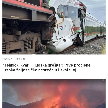
Pre 9 h
REGION
|
"Tehnički kvar ili ljudska greška": Prve procjene
uzroka željezničke nesreće u Hrvatskoj
0