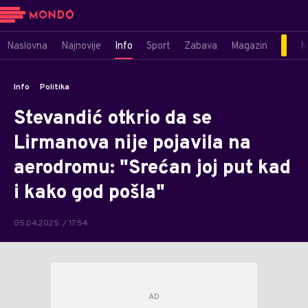
Naslovna
Najnovije
Info
Sport
Zabava
Magazin
M
Info
Politika
Stevandić otkrio da se
Lirmanova nije pojavila na
aerodromu: "Srećan joj put kad
i kako god pošla"
05.04.2025. / 17:54