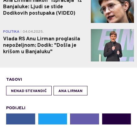
Ana Lirman nakon "ispraćaja" iz
Banjaluke: Ljudi se stide
Dodikovih postupaka (VIDEO)
0
POLITIKA
04.04.2025.
|
Vlada RS Anu Lirman proglasila
nepoželjnom; Dodik: "Došla je
krišom u Banjaluku"
TAGOVI
NENAD STEVANDIĆ
ANA LIRMAN
PODIJELI