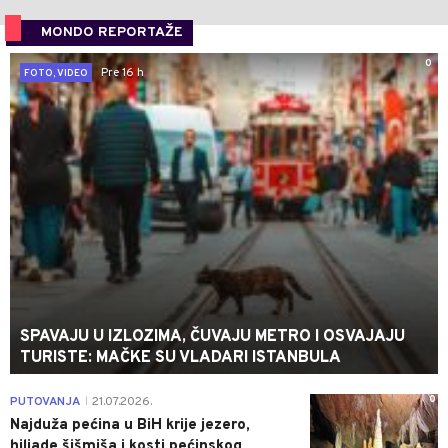
MONDO REPORTAŽE
0
Pre 16 h
FOTO, VIDEO
SPAVAJU U IZLOZIMA, ČUVAJU METRO I OSVAJAJU
TURISTE: MAČKE SU VLADARI ISTANBULA
0
PUTOVANJA
21.07.2026.
|
Najduža pećina u BiH krije jezero,
hiljade šišmiša i kosti pećinskog