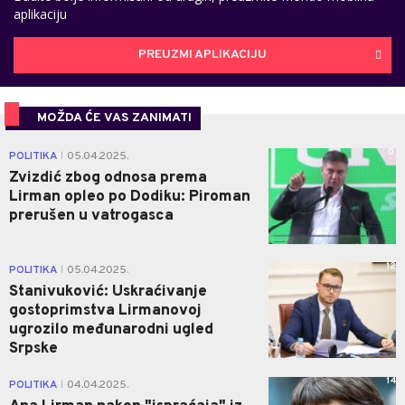
aplikaciju
PREUZMI APLIKACIJU
MOŽDA ĆE VAS ZANIMATI
0
POLITIKA
05.04.2025.
|
Zvizdić zbog odnosa prema
Lirman opleo po Dodiku: Piroman
prerušen u vatrogasca
12
POLITIKA
05.04.2025.
|
Stanivuković: Uskraćivanje
gostoprimstva Lirmanovoj
ugrozilo međunarodni ugled
Srpske
14
POLITIKA
04.04.2025.
|