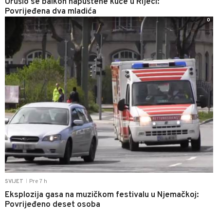
Urušio se balkon napuštene kuće u Rijeci:
Povrijeđena dva mladića
0
Pre 7 h
SVIJET
|
Eksplozija gasa na muzičkom festivalu u Njemačkoj:
Povrijeđeno deset osoba