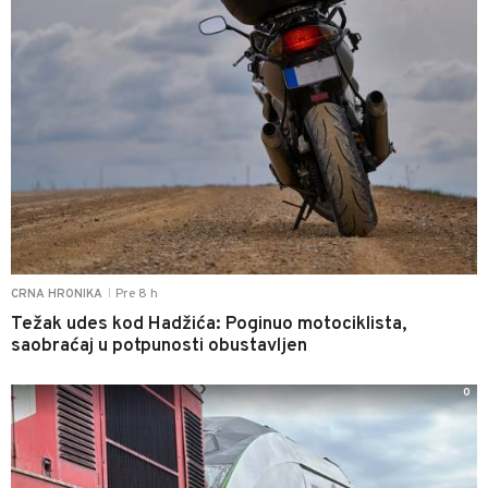
Pre 8 h
CRNA HRONIKA
|
Težak udes kod Hadžića: Poginuo motociklista,
saobraćaj u potpunosti obustavljen
0