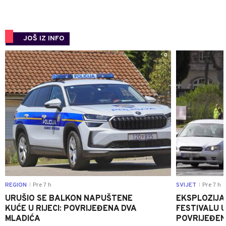
JOŠ IZ INFO
0
REGION
Pre 7 h
SVIJET
Pre 7 h
|
|
URUŠIO SE BALKON NAPUŠTENE
EKSPLOZIJA
KUĆE U RIJECI: POVRIJEĐENA DVA
FESTIVALU 
MLADIĆA
POVRIJEĐEN