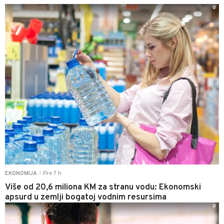
0
Pre 7 h
EKONOMIJA
|
Više od 20,6 miliona KM za stranu vodu: Ekonomski
apsurd u zemlji bogatoj vodnim resursima
0