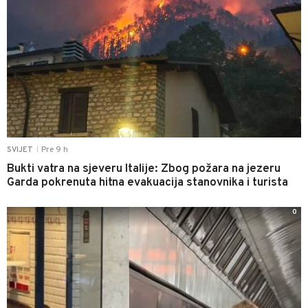
Pre 9 h
SVIJET
|
Bukti vatra na sjeveru Italije: Zbog požara na jezeru
Garda pokrenuta hitna evakuacija stanovnika i turista
0