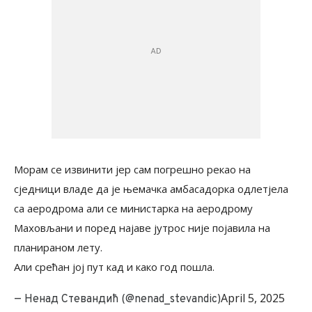
Морам се извинити јер сам погрешно рекао на
сједници владе да је њемачка амбасадорка одлетјела
са аеродрома али се министарка на аеродрому
Маховљани и поред најаве јутрос није појавила на
планираном лету.
Али срећан јој пут кад и како год пошла.
April 5, 2025
— Ненад Стевандић (@nenad_stevandic)