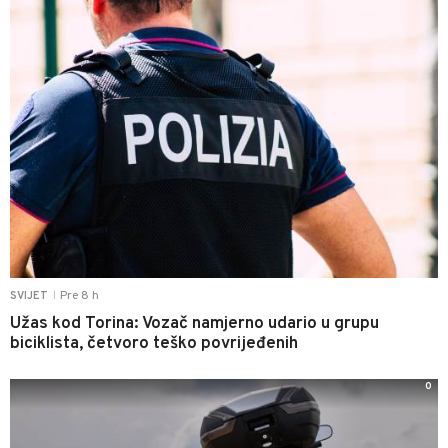
Pre 8 h
SVIJET
|
Užas kod Torina: Vozač namjerno udario u grupu
biciklista, četvoro teško povrijeđenih
0