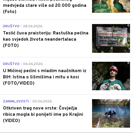
medvjeda stare više od 20.000 godina
(Foto)
0
DRUŠTVO
28.06.2026.
|
Teslić čuva praistoriju: Rastuška pećina
kao svjedok života neandertalaca
(FOTO)
0
DRUŠTVO
06.06.2026.
|
U Mićinoj pećini s mladim naučnikom iz
BiH: Istina o šišmišima i mitu o kosi
(FOTO/VIDEO)
0
ZANIMLJIVOSTI
05.06.2026.
|
Otkriven trag nove vrste: Čovječja
ribica mogla bi ponijeti ime po Krajini
(VIDEO)