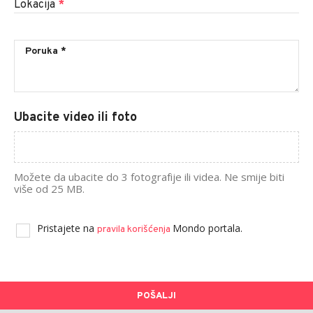
Lokacija
*
Ubacite video ili foto
Možete da ubacite do 3 fotografije ili videa. Ne smije biti
više od 25 MB.
Pristajete na
Mondo portala.
pravila korišćenja
POŠALJI