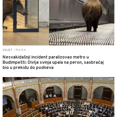
Pre 9 h
SVIJET
|
Nesvakidašnji incident paralizovao metro u
Budimpešti: Divlja svinja upala na peron, saobraćaj
bio u prekidu do podneva
0