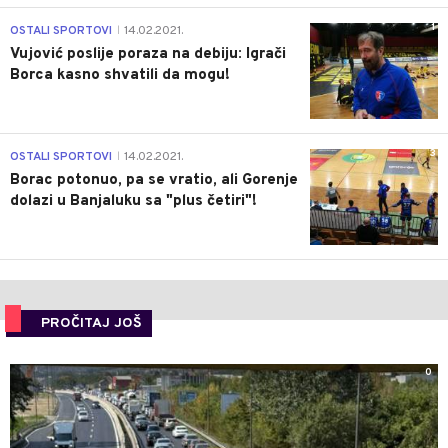
1
OSTALI SPORTOVI
14.02.2021.
|
Vujović poslije poraza na debiju: Igrači
Borca kasno shvatili da mogu!
3
OSTALI SPORTOVI
14.02.2021.
|
Borac potonuo, pa se vratio, ali Gorenje
dolazi u Banjaluku sa "plus četiri"!
PROČITAJ JOŠ
0