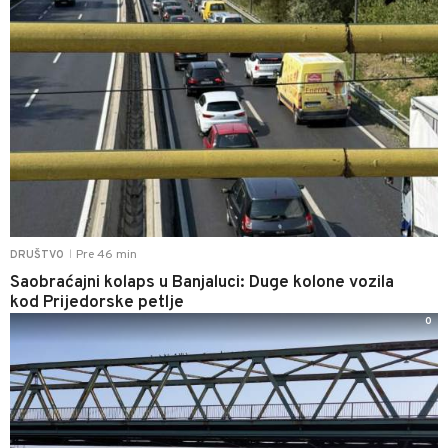
Pre 46 min
DRUŠTVO
|
Saobraćajni kolaps u Banjaluci: Duge kolone vozila
kod Prijedorske petlje
0