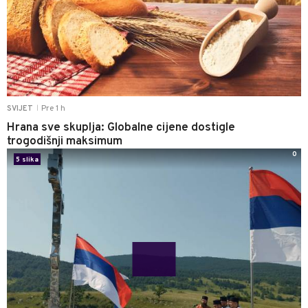
Pre 1 h
SVIJET
|
Hrana sve skuplja: Globalne cijene dostigle
trogodišnji maksimum
0
5 slika