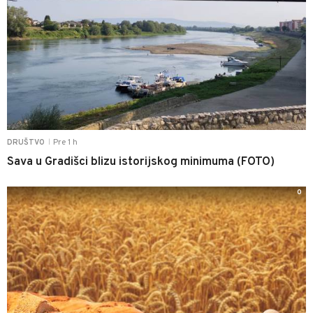
Pre 1 h
DRUŠTVO
|
Sava u Gradišci blizu istorijskog minimuma (FOTO)
0