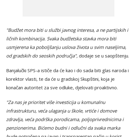
"Budžet mora biti u službi javnog interesa, a ne partijskih i
ličnih kombinacija. Svaka budžetska stavka mora biti
usmjerena ka poboljšanju uslova života u svim naseljima,
od gradskih do seoskih područja",
dodaje se u saopštenju.
Banjalučki SPS-a ističe da će kao i do sada biti glas naroda i
korektor vlasti, te da će u gradskoj Skupštini, koja je
konačan autoritet za sve odluke, djelovati proaktivno.
"Za nas je prioritet više investicija u komunalnu
infrastrukturu, veća ulaganja u škole, vrtiće i domove
zdravlja, veća podrška porodicama, poljoprivrednicima i
penzionerima. Bićemo budni i odlučni da svaka marka
bude potrošena na javan i transparentan način u korist