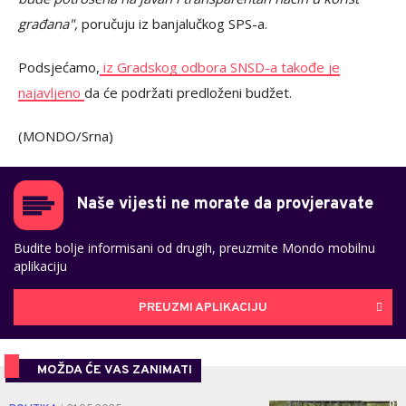
građana",
poručuju iz banjalučkog SPS-a.
Podsjećamo,
iz Gradskog odbora SNSD-a takođe je
najavljeno
da će podržati predloženi budžet.
(MONDO/Srna)
Naše vijesti ne morate da provjeravate
Budite bolje informisani od drugih, preuzmite Mondo mobilnu
aplikaciju
PREUZMI APLIKACIJU
MOŽDA ĆE VAS ZANIMATI
0