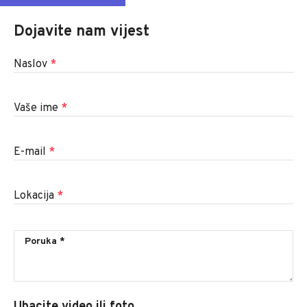
Dojavite nam vijest
Naslov
*
Vaše ime
*
E-mail
*
Lokacija
*
Ubacite video ili foto