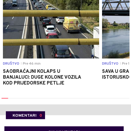
DRUŠTVO
Pre 46 min
DRUŠTVO
Pre 1 
|
|
SAOBRAĆAJNI KOLAPS U
SAVA U GRAD
BANJALUCI: DUGE KOLONE VOZILA
ISTORIJSKOG
KOD PRIJEDORSKE PETLJE
KOMENTARI
0