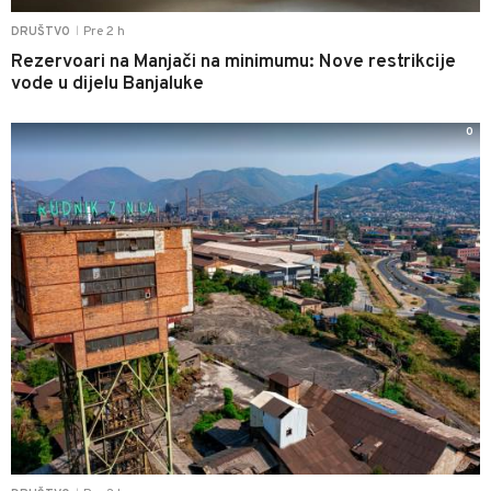
Pre 2 h
DRUŠTVO
|
Rezervoari na Manjači na minimumu: Nove restrikcije
vode u dijelu Banjaluke
0