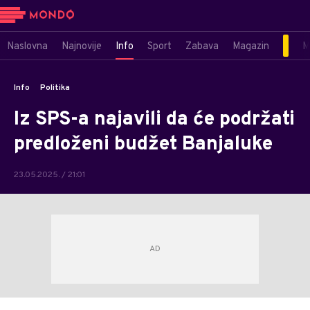
Naslovna
Najnovije
Info
Sport
Zabava
Magazin
M
Info
Politika
Iz SPS-a najavili da će podržati
predloženi budžet Banjaluke
23.05.2025. / 21:01