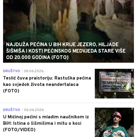
NAJDUŽA PEĆINA U BIH KRIJE JEZERO, HILJADE
ŠIŠMIŠA I KOSTI PEĆINSKOG MEDVJEDA STARE VIŠE
OD 20.000 GODINA (FOTO)
0
DRUŠTVO
28.06.2026.
|
Teslić čuva praistoriju: Rastuška pećina
kao svjedok života neandertalaca
(FOTO)
0
DRUŠTVO
06.06.2026.
|
U Mićinoj pećini s mladim naučnikom iz
BiH: Istina o šišmišima i mitu o kosi
(FOTO/VIDEO)