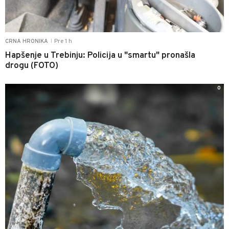
Pre 1 h
CRNA HRONIKA
|
Hapšenje u Trebinju: Policija u "smartu" pronašla
drogu (FOTO)
0