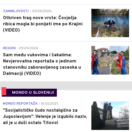
0
ZANIMLJIVOSTI
05.06.2026.
|
Otkriven trag nove vrste: Čovječja
ribica mogla bi ponijeti ime po Krajini
(VIDEO)
0
REGION
29.05.2026.
|
Sam među vukovima i šakalima:
Nevjerovatna reportaža o jedinom
stanovniku zaboravljenog zaseoka u
Dalmaciji (VIDEO)
MONDO U SLOVENIJI
4
MONDO REPORTAŽA
16.02.2021.
|
"Socijalističko čudo nostalgično za
Jugoslavijom": Velenje je izgubilo naziv,
ali je u duši ostalo Titovo!