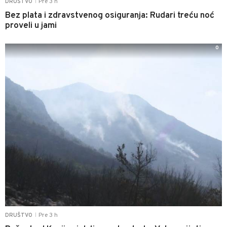
Pre 3 h
DRUŠTVO
|
Bez plata i zdravstvenog osiguranja: Rudari treću noć
proveli u jami
0
Pre 3 h
DRUŠTVO
|