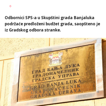
Nikolina
AUTOR
0
Damjanić
Odbornici SPS-a u Skupštini grada Banjaluka
podržaće predloženi budžet grada, saopšteno je
iz Gradskog odbora stranke.