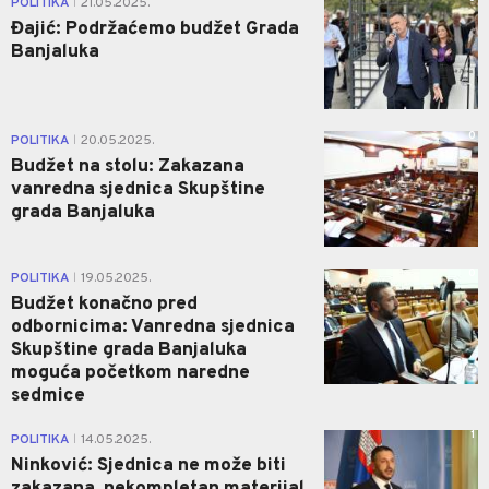
POLITIKA
21.05.2025.
|
Đajić: Podržaćemo budžet Grada
Banjaluka
0
POLITIKA
20.05.2025.
|
Budžet na stolu: Zakazana
vanredna sjednica Skupštine
grada Banjaluka
0
POLITIKA
19.05.2025.
|
Budžet konačno pred
odbornicima: Vanredna sjednica
Skupštine grada Banjaluka
moguća početkom naredne
sedmice
1
POLITIKA
14.05.2025.
|
Ninković: Sjednica ne može biti
zakazana, nekompletan materijal