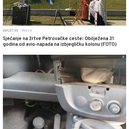
Pre 1 h
DRUŠTVO
|
Sjećanje na žrtve Petrovačke ceste: Obilježena 31
godina od avio-napada na izbjegličku kolonu (FOTO)
0