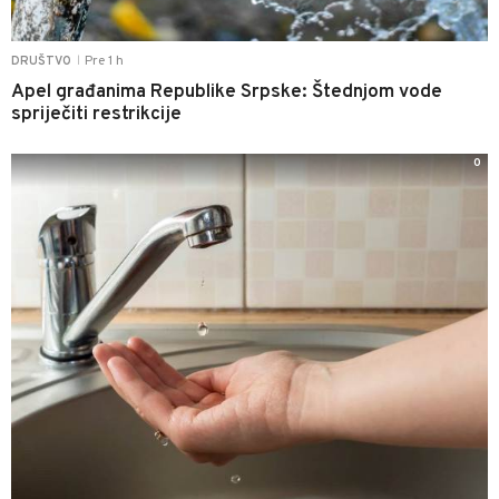
Pre 1 h
DRUŠTVO
|
Apel građanima Republike Srpske: Štednjom vode
spriječiti restrikcije
0