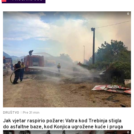
0
Pre 31 min
DRUŠTVO
|
Jak vjetar raspirio požare: Vatra kod Trebinja stigla
do asfaltne baze, kod Konjica ugrožene kuće i pruga
0