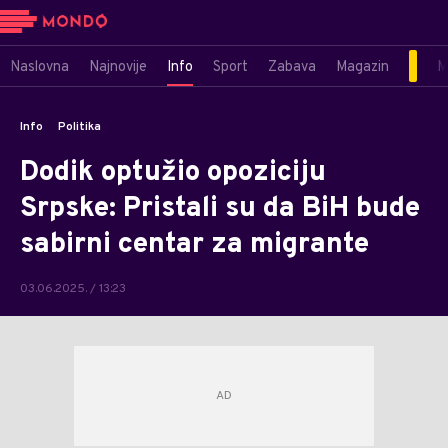
Naslovna
Najnovije
Info
Sport
Zabava
Magazin
M
Info
Politika
Dodik optužio opoziciju
Srpske: Pristali su da BiH bude
sabirni centar za migrante
03.06.2025. / 13:23