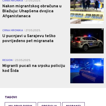
CRNA HRONIKA
27.05.2025.
|
Nakon migrantskog obračuna u
Blažuju: Uhapšena dvojica
Afganistanaca
0
CRNA HRONIKA
27.05.2025.
|
U pucnjavi u Sarajevu teško
povrijeđeno pet migranata
0
REGION
23.05.2025.
|
Migranti pucali na srpsku policiju
kod Šida
TAGOVI