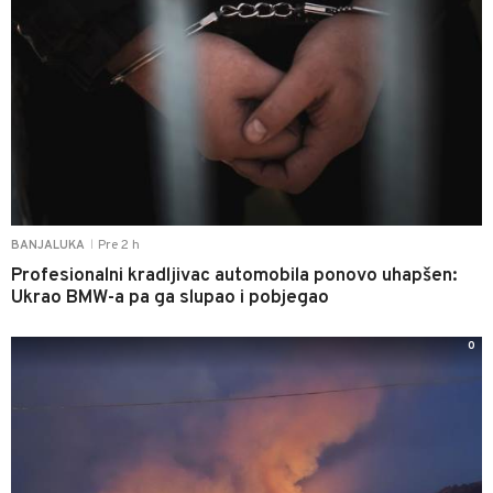
Pre 2 h
BANJALUKA
|
Profesionalni kradljivac automobila ponovo uhapšen:
Ukrao BMW-a pa ga slupao i pobjegao
0