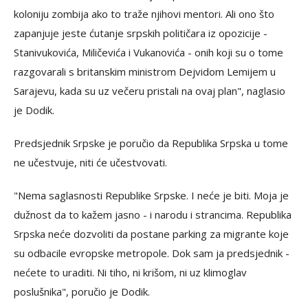
koloniju zombija ako to traže njihovi mentori. Ali ono što
zapanjuje jeste ćutanje srpskih političara iz opozicije -
Stanivukovića, Miličevića i Vukanovića - onih koji su o tome
razgovarali s britanskim ministrom Dejvidom Lemijem u
Sarajevu, kada su uz večeru pristali na ovaj plan", naglasio
je Dodik.
Predsjednik Srpske je poručio da Republika Srpska u tome
ne učestvuje, niti će učestvovati.
"Nema saglasnosti Republike Srpske. I neće je biti. Moja je
dužnost da to kažem jasno - i narodu i strancima. Republika
Srpska neće dozvoliti da postane parking za migrante koje
su odbacile evropske metropole. Dok sam ja predsjednik -
nećete to uraditi. Ni tiho, ni krišom, ni uz klimoglav
poslušnika", poručio je Dodik.