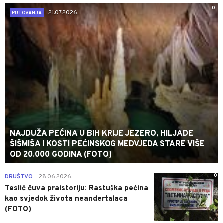
0
21.07.2026.
PUTOVANJA
NAJDUŽA PEĆINA U BIH KRIJE JEZERO, HILJADE
ŠIŠMIŠA I KOSTI PEĆINSKOG MEDVJEDA STARE VIŠE
OD 20.000 GODINA (FOTO)
0
DRUŠTVO
28.06.2026.
|
Teslić čuva praistoriju: Rastuška pećina
kao svjedok života neandertalaca
(FOTO)