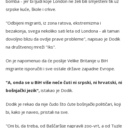
bomba - jer bi ljudi koje London ne želi bili smješteni tik uz
srpske kuće, škole i crkve.
"Odbijeni migranti, iz zona ratova, ekstremizma i
bezakonja, svega nekoliko sati leta od Londona - ali taman
dovoljno blizu da ovdje prave probleme", napisao je Dodik
na društvenoj mreži "Iks".
On je napomenuo da će poslije Velike Britanije u BiH
migrante isporučiti i sve ostale države zapadne Evrope.
"A, onda se u BiH više neće čuti ni srpski, ni hrvatski, ni
bošnjački jezik",
istakao je Dodik.
Dodik je rekao da nije čudo što ćute bošnjački političari, koji
bi, kako je naveo, pristali na sve.
"Oni bi, da treba, od Baščaršije napravili zoo-vrt, a od Tuzle