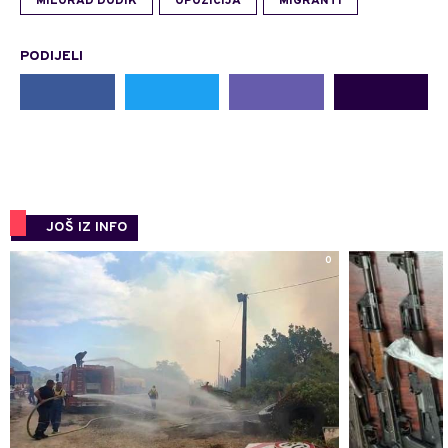
MILORAD DODIK
OPOZICIJA
MIGRANTI
PODIJELI
JOŠ IZ INFO
0