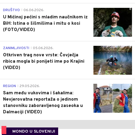
0
DRUŠTVO
06.06.2026.
|
U Mićinoj pećini s mladim naučnikom iz
BiH: Istina o šišmišima i mitu o kosi
(FOTO/VIDEO)
0
ZANIMLJIVOSTI
05.06.2026.
|
Otkriven trag nove vrste: Čovječja
ribica mogla bi ponijeti ime po Krajini
(VIDEO)
0
REGION
29.05.2026.
|
Sam među vukovima i šakalima:
Nevjerovatna reportaža o jedinom
stanovniku zaboravljenog zaseoka u
Dalmaciji (VIDEO)
MONDO U SLOVENIJI