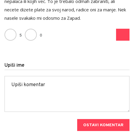
nepalaca ili kojih vec. To je trebalo odmah zabraniti, ali
necete dizete plate za svoj narod, radice oni za manje. Nek
nasele svakako mi odosmo za Zapad.
5
0
Upiši ime
OSTAVI KOMENTAR