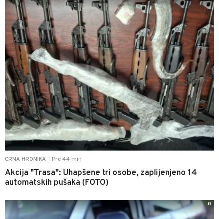
Pre 44 min
CRNA HRONIKA
|
Akcija "Trasa": Uhapšene tri osobe, zaplijenjeno 14
automatskih pušaka (FOTO)
0