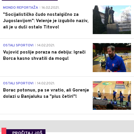
4
MONDO REPORTAŽA
16.02.2021.
|
"Socijalističko čudo nostalgično za
Jugoslavijom": Velenje je izgubilo naziv,
ali je u duši ostalo Titovo!
1
OSTALI SPORTOVI
14.02.2021.
|
Vujović poslije poraza na debiju: Igrači
Borca kasno shvatili da mogu!
3
OSTALI SPORTOVI
14.02.2021.
|
Borac potonuo, pa se vratio, ali Gorenje
dolazi u Banjaluku sa "plus četiri"!
PROČITAJ JOŠ