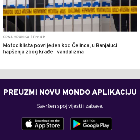
Pre 4 h
CRNA HRONIKA
|
Motociklista povrijeđen kod Čelinca, u Banjaluci
hapšenja zbog krađe i vandalizma
PREUZMI NOVU MONDO APLIKACIJU
Savršen spoj vijesti i zabave.