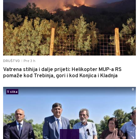
Pre 3 h
DRUŠTVO
|
Vatrena stihija i dalje prijeti: Helikopter MUP-a RS
pomaže kod Trebinja, gori i kod Konjica i Kladnja
0
5 slika