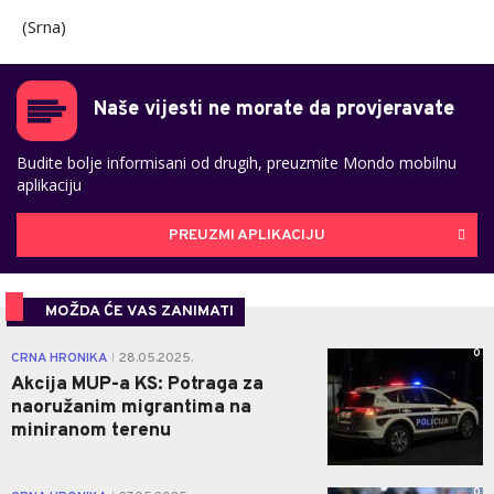
(Srna)
Naše vijesti ne morate da provjeravate
Budite bolje informisani od drugih, preuzmite Mondo mobilnu
aplikaciju
PREUZMI APLIKACIJU
MOŽDA ĆE VAS ZANIMATI
0
CRNA HRONIKA
28.05.2025.
|
Akcija MUP-a KS: Potraga za
naoružanim migrantima na
miniranom terenu
0