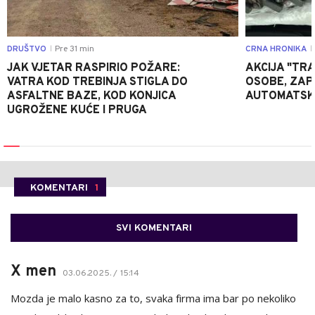
DRUŠTVO
Pre 31 min
CRNA HRONIKA
|
|
JAK VJETAR RASPIRIO POŽARE:
AKCIJA "TRA
VATRA KOD TREBINJA STIGLA DO
OSOBE, ZAP
ASFALTNE BAZE, KOD KONJICA
AUTOMATSKI
UGROŽENE KUĆE I PRUGA
KOMENTARI
1
SVI KOMENTARI
X men
03.06.2025. / 15:14
Mozda je malo kasno za to, svaka firma ima bar po nekoliko