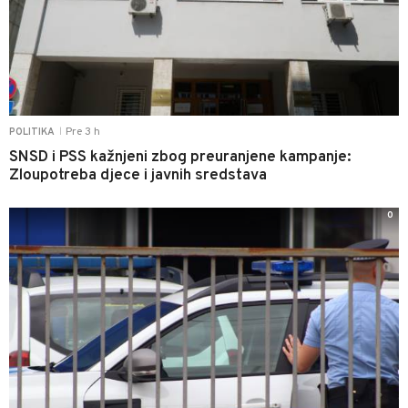
Pre 3 h
POLITIKA
|
SNSD i PSS kažnjeni zbog preuranjene kampanje:
Zloupotreba djece i javnih sredstava
0