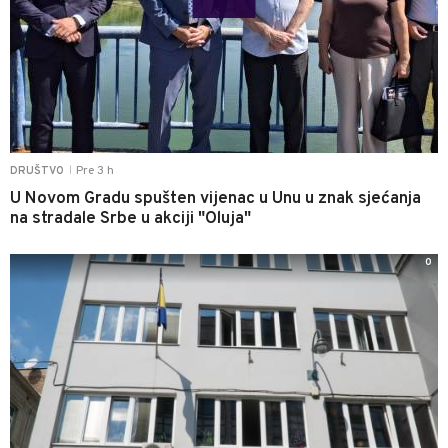
Pre 3 h
DRUŠTVO
|
U Novom Gradu spušten vijenac u Unu u znak sjećanja
na stradale Srbe u akciji "Oluja"
0