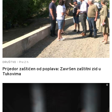
Pre 2 h
DRUŠTVO
|
Prijedor zaštićen od poplava: Završen zaštitni zid u
Tukovima
0