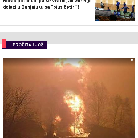
Borac potonuo, pa se vratio, ali Gorenje
dolazi u Banjaluku sa "plus četiri"!
PROČITAJ JOŠ
0