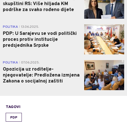
skupštini RS: Više hiljada KM
podrške za svako rođeno dijete
0
POLITIKA
13.06.2025.
|
PDP: U Sarajevu se vodi politički
proces protiv institucije
predsjednika Srpske
0
POLITIKA
07.06.2025.
|
Opozicija uz roditelje-
njegovatelje: Predložena izmjena
Zakona o socijalnoj zaštiti
TAGOVI
PDP