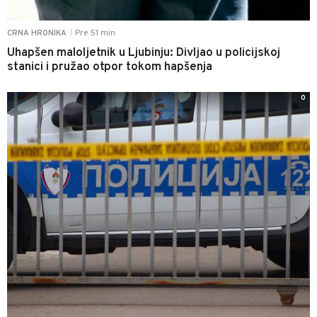
Pre 51 min
CRNA HRONIKA
|
Uhapšen maloljetnik u Ljubinju: Divljao u policijskoj
stanici i pružao otpor tokom hapšenja
0