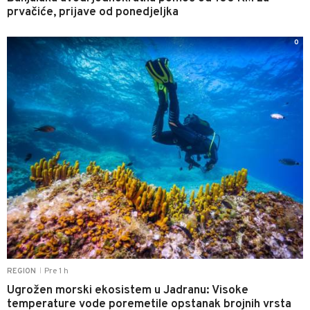
prvačiće, prijave od ponedjeljka
0
Pre 1 h
REGION
|
Ugrožen morski ekosistem u Jadranu: Visoke
temperature vode poremetile opstanak brojnih vrsta