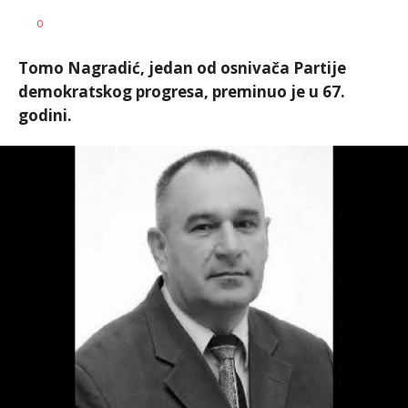
Nikolina
AUTOR
0
Damjanić
Tomo Nagradić, jedan od osnivača Partije
demokratskog progresa, preminuo je u 67.
godini.