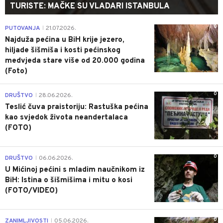
TURISTE: MAČKE SU VLADARI ISTANBULA
0
PUTOVANJA
21.07.2026.
|
Najduža pećina u BiH krije jezero,
hiljade šišmiša i kosti pećinskog
medvjeda stare više od 20.000 godina
(Foto)
0
DRUŠTVO
28.06.2026.
|
Teslić čuva praistoriju: Rastuška pećina
kao svjedok života neandertalaca
(FOTO)
0
DRUŠTVO
06.06.2026.
|
U Mićinoj pećini s mladim naučnikom iz
BiH: Istina o šišmišima i mitu o kosi
(FOTO/VIDEO)
0
ZANIMLJIVOSTI
05.06.2026.
|