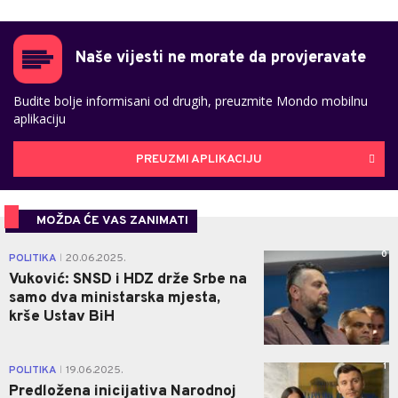
Naše vijesti ne morate da provjeravate
Budite bolje informisani od drugih, preuzmite Mondo mobilnu
aplikaciju
PREUZMI APLIKACIJU
MOŽDA ĆE VAS ZANIMATI
0
POLITIKA
20.06.2025.
|
Vuković: SNSD i HDZ drže Srbe na
samo dva ministarska mjesta,
krše Ustav BiH
1
POLITIKA
19.06.2025.
|
Predložena inicijativa Narodnoj