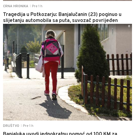
Pre 1 h
CRNA HRONIKA
|
Tragedija u Potkozarju: Banjalučanin (23) poginuo u
slijetanju automobila sa puta, suvozač povrijeđen
0
Pre 1 h
DRUŠTVO
|
Banjaluka uvodi jednokratnu pomoć od 100 KM za