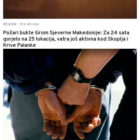
Pre 48 min
REGION
|
Požari bukte širom Sjeverne Makedonije: Za 24 sata
gorjelo na 25 lokacija, vatra još aktivna kod Skoplja i
Krive Palanke
0