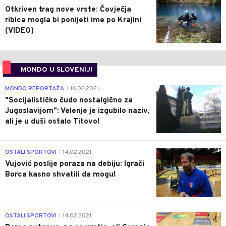
Otkriven trag nove vrste: Čovječja
ribica mogla bi ponijeti ime po Krajini
(VIDEO)
MONDO U SLOVENIJI
4
MONDO REPORTAŽA
16.02.2021.
|
"Socijalističko čudo nostalgično za
Jugoslavijom": Velenje je izgubilo naziv,
ali je u duši ostalo Titovo!
1
OSTALI SPORTOVI
14.02.2021.
|
Vujović poslije poraza na debiju: Igrači
Borca kasno shvatili da mogu!
3
OSTALI SPORTOVI
14.02.2021.
|