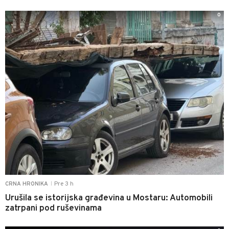
0
Pre 3 h
CRNA HRONIKA
|
Urušila se istorijska građevina u Mostaru: Automobili
zatrpani pod ruševinama