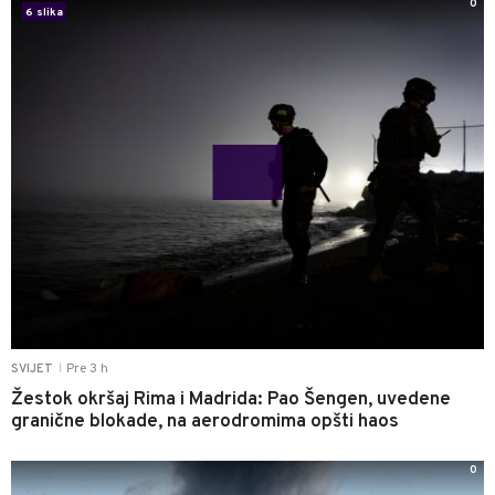
0
6 slika
Pre 3 h
SVIJET
|
Žestok okršaj Rima i Madrida: Pao Šengen, uvedene
granične blokade, na aerodromima opšti haos
0