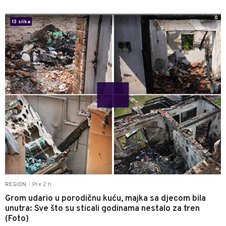
0
13 slika
Pre 2 h
REGION
|
Grom udario u porodičnu kuću, majka sa djecom bila
unutra: Sve što su sticali godinama nestalo za tren
(Foto)