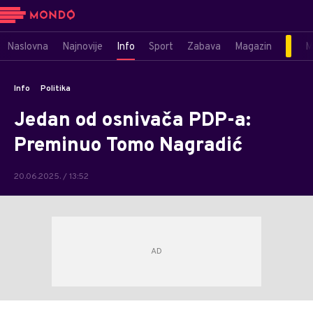
Naslovna
Najnovije
Info
Sport
Zabava
Magazin
M
Info
Politika
Jedan od osnivača PDP-a:
Preminuo Tomo Nagradić
20.06.2025. / 13:52