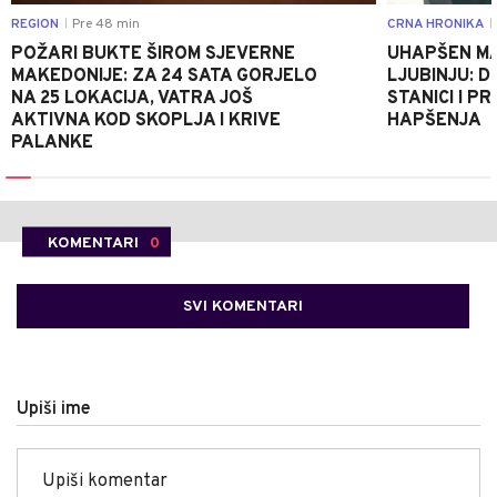
REGION
Pre 48 min
CRNA HRONIKA
|
|
POŽARI BUKTE ŠIROM SJEVERNE
UHAPŠEN MA
MAKEDONIJE: ZA 24 SATA GORJELO
LJUBINJU: D
NA 25 LOKACIJA, VATRA JOŠ
STANICI I 
AKTIVNA KOD SKOPLJA I KRIVE
HAPŠENJA
PALANKE
KOMENTARI
0
SVI KOMENTARI
Upiši ime