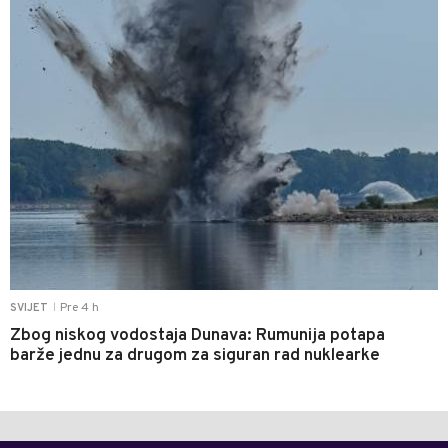
Pre 4 h
SVIJET
|
Zbog niskog vodostaja Dunava: Rumunija potapa
barže jednu za drugom za siguran rad nuklearke