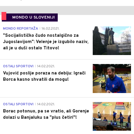
MONDO U SLOVENIJI
4
MONDO REPORTAŽA
16.02.2021.
|
"Socijalističko čudo nostalgično za
Jugoslavijom": Velenje je izgubilo naziv,
ali je u duši ostalo Titovo!
1
OSTALI SPORTOVI
14.02.2021.
|
Vujović poslije poraza na debiju: Igrači
Borca kasno shvatili da mogu!
3
OSTALI SPORTOVI
14.02.2021.
|
Borac potonuo, pa se vratio, ali Gorenje
dolazi u Banjaluku sa "plus četiri"!