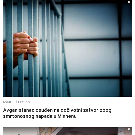
0
Pre 9 h
SVIJET
|
Avganistanac osuđen na doživotni zatvor zbog
smrtonosnog napada u Minhenu
0