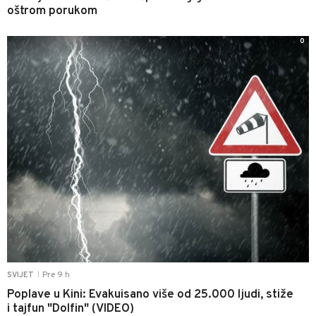
oštrom porukom
0
Pre 9 h
SVIJET
|
Poplave u Kini: Evakuisano više od 25.000 ljudi, stiže
i tajfun "Dolfin" (VIDEO)