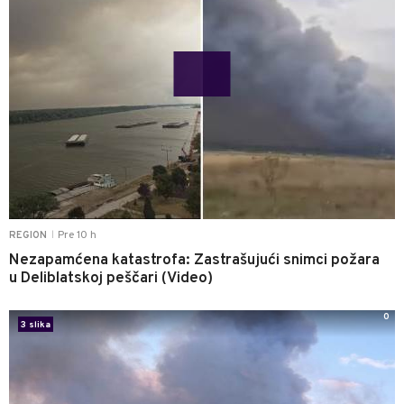
Pre 10 h
REGION
|
Nezapamćena katastrofa: Zastrašujući snimci požara
u Deliblatskoj peščari (Video)
0
3 slika