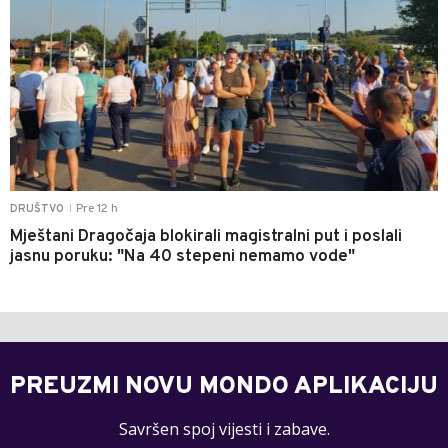
Pre 12 h
DRUŠTVO
|
Mještani Dragočaja blokirali magistralni put i poslali
jasnu poruku: "Na 40 stepeni nemamo vode"
PREUZMI NOVU MONDO APLIKACIJU
Savršen spoj vijesti i zabave.