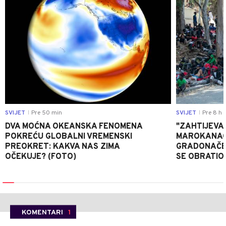
SVIJET
Pre 50 min
SVIJET
Pre 8 h
|
|
DVA MOĆNA OKEANSKA FENOMENA
"ZAHTIJEVA
POKREĆU GLOBALNI VREMENSKI
MAROKANACA
PREOKRET: KAKVA NAS ZIMA
GRADONAČE
OČEKUJE? (FOTO)
SE OBRATI
KOMENTARI
1