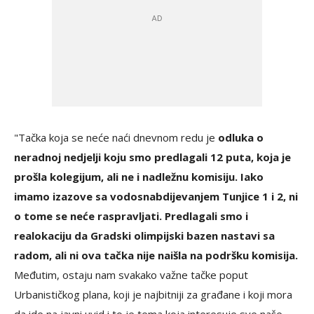
"Tačka koja se neće naći dnevnom redu je
odluka o
neradnoj nedjelji koju smo predlagali 12 puta, koja je
prošla kolegijum, ali ne i nadležnu komisiju. Iako
imamo izazove sa vodosnabdijevanjem Tunjice 1 i 2, ni
o tome se neće raspravljati. Predlagali smo i
realokaciju da Gradski olimpijski bazen nastavi sa
radom, ali ni ova tačka nije naišla na podršku komisija.
Međutim, ostaju nam svakako važne tačke poput
Urbanističkog plana, koji je najbitniji za građane i koji mora
da ide na javni uvid i to je tema koja interesuje sve naše