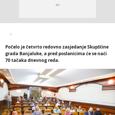
Dragana
AUTOR
1
Božić
Počelo je četvrto redovno zasjedanje Skupštine
grada Banjaluke, a pred poslanicima će se naći
70 tačaka dnevnog reda.