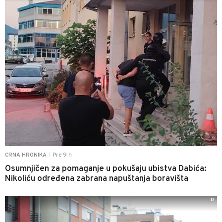
Pre 9 h
CRNA HRONIKA
|
Osumnjičen za pomaganje u pokušaju ubistva Dabića:
Nikoliću određena zabrana napuštanja boravišta
0