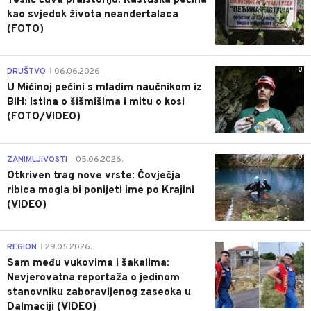
Teslić čuva praistoriju: Rastuška pećina
kao svjedok života neandertalaca
(FOTO)
0
DRUŠTVO
06.06.2026.
|
U Mićinoj pećini s mladim naučnikom iz
BiH: Istina o šišmišima i mitu o kosi
(FOTO/VIDEO)
0
ZANIMLJIVOSTI
05.06.2026.
|
Otkriven trag nove vrste: Čovječja
ribica mogla bi ponijeti ime po Krajini
(VIDEO)
0
REGION
29.05.2026.
|
Sam među vukovima i šakalima:
Nevjerovatna reportaža o jedinom
stanovniku zaboravljenog zaseoka u
Dalmaciji (VIDEO)