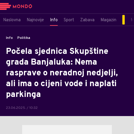
Naslovna
Najnovije
Info
Sport
Zabava
Magazin
M
Info
Politika
Počela sjednica Skupštine
grada Banjaluka: Nema
rasprave o neradnoj nedjelji,
ali ima o cijeni vode i naplati
parkinga
23.06.2025. / 10:32