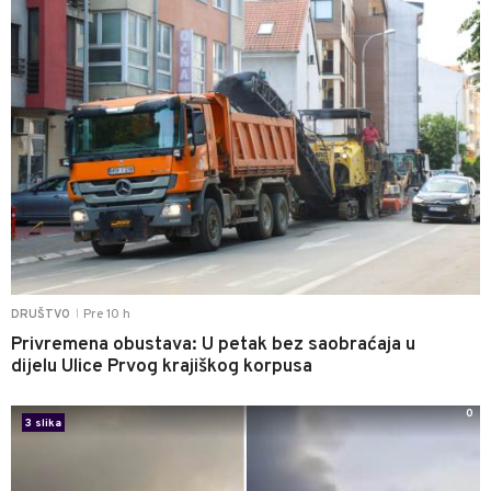
Pre 10 h
DRUŠTVO
|
Privremena obustava: U petak bez saobraćaja u
dijelu Ulice Prvog krajiškog korpusa
0
3 slika