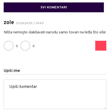
SVI KOMENTARI
zole
23.06.2025. / 10:45
Ništa nemojte olakšavati narodu samo tovari na leđa što više
0
0
Upiši ime