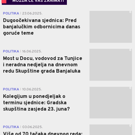
MOŽDA ĆE VAS ZANIMATI
0
POLITIKA
23.06.2025.
|
Dugoočekivana sjednica: Pred
banjalučkim odbornicima danas
goruće teme
0
POLITIKA
16.06.2025.
|
Most u Docu, vodovod za Tunjice
i neradna nedjelja na dnevnom
redu Skupštine grada Banjaluka
0
POLITIKA
10.06.2025.
|
Kolegijum u ponedjeljak o
terminu sjednice: Gradska
skupština zasjeda 23. juna?
0
POLITIKA
03.06.2025.
|
Više od 70 tačaka dnevnog reda: