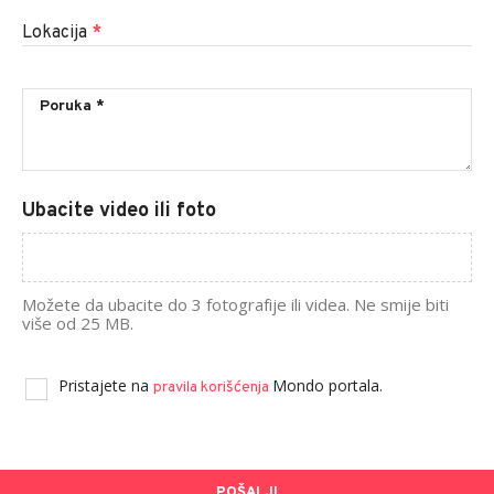
Lokacija
*
Ubacite video ili foto
Možete da ubacite do 3 fotografije ili videa. Ne smije biti
više od 25 MB.
Pristajete na
Mondo portala.
pravila korišćenja
POŠALJI