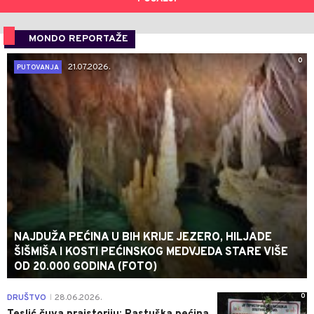
MONDO REPORTAŽE
0
21.07.2026.
PUTOVANJA
NAJDUŽA PEĆINA U BIH KRIJE JEZERO, HILJADE
ŠIŠMIŠA I KOSTI PEĆINSKOG MEDVJEDA STARE VIŠE
OD 20.000 GODINA (FOTO)
0
DRUŠTVO
28.06.2026.
|