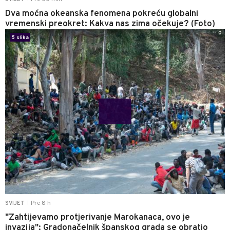
Dva moćna okeanska fenomena pokreću globalni
vremenski preokret: Kakva nas zima očekuje? (Foto)
0
5 slika
Pre 8 h
SVIJET
|
"Zahtijevamo protjerivanje Marokanaca, ovo je
invazija": Gradonačelnik španskog grada se obratio