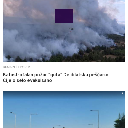
Pre 12 h
REGION
|
Katastrofalan požar "guta" Deliblatsku peščaru:
Cijelo selo evakuisano
2