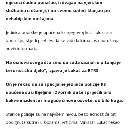
mjeseci čudno ponašao, izdvajao na vjerskim
službama u džamiji, i po svemu sudeći klanjao po
vehabijskim običajima.
Jedinica podrške je upućena ka njegovoj kući i blokirala
područje, slijedi pretres da se vidi da li ima još naoružanja i
novih informacija.
Na osnovu svega što smo da sada saznali u pitanju je
terorističko djelo
", izjavio je Lukač za RTRS.
On je rekao da su specijalne jedinice policije RS
upućene su u Bijeljinu i Zvornik da bi spriječili bilo
kakve incidente i moguće činove osvete, od bilo koga.
Stanice policije su na najvišem nivou, bezbjednost će biti
podignuta sutra i u školama, vrtićima. Ministar Lukač rekao