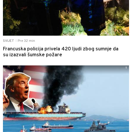
Pre 32 min
SVIJET
|
Francuska policija privela 420 ljudi zbog sumnje da
su izazvali šumske požare
1