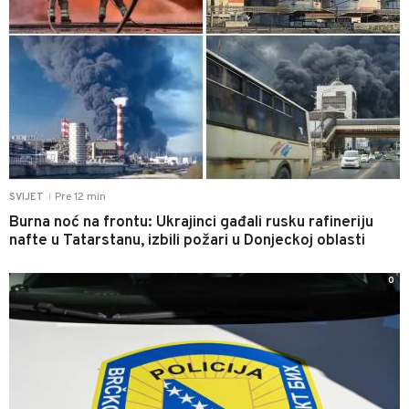
Pre 12 min
SVIJET
|
Burna noć na frontu: Ukrajinci gađali rusku rafineriju
nafte u Tatarstanu, izbili požari u Donjeckoj oblasti
0