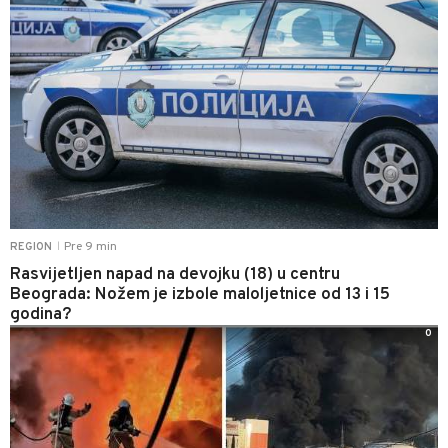
Pre 9 min
REGION
|
Rasvijetljen napad na devojku (18) u centru
Beograda: Nožem je izbole maloljetnice od 13 i 15
godina?
0