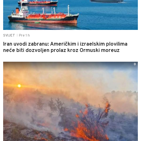
Pre 1 h
SVIJET
|
Iran uvodi zabranu: Američkim i izraelskim plovilima
neće biti dozvoljen prolaz kroz Ormuski moreuz
0