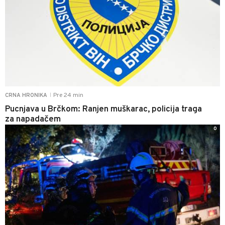
Pre 24 min
CRNA HRONIKA
|
Pucnjava u Brčkom: Ranjen muškarac, policija traga
za napadačem
0