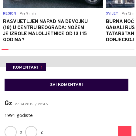
REGION
Pre 9 min
SVIJET
Pre 12 m
|
|
RASVIJETLJEN NAPAD NA DEVOJKU
BURNA NOĆ 
(18) U CENTRU BEOGRADA: NOŽEM
GAĐALI RUS
JE IZBOLE MALOLJETNICE OD 13 I 15
TATARSTANU,
GODINA?
DONJECKOJ 
KOMENTARI
1
SVI KOMENTARI
Gz
27.04.2015. / 22:46
1991 godiste
0
2