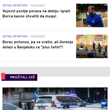
1
OSTALI SPORTOVI
14.02.2021.
|
Vujović poslije poraza na debiju: Igrači
Borca kasno shvatili da mogu!
3
OSTALI SPORTOVI
14.02.2021.
|
Borac potonuo, pa se vratio, ali Gorenje
dolazi u Banjaluku sa "plus četiri"!
PROČITAJ JOŠ
0