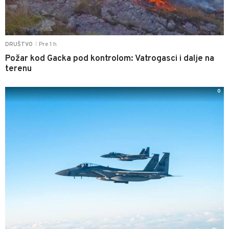
Pre 1 h
DRUŠTVO
|
Požar kod Gacka pod kontrolom: Vatrogasci i dalje na
terenu
0