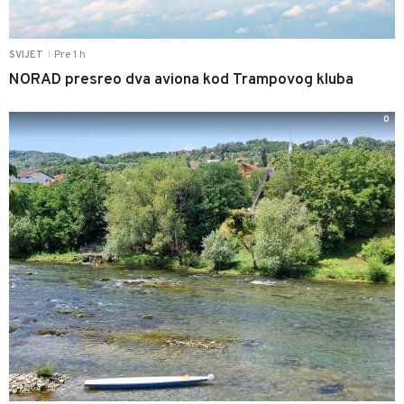
Pre 1 h
SVIJET
|
NORAD presreo dva aviona kod Trampovog kluba
0