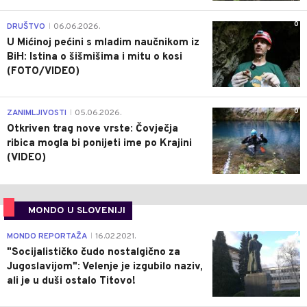
0
DRUŠTVO
06.06.2026.
|
U Mićinoj pećini s mladim naučnikom iz
BiH: Istina o šišmišima i mitu o kosi
(FOTO/VIDEO)
0
ZANIMLJIVOSTI
05.06.2026.
|
Otkriven trag nove vrste: Čovječja
ribica mogla bi ponijeti ime po Krajini
(VIDEO)
MONDO U SLOVENIJI
4
MONDO REPORTAŽA
16.02.2021.
|
"Socijalističko čudo nostalgično za
Jugoslavijom": Velenje je izgubilo naziv,
ali je u duši ostalo Titovo!