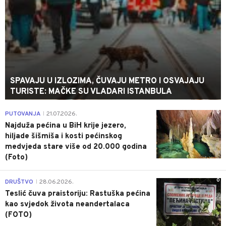
SPAVAJU U IZLOZIMA, ČUVAJU METRO I OSVAJAJU
TURISTE: MAČKE SU VLADARI ISTANBULA
0
PUTOVANJA
21.07.2026.
|
Najduža pećina u BiH krije jezero,
hiljade šišmiša i kosti pećinskog
medvjeda stare više od 20.000 godina
(Foto)
0
DRUŠTVO
28.06.2026.
|
Teslić čuva praistoriju: Rastuška pećina
kao svjedok života neandertalaca
(FOTO)