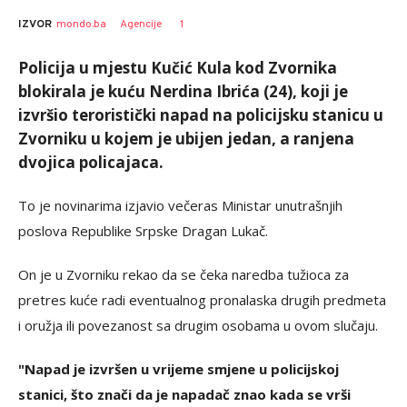
1
IZVOR
mondo.ba
Agencije
Policija u mjestu Kučić Kula kod Zvornika
blokirala je kuću Nerdina Ibrića (24), koji je
izvršio teroristički napad na policijsku stanicu u
Zvorniku u kojem je ubijen jedan, a ranjena
dvojica policajaca.
To je novinarima izjavio večeras Ministar unutrašnjih
poslova Republike Srpske Dragan Lukač
.
On je u Zvorniku rekao da se čeka naredba tužioca za
pretres kuće radi eventualnog pronalaska drugih predmeta
i oružja ili povezanost sa drugim osobama u ovom slučaju.
"Napad je izvršen u vrijeme smjene u policijskoj
stanici, što znači da je napadač znao kada se vrši