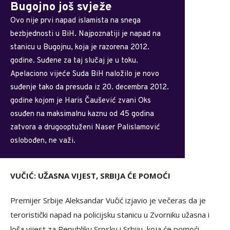
Bugojno još svježe
Ovo nije prvi napad islamista na snega
bezbjednosti u BiH. Najpoznatiji je napad na
stanicu u Bugojnu, koja je razorena 2012.
godine. Suđene za taj slučaj je u toku.
Apelaciono vijeće Suda BiH naložilo je novo
suđenje tako da presuda iz 20. decembra 2012.
godine kojom je Haris Čaušević zvani Oks
osuđen na maksimalnu kaznu od 45 godina
zatvora a drugooptuženi Naser Palislamović
oslobođen, ne važi.
VUČIĆ: UŽASNA VIJEST, SRBIJA ĆE POMOĆI
Premijer Srbije Aleksandar Vučić izjavio je večeras da je
teroristički napad na policijsku stanicu u Zvorniku užasna i
loša vijest za Republiku Srpsku i Srbiju, koja će pomoći