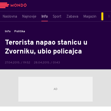
Naslovna
Najnovije
Info
Sport
Zabava
Magazin
M
Info
Politika
Terorista napao stanicu u
Zvorniku, ubio policajca
27.04.2015. / 19:52
28.04.2015. / 01:43