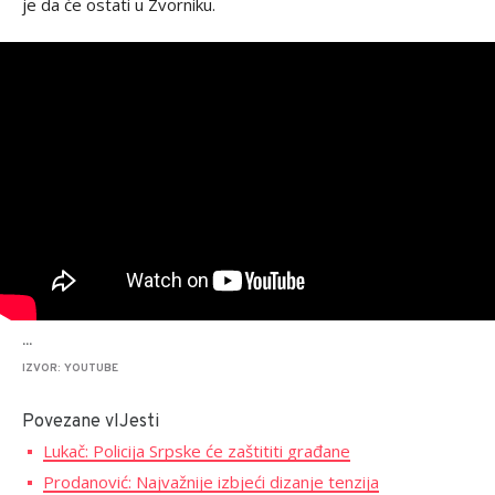
je da će ostati u Zvorniku.
...
IZVOR: YOUTUBE
Povezane vIJesti
Lukač: Policija Srpske će zaštititi građane
Prodanović: Najvažnije izbjeći dizanje tenzija