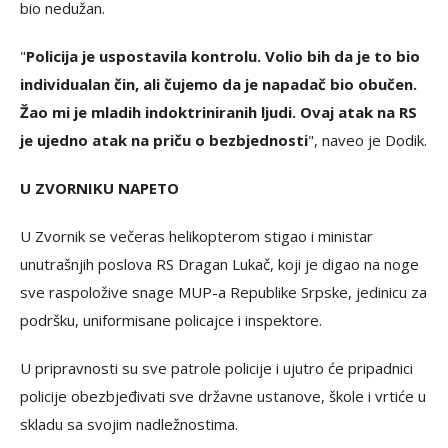
bio nedužan.
"
Policija je uspostavila kontrolu. Volio bih da je to bio
individualan čin, ali čujemo da je napadač bio obučen.
Žao mi je mladih indoktriniranih ljudi. Ovaj atak na RS
je ujedno atak na priču o bezbjednosti
", naveo je Dodik.
U ZVORNIKU NAPETO
U Zvornik se večeras helikopterom stigao i ministar
unutrašnjih poslova RS Dragan Lukač, koji je digao na noge
sve raspoložive snage MUP-a Republike Srpske, jedinicu za
podršku, uniformisane policajce i inspektore.
U pripravnosti su sve patrole policije i ujutro će pripadnici
policije obezbjeđivati sve državne ustanove, škole i vrtiće u
skladu sa svojim nadležnostima.