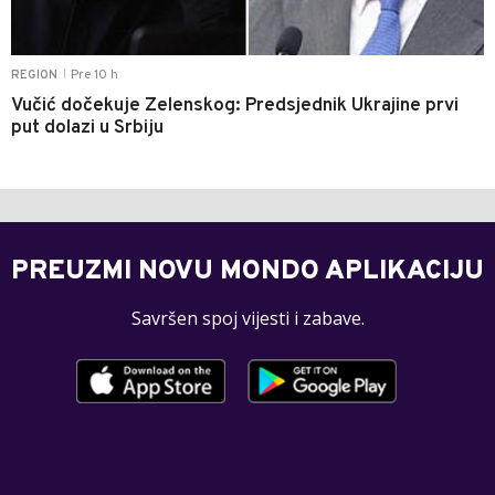
Pre 10 h
REGION
|
Vučić dočekuje Zelenskog: Predsjednik Ukrajine prvi
put dolazi u Srbiju
PREUZMI NOVU MONDO APLIKACIJU
Savršen spoj vijesti i zabave.