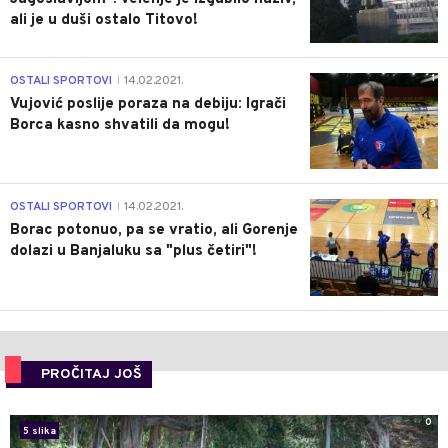
ali je u duši ostalo Titovo!
1
OSTALI SPORTOVI
14.02.2021.
|
Vujović poslije poraza na debiju: Igrači
Borca kasno shvatili da mogu!
3
OSTALI SPORTOVI
14.02.2021.
|
Borac potonuo, pa se vratio, ali Gorenje
dolazi u Banjaluku sa "plus četiri"!
PROČITAJ JOŠ
0
5 slika