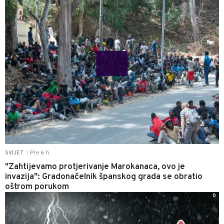
Pre 6 h
SVIJET
|
"Zahtijevamo protjerivanje Marokanaca, ovo je
invazija": Gradonačelnik španskog grada se obratio
oštrom porukom
0