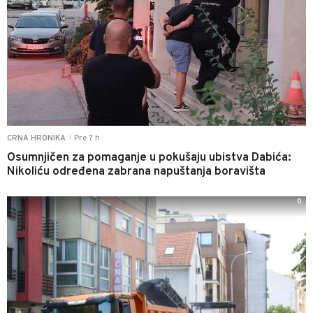
Pre 7 h
CRNA HRONIKA
|
Osumnjičen za pomaganje u pokušaju ubistva Dabića:
Nikoliću određena zabrana napuštanja boravišta
0