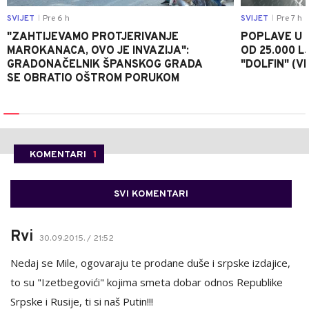
SVIJET
Pre 6 h
SVIJET
Pre 7 h
|
|
"ZAHTIJEVAMO PROTJERIVANJE
POPLAVE U K
MAROKANACA, OVO JE INVAZIJA":
OD 25.000 LJ
GRADONAČELNIK ŠPANSKOG GRADA
"DOLFIN" (V
SE OBRATIO OŠTROM PORUKOM
KOMENTARI
1
SVI KOMENTARI
Rvi
30.09.2015. / 21:52
Nedaj se Mile, ogovaraju te prodane duše i srpske izdajice,
to su "Izetbegovići" kojima smeta dobar odnos Republike
Srpske i Rusije, ti si naš Putin!!!