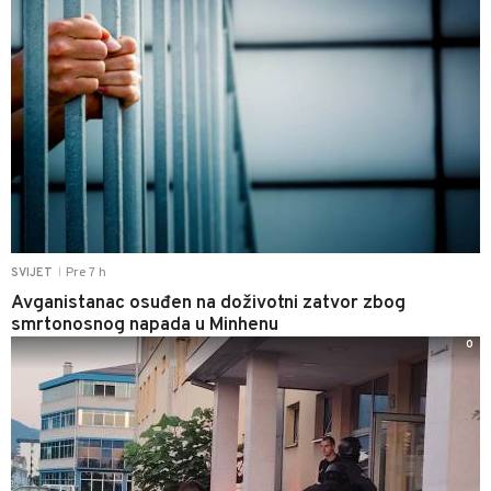
Pre 7 h
SVIJET
|
Avganistanac osuđen na doživotni zatvor zbog
smrtonosnog napada u Minhenu
0