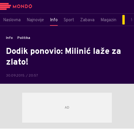
Naslovna
Najnovije
Info
Sport
Zabava
Magazin
M
Info
Politika
Dodik ponovio: Milinić laže za
zlato!
30.09.2015. / 20:57