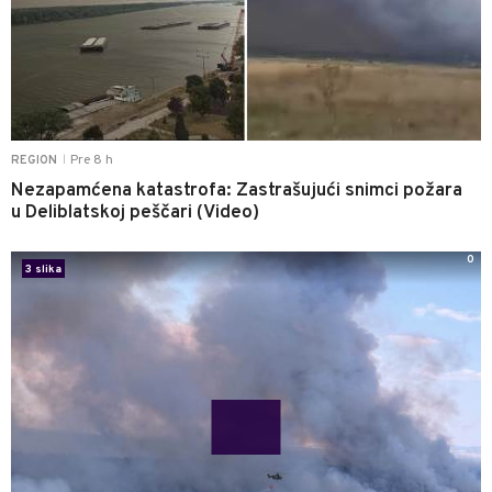
Pre 8 h
REGION
|
Nezapamćena katastrofa: Zastrašujući snimci požara
u Deliblatskoj peščari (Video)
0
3 slika