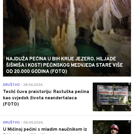
NAJDUŽA PEĆINA U BIH KRIJE JEZERO, HILJADE
ŠIŠMIŠA I KOSTI PEĆINSKOG MEDVJEDA STARE VIŠE
OD 20.000 GODINA (FOTO)
0
DRUŠTVO
28.06.2026.
|
Teslić čuva praistoriju: Rastuška pećina
kao svjedok života neandertalaca
(FOTO)
0
DRUŠTVO
06.06.2026.
|
U Mićinoj pećini s mladim naučnikom iz