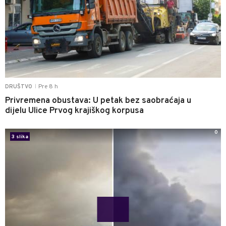
Pre 8 h
DRUŠTVO
|
Privremena obustava: U petak bez saobraćaja u
dijelu Ulice Prvog krajiškog korpusa
0
3 slika