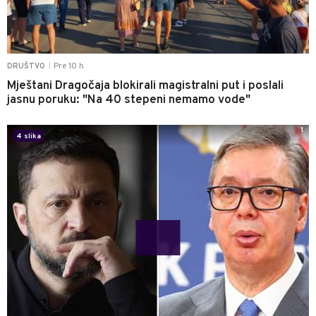
Pre 10 h
DRUŠTVO
|
Mještani Dragočaja blokirali magistralni put i poslali
jasnu poruku: "Na 40 stepeni nemamo vode"
1
4 slika