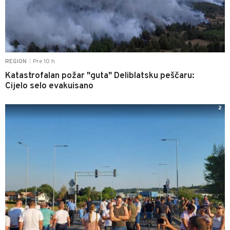
Pre 10 h
REGION
|
Katastrofalan požar "guta" Deliblatsku peščaru:
Cijelo selo evakuisano
2