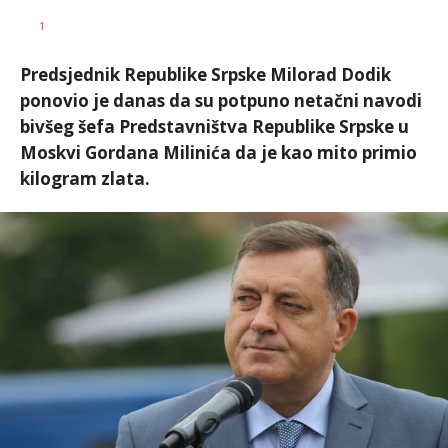
SRNA
AUTOR
1
1
Predsjednik Republike Srpske Milorad Dodik
ponovio je danas da su potpuno netačni navodi
bivšeg šefa Predstavništva Republike Srpske u
Moskvi Gordana Milinića da je kao mito primio
kilogram zlata.