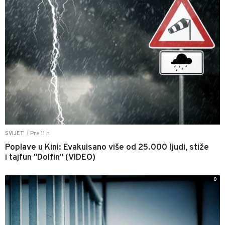
Pre 11 h
SVIJET
|
Poplave u Kini: Evakuisano više od 25.000 ljudi, stiže
i tajfun "Dolfin" (VIDEO)
0