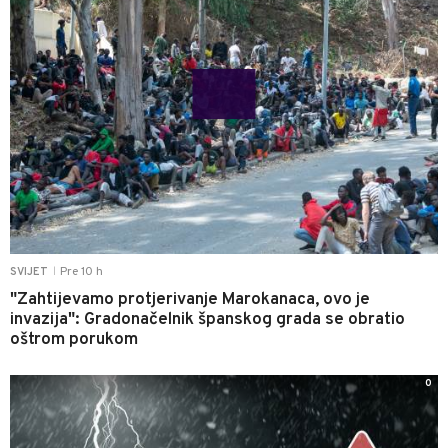
Pre 10 h
SVIJET
|
"Zahtijevamo protjerivanje Marokanaca, ovo je
invazija": Gradonačelnik španskog grada se obratio
oštrom porukom
0