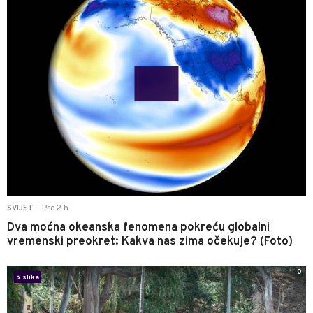
Pre 2 h
SVIJET
|
Dva moćna okeanska fenomena pokreću globalni
vremenski preokret: Kakva nas zima očekuje? (Foto)
0
5 slika