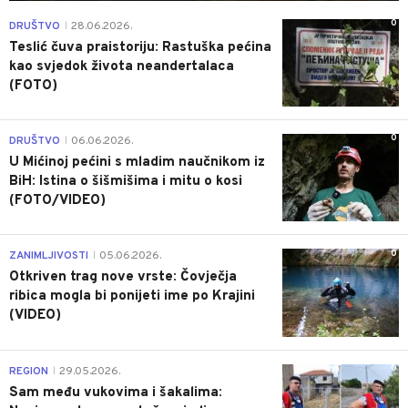
0
DRUŠTVO
28.06.2026.
|
Teslić čuva praistoriju: Rastuška pećina
kao svjedok života neandertalaca
(FOTO)
0
DRUŠTVO
06.06.2026.
|
U Mićinoj pećini s mladim naučnikom iz
BiH: Istina o šišmišima i mitu o kosi
(FOTO/VIDEO)
0
ZANIMLJIVOSTI
05.06.2026.
|
Otkriven trag nove vrste: Čovječja
ribica mogla bi ponijeti ime po Krajini
(VIDEO)
0
REGION
29.05.2026.
|
Sam među vukovima i šakalima: