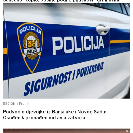
Sunčano i toplo, poslije podne pljuskovi i grmljavina
0
Pre 1 h
REGION
|
Podvodio djevojke iz Banjaluke i Novog Sada:
Osuđenik pronađen mrtav u zatvoru
0