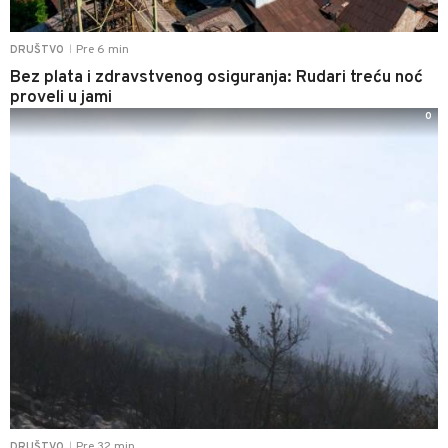
Pre 6 min
DRUŠTVO
|
Bez plata i zdravstvenog osiguranja: Rudari treću noć
proveli u jami
0
Pre 32 min
DRUŠTVO
|