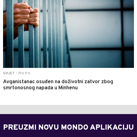
Pre 11 h
SVIJET
|
Avganistanac osuđen na doživotni zatvor zbog
smrtonosnog napada u Minhenu
PREUZMI NOVU MONDO APLIKACIJU