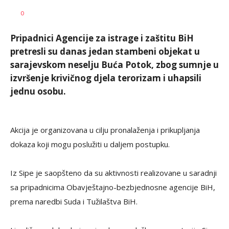
SRNA
AUTOR
0
1
Pripadnici Agencije za istrage i zaštitu BiH
pretresli su danas jedan stambeni objekat u
sarajevskom neselju Buća Potok, zbog sumnje u
izvršenje krivičnog djela terorizam i uhapsili
jednu osobu.
Akcija je organizovana u cilju pronalaženja i prikupljanja
dokaza koji mogu poslužiti u daljem postupku.
Iz Sipe je saopšteno da su aktivnosti realizovane u saradnji
sa pripadnicima Obavještajno-bezbjednosne agencije BiH,
prema naredbi Suda i Tužilaštva BiH.