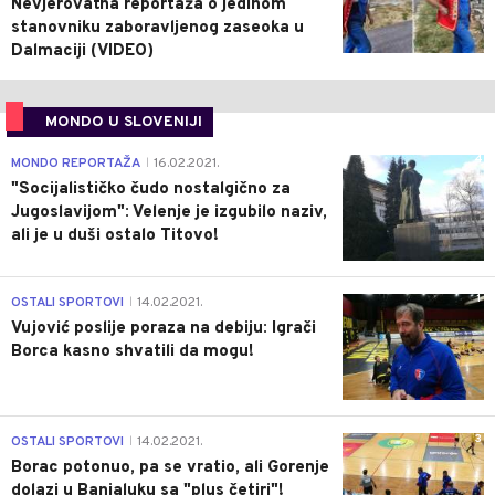
Nevjerovatna reportaža o jedinom
stanovniku zaboravljenog zaseoka u
Dalmaciji (VIDEO)
MONDO U SLOVENIJI
4
MONDO REPORTAŽA
16.02.2021.
|
"Socijalističko čudo nostalgično za
Jugoslavijom": Velenje je izgubilo naziv,
ali je u duši ostalo Titovo!
1
OSTALI SPORTOVI
14.02.2021.
|
Vujović poslije poraza na debiju: Igrači
Borca kasno shvatili da mogu!
3
OSTALI SPORTOVI
14.02.2021.
|
Borac potonuo, pa se vratio, ali Gorenje
dolazi u Banjaluku sa "plus četiri"!