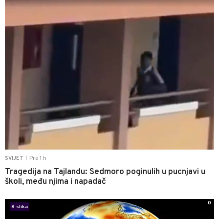
Pre 1 h
SVIJET
|
Tragedija na Tajlandu: Sedmoro poginulih u pucnjavi u
školi, među njima i napadač
0
6 slika