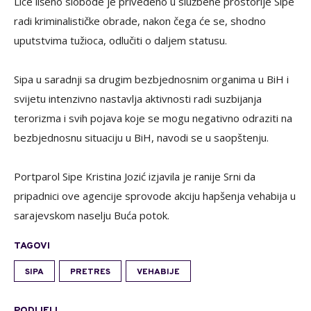
Lice lišeno slobode je privedeno u službene prostorije Sipe
radi kriminalističke obrade, nakon čega će se, shodno
uputstvima tužioca, odlučiti o daljem statusu.
Sipa u saradnji sa drugim bezbjednosnim organima u BiH i
svijetu intenzivno nastavlja aktivnosti radi suzbijanja
terorizma i svih pojava koje se mogu negativno odraziti na
bezbjednosnu situaciju u BiH, navodi se u saopštenju.
Portparol Sipe Kristina Jozić izjavila je ranije Srni da
pripadnici ove agencije sprovode akciju hapšenja vehabija u
sarajevskom naselju Buća potok.
TAGOVI
SIPA
PRETRES
VEHABIJE
PODIJELI