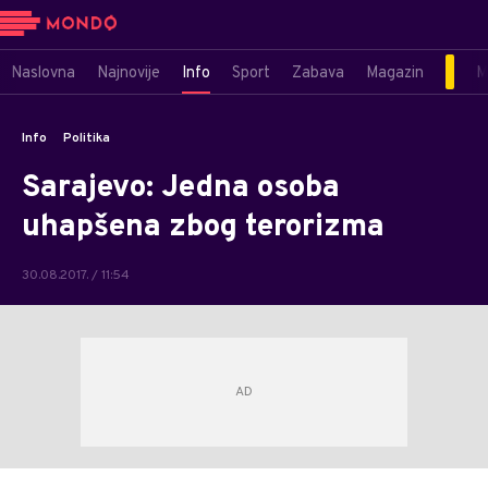
Naslovna
Najnovije
Info
Sport
Zabava
Magazin
M
Info
Politika
Sarajevo: Jedna osoba
uhapšena zbog terorizma
30.08.2017. / 11:54