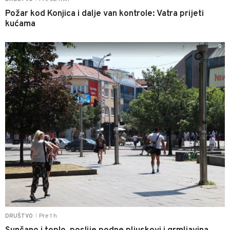
Požar kod Konjica i dalje van kontrole: Vatra prijeti
kućama
0
Pre 1 h
DRUŠTVO
|