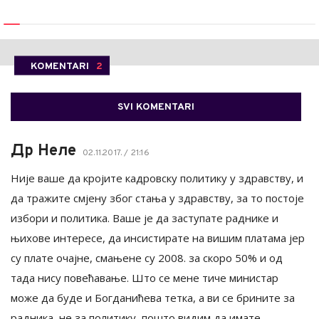
KOMENTARI
2
SVI KOMENTARI
Др Неле
02.11.2017. / 21:16
Није ваше да кројите кадровску политику у здравству, и
да тражите смјену због стања у здравству, за то постоје
избори и политика. Ваше је да заступате раднике и
њихове интересе, да инсистирате на вишим платама јер
су плате очајне, смањене су 2008. за скоро 50% и од
тада нису повећавање. Што се мене тиче министар
може да буде и Богданићева тетка, а ви се брините за
радника, не за политику, пошто видим да имате