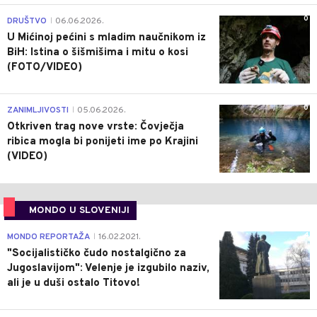
0
DRUŠTVO
06.06.2026.
|
U Mićinoj pećini s mladim naučnikom iz
BiH: Istina o šišmišima i mitu o kosi
(FOTO/VIDEO)
0
ZANIMLJIVOSTI
05.06.2026.
|
Otkriven trag nove vrste: Čovječja
ribica mogla bi ponijeti ime po Krajini
(VIDEO)
MONDO U SLOVENIJI
4
MONDO REPORTAŽA
16.02.2021.
|
"Socijalističko čudo nostalgično za
Jugoslavijom": Velenje je izgubilo naziv,
ali je u duši ostalo Titovo!