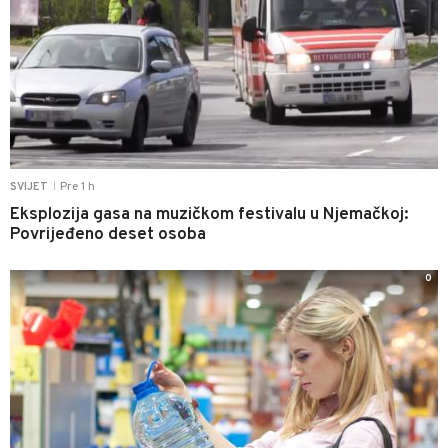
Pre 1 h
SVIJET
|
Eksplozija gasa na muzičkom festivalu u Njemačkoj:
Povrijeđeno deset osoba
0