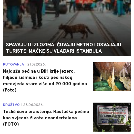
SPAVAJU U IZLOZIMA, ČUVAJU METRO I OSVAJAJU
TURISTE: MAČKE SU VLADARI ISTANBULA
0
PUTOVANJA
21.07.2026.
|
Najduža pećina u BiH krije jezero,
hiljade šišmiša i kosti pećinskog
medvjeda stare više od 20.000 godina
(Foto)
0
DRUŠTVO
28.06.2026.
|
Teslić čuva praistoriju: Rastuška pećina
kao svjedok života neandertalaca
(FOTO)