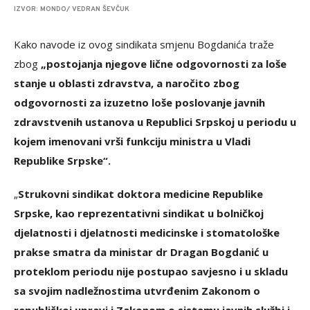
IZVOR: MONDO/ VEDRAN ŠEVČUK
Kako navode iz ovog sindikata smjenu Bogdanića traže
zbog
„postojanja njegove lične odgovornosti za loše
stanje u oblasti zdravstva, a naročito zbog
odgovornosti za izuzetno loše poslovanje javnih
zdravstvenih ustanova u Republici Srpskoj u periodu u
kojem imenovani vrši funkciju ministra u Vladi
Republike Srpske“.
„
Strukovni sindikat doktora medicine Republike
Srpske, kao reprezentativni sindikat u bolničkoj
djelatnosti i djelatnosti medicinske i stomatološke
prakse smatra da ministar dr Dragan Bogdanić u
proteklom periodu nije postupao savjesno i u skladu
sa svojim nadležnostima utvrđenim Zakonom o
republičkoj upravi i Zakonom o sistemu javnih službi i