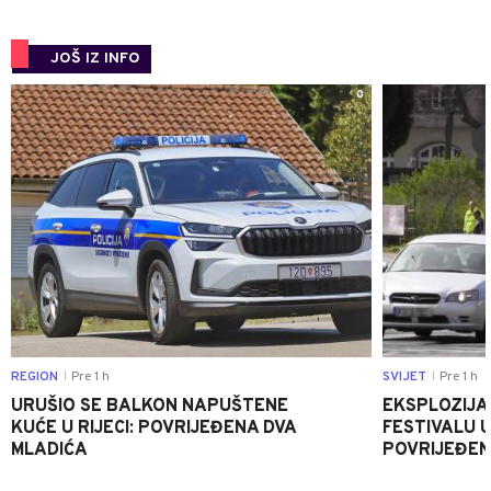
JOŠ IZ INFO
0
REGION
Pre 1 h
SVIJET
Pre 1 h
|
|
URUŠIO SE BALKON NAPUŠTENE
EKSPLOZIJA
KUĆE U RIJECI: POVRIJEĐENA DVA
FESTIVALU 
MLADIĆA
POVRIJEĐEN