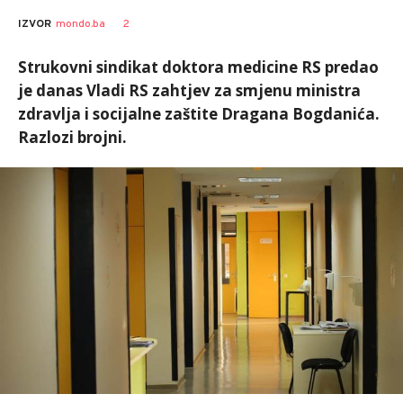
Dragana
AUTOR
2
IZVOR
mondo.ba
Božić
Strukovni sindikat doktora medicine RS predao
je danas Vladi RS zahtjev za smjenu ministra
zdravlja i socijalne zaštite Dragana Bogdanića.
Razlozi brojni.