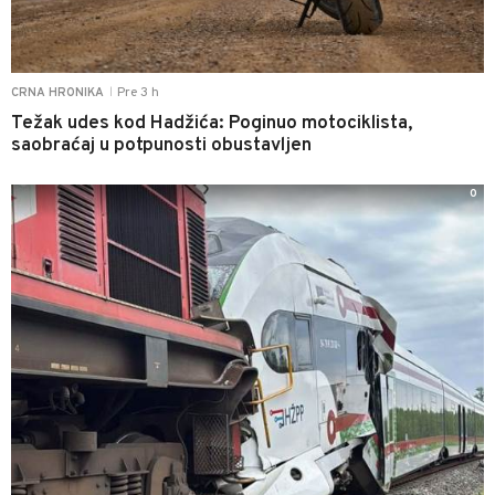
Pre 3 h
CRNA HRONIKA
|
Težak udes kod Hadžića: Poginuo motociklista,
saobraćaj u potpunosti obustavljen
0