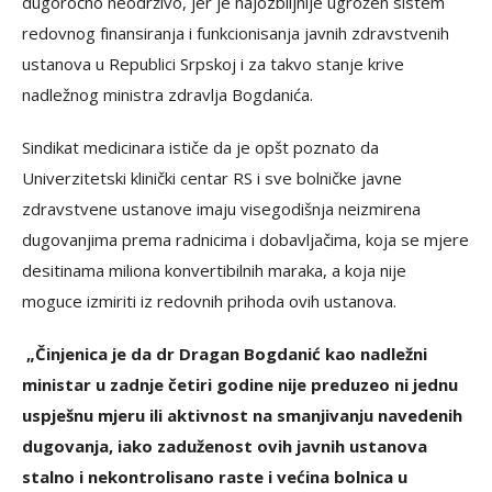
dugoročno neodrživo, jer je najozbiljnije ugrožen sistem
redovnog finansiranja i funkcionisanja javnih zdravstvenih
ustanova u Republici Srpskoj i za takvo stanje krive
nadležnog ministra zdravlja Bogdanića.
Sindikat medicinara ističe da je opšt poznato da
Univerzitetski klinički centar RS i sve bolničke javne
zdravstvene ustanove imaju visegodišnja neizmirena
dugovanjima prema radnicima i dobavljačima, koja se mjere
desitinama miliona konvertibilnih maraka, a koja nije
moguce izmiriti iz redovnih prihoda ovih ustanova.
„Činjenica je da dr Dragan Bogdanić kao nadležni
ministar u zadnje četiri godine nije preduzeo ni jednu
uspješnu mjeru ili aktivnost na smanjivanju navedenih
dugovanja, iako zaduženost ovih javnih ustanova
stalno i nekontrolisano raste i većina bolnica u