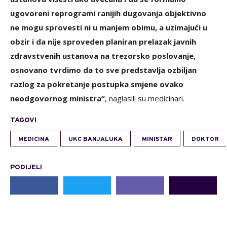
ugovoreni reprogrami ranijih dugovanja objektivno
ne mogu sprovesti ni u manjem obimu, a uzimajući u
obzir i da nije sproveden planiran prelazak javnih
zdravstvenih ustanova na trezorsko poslovanje,
osnovano tvrdimo da to sve predstavlja ozbiljan
razlog za pokretanje postupka smjene ovako
neodgovornog ministra“
, naglasili su medicinari.
TAGOVI
MEDICINA
UKC BANJALUKA
MINISTAR
DOKTOR
PODIJELI