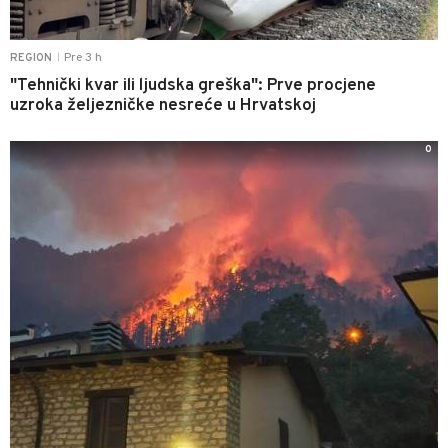
Pre 3 h
REGION
|
"Tehnički kvar ili ljudska greška": Prve procjene
uzroka željezničke nesreće u Hrvatskoj
0