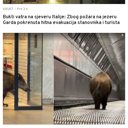
Pre 3 h
SVIJET
|
Bukti vatra na sjeveru Italije: Zbog požara na jezeru
Garda pokrenuta hitna evakuacija stanovnika i turista
0