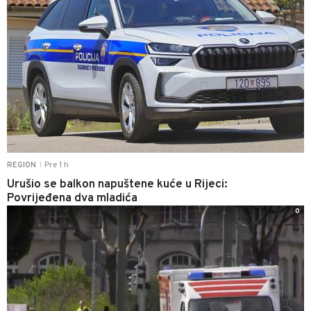
Pre 1 h
REGION
|
Urušio se balkon napuštene kuće u Rijeci:
Povrijeđena dva mladića
0