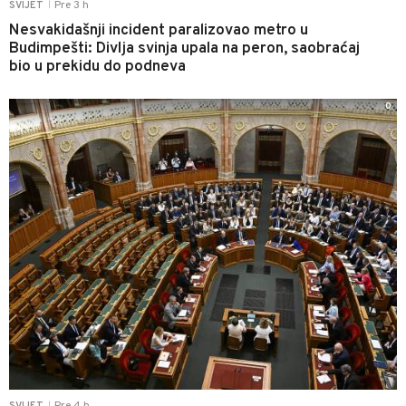
Pre 3 h
SVIJET
|
Nesvakidašnji incident paralizovao metro u
Budimpešti: Divlja svinja upala na peron, saobraćaj
bio u prekidu do podneva
0
|