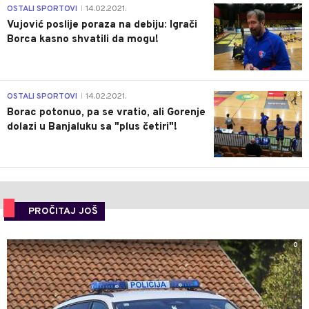
1
OSTALI SPORTOVI
14.02.2021.
|
Vujović poslije poraza na debiju: Igrači
Borca kasno shvatili da mogu!
3
OSTALI SPORTOVI
14.02.2021.
|
Borac potonuo, pa se vratio, ali Gorenje
dolazi u Banjaluku sa "plus četiri"!
PROČITAJ JOŠ
0