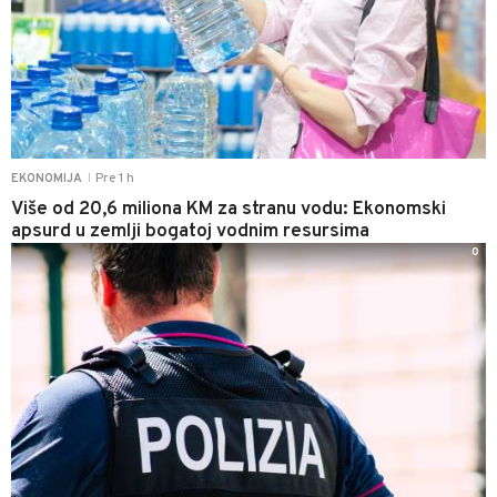
Pre 1 h
EKONOMIJA
|
Više od 20,6 miliona KM za stranu vodu: Ekonomski
apsurd u zemlji bogatoj vodnim resursima
0