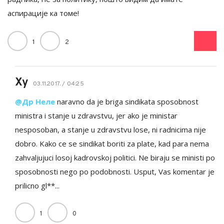
аспирације ка томе!
1
2
Xy
03.11.2017. / 04:25
@Др Неле
naravno da je briga sindikata sposobnost
ministra i stanje u zdravstvu, jer ako je ministar
nesposoban, a stanje u zdravstvu lose, ni radnicima nije
dobro. Kako ce se sindikat boriti za plate, kad para nema
zahvaljujuci losoj kadrovskoj politici. Ne biraju se ministi po
sposobnosti nego po podobnosti. Usput, Vas komentar je
prilicno gl**...
1
0