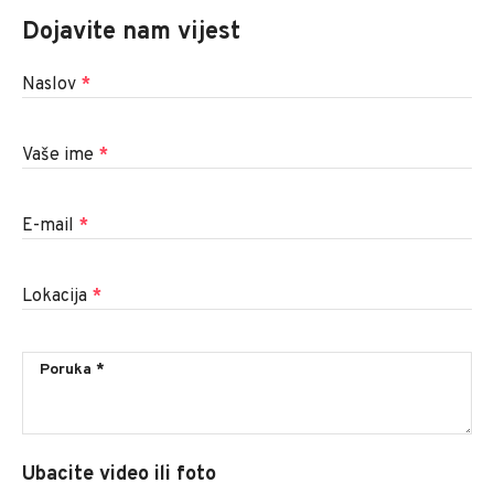
Dojavite nam vijest
Naslov
*
Vaše ime
*
E-mail
*
Lokacija
*
Ubacite video ili foto