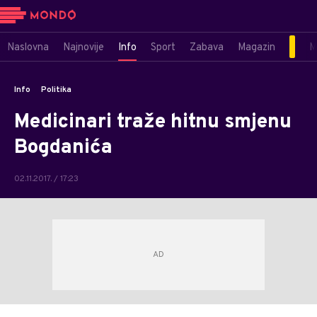
Naslovna
Najnovije
Info
Sport
Zabava
Magazin
M
Info
Politika
Medicinari traže hitnu smjenu
Bogdanića
02.11.2017. / 17:23