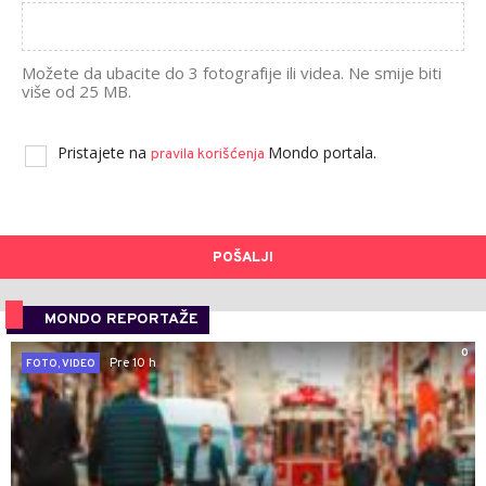
Možete da ubacite do 3 fotografije ili videa. Ne smije biti
više od 25 MB.
Pristajete na
Mondo portala.
pravila korišćenja
POŠALJI
MONDO REPORTAŽE
0
Pre 10 h
FOTO, VIDEO