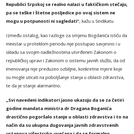
Republici Srpskoj se realno nalazi u faktičkom stečaju,
pa se teške i štetne posljedice po ovaj sistem ne
mogu u potpunosti ni sagledati“
, kažu u Sindikatu.
Između ostalog, kao razloge za smjenu Bogdanića ističu da
ministar u proteklom periodu nije postupao savjesno i u
skladu sa svojim nadležnostima utvrđenim Zakonom o
republičkoj upravi i Zakonom o sistemu javnih službi, da od
imenovanja nije preduzeo ozbiljne, konkretne mjere koje
su mogle uticati na poboljšanje stanja u oblasti zdravstva,
te da je stanje alarmantno.
„Svi navedeni indikatori jasno ukazuju da se za četiri
godine mandata ministra dr Dragana Boganića
drastično pogoršalo stanje u oblasti zdravstva i to na
način da su ukupna dugovanja javnih zdravstvenih
ustanova višestruko uvećana i da se formalno