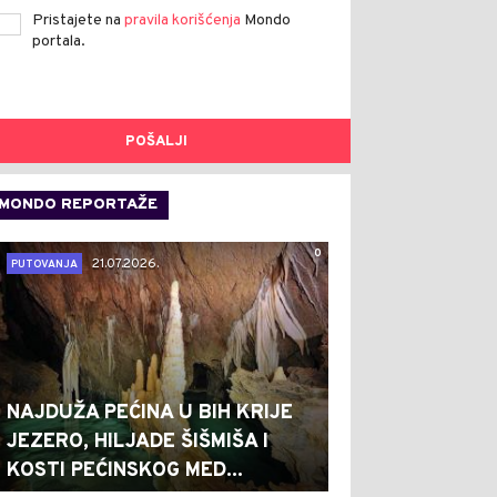
Pristajete na
pravila korišćenja
Mondo
portala.
POŠALJI
MONDO REPORTAŽE
0
21.07.2026.
PUTOVANJA
NAJDUŽA PEĆINA U BIH KRIJE
JEZERO, HILJADE ŠIŠMIŠA I
KOSTI PEĆINSKOG MED...