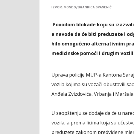
IZVOR: MONDO/BRANKICA SPASENIĆ
Povodom blokade koju su izazvali 
a navode da će biti preduzete i o
bilo omogućeno alternativnim prav
medicinske pomoći i drugim vozil
Uprava policije MUP-a Kantona Saraje
vozila kojima su vozači obustavili sa
Anđela Zvizdovića, Vrbanja i Maršala 
U saopštenju se dodaje da će u nared
vozila, a prema licima koja su učestv
preduzete zakonom predviđene mjer