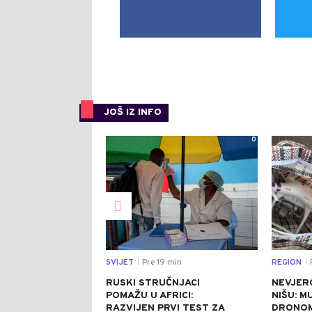
JOŠ IZ INFO
0
SVIJET
Pre 19 min
REGION
|
|
RUSKI STRUČNJACI
NEVJER
POMAŽU U AFRICI:
NIŠU: M
RAZVIJEN PRVI TEST ZA
DRONOM