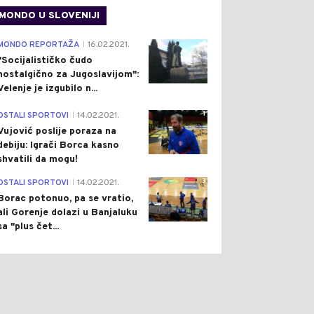
MONDO U SLOVENIJI
4
MONDO REPORTAŽA
16.02.2021.
|
"Socijalističko čudo
nostalgično za Jugoslavijom":
Velenje je izgubilo n...
1
OSTALI SPORTOVI
14.02.2021.
|
Vujović poslije poraza na
0
0
debiju: Igrači Borca kasno
shvatili da mogu!
3
OSTALI SPORTOVI
14.02.2021.
|
Borac potonuo, pa se vratio,
ali Gorenje dolazi u Banjaluku
sa "plus čet...
ON
Pre 1 h
DRUŠTVO
Pre 2 h
|
|
IĆ PRIREDIO SVEČANU
VJETAR PONOVO
ERU ZA ZELENSKOG:
RAZBUKTAO VATRU PA JE
NATE TEME
VATROGASCI SAVLADALI: