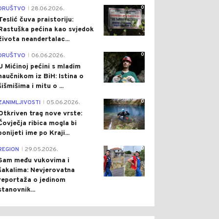
0
DRUŠTVO
28.06.2026.
|
Teslić čuva praistoriju:
Rastuška pećina kao svjedok
života neandertalac...
0
DRUŠTVO
06.06.2026.
|
U Mićinoj pećini s mladim
naučnikom iz BiH: Istina o
šišmišima i mitu o ...
0
ZANIMLJIVOSTI
05.06.2026.
|
Otkriven trag nove vrste:
Čovječja ribica mogla bi
ponijeti ime po Kraji...
0
REGION
29.05.2026.
|
Sam među vukovima i
šakalima: Nevjerovatna
reportaža o jedinom
stanovnik...