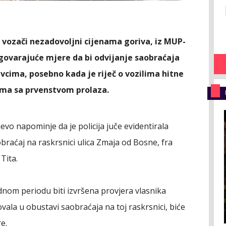
vozači nezadovoljni cijenama goriva, iz MUP-
dgovarajuće mjere da bi odvijanje saobraćaja
cima, posebno kada je riječ o vozilima hitne
ima sa prvenstvom prolaza.
vo napominje da je policija juče evidentirala
obraćaj na raskrsnici ulica Zmaja od Bosne, fra
Tita.
nom periodu biti izvršena provjera vlasnika
ovala u obustavi saobraćaja na toj raskrsnici, biće
e.