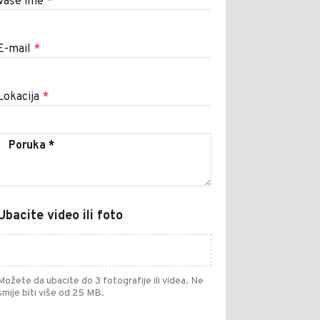
Vaše ime
*
E-mail
*
Lokacija
*
Ubacite video ili foto
Možete da ubacite do 3 fotografije ili videa. Ne
smije biti više od 25 MB.