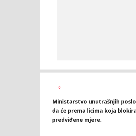
SRNA
AUTOR
0
1
Ministarstvo unutrašnjih posl
da će prema licima koja blokir
predviđene mjere.