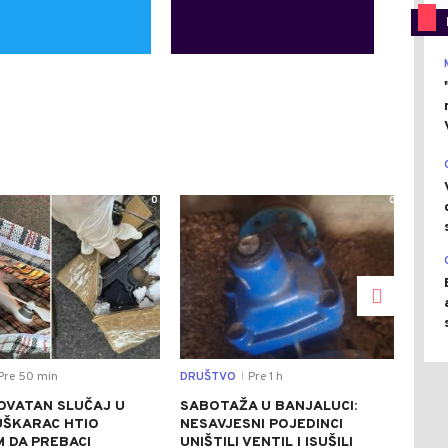
0
0
Pre 50 min
DRUŠTVO
Pre 1 h
REGI
|
OVATAN SLUČAJ U
SABOTAŽA U BANJALUCI:
VUČ
UŠKARAC HTIO
NESAVJESNI POJEDINCI
VEČ
 DA PREBACI
UNIŠTILI VENTIL I ISUŠILI
POZ