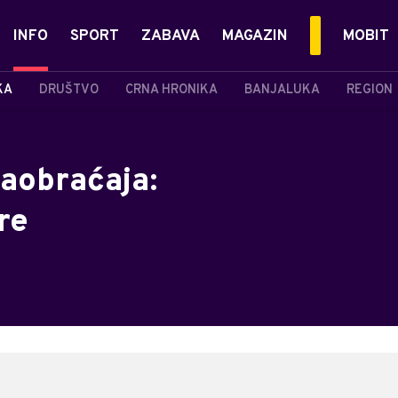
INFO
SPORT
ZABAVA
MAGAZIN
MOBIT
KA
DRUŠTVO
CRNA HRONIKA
BANJALUKA
REGION
saobraćaja:
re