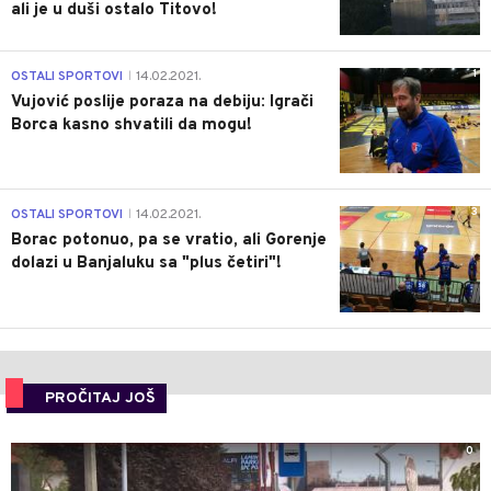
ali je u duši ostalo Titovo!
1
OSTALI SPORTOVI
14.02.2021.
|
Vujović poslije poraza na debiju: Igrači
Borca kasno shvatili da mogu!
3
OSTALI SPORTOVI
14.02.2021.
|
Borac potonuo, pa se vratio, ali Gorenje
dolazi u Banjaluku sa "plus četiri"!
PROČITAJ JOŠ
0