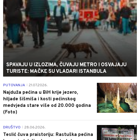
SPAVAJU U IZLOZIMA, ČUVAJU METRO I OSVAJAJU
TURISTE: MAČKE SU VLADARI ISTANBULA
0
PUTOVANJA
21.07.2026.
|
Najduža pećina u BiH krije jezero,
hiljade šišmiša i kosti pećinskog
medvjeda stare više od 20.000 godina
(Foto)
0
DRUŠTVO
28.06.2026.
|
Teslić čuva praistoriju: Rastuška pećina