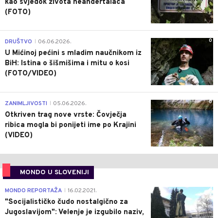
kao svjedok života neandertalaca
(FOTO)
0
DRUŠTVO
06.06.2026.
|
U Mićinoj pećini s mladim naučnikom iz
BiH: Istina o šišmišima i mitu o kosi
(FOTO/VIDEO)
0
ZANIMLJIVOSTI
05.06.2026.
|
Otkriven trag nove vrste: Čovječja
ribica mogla bi ponijeti ime po Krajini
(VIDEO)
MONDO U SLOVENIJI
4
MONDO REPORTAŽA
16.02.2021.
|
"Socijalističko čudo nostalgično za
Jugoslavijom": Velenje je izgubilo naziv,