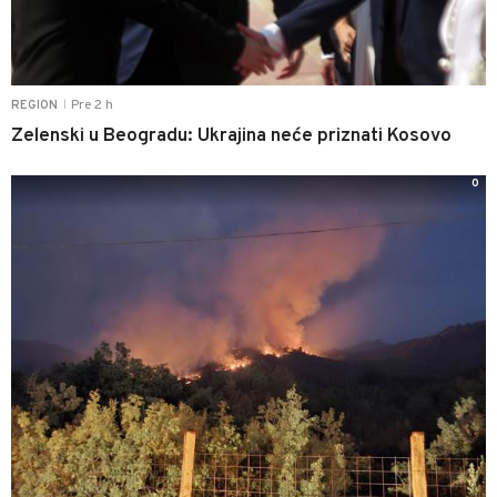
Pre 2 h
REGION
|
Zelenski u Beogradu: Ukrajina neće priznati Kosovo
0