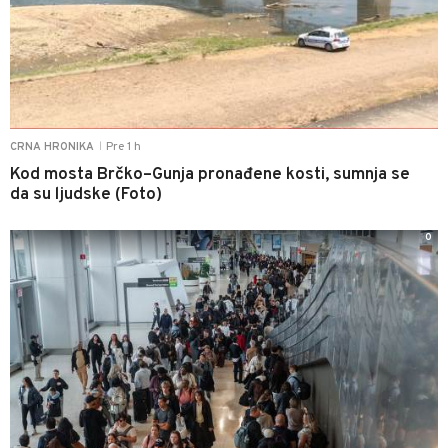
Pre 1 h
CRNA HRONIKA
|
Kod mosta Brčko–Gunja pronađene kosti, sumnja se
da su ljudske (Foto)
0