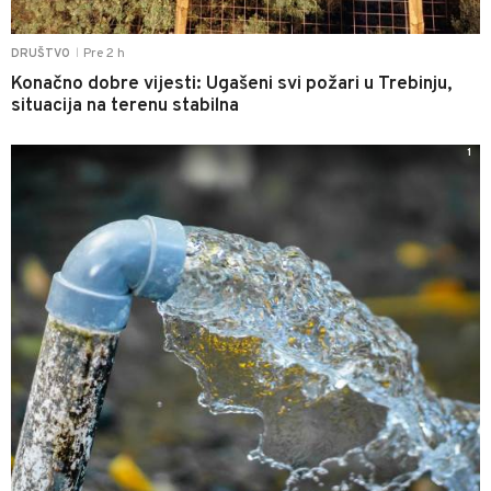
Pre 2 h
DRUŠTVO
|
Konačno dobre vijesti: Ugašeni svi požari u Trebinju,
situacija na terenu stabilna
1