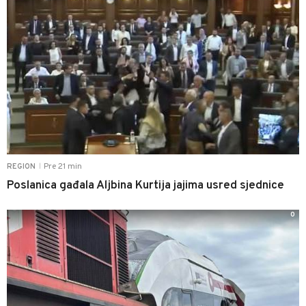
Pre 21 min
REGION
|
Poslanica gađala Aljbina Kurtija jajima usred sjednice
0