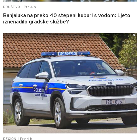
Pre 4 h
DRUŠTVO
|
Banjaluka na preko 40 stepeni kuburi s vodom: Ljeto
iznenadilo gradske službe?
0
Pre 4 h
REGION
|