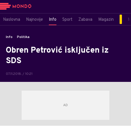
Naslovna
Najnovije
Info
Sport
Zabava
Magazin
M
Info
Politika
Obren Petrović isključen iz
SDS
07.11.2018. / 10:21