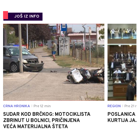
JOŠ IZ INFO
0
CRNA HRONIKA
Pre 12 min
REGION
Pre 21 m
|
|
SUDAR KOD BRČKOG: MOTOCIKLISTA
POSLANICA 
ZBRINUT U BOLNICI, PRIČINJENA
KURTIJA JAJ
VEĆA MATERIJALNA ŠTETA