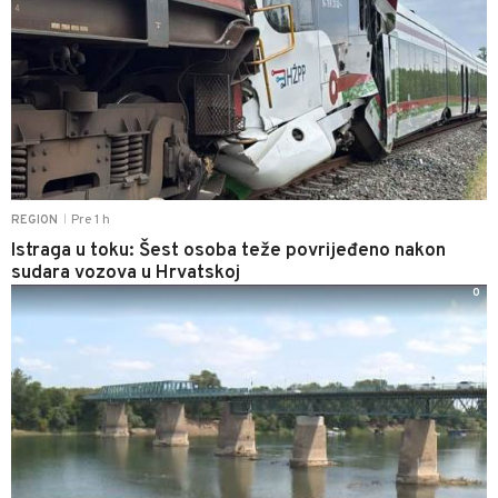
Pre 1 h
REGION
|
Istraga u toku: Šest osoba teže povrijeđeno nakon
sudara vozova u Hrvatskoj
0