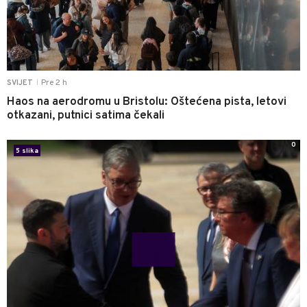
Pre 2 h
SVIJET
|
Haos na aerodromu u Bristolu: Oštećena pista, letovi
otkazani, putnici satima čekali
0
5 slika