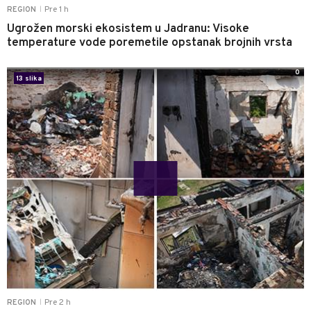
Pre 1 h
REGION
|
Ugrožen morski ekosistem u Jadranu: Visoke
temperature vode poremetile opstanak brojnih vrsta
0
13 slika
Pre 2 h
REGION
|