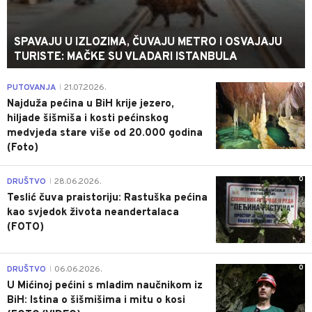
SPAVAJU U IZLOZIMA, ČUVAJU METRO I OSVAJAJU
TURISTE: MAČKE SU VLADARI ISTANBULA
0
PUTOVANJA
21.07.2026.
|
Najduža pećina u BiH krije jezero,
hiljade šišmiša i kosti pećinskog
medvjeda stare više od 20.000 godina
(Foto)
0
DRUŠTVO
28.06.2026.
|
Teslić čuva praistoriju: Rastuška pećina
kao svjedok života neandertalaca
(FOTO)
0
DRUŠTVO
06.06.2026.
|
U Mićinoj pećini s mladim naučnikom iz
BiH: Istina o šišmišima i mitu o kosi