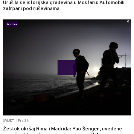
Urušila se istorijska građevina u Mostaru: Automobili
zatrpani pod ruševinama
0
6 slika
Pre 3 h
SVIJET
|
Žestok okršaj Rima i Madrida: Pao Šengen, uvedene