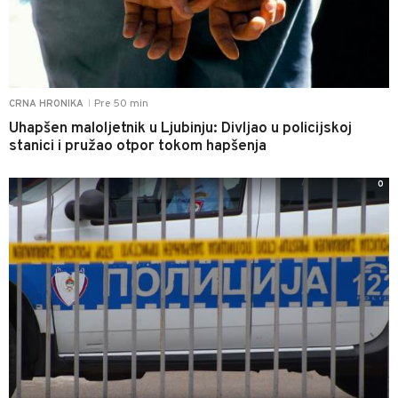
Pre 50 min
CRNA HRONIKA
|
Uhapšen maloljetnik u Ljubinju: Divljao u policijskoj
stanici i pružao otpor tokom hapšenja
0