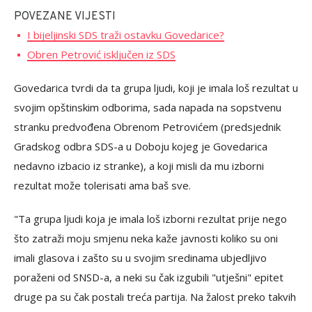
POVEZANE VIJESTI
I bijeljinski SDS traži ostavku Govedarice?
Obren Petrović isključen iz SDS
Govedarica tvrdi da ta grupa ljudi, koji je imala loš rezultat u
svojim opštinskim odborima, sada napada na sopstvenu
stranku predvođena Obrenom Petrovićem (predsjednik
Gradskog odbra SDS-a u Doboju kojeg je Govedarica
nedavno izbacio iz stranke), a koji misli da mu izborni
rezultat može tolerisati ama baš sve.
"Ta grupa ljudi koja je imala loš izborni rezultat prije nego
što zatraži moju smjenu neka kaže javnosti koliko su oni
imali glasova i zašto su u svojim sredinama ubjedljivo
poraženi od SNSD-a, a neki su čak izgubili "utješni" epitet
druge pa su čak postali treća partija. Na žalost preko takvih