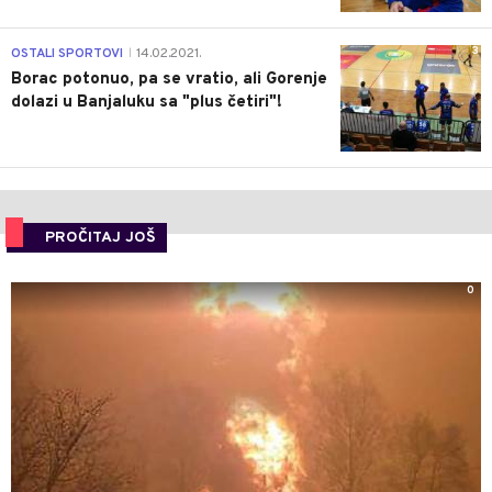
3
OSTALI SPORTOVI
14.02.2021.
|
Borac potonuo, pa se vratio, ali Gorenje
dolazi u Banjaluku sa "plus četiri"!
PROČITAJ JOŠ
0