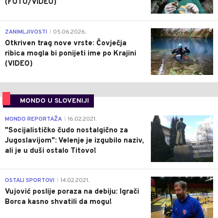
(FOTO/VIDEO)
0
ZANIMLJIVOSTI
05.06.2026.
|
Otkriven trag nove vrste: Čovječja
ribica mogla bi ponijeti ime po Krajini
(VIDEO)
MONDO U SLOVENIJI
4
MONDO REPORTAŽA
16.02.2021.
|
"Socijalističko čudo nostalgično za
Jugoslavijom": Velenje je izgubilo naziv,
ali je u duši ostalo Titovo!
1
OSTALI SPORTOVI
14.02.2021.
|
Vujović poslije poraza na debiju: Igrači
Borca kasno shvatili da mogu!