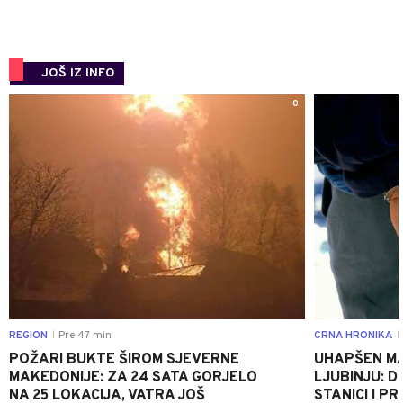
JOŠ IZ INFO
0
REGION
Pre 47 min
CRNA HRONIKA
|
|
POŽARI BUKTE ŠIROM SJEVERNE
UHAPŠEN MA
MAKEDONIJE: ZA 24 SATA GORJELO
LJUBINJU: D
NA 25 LOKACIJA, VATRA JOŠ
STANICI I 