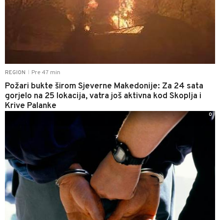
Pre 47 min
REGION
|
Požari bukte širom Sjeverne Makedonije: Za 24 sata
gorjelo na 25 lokacija, vatra još aktivna kod Skoplja i
Krive Palanke
0