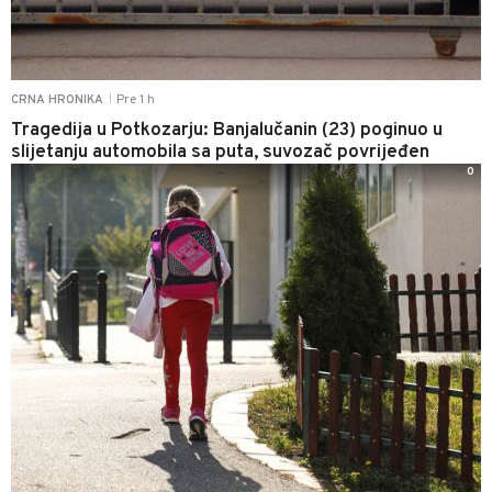
Pre 1 h
CRNA HRONIKA
|
Tragedija u Potkozarju: Banjalučanin (23) poginuo u
slijetanju automobila sa puta, suvozač povrijeđen
0