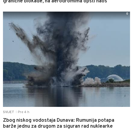
granične blokade, na aerodromima opšti haos
0
Pre 4 h
SVIJET
|
Zbog niskog vodostaja Dunava: Rumunija potapa
barže jednu za drugom za siguran rad nuklearke