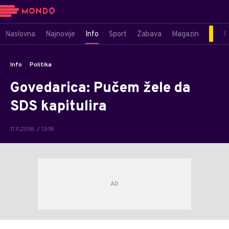
Naslovna
Najnovije
Info
Sport
Zabava
Magazin
M
Info
Politika
Govedarica: Pučem žele da
SDS kapitulira
11.11.2018. / 13:18