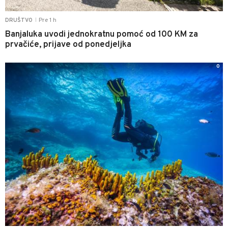
Pre 1 h
DRUŠTVO
|
Banjaluka uvodi jednokratnu pomoć od 100 KM za
prvačiće, prijave od ponedjeljka
0