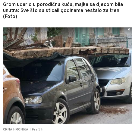
Grom udario u porodičnu kuću, majka sa djecom bila
unutra: Sve što su sticali godinama nestalo za tren
(Foto)
0
Pre 3 h
CRNA HRONIKA
|