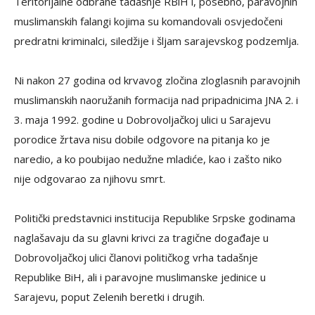
Teritorijalne odbrane tadašnje RBiH i, posebno, paravojnih
muslimanskih falangi kojima su komandovali osvjedočeni
predratni kriminalci, siledžije i šljam sarajevskog podzemlja.
Ni nakon 27 godina od krvavog zločina zloglasnih paravojnih
muslimanskih naoružanih formacija nad pripadnicima JNA 2. i
3. maja 1992. godine u Dobrovoljačkoj ulici u Sarajevu
porodice žrtava nisu dobile odgovore na pitanja ko je
naredio, a ko poubijao nedužne mladiće, kao i zašto niko
nije odgovarao za njihovu smrt.
Politički predstavnici institucija Republike Srpske godinama
naglašavaju da su glavni krivci za tragične događaje u
Dobrovoljačkoj ulici članovi političkog vrha tadašnje
Republike BiH, ali i paravojne muslimanske jedinice u
Sarajevu, poput Zelenih beretki i drugih.