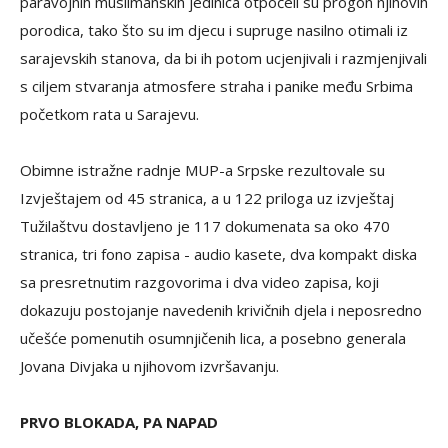
paravojnih muslimanskih jedinica otpočeli su progon njihovih
porodica, tako što su im djecu i supruge nasilno otimali iz
sarajevskih stanova, da bi ih potom ucjenjivali i razmjenjivali
s ciljem stvaranja atmosfere straha i panike među Srbima
početkom rata u Sarajevu.
Obimne istražne radnje MUP-a Srpske rezultovale su
Izvještajem od 45 stranica, a u 122 priloga uz izvještaj
Tužilaštvu dostavljeno je 117 dokumenata sa oko 470
stranica, tri fono zapisa - audio kasete, dva kompakt diska
sa presretnutim razgovorima i dva video zapisa, koji
dokazuju postojanje navedenih krivičnih djela i neposredno
učešće pomenutih osumnjičenih lica, a posebno generala
Jovana Divjaka u njihovom izvršavanju.
PRVO BLOKADA, PA NAPAD