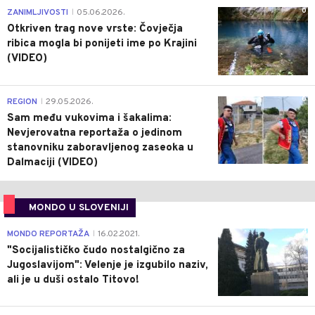
0
ZANIMLJIVOSTI
05.06.2026.
|
Otkriven trag nove vrste: Čovječja
ribica mogla bi ponijeti ime po Krajini
(VIDEO)
0
REGION
29.05.2026.
|
Sam među vukovima i šakalima:
Nevjerovatna reportaža o jedinom
stanovniku zaboravljenog zaseoka u
Dalmaciji (VIDEO)
MONDO U SLOVENIJI
4
MONDO REPORTAŽA
16.02.2021.
|
"Socijalističko čudo nostalgično za
Jugoslavijom": Velenje je izgubilo naziv,
ali je u duši ostalo Titovo!