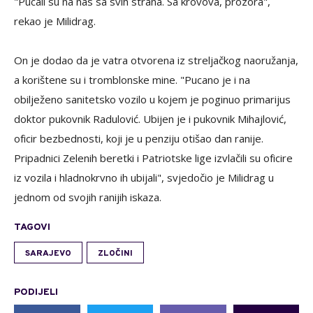
"Pucali su na nas sa svih strana. Sa krovova, prozora",
rekao je Milidrag.
On je dodao da je vatra otvorena iz streljačkog naoružanja,
a korištene su i tromblonske mine. "Pucano je i na
obilježeno sanitetsko vozilo u kojem je poginuo primarijus
doktor pukovnik Radulović. Ubijen je i pukovnik Mihajlović,
oficir bezbednosti, koji je u penziju otišao dan ranije.
Pripadnici Zelenih beretki i Patriotske lige izvlačili su oficire
iz vozila i hladnokrvno ih ubijali", svjedočio je Milidrag u
jednom od svojih ranijih iskaza.
TAGOVI
SARAJEVO
ZLOČINI
PODIJELI