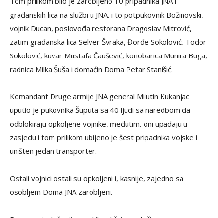
Tom prilikom bilo je zarobljeno 10 pripadnika JNA i
građanskih lica na službi u JNA, i to potpukovnik Božinovski,
vojnik Ducan, poslovođa restorana Dragoslav Mitrović,
zatim građanska lica Selver Švraka, Đorđe Sokolović, Todor
Sokolović, kuvar Mustafa Čaušević, konobarica Munira Buga,
radnica Milka Šuša i domaćin Doma Petar Stanišić.
Komandant Druge armije JNA general Milutin Kukanjac
uputio je pukovnika Šuputa sa 40 ljudi sa naredbom da
odblokiraju opkoljene vojnike, međutim, oni upadaju u
zasjedu i tom prilikom ubijeno je šest pripadnika vojske i
uništen jedan transporter.
Ostali vojnici ostali su opkoljeni i, kasnije, zajedno sa
osobljem Doma JNA zarobljeni.