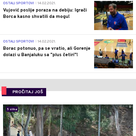
1
OSTALI SPORTOVI
14.02.2021.
|
Vujović poslije poraza na debiju: Igrači
Borca kasno shvatili da mogu!
3
OSTALI SPORTOVI
14.02.2021.
|
Borac potonuo, pa se vratio, ali Gorenje
dolazi u Banjaluku sa "plus četiri"!
PROČITAJ JOŠ
0
5 slika