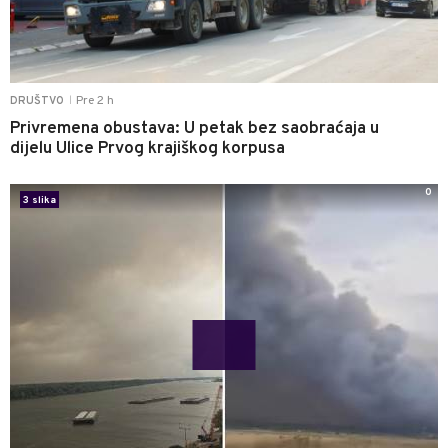
Pre 2 h
DRUŠTVO
|
Privremena obustava: U petak bez saobraćaja u
dijelu Ulice Prvog krajiškog korpusa
0
3 slika