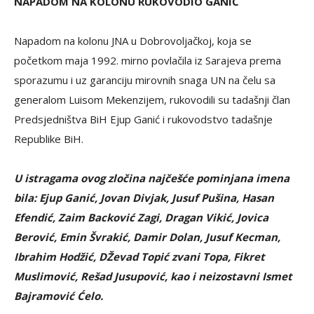
NAPADOM NA KOLONU RUKOVODIO GANIĆ
Napadom na kolonu JNA u Dobrovoljačkoj, koja se
početkom maja 1992. mirno povlačila iz Sarajeva prema
sporazumu i uz garanciju mirovnih snaga UN na čelu sa
generalom Luisom Mekenzijem, rukovodili su tadašnji član
Predsjedništva BiH Ejup Ganić i rukovodstvo tadašnje
Republike BiH.
U istragama ovog zločina najčešće pominjana imena
bila: Ejup Ganić, Jovan Divjak, Jusuf Pušina, Hasan
Efendić, Zaim Backović Zagi, Dragan Vikić, Jovica
Berović, Emin Švrakić, Damir Dolan, Jusuf Kecman,
Ibrahim Hodžić, DŽevad Topić zvani Topa, Fikret
Muslimović, Rešad Jusupović, kao i neizostavni Ismet
Bajramović Ćelo.