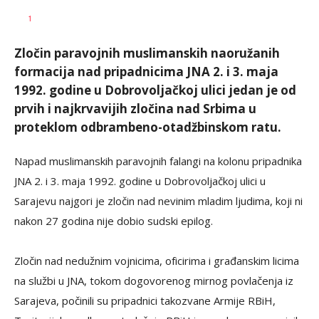
SRNA
AUTOR
1
1
Zločin paravojnih muslimanskih naoružanih
formacija nad pripadnicima JNA 2. i 3. maja
1992. godine u Dobrovoljačkoj ulici jedan je od
prvih i najkrvavijih zločina nad Srbima u
proteklom odbrambeno-otadžbinskom ratu.
Napad muslimanskih paravojnih falangi na kolonu pripadnika
JNA 2. i 3. maja 1992. godine u Dobrovoljačkoj ulici u
Sarajevu najgori je zločin nad nevinim mladim ljudima, koji ni
nakon 27 godina nije dobio sudski epilog.
Zločin nad nedužnim vojnicima, oficirima i građanskim licima
na službi u JNA, tokom dogovorenog mirnog povlačenja iz
Sarajeva, počinili su pripadnici takozvane Armije RBiH,