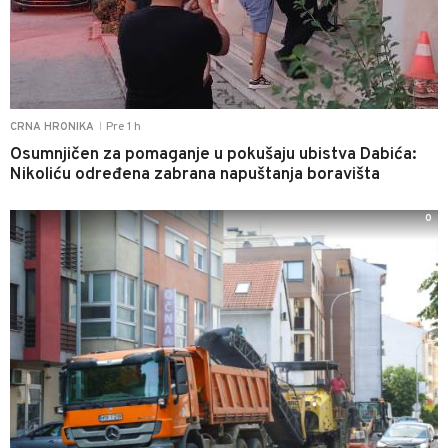
Pre 1 h
CRNA HRONIKA
|
Osumnjičen za pomaganje u pokušaju ubistva Dabića:
Nikoliću određena zabrana napuštanja boravišta
0