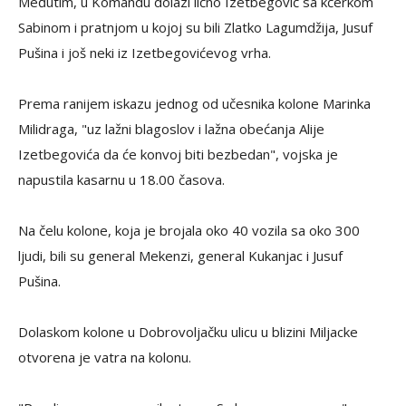
Međutim, u Komandu dolazi lično Izetbegović sa kćerkom
Sabinom i pratnjom u kojoj su bili Zlatko Lagumdžija, Jusuf
Pušina i još neki iz Izetbegovićevog vrha.
Prema ranijem iskazu jednog od učesnika kolone Marinka
Milidraga, "uz lažni blagoslov i lažna obećanja Alije
Izetbegovića da će konvoj biti bezbedan", vojska je
napustila kasarnu u 18.00 časova.
Na čelu kolone, koja je brojala oko 40 vozila sa oko 300
ljudi, bili su general Mekenzi, general Kukanjac i Jusuf
Pušina.
Dolaskom kolone u Dobrovoljačku ulicu u blizini Miljacke
otvorena je vatra na kolonu.