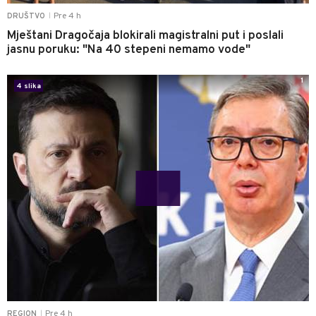
Pre 4 h
DRUŠTVO
|
Mještani Dragočaja blokirali magistralni put i poslali
jasnu poruku: "Na 40 stepeni nemamo vode"
1
4 slika
Pre 4 h
REGION
|