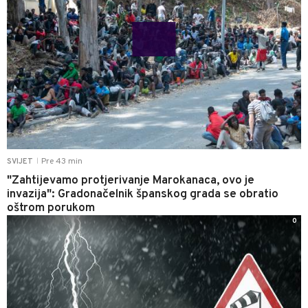
Pre 43 min
SVIJET
|
"Zahtijevamo protjerivanje Marokanaca, ovo je
invazija": Gradonačelnik španskog grada se obratio
oštrom porukom
0