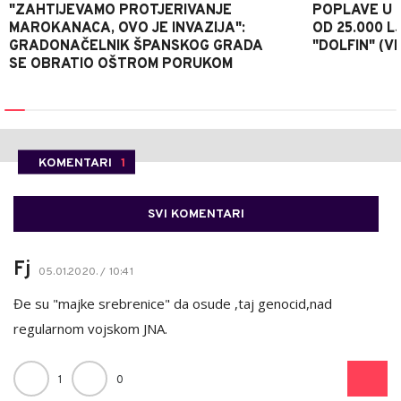
"ZAHTIJEVAMO PROTJERIVANJE
POPLAVE U K
MAROKANACA, OVO JE INVAZIJA":
OD 25.000 LJ
GRADONAČELNIK ŠPANSKOG GRADA
"DOLFIN" (V
SE OBRATIO OŠTROM PORUKOM
KOMENTARI
1
SVI KOMENTARI
Fj
05.01.2020. / 10:41
Đe su "majke srebrenice" da osude ,taj genocid,nad
regularnom vojskom JNA.
1
0