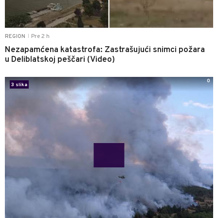
Pre 2 h
REGION
|
Nezapamćena katastrofa: Zastrašujući snimci požara
u Deliblatskoj peščari (Video)
0
3 slika