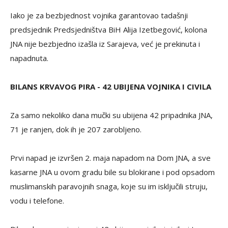
Iako je za bezbjednost vojnika garantovao tadašnji
predsjednik Predsjedništva BiH Alija Izetbegović, kolona
JNA nije bezbjedno izašla iz Sarajeva, već je prekinuta i
napadnuta.
BILANS KRVAVOG PIRA - 42 UBIJENA VOJNIKA I CIVILA
Za samo nekoliko dana mučki su ubijena 42 pripadnika JNA,
71 je ranjen, dok ih je 207 zarobljeno.
Prvi napad je izvršen 2. maja napadom na Dom JNA, a sve
kasarne JNA u ovom gradu bile su blokirane i pod opsadom
muslimanskih paravojnih snaga, koje su im isključili struju,
vodu i telefone.