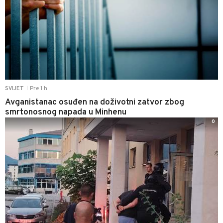
Pre 1 h
SVIJET
|
Avganistanac osuđen na doživotni zatvor zbog
smrtonosnog napada u Minhenu
0