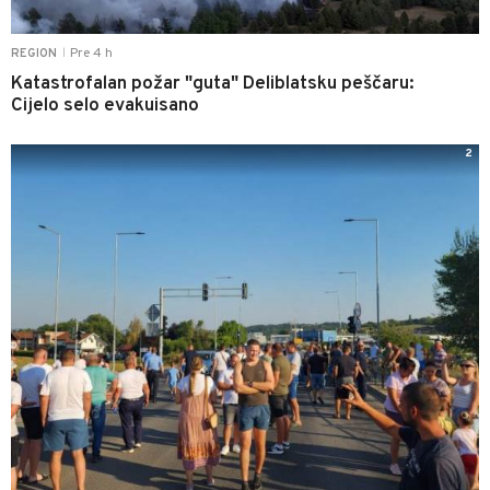
Pre 4 h
REGION
|
Katastrofalan požar "guta" Deliblatsku peščaru:
Cijelo selo evakuisano
2