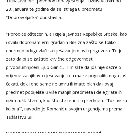
Tužilaštva BiH, povodom obavještenja Tužilaštva BiH od
23. januara te godine da se istraga u predmetu
"Dobrovoljačka" obustavlja.
"Porodice oštećenih, a i cijela javnost Republike Srpske, kao
i svaki dobronamjerni građanin BiH zna zašto se toliko
enormno odugovlači sa rješavanjem ovih prigovora. To je
zato da bi se zaštitio krivične odgovornosti
prvoosumnjičeni Ejup Ganić... Ili mislite da još nije sazrelo
vrijeme za njihovo rješevanje i da majke poginulih mogu još
čekati, dok i one same ne umru ili imate plan da i ovaj
predmet podijelite u više manjih predmeta i delegirate ih
nižim tužilaštvima, kao što ste uradili u predmetu `Tuzlanska
kolona`", navodio je Romanić u svojim urgencijama prema
Tužilaštvu BiH.