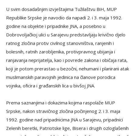
U svim dosadašnjim izvještajima Tužilaštvu BiH, MUP
Republike Srpske je navodio da napadi 2. i 3. maja 1992.
godine na objekte i pripadnike JNA, a posebno u
Dobrovoljačkoj ulici u Sarajevu predstavljaju krivično djelo
ratnog zločina protiv civilnog stanovništva, ranjenih i
bolesnih, ratnih zarobljenika, protivpravnog ubijanja i
ranjavanja neprijatelja, kao i povrede zakona i običaja rata,
koji je potom prerastao u bezočni, nehumani i planirani atak
muslimanskih paravojnih jedinica na članove porodica
vojnika, oficira i građanskih lica u bivšoj JNA.
Prema saznanjima i dokazima kojima raspolaže MUP
Srpske, nakon stravičnog zločina počinjenog 2. i 3. maja
1992. godine nad pripadnicima JNA u Sarajevu, pripadnici
Zelenih beretki, Patriotske lige, Bisera i drugih ozloglašenih