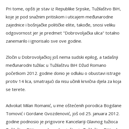
Pri tome, opšti je stav iz Republike Srpske, Tužilaštvo BiH,
koje je pod snažnim pritiskom i uticajem međunarodne
zajednice i bošnjačke političke elite, takođe, snosi veliku
odgovornost jer je predmet "Dobrovoljačka ulica" totalno
zanemarilo i ignorisalo sve ove godine.
Zločin u Dobrovoljačkoj još nema sudski epilog, a tadašnji
međunarodni tužilac u Tužilaštvu BiH Džud Romano
početkom 2012. godine donio je odluku o obustavi istrage
protiv 14 lica, smatrajući da nisu učinili krivična djela za koja
se terete.
Advokat Milan Romanić, u ime oštećenih porodica Bogdane
Tomović i Gordane Gvozdenović, još od 25. januara 2012.
godine podnosio je prigovore Kancelariji Glavnog tužioca