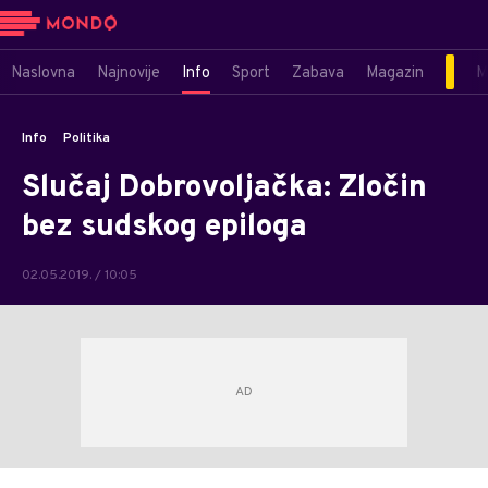
Naslovna
Najnovije
Info
Sport
Zabava
Magazin
M
Info
Politika
Slučaj Dobrovoljačka: Zločin
bez sudskog epiloga
02.05.2019. / 10:05