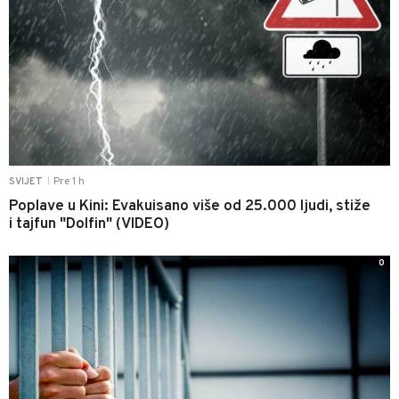
Pre 1 h
SVIJET
|
Poplave u Kini: Evakuisano više od 25.000 ljudi, stiže
i tajfun "Dolfin" (VIDEO)
0