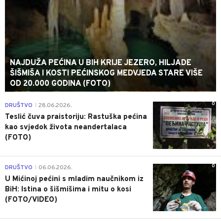
NAJDUŽA PEĆINA U BIH KRIJE JEZERO, HILJADE
ŠIŠMIŠA I KOSTI PEĆINSKOG MEDVJEDA STARE VIŠE
OD 20.000 GODINA (FOTO)
0
DRUŠTVO
28.06.2026.
|
Teslić čuva praistoriju: Rastuška pećina
kao svjedok života neandertalaca
(FOTO)
0
DRUŠTVO
06.06.2026.
|
U Mićinoj pećini s mladim naučnikom iz
BiH: Istina o šišmišima i mitu o kosi
(FOTO/VIDEO)