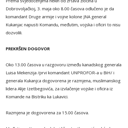
Prema svjedočenjima nekih od žrtava zločina u
Dobrovoljačkoj, 3. maja oko 8.00 časova odlučeno je da
komandant Druge armije i vojne kolone JNA general
Kukanjac napusti Komandu, međutim, vojska i oficiri to nisu
dozvolili.
PREKRŠEN DOGOVOR
Oko 13.00 časova u razgovoru između kanadskog generala
Luisa Mekenzija /prvi komandant UNPROFOR-a u BiH/ i
generala Kukanjca dogovorena je razmjena, muslimanskog
lidera Alije Izetbegovića, za izvlačenje vojske i oficira iz
Komande na Bistriku ka Lukavici.
Razmjena je dogovorena za 15.00 časova.