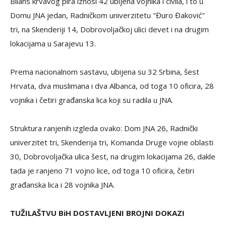
Bilans krvavog pira iznosi 42 ubijena vojnika i civila, i to u
Domu JNA jedan, Radničkom univerzitetu "Đuro Đaković"
tri, na Skenderiji 14, Dobrovoljačkoj ulici devet i na drugim
lokacijama u Sarajevu 13.
Prema nacionalnom sastavu, ubijena su 32 Srbina, šest
Hrvata, dva muslimana i dva Albanca, od toga 10 oficira, 28
vojnika i četiri građanska lica koji su radila u JNA.
Struktura ranjenih izgleda ovako: Dom JNA 26, Radnički
univerzitet tri, Skenderija tri, Komanda Druge vojne oblasti
30, Dobrovoljačka ulica šest, na drugim lokacijama 26, dakle
tada je ranjeno 71 vojno lice, od toga 10 oficira, četiri
građanska lica i 28 vojnika JNA.
TUŽILAŠTVU BiH DOSTAVLJENI BROJNI DOKAZI