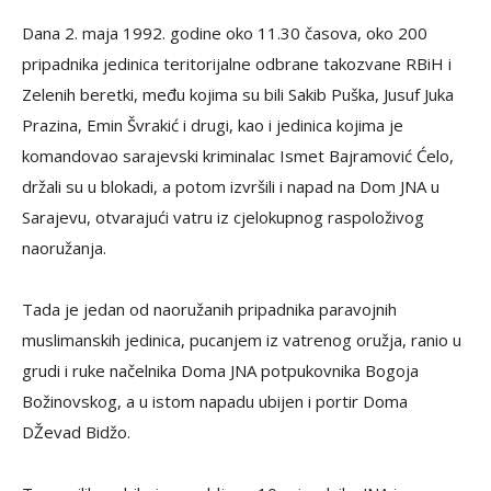
Dana 2. maja 1992. godine oko 11.30 časova, oko 200
pripadnika jedinica teritorijalne odbrane takozvane RBiH i
Zelenih beretki, među kojima su bili Sakib Puška, Jusuf Juka
Prazina, Emin Švrakić i drugi, kao i jedinica kojima je
komandovao sarajevski kriminalac Ismet Bajramović Ćelo,
držali su u blokadi, a potom izvršili i napad na Dom JNA u
Sarajevu, otvarajući vatru iz cjelokupnog raspoloživog
naoružanja.
Tada je jedan od naoružanih pripadnika paravojnih
muslimanskih jedinica, pucanjem iz vatrenog oružja, ranio u
grudi i ruke načelnika Doma JNA potpukovnika Bogoja
Božinovskog, a u istom napadu ubijen i portir Doma
DŽevad Bidžo.