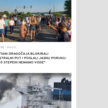
Pre 2 h
TVO
|
TANI DRAGOČAJA BLOKIRALI
STRALNI PUT I POSLALI JASNU PORUKU:
40 STEPENI NEMAMO VODE"
0