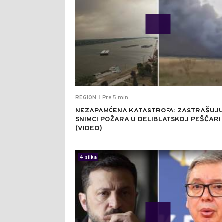
Pre 5 min
REGION
|
NEZAPAMĆENA KATASTROFA: ZASTRAŠUJU
SNIMCI POŽARA U DELIBLATSKOJ PEŠČARI
(VIDEO)
4 slika