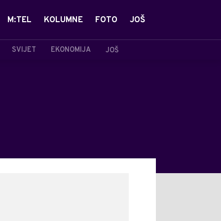
M:TEL
KOLUMNE
FOTO
JOŠ
SVIJET
EKONOMIJA
JOŠ