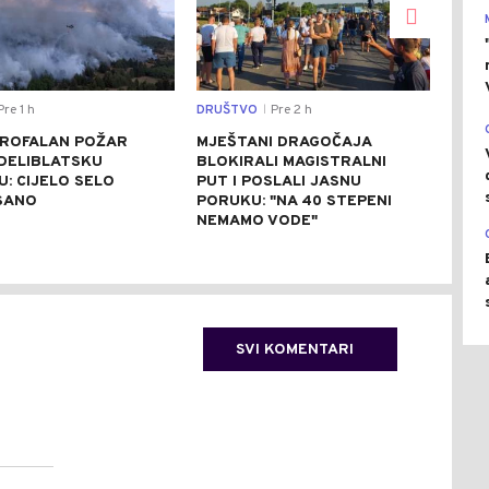
re 1 h
DRUŠTVO
Pre 2 h
REGI
|
ROFALAN POŽAR
MJEŠTANI DRAGOČAJA
VUČ
 DELIBLATSKU
BLOKIRALI MAGISTRALNI
ZEL
: CIJELO SELO
PUT I POSLALI JASNU
UKR
SANO
PORUKU: "NA 40 STEPENI
DOL
NEMAMO VODE"
SVI KOMENTARI