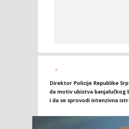
SRNA
AUTOR
0
1
Direktor Policije Republike S
da motiv ubistva banjalučkog b
i da se sprovodi intenzivna ist