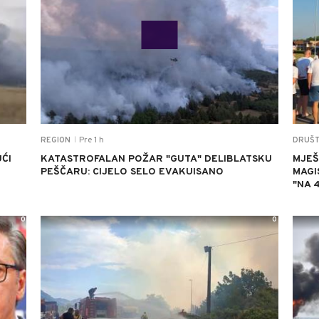
Pre 1 h
REGION
DRUŠ
|
ĆI
KATASTROFALAN POŽAR "GUTA" DELIBLATSKU
MJEŠ
PEŠČARU: CIJELO SELO EVAKUISANO
MAGI
"NA 
0
0