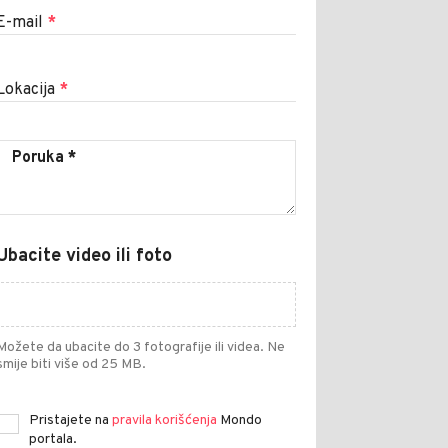
E-mail
*
Lokacija
*
Ubacite video ili foto
Možete da ubacite do 3 fotografije ili videa. Ne
smije biti više od 25 MB.
Pristajete na
pravila korišćenja
Mondo
portala.