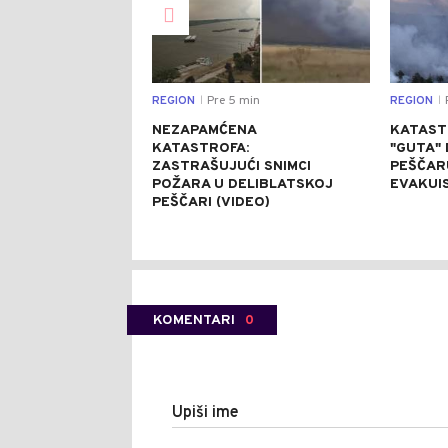
REGION
Pre 5 min
REGION
P
|
|
NEZAPAMĆENA
KATAST
KATASTROFA:
"GUTA"
ZASTRAŠUJUĆI SNIMCI
PEŠČARU
POŽARA U DELIBLATSKOJ
EVAKUI
PEŠČARI (VIDEO)
KOMENTARI
0
Upiši ime