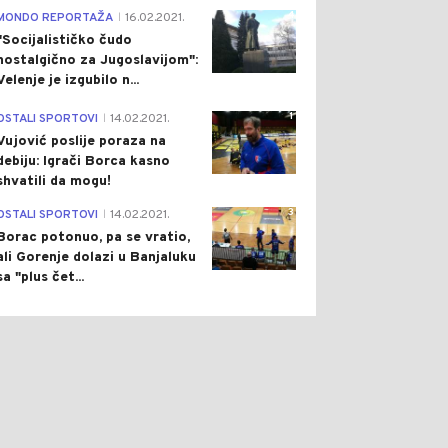
4
MONDO REPORTAŽA
16.02.2021.
|
"Socijalističko čudo
nostalgično za Jugoslavijom":
Velenje je izgubilo n...
ON
Pre 2 h
DRUŠTVO
Pre 2 h
|
|
1
OSTALI SPORTOVI
14.02.2021.
|
IĆ DOČEKUJE
VELIKI NAPORI URODILI
Vujović poslije poraza na
ENSKOG: PREDSJEDNIK
PLODOM: POŽAR KOD
debiju: Igrači Borca kasno
AJINE PRVI PUT
TREBINJA POD
shvatili da mogu!
AZI U SRBIJU
KONTROLOM
3
OSTALI SPORTOVI
14.02.2021.
|
Borac potonuo, pa se vratio,
ali Gorenje dolazi u Banjaluku
sa "plus čet...