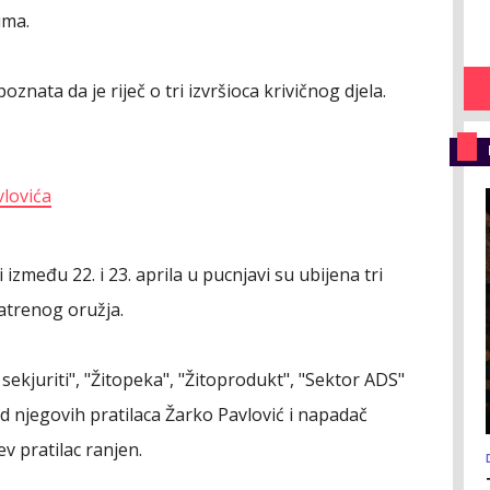
ima.
oznata da je riječ o tri izvršioca krivičnog djela.
vlovića
među 22. i 23. aprila u pucnjavi su ubijena tri
vatrenog oružja.
sekjuriti", "Žitopeka", "Žitoprodukt", "Sektor ADS"
od njegovih pratilaca Žarko Pavlović i napadač
v pratilac ranjen.