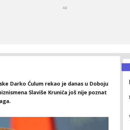
rpske Darko Ćulum rekao je danas u Doboju
iznismena Slaviše Krunića još nije poznat
raga.