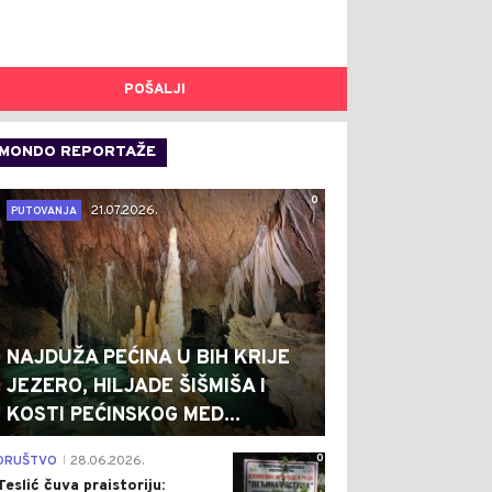
POŠALJI
MONDO REPORTAŽE
0
21.07.2026.
PUTOVANJA
NAJDUŽA PEĆINA U BIH KRIJE
JEZERO, HILJADE ŠIŠMIŠA I
KOSTI PEĆINSKOG MED...
0
DRUŠTVO
28.06.2026.
|
Teslić čuva praistoriju: