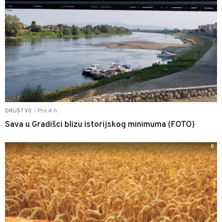
Pre 4 h
DRUŠTVO
|
Sava u Gradišci blizu istorijskog minimuma (FOTO)
0