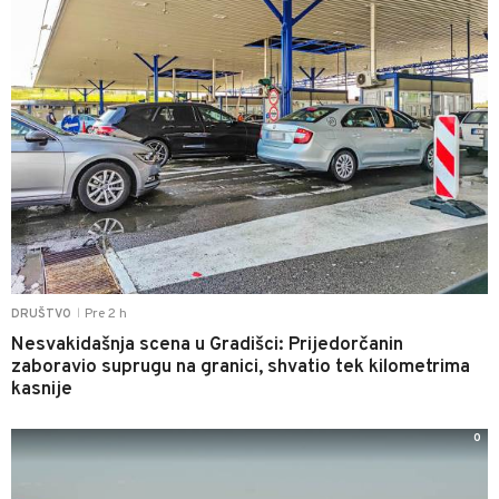
Pre 2 h
DRUŠTVO
|
Nesvakidašnja scena u Gradišci: Prijedorčanin
zaboravio suprugu na granici, shvatio tek kilometrima
kasnije
0