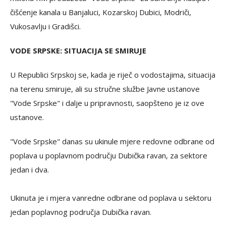
čišćenje kanala u Banjaluci, Kozarskoj Dubici, Modriči,
Vukosavlju i Gradišci.
VODE SRPSKE: SITUACIJA SE SMIRUJE
U Republici Srpskoj se, kada je riječ o vodostajima, situacija
na terenu smiruje, ali su stručne službe Javne ustanove
"Vode Srpske" i dalje u pripravnosti, saopšteno je iz ove
ustanove.
"Vode Srpske" danas su ukinule mjere redovne odbrane od
poplava u poplavnom području Dubička ravan, za sektore
jedan i dva.
Ukinuta je i mjera vanredne odbrane od poplava u sektoru
jedan poplavnog područja Dubička ravan.