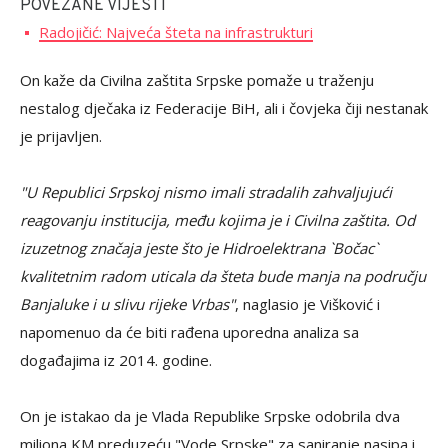
POVEZANE VIJESTI
Radojičić: Najveća šteta na infrastrukturi
On kaže da Civilna zaštita Srpske pomaže u traženju
nestalog dječaka iz Federacije BiH, ali i čovjeka čiji nestanak
je prijavljen.
"U Republici Srpskoj nismo imali stradalih zahvaljujući
reagovanju institucija, među kojima je i Civilna zaštita. Od
izuzetnog značaja jeste što je Hidroelektrana `Bočac`
kvalitetnim radom uticala da šteta bude manja na području
Banjaluke i u slivu rijeke Vrbas"
, naglasio je Višković i
napomenuo da će biti rađena uporedna analiza sa
događajima iz 2014. godine.
On je istakao da je Vlada Republike Srpske odobrila dva
miliona KM preduzeću "Vode Srpske" za saniranje nasipa i