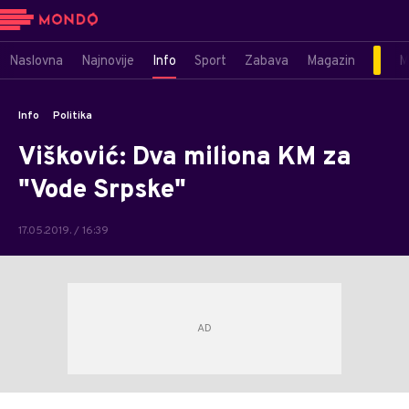
Naslovna
Najnovije
Info
Sport
Zabava
Magazin
M
Info
Politika
Višković: Dva miliona KM za
"Vode Srpske"
17.05.2019. / 16:39