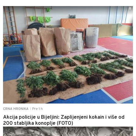
0
Pre 1 h
CRNA HRONIKA
|
Akcija policije u Bijeljini: Zaplijenjeni kokain i više od
200 stabljika konoplje (FOTO)
0