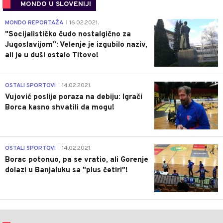
MONDO U SLOVENIJI
4
MONDO REPORTAŽA
16.02.2021.
|
"Socijalističko čudo nostalgično za
Jugoslavijom": Velenje je izgubilo naziv,
ali je u duši ostalo Titovo!
1
OSTALI SPORTOVI
14.02.2021.
|
Vujović poslije poraza na debiju: Igrači
Borca kasno shvatili da mogu!
3
OSTALI SPORTOVI
14.02.2021.
|
Borac potonuo, pa se vratio, ali Gorenje
dolazi u Banjaluku sa "plus četiri"!