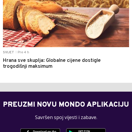
Pre 4 h
SVIJET
|
Hrana sve skuplja: Globalne cijene dostigle
trogodišnji maksimum
PREUZMI NOVU MONDO APLIKACIJU
Savršen spoj vijesti i zabave.