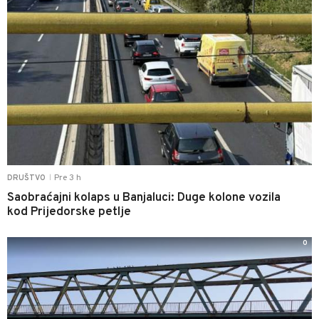
Pre 3 h
DRUŠTVO
|
Saobraćajni kolaps u Banjaluci: Duge kolone vozila
kod Prijedorske petlje
0