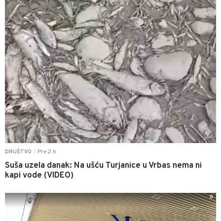
Pre 2 h
DRUŠTVO
|
Suša uzela danak: Na ušću Turjanice u Vrbas nema ni
kapi vode (VIDEO)
0