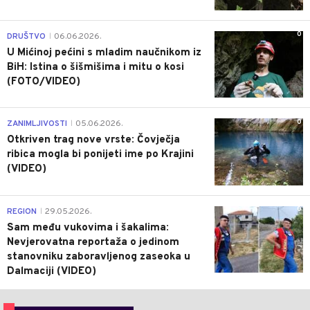
0
DRUŠTVO
06.06.2026.
|
U Mićinoj pećini s mladim naučnikom iz
BiH: Istina o šišmišima i mitu o kosi
(FOTO/VIDEO)
0
ZANIMLJIVOSTI
05.06.2026.
|
Otkriven trag nove vrste: Čovječja
ribica mogla bi ponijeti ime po Krajini
(VIDEO)
0
REGION
29.05.2026.
|
Sam među vukovima i šakalima:
Nevjerovatna reportaža o jedinom
stanovniku zaboravljenog zaseoka u
Dalmaciji (VIDEO)