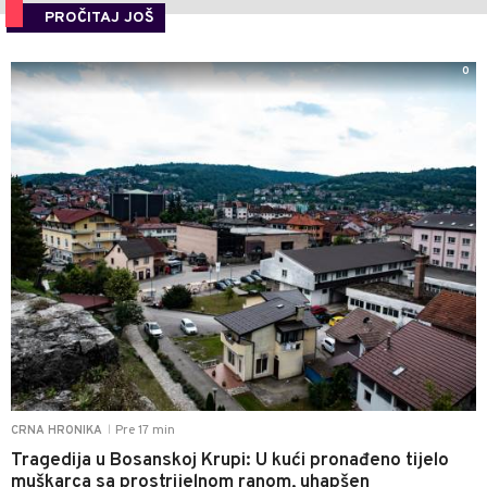
PROČITAJ JOŠ
0
Pre 17 min
CRNA HRONIKA
|
Tragedija u Bosanskoj Krupi: U kući pronađeno tijelo
muškarca sa prostrijelnom ranom, uhapšen