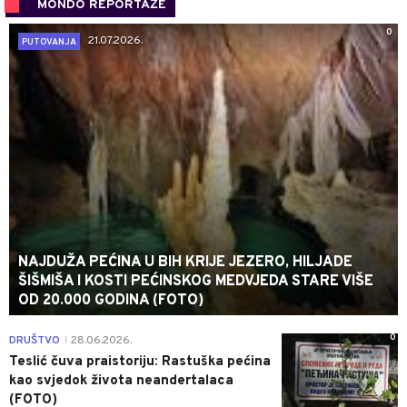
MONDO REPORTAŽE
0
21.07.2026.
PUTOVANJA
NAJDUŽA PEĆINA U BIH KRIJE JEZERO, HILJADE
ŠIŠMIŠA I KOSTI PEĆINSKOG MEDVJEDA STARE VIŠE
OD 20.000 GODINA (FOTO)
0
DRUŠTVO
28.06.2026.
|
Teslić čuva praistoriju: Rastuška pećina
kao svjedok života neandertalaca
(FOTO)