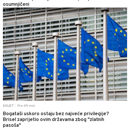
osumnjičeni
0
Pre 49 min
SVIJET
|
Bogataši uskoro ostaju bez najveće privilegije?
Brisel zaprijetio ovim državama zbog "zlatnih
pasoša"