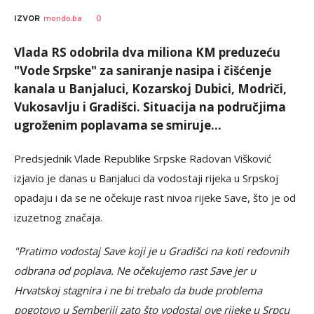
SRNA
AUTOR
0
IZVOR
mondo.ba
1
Vlada RS odobrila dva miliona KM preduzeću
"Vode Srpske" za saniranje nasipa i čišćenje
kanala u Banjaluci, Kozarskoj Dubici, Modriči,
Vukosavlju i Gradišci. Situacija na područjima
ugroženim poplavama se smiruje...
Predsjednik Vlade Republike Srpske Radovan Višković
izjavio je danas u Banjaluci da vodostaji rijeka u Srpskoj
opadaju i da se ne očekuje rast nivoa rijeke Save, što je od
izuzetnog značaja.
"Pratimo vodostaj Save koji je u Gradišci na koti redovnih
odbrana od poplava. Ne očekujemo rast Save jer u
Hrvatskoj stagnira i ne bi trebalo da bude problema
pogotovo u Semberiji zato što vodostaj ove rijeke u Srpcu