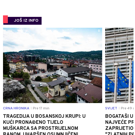
JOŠ IZ INFO
0
CRNA HRONIKA
Pre 17 min
SVIJET
Pre 49 
|
|
TRAGEDIJA U BOSANSKOJ KRUPI: U
BOGATAŠI U
KUĆI PRONAĐENO TIJELO
NAJVEĆE PRI
MUŠKARCA SA PROSTRIJELNOM
ZAPRIJETIO
RANOM, UHAPŠEN OSUMNJIČENI
"ZLATNIH P