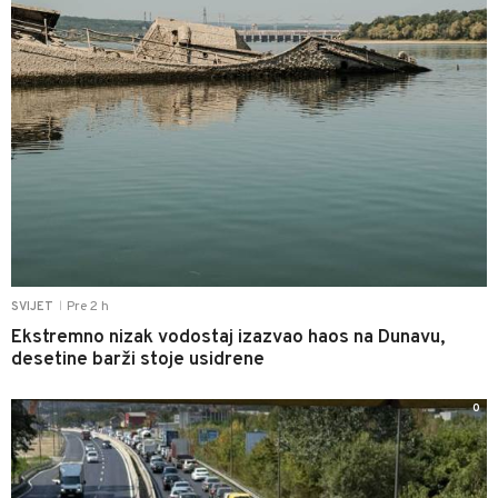
Pre 2 h
SVIJET
|
Ekstremno nizak vodostaj izazvao haos na Dunavu,
desetine barži stoje usidrene
0