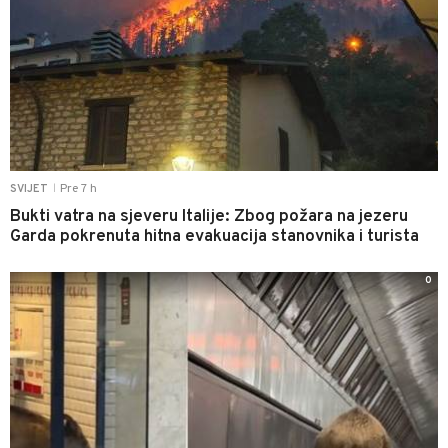
Pre 7 h
SVIJET
|
Bukti vatra na sjeveru Italije: Zbog požara na jezeru
Garda pokrenuta hitna evakuacija stanovnika i turista
0