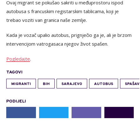
Ovaj migrant se pokušao sakriti u međuprostoru ispod
autobusa s francuskim registarskim tablicama, koji je
trebao voziti van granica naše zemlje.
Kada je vozač upalio autobus, prignječio ga je, ali je brzom
intervencijom vatrogasaca njegov život spašen.
Pogledajte
.
TAGOVI
MIGRANTI
BIH
SARAJEVO
AUTOBUS
SPAŠAV
PODIJELI