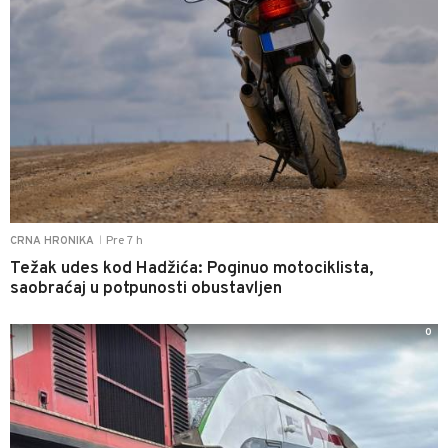
Pre 7 h
CRNA HRONIKA
|
Težak udes kod Hadžića: Poginuo motociklista,
saobraćaj u potpunosti obustavljen
0