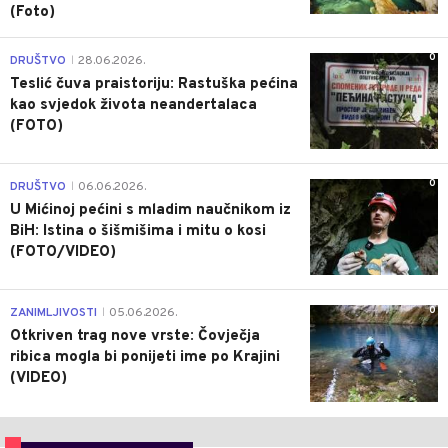
(Foto)
0
DRUŠTVO
28.06.2026.
|
Teslić čuva praistoriju: Rastuška pećina
kao svjedok života neandertalaca
(FOTO)
0
DRUŠTVO
06.06.2026.
|
U Mićinoj pećini s mladim naučnikom iz
BiH: Istina o šišmišima i mitu o kosi
(FOTO/VIDEO)
0
ZANIMLJIVOSTI
05.06.2026.
|
Otkriven trag nove vrste: Čovječja
ribica mogla bi ponijeti ime po Krajini
(VIDEO)