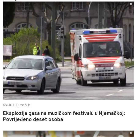
0
Pre 5 h
SVIJET
|
Eksplozija gasa na muzičkom festivalu u Njemačkoj:
Povrijeđeno deset osoba
0