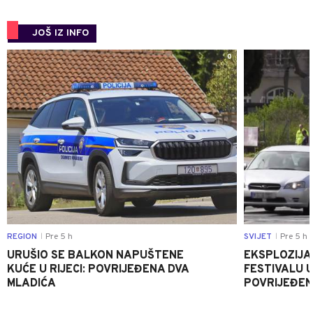
JOŠ IZ INFO
0
REGION
Pre 5 h
SVIJET
Pre 5 h
|
|
URUŠIO SE BALKON NAPUŠTENE
EKSPLOZIJA
KUĆE U RIJECI: POVRIJEĐENA DVA
FESTIVALU 
MLADIĆA
POVRIJEĐEN