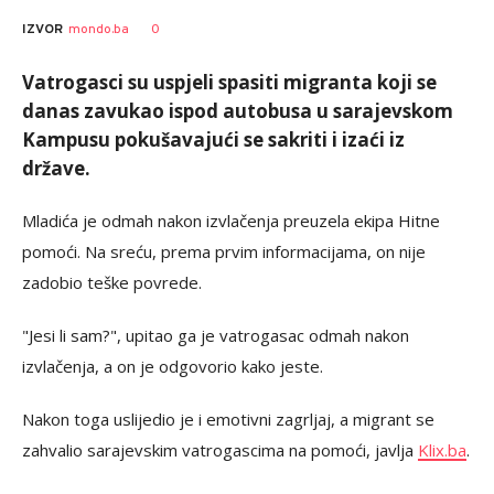
0
IZVOR
mondo.ba
Vatrogasci su uspjeli spasiti migranta koji se
danas zavukao ispod autobusa u sarajevskom
Kampusu pokušavajući se sakriti i izaći iz
države.
Mladića je odmah nakon izvlačenja preuzela ekipa Hitne
pomoći. Na sreću, prema prvim informacijama, on nije
zadobio teške povrede.
"Jesi li sam?", upitao ga je vatrogasac odmah nakon
izvlačenja, a on je odgovorio kako jeste.
Nakon toga uslijedio je i emotivni zagrljaj, a migrant se
zahvalio sarajevskim vatrogascima na pomoći, javlja
Klix.ba
.