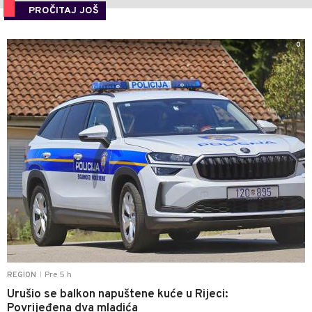
PROČITAJ JOŠ
0
Pre 5 h
REGION
|
Urušio se balkon napuštene kuće u Rijeci:
Povrijeđena dva mladića