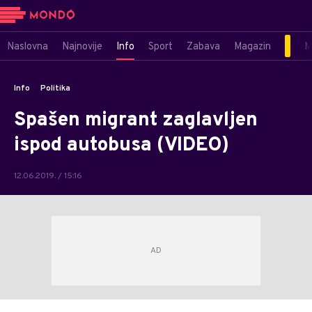
Naslovna
Najnovije
Info
Sport
Zabava
Magazin
M
Info
Politika
Spašen migrant zaglavljen
ispod autobusa (VIDEO)
12.06.2019. / 15:16