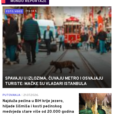
MONDO REPORTAŽE
0
Pre 14 h
FOTO, VIDEO
SPAVAJU U IZLOZIMA, ČUVAJU METRO I OSVAJAJU
TURISTE: MAČKE SU VLADARI ISTANBULA
0
PUTOVANJA
21.07.2026.
|
Najduža pećina u BiH krije jezero,
hiljade šišmiša i kosti pećinskog
medvjeda stare više od 20.000 godina