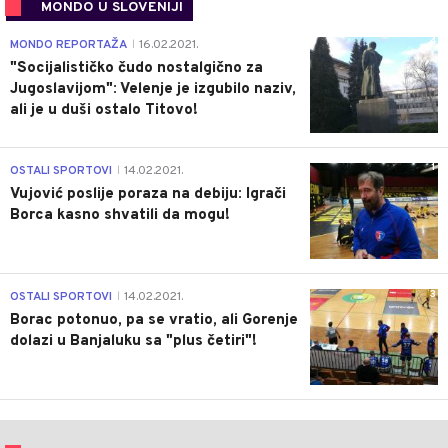
MONDO U SLOVENIJI
4
MONDO REPORTAŽA
16.02.2021.
|
"Socijalističko čudo nostalgično za
Jugoslavijom": Velenje je izgubilo naziv,
ali je u duši ostalo Titovo!
1
OSTALI SPORTOVI
14.02.2021.
|
Vujović poslije poraza na debiju: Igrači
Borca kasno shvatili da mogu!
3
OSTALI SPORTOVI
14.02.2021.
|
Borac potonuo, pa se vratio, ali Gorenje
dolazi u Banjaluku sa "plus četiri"!