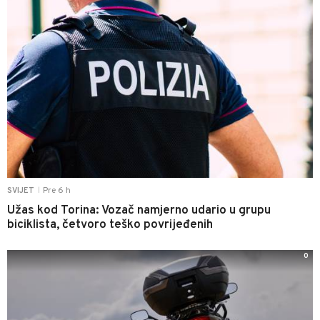
Pre 6 h
SVIJET
|
Užas kod Torina: Vozač namjerno udario u grupu
biciklista, četvoro teško povrijeđenih
0