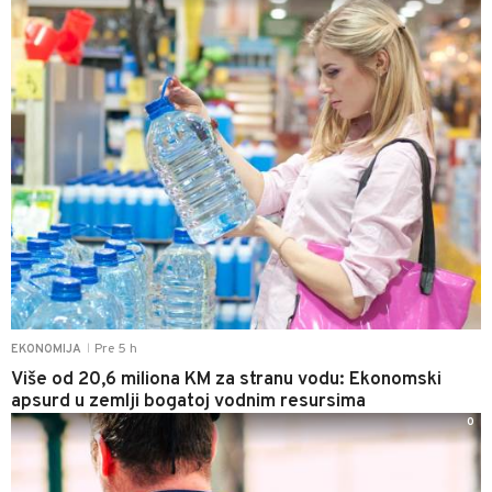
Pre 5 h
EKONOMIJA
|
Više od 20,6 miliona KM za stranu vodu: Ekonomski
apsurd u zemlji bogatoj vodnim resursima
0