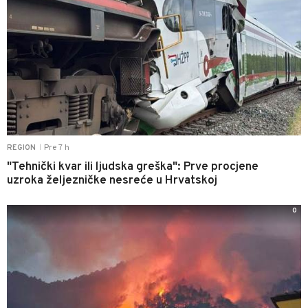
Pre 7 h
REGION
|
"Tehnički kvar ili ljudska greška": Prve procjene
uzroka željezničke nesreće u Hrvatskoj
0