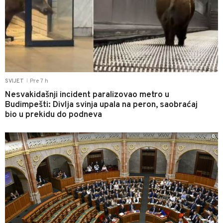
Pre 7 h
SVIJET
|
Nesvakidašnji incident paralizovao metro u
Budimpešti: Divlja svinja upala na peron, saobraćaj
bio u prekidu do podneva
0