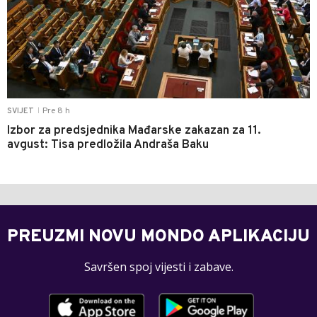
Pre 8 h
SVIJET
|
Izbor za predsjednika Mađarske zakazan za 11.
avgust: Tisa predložila Andraša Baku
PREUZMI NOVU MONDO APLIKACIJU
Savršen spoj vijesti i zabave.