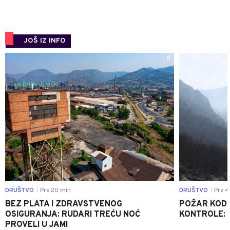
JOŠ IZ INFO
0
DRUŠTVO
Pre 20 min
DRUŠTVO
Pre 4
|
|
BEZ PLATA I ZDRAVSTVENOG
POŽAR KOD K
OSIGURANJA: RUDARI TREĆU NOĆ
KONTROLE: 
PROVELI U JAMI