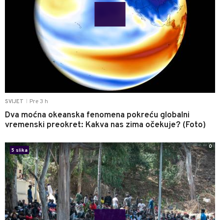
Pre 3 h
SVIJET
|
Dva moćna okeanska fenomena pokreću globalni
vremenski preokret: Kakva nas zima očekuje? (Foto)
0
5 slika