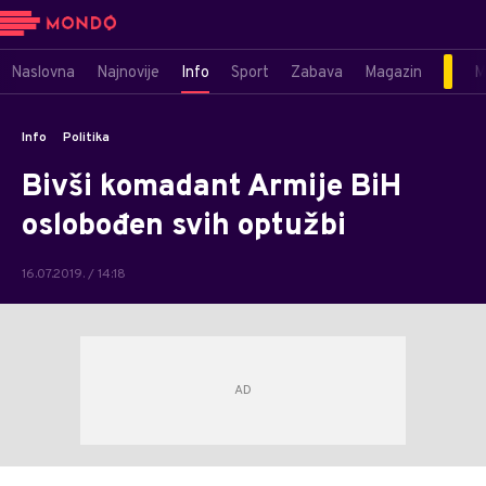
Naslovna
Najnovije
Info
Sport
Zabava
Magazin
M
Info
Politika
Bivši komadant Armije BiH
oslobođen svih optužbi
16.07.2019. / 14:18