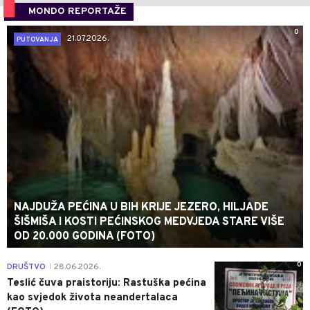
MONDO REPORTAŽE
0
21.07.2026.
PUTOVANJA
NAJDUŽA PEĆINA U BIH KRIJE JEZERO, HILJADE
ŠIŠMIŠA I KOSTI PEĆINSKOG MEDVJEDA STARE VIŠE
OD 20.000 GODINA (FOTO)
0
DRUŠTVO
28.06.2026.
|
Teslić čuva praistoriju: Rastuška pećina
kao svjedok života neandertalaca