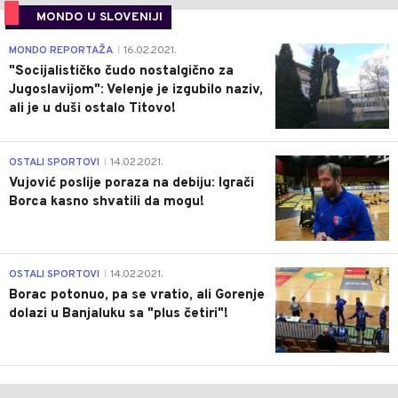
MONDO U SLOVENIJI
4
MONDO REPORTAŽA
16.02.2021.
|
"Socijalističko čudo nostalgično za
Jugoslavijom": Velenje je izgubilo naziv,
ali je u duši ostalo Titovo!
1
OSTALI SPORTOVI
14.02.2021.
|
Vujović poslije poraza na debiju: Igrači
Borca kasno shvatili da mogu!
3
OSTALI SPORTOVI
14.02.2021.
|
Borac potonuo, pa se vratio, ali Gorenje
dolazi u Banjaluku sa "plus četiri"!