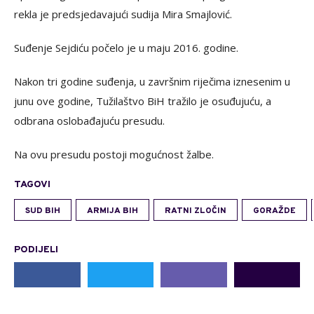
rekla je predsjedavajući sudija Mira Smajlović.
Suđenje Sejdiću počelo je u maju 2016. godine.
Nakon tri godine suđenja, u završnim riječima iznesenim u
junu ove godine, Tužilaštvo BiH tražilo je osuđujuću, a
odbrana oslobađajuću presudu.
Na ovu presudu postoji mogućnost žalbe.
TAGOVI
SUD BIH
ARMIJA BIH
RATNI ZLOČIN
GORAŽDE
PODIJELI