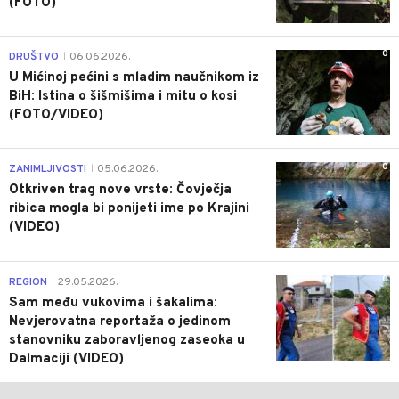
(FOTO)
0
DRUŠTVO
06.06.2026.
|
U Mićinoj pećini s mladim naučnikom iz
BiH: Istina o šišmišima i mitu o kosi
(FOTO/VIDEO)
0
ZANIMLJIVOSTI
05.06.2026.
|
Otkriven trag nove vrste: Čovječja
ribica mogla bi ponijeti ime po Krajini
(VIDEO)
0
REGION
29.05.2026.
|
Sam među vukovima i šakalima:
Nevjerovatna reportaža o jedinom
stanovniku zaboravljenog zaseoka u
Dalmaciji (VIDEO)