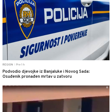
Pre 1 h
REGION
|
Podvodio djevojke iz Banjaluke i Novog Sada:
Osuđenik pronađen mrtav u zatvoru
0