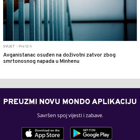
Pre 12 h
SVIJET
|
Avganistanac osuđen na doživotni zatvor zbog
smrtonosnog napada u Minhenu
PREUZMI NOVU MONDO APLIKACIJU
Savršen spoj vijesti i zabave.