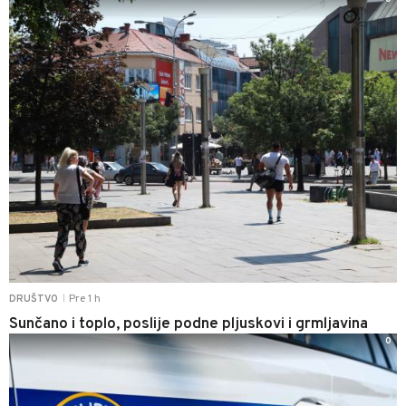
Pre 1 h
DRUŠTVO
|
Sunčano i toplo, poslije podne pljuskovi i grmljavina
0