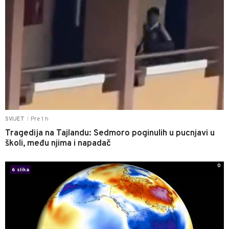
Pre 1 h
SVIJET
|
Tragedija na Tajlandu: Sedmoro poginulih u pucnjavi u
školi, među njima i napadač
0
6 slika