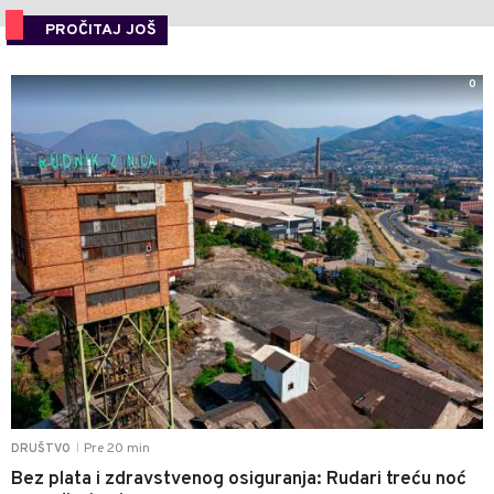
PROČITAJ JOŠ
0
Pre 20 min
DRUŠTVO
|
Bez plata i zdravstvenog osiguranja: Rudari treću noć