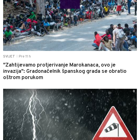
Pre 11 h
SVIJET
|
"Zahtijevamo protjerivanje Marokanaca, ovo je
invazija": Gradonačelnik španskog grada se obratio
oštrom porukom
0