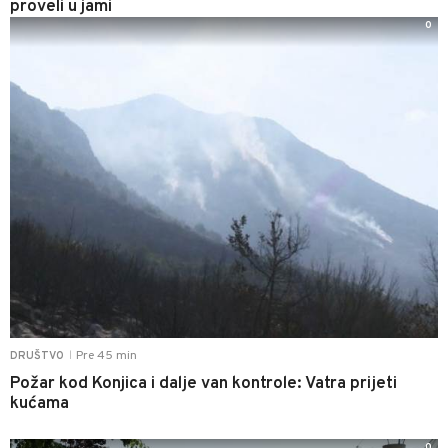
proveli u jami
0
Pre 45 min
DRUŠTVO
|
Požar kod Konjica i dalje van kontrole: Vatra prijeti
kućama
0