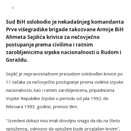
SRNA
AUTOR
0
1
Sud BiH oslobodio je nekadašnjeg komandanta
Prve višegradske brigade takozvane Armije BiH
Ahmeta Sejdića krivice za nečovječno
postupanje prema civilima i ratnim
zarobljenicima srpske nacionalnosti u Rudom i
Goraždu.
Sejdić je nepravosnažnom presudom oslobođen krivice po
11 tačaka za nečovječno postupanje prema civilima srpske
nacionalnosti, kao i ratnim zarobljenicima, pripadnicima
Vojske Republike Srpske u periodu od jula 1992. do
februara 1993. godine, prenosi Birn.
"Izvedeni dokazi nisu imali dovoljnu snagu da idu na štetu
optuženog, odnosno da optuženi bude proglašen krivim",