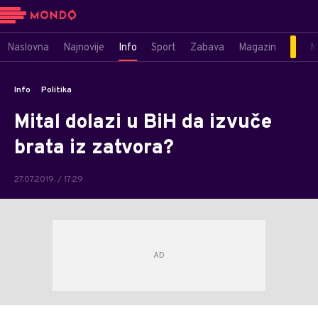
Naslovna
Najnovije
Info
Sport
Zabava
Magazin
M
Info
Politika
Mital dolazi u BiH da izvuče
brata iz zatvora?
27.07.2019. / 17:29