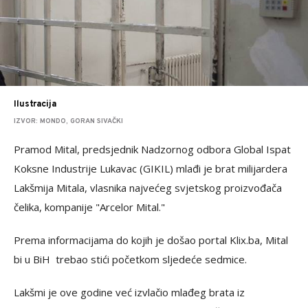
Ilustracija
IZVOR: MONDO, GORAN SIVAČKI
Pramod Mital, predsjednik Nadzornog odbora Global Ispat
Koksne Industrije Lukavac (GIKIL) mlađi je brat milijardera
Lakšmija Mitala, vlasnika najvećeg svjetskog proizvođača
čelika, kompanije "Arcelor Mital."
Prema informacijama do kojih je došao portal Klix.ba, Mital
bi u BiH trebao stići početkom sljedeće sedmice.
Lakšmi je ove godine već izvlačio mlađeg brata iz