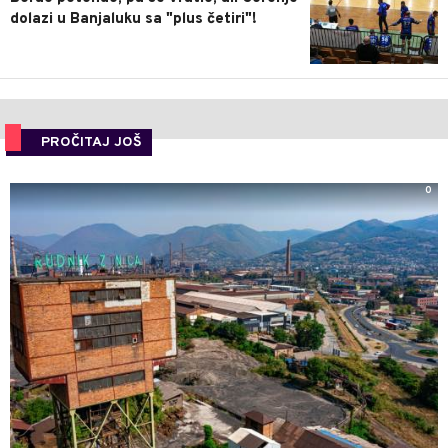
dolazi u Banjaluku sa "plus četiri"!
PROČITAJ JOŠ
0