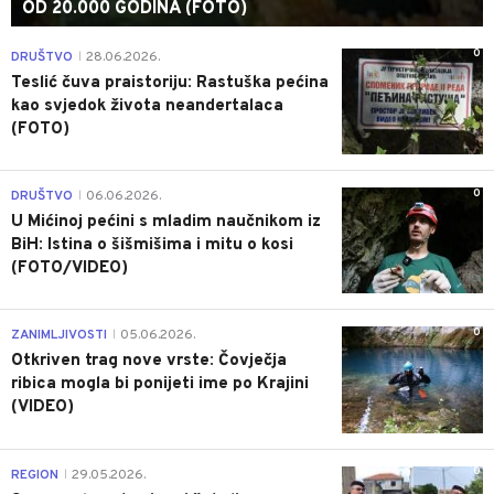
OD 20.000 GODINA (FOTO)
0
DRUŠTVO
28.06.2026.
|
Teslić čuva praistoriju: Rastuška pećina
kao svjedok života neandertalaca
(FOTO)
0
DRUŠTVO
06.06.2026.
|
U Mićinoj pećini s mladim naučnikom iz
BiH: Istina o šišmišima i mitu o kosi
(FOTO/VIDEO)
0
ZANIMLJIVOSTI
05.06.2026.
|
Otkriven trag nove vrste: Čovječja
ribica mogla bi ponijeti ime po Krajini
(VIDEO)
0
REGION
29.05.2026.
|