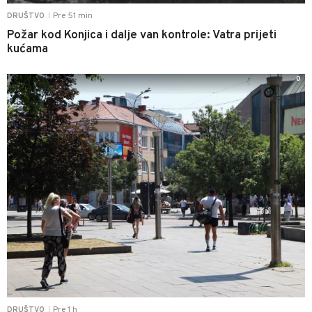
Pre 51 min
DRUŠTVO
|
Požar kod Konjica i dalje van kontrole: Vatra prijeti
kućama
0
Pre 1 h
DRUŠTVO
|