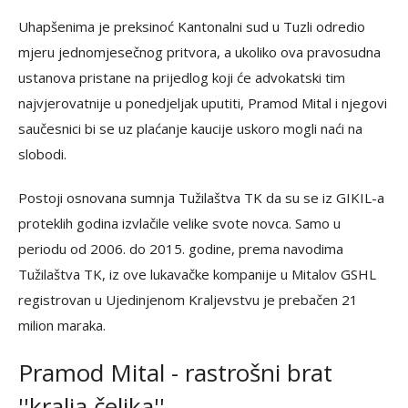
Uhapšenima je preksinoć Kantonalni sud u Tuzli odredio
mjeru jednomjesečnog pritvora, a ukoliko ova pravosudna
ustanova pristane na prijedlog koji će advokatski tim
najvjerovatnije u ponedjeljak uputiti, Pramod Mital i njegovi
saučesnici bi se uz plaćanje kaucije uskoro mogli naći na
slobodi.
Postoji osnovana sumnja Tužilaštva TK da su se iz GIKIL-a
proteklih godina izvlačile velike svote novca. Samo u
periodu od 2006. do 2015. godine, prema navodima
Tužilaštva TK, iz ove lukavačke kompanije u Mitalov GSHL
registrovan u Ujedinjenom Kraljevstvu je prebačen 21
milion maraka.
Pramod Mital - rastrošni brat
''kralja čelika''