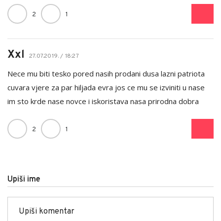
2
1
Xxl
27.07.2019. / 18:27
Nece mu biti tesko pored nasih prodani dusa lazni patriota
cuvara vjere za par hiljada evra jos ce mu se izviniti u nase
im sto krde nase novce i iskoristava nasa prirodna dobra
2
1
Upiši ime