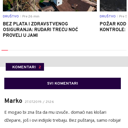
DRUŠTVO
Pre 26 min
DRUŠTVO
Pre 5
|
|
BEZ PLATA I ZDRAVSTVENOG
POŽAR KOD K
OSIGURANJA: RUDARI TREĆU NOĆ
KONTROLE: 
PROVELI U JAMI
KOMENTARI
2
SVI KOMENTARI
Marko
27.07.2019. / 21:26
E mogao bi zna šta da mu izvuče.. domaći nas klošari
džepare, još i ovi indijski trebaju. Bez puštanja, samo robija!