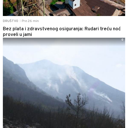
Pre 26 min
DRUŠTVO
|
Bez plata i zdravstvenog osiguranja: Rudari treću noć
proveli u jami
0