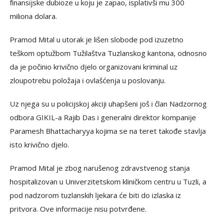
finansijske dubioze u koju je zapao, isplativši mu 300
miliona dolara.
Pramod Mital u utorak je lišen slobode pod izuzetno
teškom optužbom Tužilaštva Tuzlanskog kantona, odnosno
da je počinio krivično djelo organizovani kriminal uz
zloupotrebu položaja i ovlašćenja u poslovanju.
Uz njega su u policijskoj akciji uhapšeni još i član Nadzornog
odbora GIKIL-a Rajib Das i generalni direktor kompanije
Paramesh Bhattacharyya kojima se na teret takođe stavlja
isto krivično djelo.
Pramod Mital je zbog narušenog zdravstvenog stanja
hospitalizovan u Univerzitetskom kliničkom centru u Tuzli, a
pod nadzorom tuzlanskih ljekara će biti do izlaska iz
pritvora. Ove informacije nisu potvrđene.