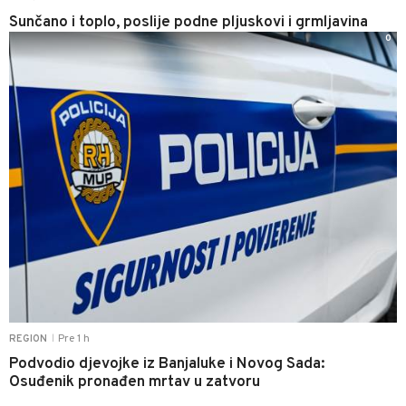
Sunčano i toplo, poslije podne pljuskovi i grmljavina
0
Pre 1 h
REGION
|
Podvodio djevojke iz Banjaluke i Novog Sada:
Osuđenik pronađen mrtav u zatvoru