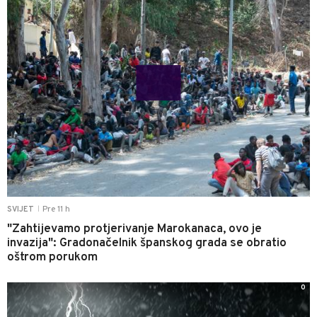
Pre 11 h
SVIJET
|
"Zahtijevamo protjerivanje Marokanaca, ovo je
invazija": Gradonačelnik španskog grada se obratio
oštrom porukom
0