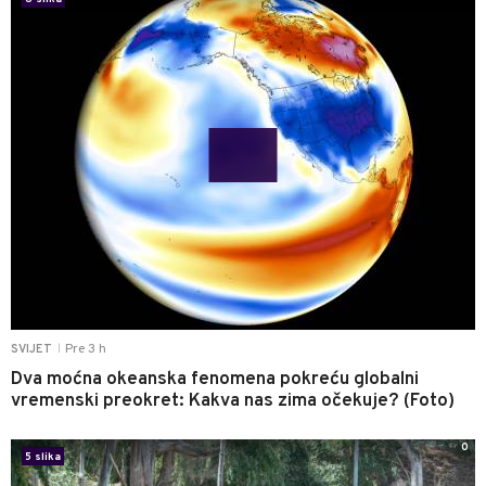
Pre 3 h
SVIJET
|
Dva moćna okeanska fenomena pokreću globalni
vremenski preokret: Kakva nas zima očekuje? (Foto)
0
5 slika