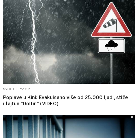
Pre 11 h
SVIJET
|
Poplave u Kini: Evakuisano više od 25.000 ljudi, stiže
i tajfun "Dolfin" (VIDEO)
0