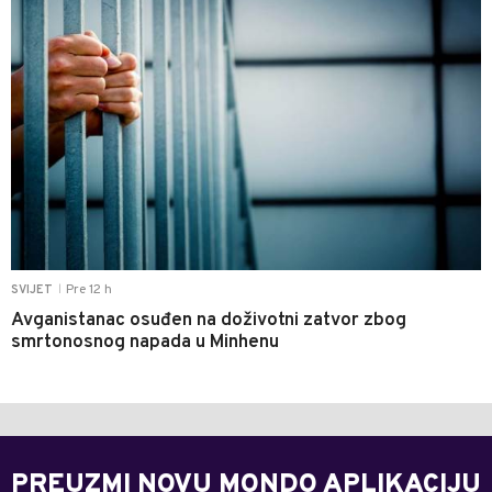
Pre 12 h
SVIJET
|
Avganistanac osuđen na doživotni zatvor zbog
smrtonosnog napada u Minhenu
PREUZMI NOVU MONDO APLIKACIJU