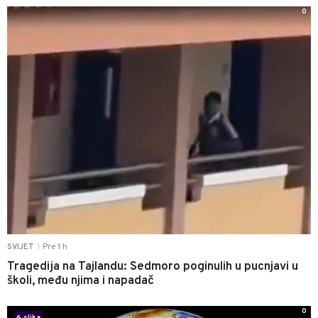
0
Pre 1 h
SVIJET
|
Tragedija na Tajlandu: Sedmoro poginulih u pucnjavi u
školi, među njima i napadač
0
6 slika