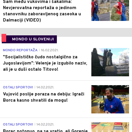
Sam među vukovima i šakalima:
Nevjerovatna reportaža o jedinom
stanovniku zaboravljenog zaseoka u
Dalmaciji (VIDEO)
MONDO U SLOVENIJI
4
MONDO REPORTAŽA
16.02.2021.
|
"Socijalističko čudo nostalgično za
Jugoslavijom": Velenje je izgubilo naziv,
ali je u duši ostalo Titovo!
1
OSTALI SPORTOVI
14.02.2021.
|
Vujović poslije poraza na debiju: Igrači
Borca kasno shvatili da mogu!
3
OSTALI SPORTOVI
14.02.2021.
|
Borac potonuo, pa se vratio, ali Gorenje