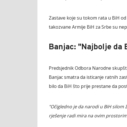
Zastave koje su tokom rata u BiH od 1
takozvane Armije BiH za Srbe su nepr
Banjac: "Najbolje da 
Predsjednik Odbora Narodne skupšt
Banjac smatra da isticanje ratnih za
bilo da BiH što prije prestane da post
"Očigledno je da narodi u BiH silom ž
rješenje radi mira na ovim prostori