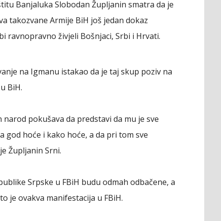
titu Banjaluka Slobodan Župljanin smatra da je
tava takozvane Armije BiH još jedan dokaz
ravnopravno živjeli Bošnjaci, Srbi i Hrvati.
vanje na Igmanu istakao da je taj skup poziv na
u BiH.
 narod pokušava da predstavi da mu je sve
ta god hoće i kako hoće, a da pri tom sve
e Župljanin Srni.
 Republike Srpske u FBiH budu odmah odbačene, a
to je ovakva manifestacija u FBiH.