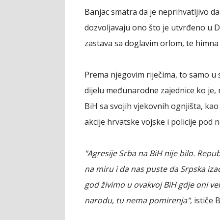
Banjac smatra da je neprihvatljivo da
dozvoljavaju ono što je utvrđeno u D
zastava sa doglavim orlom, te himna
Prema njegovim riječima, to samo u su
dijelu međunarodne zajednice ko je,
BiH sa svojih vjekovnih ognjišta, ka
akcije hrvatske vojske i policije pod 
"Agresije Srba na BiH nije bilo. Repu
na miru i da nas puste da Srpska izađ
god živimo u ovakvoj BiH gdje oni vel
narodu, tu nema pomirenja"
, ističe 