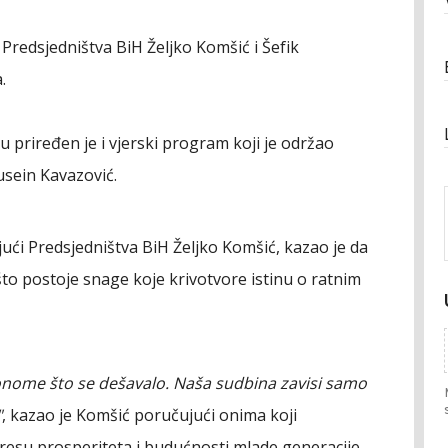
i Predsjedništva BiH Željko Komšić i Šefik
.
 priređen je i vjerski program koji je održao
usein Kavazović.
ći Predsjedništva BiH Željko Komšić, kazao je da
to postoje snage koje krivotvore istinu o ratnim
onome što se dešavalo. Naša sudbina zavisi samo
"
, kazao je Komšić poručujući onima koji
teresu prosperiteta i budućnosti mlade generacije.