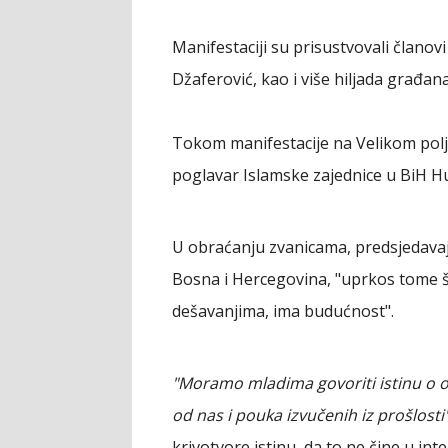
Manifestaciji su prisustvovali članov
Džaferović, kao i više hiljada građana
Tokom manifestacije na Velikom polju
poglavar Islamske zajednice u BiH H
U obraćanju zvanicama, predsjedavaju
Bosna i Hercegovina, "uprkos tome š
dešavanjima, ima budućnost".
"Moramo mladima govoriti istinu o 
od nas i pouka izvučenih iz prošlosti
krivotvore istinu, da to ne čine u in