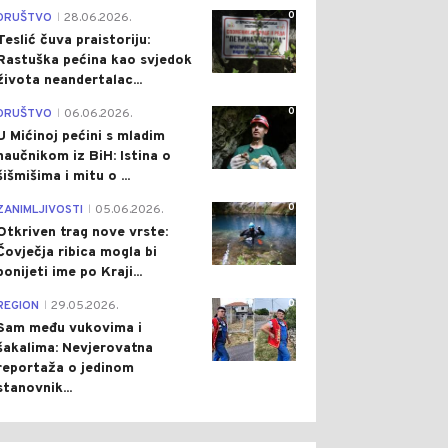
0
DRUŠTVO
28.06.2026.
|
Teslić čuva praistoriju:
Rastuška pećina kao svjedok
života neandertalac...
0
DRUŠTVO
06.06.2026.
|
U Mićinoj pećini s mladim
naučnikom iz BiH: Istina o
šišmišima i mitu o ...
0
ZANIMLJIVOSTI
05.06.2026.
|
Otkriven trag nove vrste:
Čovječja ribica mogla bi
ponijeti ime po Kraji...
0
REGION
29.05.2026.
|
Sam među vukovima i
šakalima: Nevjerovatna
reportaža o jedinom
stanovnik...