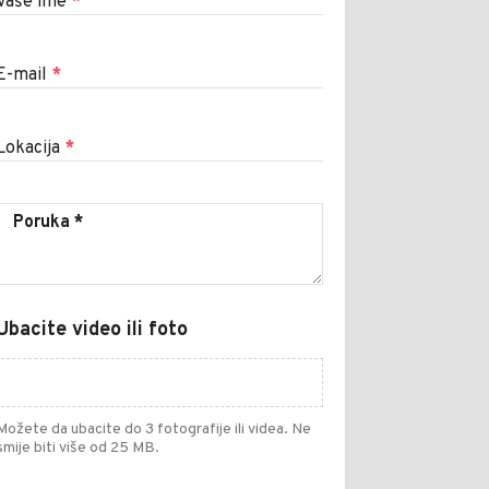
Vaše ime
*
E-mail
*
Lokacija
*
Ubacite video ili foto
Možete da ubacite do 3 fotografije ili videa. Ne
smije biti više od 25 MB.