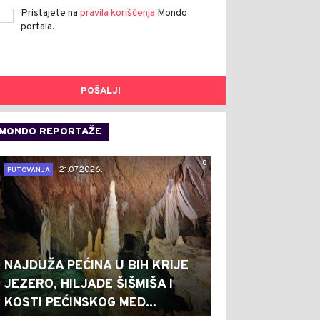
Pristajete na
pravila korišćenja
Mondo
portala.
POŠALJI
MONDO REPORTAŽE
0
21.07.2026.
PUTOVANJA
NAJDUŽA PEĆINA U BIH KRIJE
JEZERO, HILJADE ŠIŠMIŠA I
KOSTI PEĆINSKOG MED...