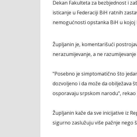
Dekan Fakulteta za bezbjednost i zaš
isticanje u Federaciji BiH ratnih zas
nemogućnosti opstanka BiH u kojoj bi 
Župljanin je, komentarišući postroja
nerazumijevanje, a ne razumijevanje 
"Posebno je simptomatično što jedan
dozvoljeno i da može da obilježava š
osporavaju srpskom narodu", rekao j
Župljanin kaže da sve inicijative iz
sigurno zaslužuju više pažnje nego š