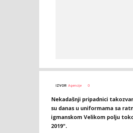
SRNA
AUTORI
Fena
0
IZVOR
Agencije
1
Nekadašnji pripadnici takozvan
su danas u uniformama sa rat
igmanskom Velikom polju tok
2019".