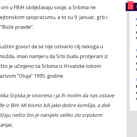
 oni u FBiH obilježavaju svoje, a Srbima ne
ejtonskom spoprazumu, a to su 9. januar, grb i
 "Bože pravde".
štini govori da se nije ostvario cilj nekoga u
 možda, imao namjeru da Srbi budu protjerani iz
o što je učinjeno sa Srbima iz Hrvatske tokom
nazivom "Oluja" 1995. godine.
blika Srpska je stvorena i ja ih molim da nas ostave
e iz BiH. Mi bismo bili jako dobre komšije, a dok
ičaju nešto što je nanijelo veliko zlo srpskom
Banjac.