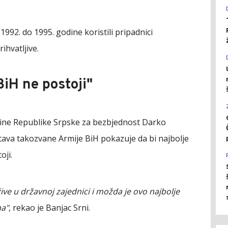
992. do 1995. godine koristili pripadnici
ihvatljive.
BiH ne postoji"
ine Republike Srpske za bezbjednost Darko
stava takozvane Armije BiH pokazuje da bi najbolje
oji.
ive u državnoj zajednici i možda je ovo najbolje
ma"
, rekao je Banjac Srni.