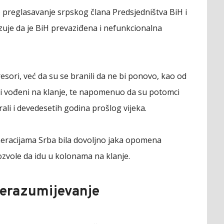
to preglasavanje srpskog člana Predsjedništva BiH i
zuje da je BiH prevaziđena i nefunkcionalna
resori, već da su se branili da ne bi ponovo, kao od
li vođeni na klanje, te napomenuo da su potomci
nirali i devedesetih godina prošlog vijeka.
eneracijama Srba bila dovoljno jaka opomena
ozvole da idu u kolonama na klanje.
nerazumijevanje