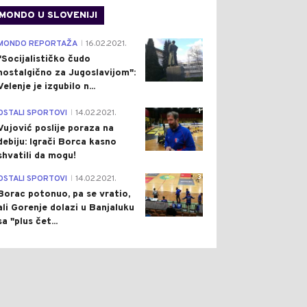
MONDO U SLOVENIJI
4
MONDO REPORTAŽA
16.02.2021.
|
"Socijalističko čudo
nostalgično za Jugoslavijom":
Velenje je izgubilo n...
1
OSTALI SPORTOVI
14.02.2021.
|
Vujović poslije poraza na
debiju: Igrači Borca kasno
shvatili da mogu!
3
OSTALI SPORTOVI
14.02.2021.
|
Borac potonuo, pa se vratio,
ali Gorenje dolazi u Banjaluku
sa "plus čet...