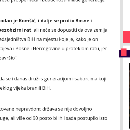
odao je Komšić, i dalje se protiv Bosne i
bezobzirni rat
, ali neće se dopustiti da ova zemlja
edsjedništva BiH na mjestu koje je, kako je on
rajeva i Bosne i Hercegovine u proteklom ratu, jer
završio".
da se i danas druži s generacijom i saborcima koji
log vijeka branili BiH.
kovane nepravdom; država se nije dovoljno
e, ali više od 90 posto bi ih i sada postupilo isto