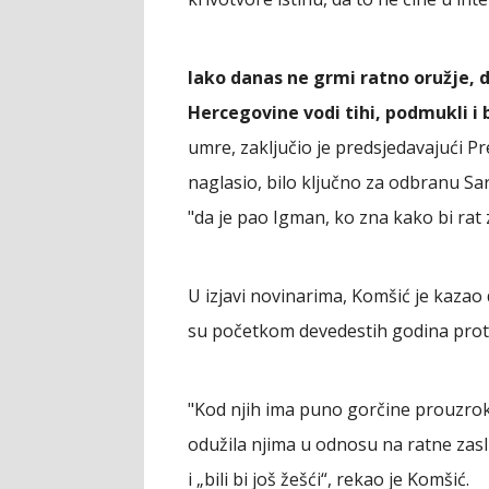
Iako danas ne grmi ratno oružje, d
Hercegovine vodi tihi, podmukli i 
umre, zaključio je predsjedavajući Pr
naglasio, bilo ključno za odbranu Sa
"da je pao Igman, ko zna kako bi rat 
U izjavi novinarima, Komšić je kazao 
su početkom devedestih godina protek
"Kod njih ima puno gorčine prouzro
odužila njima u odnosu na ratne zaslug
i „bili bi još žešći“, rekao je Komšić.