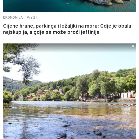
Pre 2 h
EKONOMIJA
|
Cijene hrane, parkinga i ležaljki na moru: Gdje je obala
najskuplja, a gdje se može proći jeftinije
0