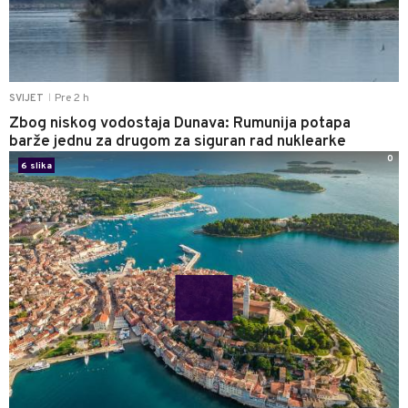
Pre 2 h
SVIJET
|
Zbog niskog vodostaja Dunava: Rumunija potapa
barže jednu za drugom za siguran rad nuklearke
0
6 slika