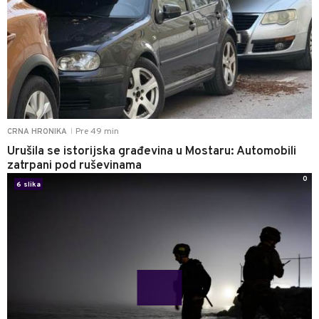
Pre 49 min
CRNA HRONIKA
|
Urušila se istorijska građevina u Mostaru: Automobili
zatrpani pod ruševinama
0
6 slika