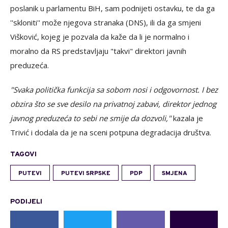
poslanik u parlamentu BiH, sam podnijeti ostavku, te da ga
''skloniti'' može njegova stranaka (DNS), ili da ga smjeni
Višković, kojeg je pozvala da kaže da li je normalno i
moralno da RS predstavljaju "takvi" direktori javnih
preduzeća.
"Svaka politička funkcija sa sobom nosi i odgovornost. I bez
obzira što se sve desilo na privatnoj zabavi, direktor jednog
javnog preduzeća to sebi ne smije da dozvoli,"
kazala je
Trivić i dodala da je na sceni potpuna degradacija društva.
TAGOVI
PUTEVI
PUTEVI SRPSKE
PDP
SMJENA
PODIJELI