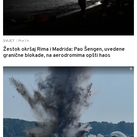
Pre 1 h
SVIJET
|
Žestok okršaj Rima i Madrida: Pao Šengen, uvedene
granične blokade, na aerodromima opšti haos
0