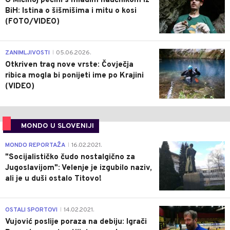
U Mićinoj pećini s mladim naučnikom iz
BiH: Istina o šišmišima i mitu o kosi
(FOTO/VIDEO)
0
ZANIMLJIVOSTI
05.06.2026.
|
Otkriven trag nove vrste: Čovječja
ribica mogla bi ponijeti ime po Krajini
(VIDEO)
MONDO U SLOVENIJI
4
MONDO REPORTAŽA
16.02.2021.
|
"Socijalističko čudo nostalgično za
Jugoslavijom": Velenje je izgubilo naziv,
ali je u duši ostalo Titovo!
1
OSTALI SPORTOVI
14.02.2021.
|
Vujović poslije poraza na debiju: Igrači