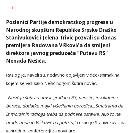
AUTOR
Fena
1
Poslanici Partije demokratskog progresa u
Narodnoj skupštini Republike Srpske Draško
Stanivuković i Jelena Trivić pozvali su danas
premijera Radovana Viškovića da smijeni
direktora javnog preduzeća "Putevu RS“
Nenada Nešića.
Razlog je, naveli su, nedavno objavljeni video-snimak na
kojem se vidi kako Nešić nogom šutira novac.
"Nešić je šutirao novac građana RS, penzije, invalidnine
boraca, dodatke majki višečlanih porodica...Smatramo da
iz moralnih razloga treba da podnese ostavke. Ako to ne
uradi, onda je Višković na potezu,"
rekao je Stanivuković na
vanrednoj konferenciji za novinare.