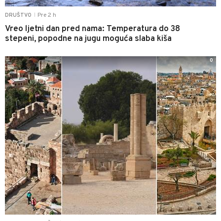
Pre 2 h
DRUŠTVO
|
Vreo ljetni dan pred nama: Temperatura do 38
stepeni, popodne na jugu moguća slaba kiša
0