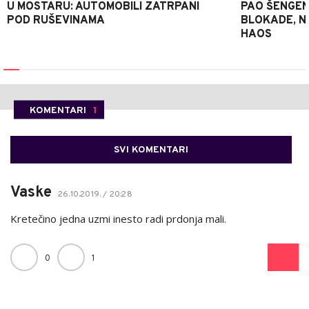
U MOSTARU: AUTOMOBILI ZATRPANI
PAO ŠENGEN
POD RUŠEVINAMA
BLOKADE, N
HAOS
KOMENTARI
1
SVI KOMENTARI
Vaske
26.10.2019. / 20:28
Kretečino jedna uzmi inesto radi prdonja mali.
0
1