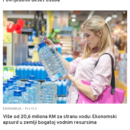
Povrijeđeno deset osoba
0
Pre 13 h
EKONOMIJA
|
Više od 20,6 miliona KM za stranu vodu: Ekonomski
apsurd u zemlji bogatoj vodnim resursima