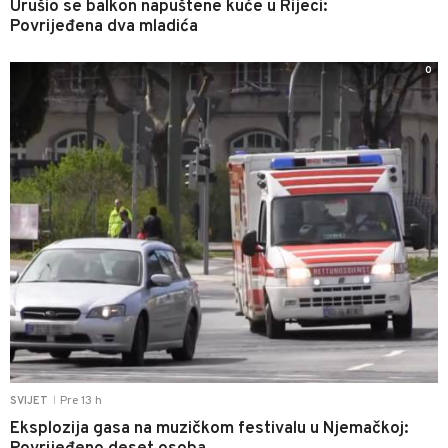
Urušio se balkon napuštene kuće u Rijeci:
Povrijeđena dva mladića
0
Pre 13 h
SVIJET
|
Eksplozija gasa na muzičkom festivalu u Njemačkoj: