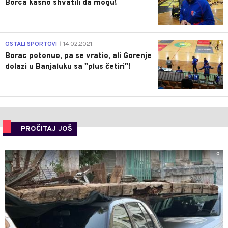
Borca kasno shvatili da mogu!
3
OSTALI SPORTOVI
14.02.2021.
|
Borac potonuo, pa se vratio, ali Gorenje
dolazi u Banjaluku sa "plus četiri"!
PROČITAJ JOŠ
0