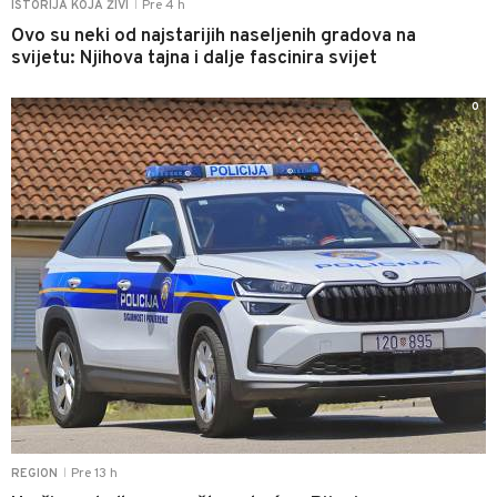
Pre 4 h
ISTORIJA KOJA ŽIVI
|
Ovo su neki od najstarijih naseljenih gradova na
svijetu: Njihova tajna i dalje fascinira svijet
0
Pre 13 h
REGION
|