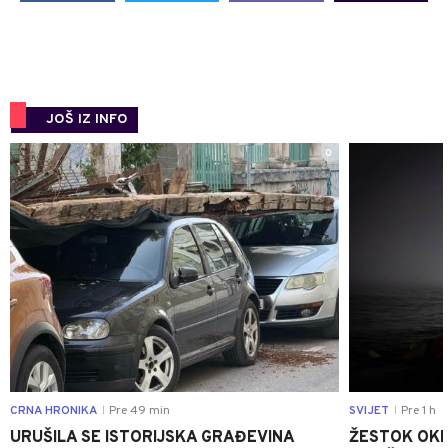
JOŠ IZ INFO
0
CRNA HRONIKA
Pre 49 min
SVIJET
Pre 1 h
|
|
URUŠILA SE ISTORIJSKA GRAĐEVINA
ŽESTOK OKRŠ