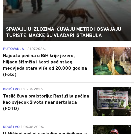
SPAVAJU U IZLOZIMA, ČUVAJU METRO I OSVAJAJU
TURISTE: MAČKE SU VLADARI ISTANBULA
0
PUTOVANJA
21.07.2026.
|
Najduža pećina u BiH krije jezero,
hiljade šišmiša i kosti pećinskog
medvjeda stare više od 20.000 godina
(Foto)
0
DRUŠTVO
28.06.2026.
|
Teslić čuva praistoriju: Rastuška pećina
kao svjedok života neandertalaca
(FOTO)
0
DRUŠTVO
06.06.2026.
|