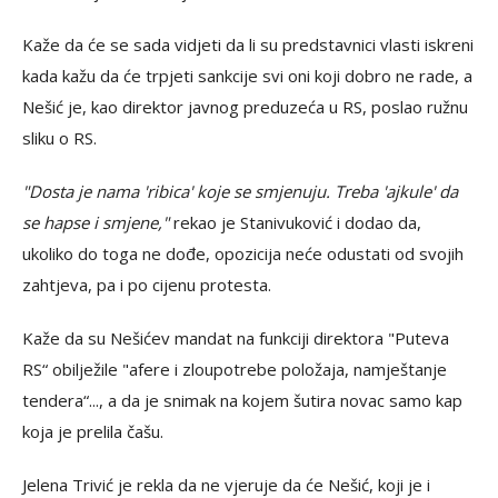
Kaže da će se sada vidjeti da li su predstavnici vlasti iskreni
kada kažu da će trpjeti sankcije svi oni koji dobro ne rade, a
Nešić je, kao direktor javnog preduzeća u RS, poslao ružnu
sliku o RS.
"Dosta je nama 'ribica' koje se smjenuju. Treba 'ajkule' da
se hapse i smjene,"
rekao je Stanivuković i dodao da,
ukoliko do toga ne dođe, opozicija neće odustati od svojih
zahtjeva, pa i po cijenu protesta.
Kaže da su Nešićev mandat na funkciji direktora "Puteva
RS“ obilježile "afere i zloupotrebe položaja, namještanje
tendera“..., a da je snimak na kojem šutira novac samo kap
koja je prelila čašu.
Jelena Trivić je rekla da ne vjeruje da će Nešić, koji je i