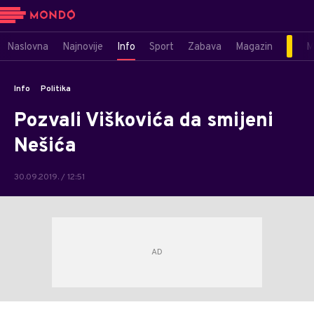
Naslovna
Najnovije
Info
Sport
Zabava
Magazin
M
Info
Politika
Pozvali Viškovića da smijeni
Nešića
30.09.2019. / 12:51