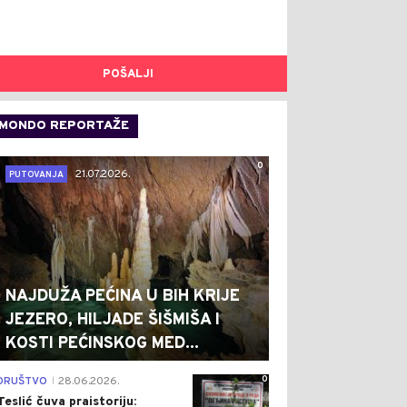
POŠALJI
MONDO REPORTAŽE
0
21.07.2026.
PUTOVANJA
NAJDUŽA PEĆINA U BIH KRIJE
JEZERO, HILJADE ŠIŠMIŠA I
KOSTI PEĆINSKOG MED...
0
DRUŠTVO
28.06.2026.
|
Teslić čuva praistoriju: