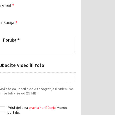
E-mail
*
Lokacija
*
Ubacite video ili foto
Možete da ubacite do 3 fotografije ili videa. Ne
smije biti više od 25 MB.
Pristajete na
pravila korišćenja
Mondo
portala.