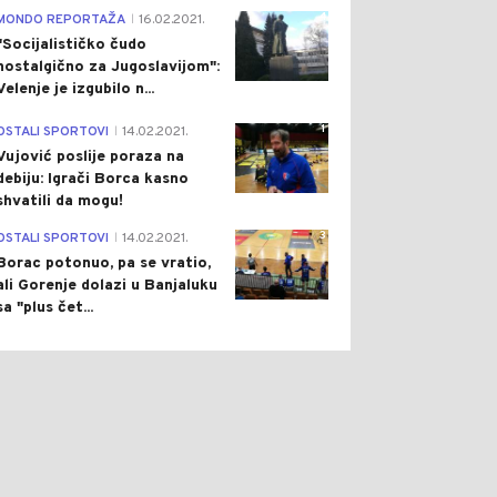
4
MONDO REPORTAŽA
16.02.2021.
|
"Socijalističko čudo
nostalgično za Jugoslavijom":
Velenje je izgubilo n...
1
OSTALI SPORTOVI
14.02.2021.
|
Vujović poslije poraza na
debiju: Igrači Borca kasno
shvatili da mogu!
3
OSTALI SPORTOVI
14.02.2021.
|
Borac potonuo, pa se vratio,
ali Gorenje dolazi u Banjaluku
sa "plus čet...