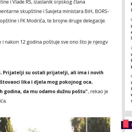
ine i Vlade RS, izaslanik srpskog člana
mentarne skupštine i Savjeta ministara BiH, BORS-
 opštine i FK Modriča, te brojne druge delegacije.
se i nakon 12 godina poštuje sve ono što je njeogv
Prijatelji su ostali prijatelji, ali ima i novih
poštovaoci lika i djela mog pokojnog oca.
nih godina, da mu odamo dužnu poštu"
, rekao je
ića.