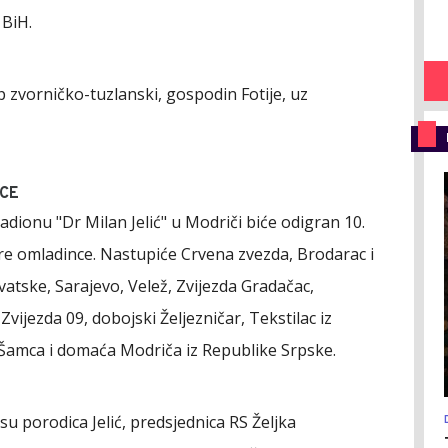
 BiH.
p zvorničko-tuzlanski, gospodin Fotije, uz
CE
stadionu "Dr Milan Jelić" u Modriči biće odigran 10.
ere omladince. Nastupiće Crvena zvezda, Brodarac i
vatske, Sarajevo, Velež, Zvijezda Gradačac,
Zvijezda 09, dobojski Željezničar, Tekstilac iz
 Šamca i domaća Modriča iz Republike Srpske.
 su porodica Jelić, predsjednica RS Željka