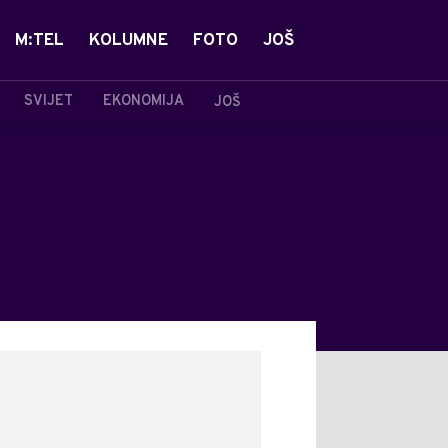
M:TEL
KOLUMNE
FOTO
JOŠ
SVIJET
EKONOMIJA
JOŠ