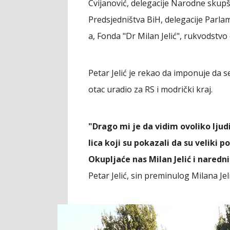
Cvijanović, delegacije Narodne skupšt
Predsjedništva BiH, delegacije Parla
a, Fonda "Dr Milan Jelić", rukvodstvo
Petar Jelić je rekao da imponuje da 
otac uradio za RS i modrički kraj.
"Drago mi je da vidim ovoliko ljudi. 
lica koji su pokazali da su veliki 
Okupljaće nas Milan Jelić i nared
Petar Jelić, sin preminulog Milana Jel