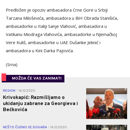
Predložen je opoziv ambasadora Crne Gore u Srbiji
Tarzana Miloševića, ambasadora u BiH Obrada Stanišića,
ambasadorke u Italiji Sanje Vlahović, ambasadora u
Vatikanu Miodraga Vlahovića, ambasadorke u NJemačkoj
Vere Kuliš, ambasadorke u UAE Dušanke Jeknić i
ambasadora u Kini Darka Pajovića.
(Srna)
MOŽDA ĆE VAS ZANIMATI
0
REGION
16.12.2020.
|
Krivokapić: Razmišljamo o
ukidanju zabrane za Georgieva i
Bećkovića
0
NEŠTO ČUDNO SE DOGAĐA
16.12.2020.
|