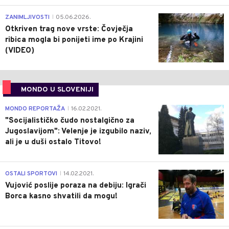
0
ZANIMLJIVOSTI
05.06.2026.
|
Otkriven trag nove vrste: Čovječja
ribica mogla bi ponijeti ime po Krajini
(VIDEO)
MONDO U SLOVENIJI
4
MONDO REPORTAŽA
16.02.2021.
|
"Socijalističko čudo nostalgično za
Jugoslavijom": Velenje je izgubilo naziv,
ali je u duši ostalo Titovo!
1
OSTALI SPORTOVI
14.02.2021.
|
Vujović poslije poraza na debiju: Igrači
Borca kasno shvatili da mogu!