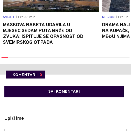
SVIJET
Pre 32 min
REGION
Pre 1 h
|
|
MASKOVA RAKETA UDARILA U
DRAMA NA J
MJESEC SEDAM PUTA BRŽE OD
NA KUPAČE, 
ZVUKA: ISPITUJE SE OPASNOST OD
MEĐU NJIMA 
SVEMIRSKOG OTPADA
KOMENTARI
0
SVI KOMENTARI
Upiši ime