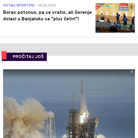
3
OSTALI SPORTOVI
14.02.2021.
|
Borac potonuo, pa se vratio, ali Gorenje
dolazi u Banjaluku sa "plus četiri"!
PROČITAJ JOŠ
0