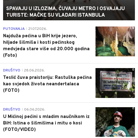
SPAVAJU U IZLOZIMA, ČUVAJU METRO I OSVAJAJU
TURISTE: MAČKE SU VLADARI ISTANBULA
0
PUTOVANJA
21.07.2026.
|
Najduža pećina u BiH krije jezero,
hiljade šišmiša i kosti pećinskog
medvjeda stare više od 20.000 godina
(Foto)
0
DRUŠTVO
28.06.2026.
|
Teslić čuva praistoriju: Rastuška pećina
kao svjedok života neandertalaca
(FOTO)
0
DRUŠTVO
06.06.2026.
|
U Mićinoj pećini s mladim naučnikom iz
BiH: Istina o šišmišima i mitu o kosi
(FOTO/VIDEO)