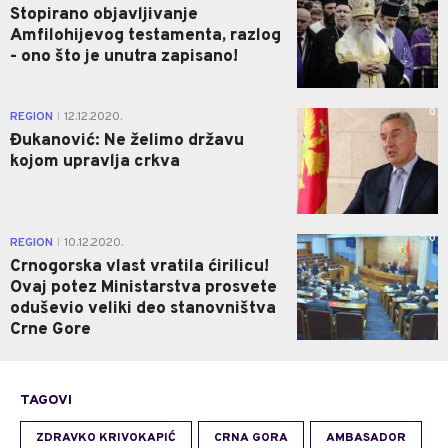
Stopirano objavljivanje
Amfilohijevog testamenta, razlog
- ono što je unutra zapisano!
0
REGION
12.12.2020.
|
Đukanović: Ne želimo državu
kojom upravlja crkva
0
REGION
10.12.2020.
|
Crnogorska vlast vratila ćirilicu!
Ovaj potez Ministarstva prosvete
oduševio veliki deo stanovništva
Crne Gore
TAGOVI
ZDRAVKO KRIVOKAPIĆ
CRNA GORA
AMBASADOR