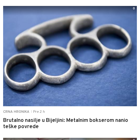
0
Pre 2 h
CRNA HRONIKA
|
Brutalno nasilje u Bijeljini: Metalnim bokserom nanio
teške povrede