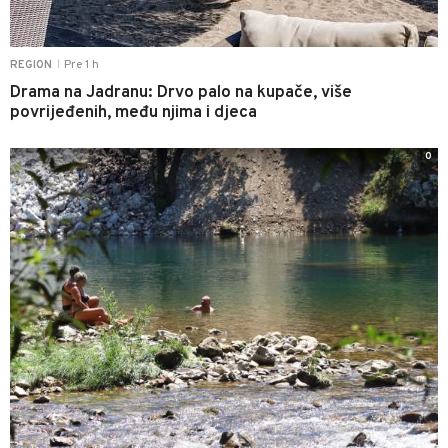
Pre 1 h
REGION
|
Drama na Jadranu: Drvo palo na kupače, više
povrijeđenih, među njima i djeca
0