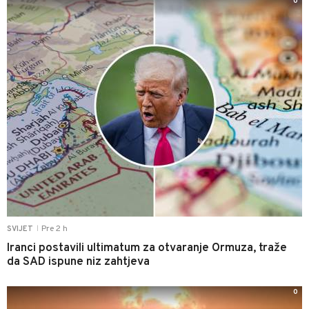
0
Pre 2 h
SVIJET
|
Iranci postavili ultimatum za otvaranje Ormuza, traže
da SAD ispune niz zahtjeva
0