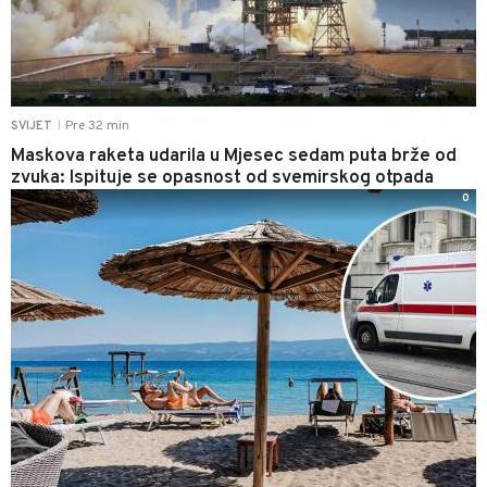
Pre 32 min
SVIJET
|
Maskova raketa udarila u Mjesec sedam puta brže od
zvuka: Ispituje se opasnost od svemirskog otpada
0