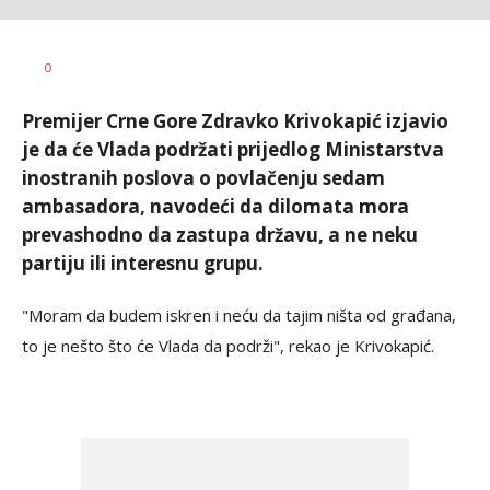
Dušan
AUTOR
0
Volaš
Premijer Crne Gore Zdravko Krivokapić izjavio
je da će Vlada podržati prijedlog Ministarstva
inostranih poslova o povlačenju sedam
ambasadora, navodeći da dilomata mora
prevashodno da zastupa državu, a ne neku
partiju ili interesnu grupu.
"Moram da budem iskren i neću da tajim ništa od građana,
to je nešto što će Vlada da podrži", rekao je Krivokapić.