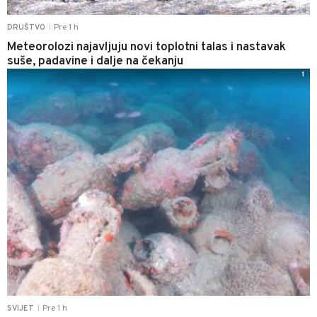
Pre 1 h
DRUŠTVO
|
Meteorolozi najavljuju novi toplotni talas i nastavak
suše, padavine i dalje na čekanju
1
Pre 1 h
SVIJET
|