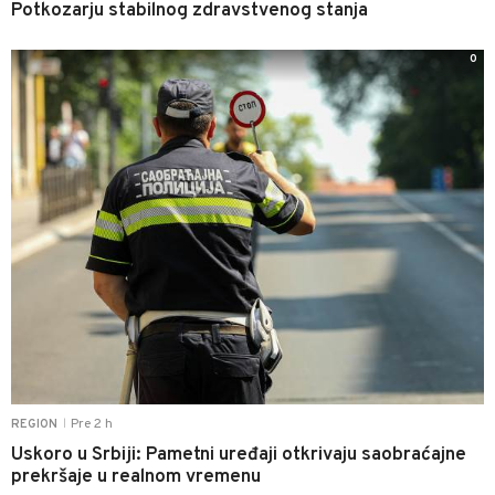
Potkozarju stabilnog zdravstvenog stanja
0
Pre 2 h
REGION
|
Uskoro u Srbiji: Pametni uređaji otkrivaju saobraćajne
prekršaje u realnom vremenu