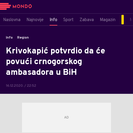
Naslovna
Najnovije
Info
Sport
Zabava
Magazin
M
Info
Region
Krivokapić potvrdio da će
povući crnogorskog
ambasadora u BiH
16.12.2020. / 22:52