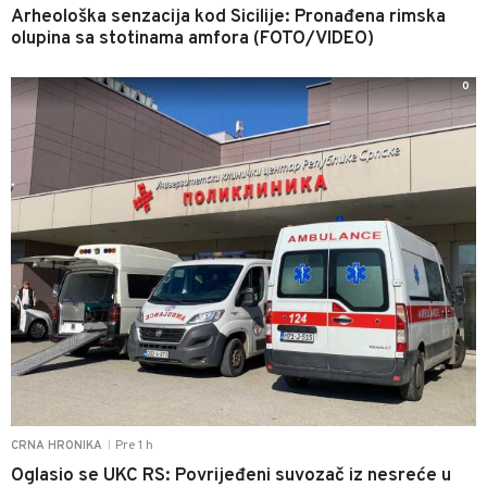
Arheološka senzacija kod Sicilije: Pronađena rimska
olupina sa stotinama amfora (FOTO/VIDEO)
0
Pre 1 h
CRNA HRONIKA
|
Oglasio se UKC RS: Povrijeđeni suvozač iz nesreće u