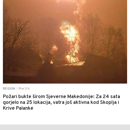
Pre 3 h
REGION
|
Požari bukte širom Sjeverne Makedonije: Za 24 sata
gorjelo na 25 lokacija, vatra još aktivna kod Skoplja i
Krive Palanke