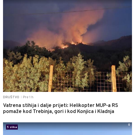
Pre 1 h
DRUŠTVO
|
Vatrena stihija i dalje prijeti: Helikopter MUP-a RS
pomaže kod Trebinja, gori i kod Konjica i Kladnja
0
5 slika