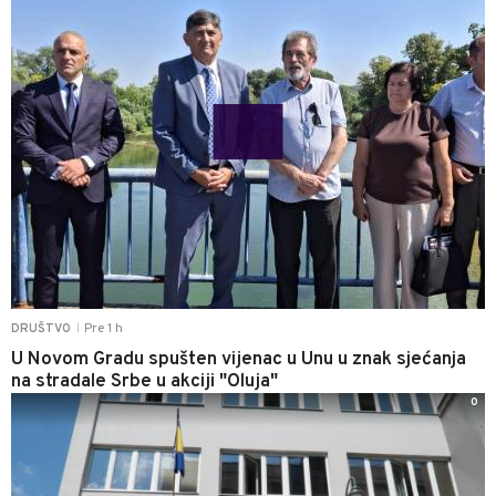
Pre 1 h
DRUŠTVO
|
U Novom Gradu spušten vijenac u Unu u znak sjećanja
na stradale Srbe u akciji "Oluja"
0