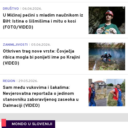
0
DRUŠTVO
06.06.2026.
|
U Mićinoj pećini s mladim naučnikom iz
BiH: Istina o šišmišima i mitu o kosi
(FOTO/VIDEO)
0
ZANIMLJIVOSTI
05.06.2026.
|
Otkriven trag nove vrste: Čovječja
ribica mogla bi ponijeti ime po Krajini
(VIDEO)
0
REGION
29.05.2026.
|
Sam među vukovima i šakalima:
Nevjerovatna reportaža o jedinom
stanovniku zaboravljenog zaseoka u
Dalmaciji (VIDEO)
MONDO U SLOVENIJI