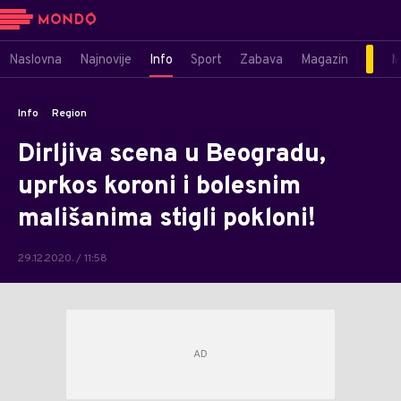
Naslovna
Najnovije
Info
Sport
Zabava
Magazin
M
Info
Region
Dirljiva scena u Beogradu,
uprkos koroni i bolesnim
mališanima stigli pokloni!
29.12.2020. / 11:58