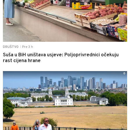
Pre 3 h
DRUŠTVO
|
Suša u BiH uništava usjeve: Poljoprivrednici očekuju
rast cijena hrane
0