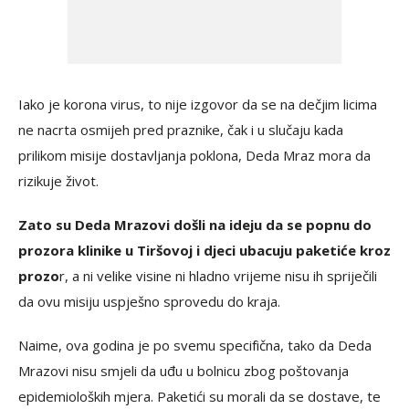
Iako je korona virus, to nije izgovor da se na dečjim licima
ne nacrta osmijeh pred praznike, čak i u slučaju kada
prilikom misije dostavljanja poklona, Deda Mraz mora da
rizikuje život.
Zato su Deda Mrazovi došli na ideju da se popnu do
prozora klinike u Tiršovoj i djeci ubacuju paketiće kroz
prozo
r, a ni velike visine ni hladno vrijeme nisu ih spriječili
da ovu misiju uspješno sprovedu do kraja.
Naime, ova godina je po svemu specifična, tako da Deda
Mrazovi nisu smjeli da uđu u bolnicu zbog poštovanja
epidemioloških mjera. Paketići su morali da se dostave, te