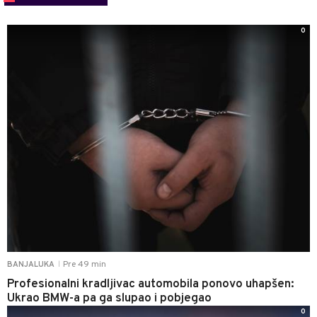
0
Pre 49 min
BANJALUKA
|
Profesionalni kradljivac automobila ponovo uhapšen:
Ukrao BMW-a pa ga slupao i pobjegao
0