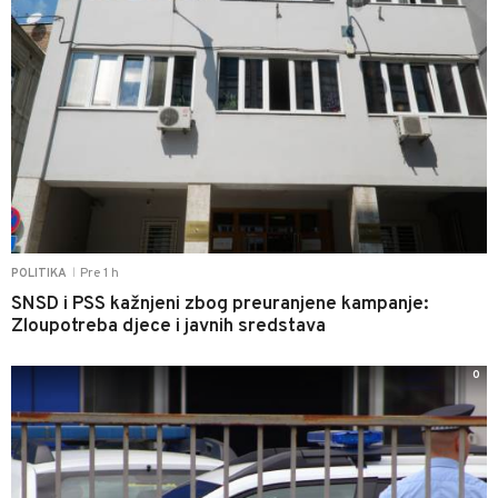
Pre 1 h
POLITIKA
|
SNSD i PSS kažnjeni zbog preuranjene kampanje:
Zloupotreba djece i javnih sredstava
0