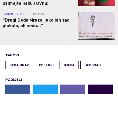
uzimajte Raku i Ovnu!
0
ZANIMLJIVOSTI
26.12.2020.
|
"Dragi Deda Mraze, jako bih sad
plakala, ali neću..."
TAGOVI
DEDA MRAZ
POKLONI
DJECA
BEOGRAD
PODIJELI