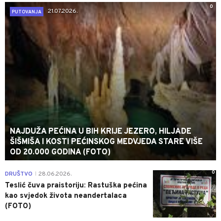
0
21.07.2026.
PUTOVANJA
NAJDUŽA PEĆINA U BIH KRIJE JEZERO, HILJADE
ŠIŠMIŠA I KOSTI PEĆINSKOG MEDVJEDA STARE VIŠE
OD 20.000 GODINA (FOTO)
0
DRUŠTVO
28.06.2026.
|
Teslić čuva praistoriju: Rastuška pećina
kao svjedok života neandertalaca
(FOTO)