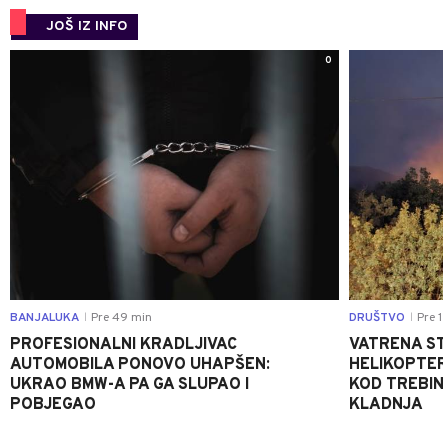
JOŠ IZ INFO
0
BANJALUKA
Pre 49 min
DRUŠTVO
Pre 1 
|
|
PROFESIONALNI KRADLJIVAC
VATRENA STIH
AUTOMOBILA PONOVO UHAPŠEN:
HELIKOPTER
UKRAO BMW-A PA GA SLUPAO I
KOD TREBINJ
POBJEGAO
KLADNJA