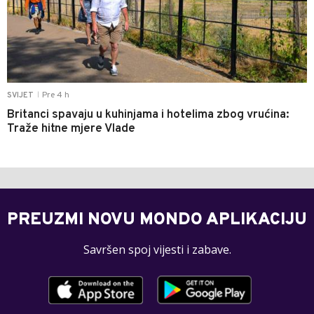
Pre 4 h
SVIJET
|
Britanci spavaju u kuhinjama i hotelima zbog vrućina:
Traže hitne mjere Vlade
PREUZMI NOVU MONDO APLIKACIJU
Savršen spoj vijesti i zabave.