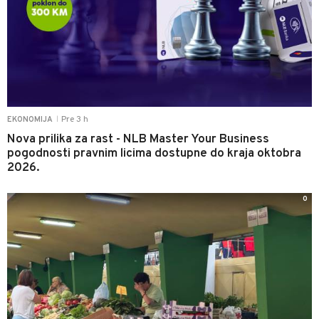
Pre 3 h
EKONOMIJA
|
Nova prilika za rast - NLB Master Your Business
pogodnosti pravnim licima dostupne do kraja oktobra
2026.
0