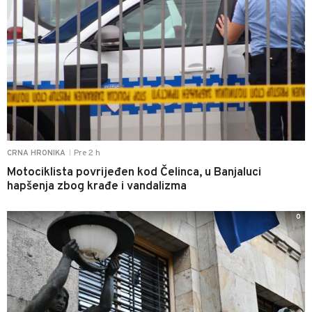
Pre 2 h
CRNA HRONIKA
|
Motociklista povrijeđen kod Čelinca, u Banjaluci
hapšenja zbog krađe i vandalizma
0