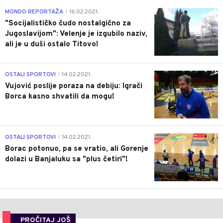
4
MONDO REPORTAŽA
16.02.2021.
|
"Socijalističko čudo nostalgično za
Jugoslavijom": Velenje je izgubilo naziv,
ali je u duši ostalo Titovo!
1
OSTALI SPORTOVI
14.02.2021.
|
Vujović poslije poraza na debiju: Igrači
Borca kasno shvatili da mogu!
3
OSTALI SPORTOVI
14.02.2021.
|
Borac potonuo, pa se vratio, ali Gorenje
dolazi u Banjaluku sa "plus četiri"!
PROČITAJ JOŠ