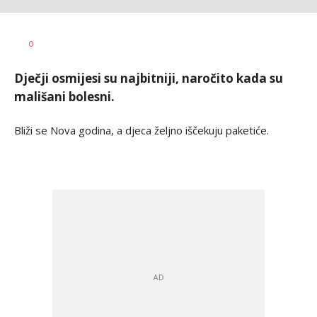
Dušan
AUTOR
0
Volaš
Dječji osmijesi su najbitniji, naročito kada su
mališani bolesni.
Bliži se Nova godina, a djeca željno iščekuju paketiće.