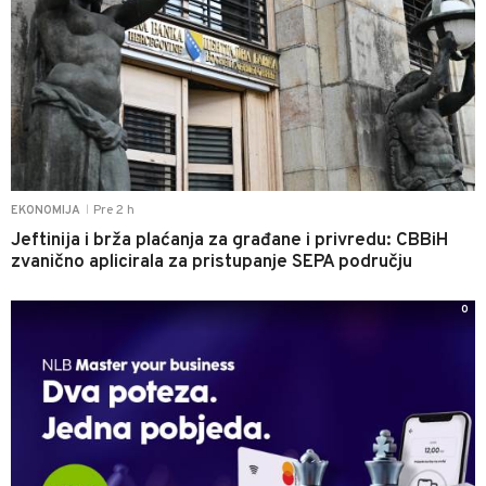
Pre 2 h
EKONOMIJA
|
Jeftinija i brža plaćanja za građane i privredu: CBBiH
zvanično aplicirala za pristupanje SEPA području
0