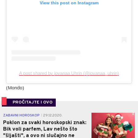
View this post on Instagram
A post shared by jovanaa Uhrin (@jovanaa_uhrin)
(Mondo)
PROČITAJTE I OVO
0
ZABAVNI HOROSKOP
29.12.2020.
|
Poklon za svaki horoskopski znak:
Bik voli parfem, Lav nešto što
"šljašti", a ovo ni slučajno ne