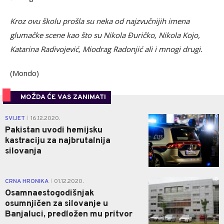
Kroz ovu školu prošla su neka od najzvučnijih imena
glumačke scene kao što su Nikola Đuričko, Nikola Kojo,
Katarina Radivojević, Miodrag Radonjić ali i mnogi drugi.
(Mondo)
MOŽDA ĆE VAS ZANIMATI
0
SVIJET
16.12.2020.
|
Pakistan uvodi hemijsku
kastraciju za najbrutalnija
silovanja
0
CRNA HRONIKA
01.12.2020.
|
Osamnaestogodišnjak
osumnjičen za silovanje u
Banjaluci, predložen mu pritvor