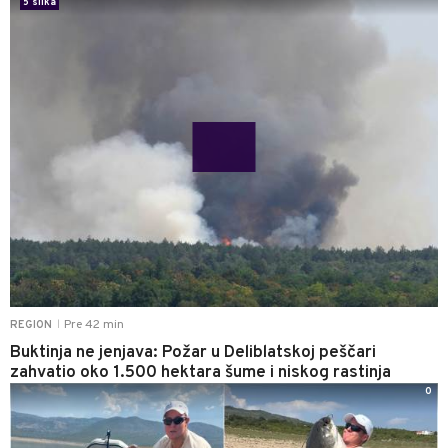
5 slika
Pre 42 min
REGION
|
Buktinja ne jenjava: Požar u Deliblatskoj peščari
zahvatio oko 1.500 hektara šume i niskog rastinja
0