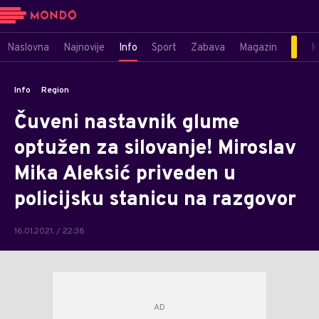
Naslovna
Najnovije
Info
Sport
Zabava
Magazin
M
Info
Region
Čuveni nastavnik glume
optužen za silovanje! Miroslav
Mika Aleksić priveden u
policijsku stanicu na razgovor
16.01.2021. / 22:38