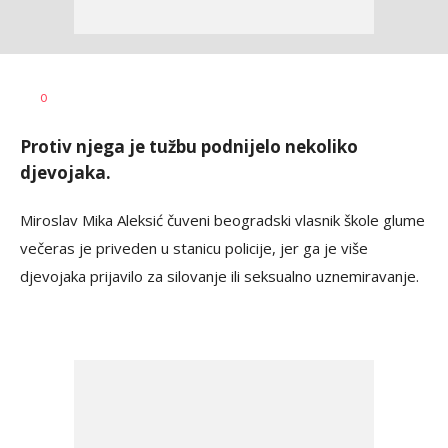
Dušan
AUTOR
0
Ivković
Protiv njega je tužbu podnijelo nekoliko
djevojaka.
Miroslav Mika Aleksić čuveni beogradski vlasnik škole glume
večeras je priveden u stanicu policije, jer ga je više
djevojaka prijavilo za silovanje ili seksualno uznemiravanje.