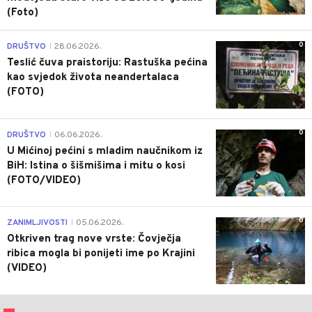
(Foto)
0
DRUŠTVO
28.06.2026.
|
Teslić čuva praistoriju: Rastuška pećina
kao svjedok života neandertalaca
(FOTO)
0
DRUŠTVO
06.06.2026.
|
U Mićinoj pećini s mladim naučnikom iz
BiH: Istina o šišmišima i mitu o kosi
(FOTO/VIDEO)
0
ZANIMLJIVOSTI
05.06.2026.
|
Otkriven trag nove vrste: Čovječja
ribica mogla bi ponijeti ime po Krajini
(VIDEO)