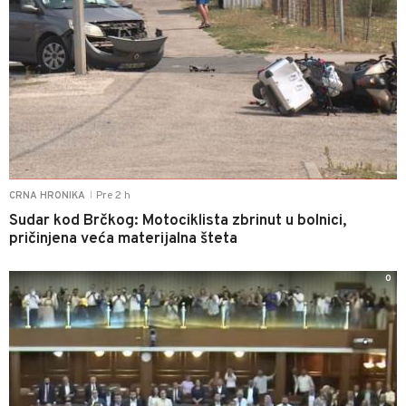
Pre 2 h
CRNA HRONIKA
|
Sudar kod Brčkog: Motociklista zbrinut u bolnici,
pričinjena veća materijalna šteta
0