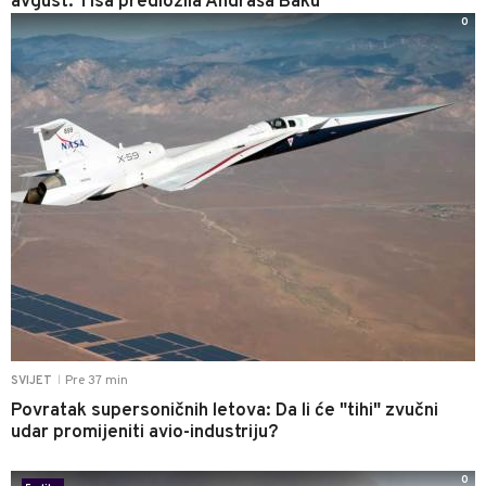
avgust: Tisa predložila Andraša Baku
0
Pre 37 min
SVIJET
|
Povratak supersoničnih letova: Da li će "tihi" zvučni
udar promijeniti avio-industriju?
0