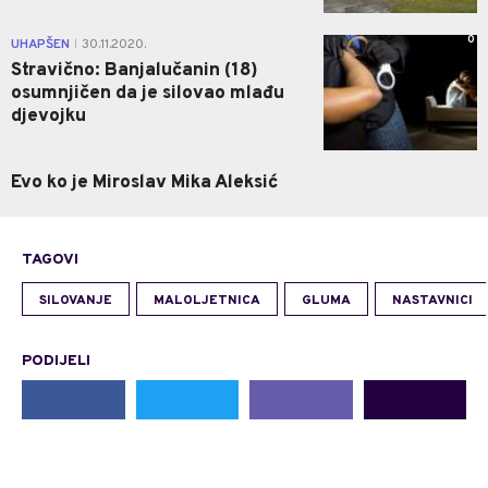
0
UHAPŠEN
30.11.2020.
|
Stravično: Banjalučanin (18)
osumnjičen da je silovao mlađu
djevojku
Evo ko je Miroslav Mika Aleksić
TAGOVI
SILOVANJE
MALOLJETNICA
GLUMA
NASTAVNICI
PODIJELI