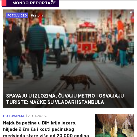
MONDO REPORTAŽE
0
Pre 5 h
FOTO, VIDEO
SPAVAJU U IZLOZIMA, ČUVAJU METRO I OSVAJAJU
TURISTE: MAČKE SU VLADARI ISTANBULA
0
PUTOVANJA
21.07.2026.
|
Najduža pećina u BiH krije jezero,
hiljade šišmiša i kosti pećinskog
medvjeda stare više od 20.000 godina