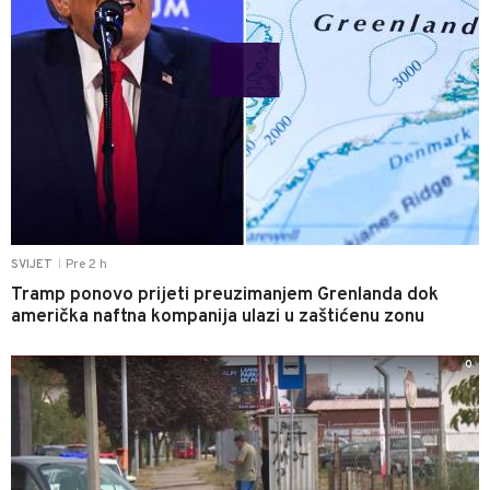
Pre 2 h
SVIJET
|
Tramp ponovo prijeti preuzimanjem Grenlanda dok
američka naftna kompanija ulazi u zaštićenu zonu
0