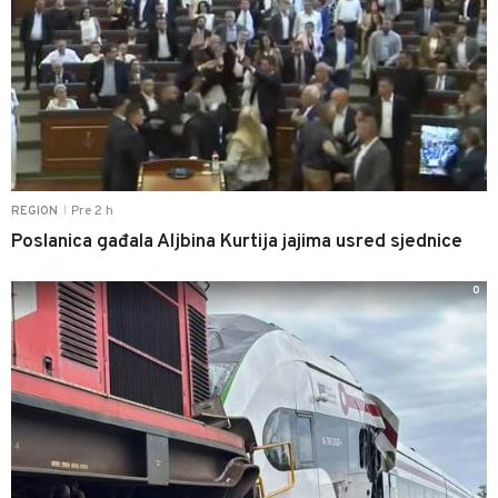
Pre 2 h
REGION
|
Poslanica gađala Aljbina Kurtija jajima usred sjednice
0