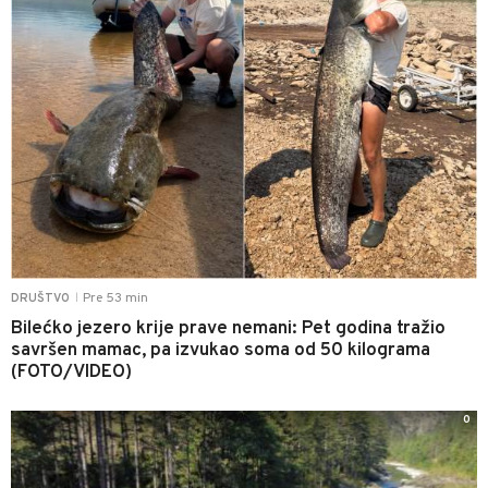
Pre 53 min
DRUŠTVO
|
Bilećko jezero krije prave nemani: Pet godina tražio
savršen mamac, pa izvukao soma od 50 kilograma
(FOTO/VIDEO)
0