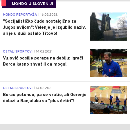
MONDO U SLOVENIJI
4
MONDO REPORTAŽA
16.02.2021.
|
"Socijalističko čudo nostalgično za
Jugoslavijom": Velenje je izgubilo naziv,
ali je u duši ostalo Titovo!
1
OSTALI SPORTOVI
14.02.2021.
|
Vujović poslije poraza na debiju: Igrači
Borca kasno shvatili da mogu!
3
OSTALI SPORTOVI
14.02.2021.
|
Borac potonuo, pa se vratio, ali Gorenje
dolazi u Banjaluku sa "plus četiri"!