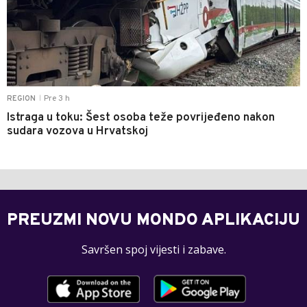
Pre 3 h
REGION
|
Istraga u toku: Šest osoba teže povrijeđeno nakon
sudara vozova u Hrvatskoj
PREUZMI NOVU MONDO APLIKACIJU
Savršen spoj vijesti i zabave.