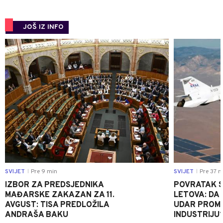
JOŠ IZ INFO
0
SVIJET
Pre 9 min
SVIJET
Pre 37 m
|
|
IZBOR ZA PREDSJEDNIKA
POVRATAK S
MAĐARSKE ZAKAZAN ZA 11.
LETOVA: DA L
AVGUST: TISA PREDLOŽILA
UDAR PROMIJ
ANDRAŠA BAKU
INDUSTRIJU