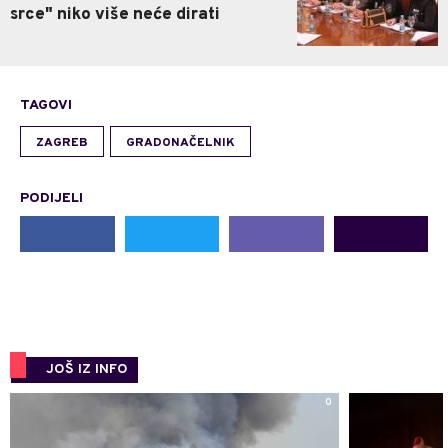
srce" niko više neće dirati
TAGOVI
ZAGREB
GRADONAČELNIK
PODIJELI
JOŠ IZ INFO
0