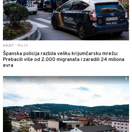
Pre 1 h
SVIJET
|
Španska policija razbila veliku krijumčarsku mrežu:
Prebacili više od 2.000 migranata i zaradili 24 miliona
evra
0