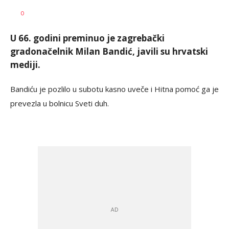
Lana
AUTOR
0
Stošić
U 66. godini preminuo je zagrebački
gradonačelnik Milan Bandić, javili su hrvatski
mediji.
Bandiću je pozlilo u subotu kasno uveče i Hitna pomoć ga je
prevezla u bolnicu Sveti duh.