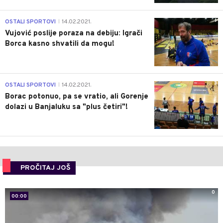
1
OSTALI SPORTOVI
14.02.2021.
|
Vujović poslije poraza na debiju: Igrači
Borca kasno shvatili da mogu!
3
OSTALI SPORTOVI
14.02.2021.
|
Borac potonuo, pa se vratio, ali Gorenje
dolazi u Banjaluku sa "plus četiri"!
PROČITAJ JOŠ
0
00:00