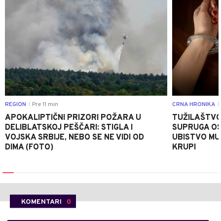
REGION
Pre 11 min
CRNA HRONIKA
|
|
APOKALIPTIČNI PRIZORI POŽARA U
TUŽILAŠTVO
DELIBLATSKOJ PEŠČARI: STIGLA I
SUPRUGA OS
VOJSKA SRBIJE, NEBO SE NE VIDI OD
UBISTVO MU
DIMA (FOTO)
KRUPI
KOMENTARI
0