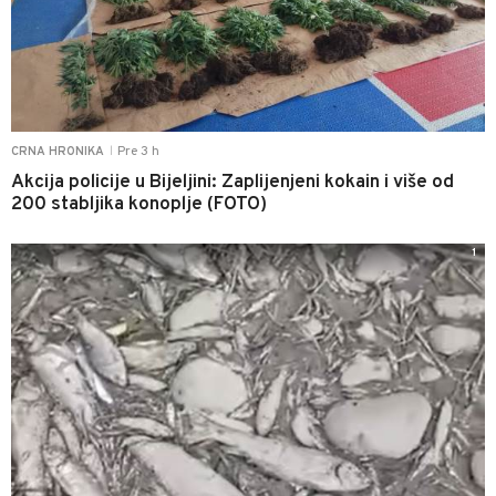
Pre 3 h
CRNA HRONIKA
|
Akcija policije u Bijeljini: Zaplijenjeni kokain i više od
200 stabljika konoplje (FOTO)
1