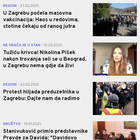
0
REGION
23.02.2021.
|
U Zagrebu počela masovna
vakcinacija: Haos u redovima,
stotine čekaju od ranog jutra
0
NE VRAĆA SE U STAN
10.02.2021.
|
Tužiću krivca! Nikolina Pišek
nakon trovanja seli se u Beograd,
u Zagrebu nema gdje da živi
0
REGION
03.02.2021.
|
Protest hiljada preduzetnika u
Zagrebu: Dajte nam da radimo
1
DRUŠTVO
19.01.2021.
|
Stanivuković primio predstavnike
Pravde za Davida: "Davidovo