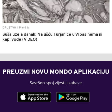
Pre 4 h
DRUŠTVO
|
Suša uzela danak: Na ušću Turjanice u Vrbas nema ni
kapi vode (VIDEO)
PREUZMI NOVU MONDO APLIKACIJU
Savršen spoj vijesti i zabave.