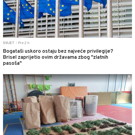
Pre 2 h
SVIJET
|
Bogataši uskoro ostaju bez najveće privilegije?
Brisel zaprijetio ovim državama zbog "zlatnih
pasoša"
0