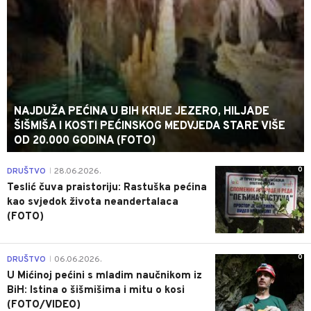
NAJDUŽA PEĆINA U BIH KRIJE JEZERO, HILJADE
ŠIŠMIŠA I KOSTI PEĆINSKOG MEDVJEDA STARE VIŠE
OD 20.000 GODINA (FOTO)
0
DRUŠTVO
28.06.2026.
|
Teslić čuva praistoriju: Rastuška pećina
kao svjedok života neandertalaca
(FOTO)
0
DRUŠTVO
06.06.2026.
|
U Mićinoj pećini s mladim naučnikom iz
BiH: Istina o šišmišima i mitu o kosi
(FOTO/VIDEO)