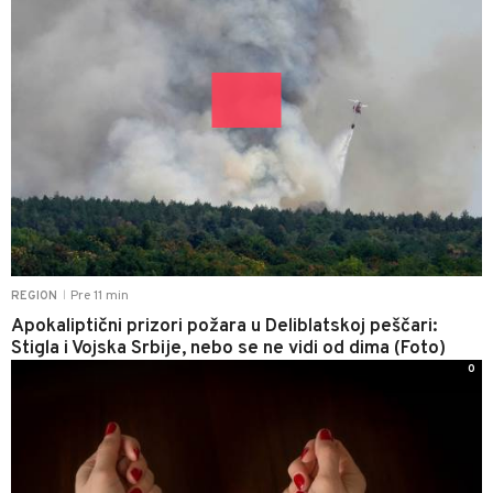
Pre 11 min
REGION
|
Apokaliptični prizori požara u Deliblatskoj peščari:
Stigla i Vojska Srbije, nebo se ne vidi od dima (Foto)
0