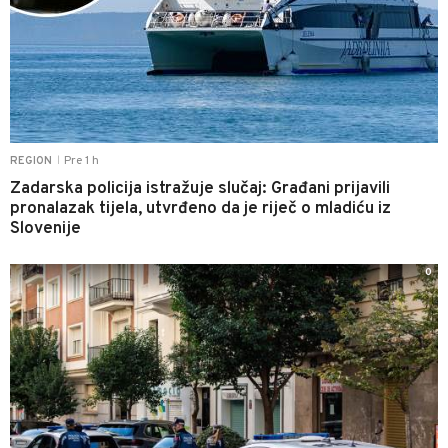
Pre 1 h
REGION
|
Zadarska policija istražuje slučaj: Građani prijavili
pronalazak tijela, utvrđeno da je riječ o mladiću iz
Slovenije
0