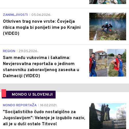
0
ZANIMLJIVOSTI
05.06.2026.
|
Otkriven trag nove vrste: Čovječja
ribica mogla bi ponijeti ime po Krajini
(VIDEO)
0
REGION
29.05.2026.
|
Sam među vukovima i šakalima:
Nevjerovatna reportaža o jedinom
stanovniku zaboravljenog zaseoka u
Dalmaciji (VIDEO)
MONDO U SLOVENIJI
4
MONDO REPORTAŽA
16.02.2021.
|
"Socijalističko čudo nostalgično za
Jugoslavijom": Velenje je izgubilo naziv,
ali je u duši ostalo Titovo!