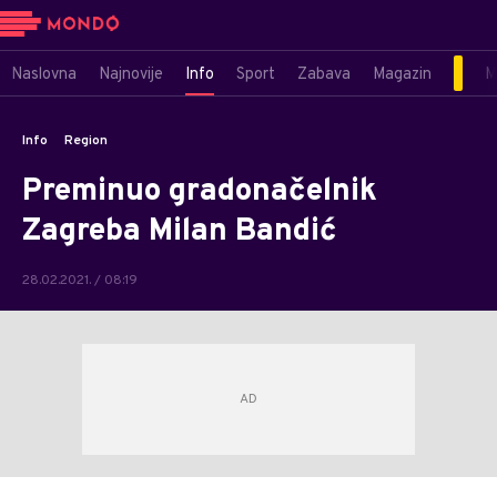
Naslovna
Najnovije
Info
Sport
Zabava
Magazin
M
Info
Region
Preminuo gradonačelnik
Zagreba Milan Bandić
28.02.2021. / 08:19