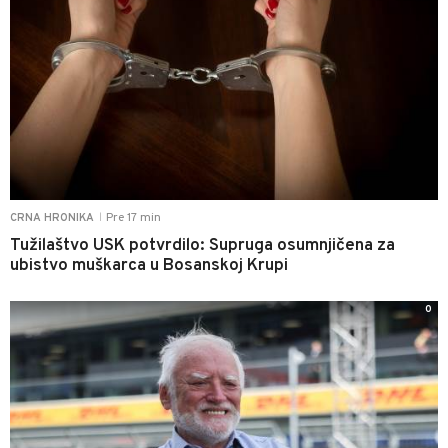
Pre 17 min
CRNA HRONIKA
|
Tužilaštvo USK potvrdilo: Supruga osumnjičena za
ubistvo muškarca u Bosanskoj Krupi
0