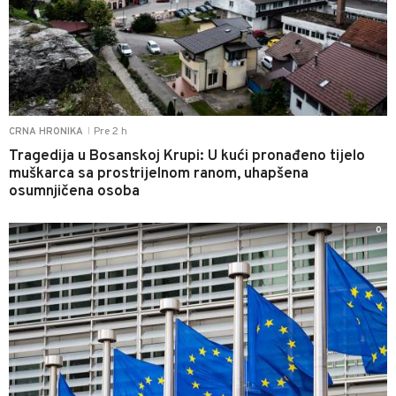
Pre 2 h
CRNA HRONIKA
|
Tragedija u Bosanskoj Krupi: U kući pronađeno tijelo
muškarca sa prostrijelnom ranom, uhapšena
osumnjičena osoba
0