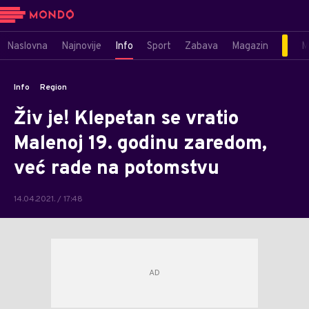
Naslovna
Najnovije
Info
Sport
Zabava
Magazin
M
Info
Region
Živ je! Klepetan se vratio
Malenoj 19. godinu zaredom,
već rade na potomstvu
14.04.2021. / 17:48