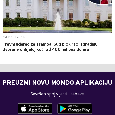
Pre 3 h
SVIJET
|
Pravni udarac za Trampa: Sud blokirao izgradnju
dvorane u Bijeloj kući od 400 miliona dolara
PREUZMI NOVU MONDO APLIKACIJU
Savršen spoj vijesti i zabave.