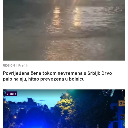
Pre 1 h
REGION
|
Povrijeđena žena tokom nevremena u Srbiji: Drvo
palo na nju, hitno prevezena u bolnicu
0
7 slika