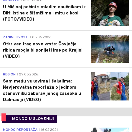
DRUŠTVO
06.06.2026.
|
U Mićinoj pećini s mladim naučnikom iz
BiH: Istina o šišmišima i mitu o kosi
(FOTO/VIDEO)
0
ZANIMLJIVOSTI
05.06.2026.
|
Otkriven trag nove vrste: Čovječja
ribica mogla bi ponijeti ime po Krajini
(VIDEO)
0
REGION
29.05.2026.
|
Sam među vukovima i šakalima:
Nevjerovatna reportaža o jedinom
stanovniku zaboravljenog zaseoka u
Dalmaciji (VIDEO)
MONDO U SLOVENIJI
4
MONDO REPORTAŽA
16.02.2021.
|