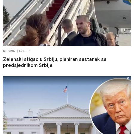
Pre 3 h
REGION
|
Zelenski stigao u Srbiju, planiran sastanak sa
predsjednikom Srbije
0