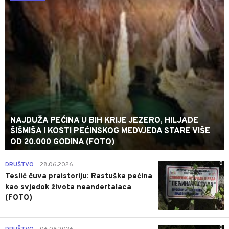
NAJDUŽA PEĆINA U BIH KRIJE JEZERO, HILJADE
ŠIŠMIŠA I KOSTI PEĆINSKOG MEDVJEDA STARE VIŠE
OD 20.000 GODINA (FOTO)
0
DRUŠTVO
28.06.2026.
|
Teslić čuva praistoriju: Rastuška pećina
kao svjedok života neandertalaca
(FOTO)
0