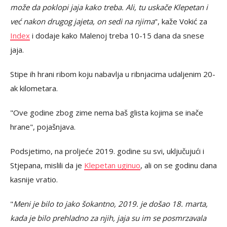
može da poklopi jaja kako treba. Ali, tu uskače Klepetan i
već nakon drugog jajeta, on sedi na njima
", kaže Vokić za
Index
i dodaje kako Malenoj treba 10-15 dana da snese
jaja.
Stipe ih hrani ribom koju nabavlja u ribnjacima udaljenim 20-
ak kilometara.
"Ove godine zbog zime nema baš glista kojima se inače
hrane", pojašnjava.
Podsjetimo, na proljeće 2019. godine su svi, uključujući i
Stjepana, mislili da je
Klepetan uginuo
, ali on se godinu dana
kasnije vratio.
"
Meni je bilo to jako šokantno, 2019. je došao 18. marta,
kada je bilo prehladno za njih, jaja su im se posmrzavala