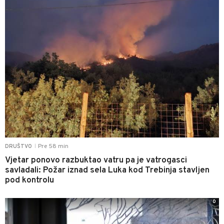
Pre 58 min
DRUŠTVO
|
Vjetar ponovo razbuktao vatru pa je vatrogasci
savladali: Požar iznad sela Luka kod Trebinja stavljen
pod kontrolu
0