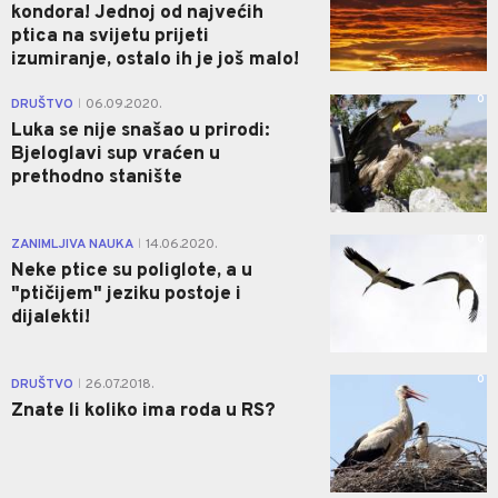
kondora! Jednoj od najvećih
ptica na svijetu prijeti
izumiranje, ostalo ih je još malo!
0
DRUŠTVO
06.09.2020.
|
Luka se nije snašao u prirodi:
Bjeloglavi sup vraćen u
prethodno stanište
0
ZANIMLJIVA NAUKA
14.06.2020.
|
Neke ptice su poliglote, a u
"ptičijem" jeziku postoje i
dijalekti!
0
DRUŠTVO
26.07.2018.
|
Znate li koliko ima roda u RS?