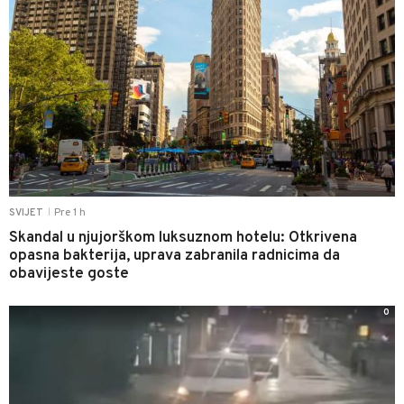
Pre 1 h
SVIJET
|
Skandal u njujorškom luksuznom hotelu: Otkrivena
opasna bakterija, uprava zabranila radnicima da
obavijeste goste
0