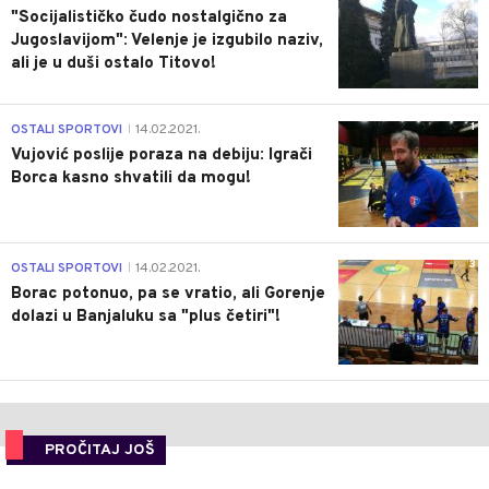
"Socijalističko čudo nostalgično za
Jugoslavijom": Velenje je izgubilo naziv,
ali je u duši ostalo Titovo!
1
OSTALI SPORTOVI
14.02.2021.
|
Vujović poslije poraza na debiju: Igrači
Borca kasno shvatili da mogu!
3
OSTALI SPORTOVI
14.02.2021.
|
Borac potonuo, pa se vratio, ali Gorenje
dolazi u Banjaluku sa "plus četiri"!
PROČITAJ JOŠ