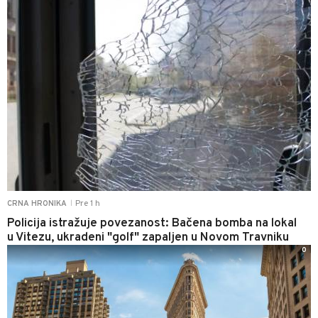
Pre 1 h
CRNA HRONIKA
|
Policija istražuje povezanost: Bačena bomba na lokal
u Vitezu, ukradeni "golf" zapaljen u Novom Travniku
0