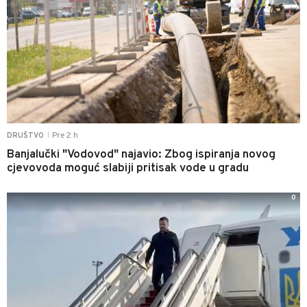
Pre 2 h
DRUŠTVO
|
Banjalučki "Vodovod" najavio: Zbog ispiranja novog
cjevovoda moguć slabiji pritisak vode u gradu
0