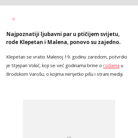
Dušan
AUTOR
0
Volaš
Najpoznatiji ljubavni par u ptičijem svijetu,
rode Klepetan i Malena, ponovo su zajedno.
Klepetan se vratio Malenoj 19. godinu zaredom, potvrdio
je Stjepan Vokić, koji se već godinama brine o
rodama
u
Brodskom Varošu, o kojima nerijetko pišu i strani mediji.