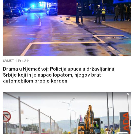
Pre 2 h
SVIJET
|
Drama u Njemačkoj: Policija upucala državljanina
Srbije koji ih je napao lopatom, njegov brat
automobilom probio kordon
0