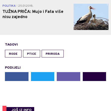
1
POLITIKA
25.01.2018.
|
TUŽNA PRIČA: Mujo i Fata više
nisu zajedno
TAGOVI
RODE
PTICE
PRIRODA
PODIJELI
JOŠ IZ INFO