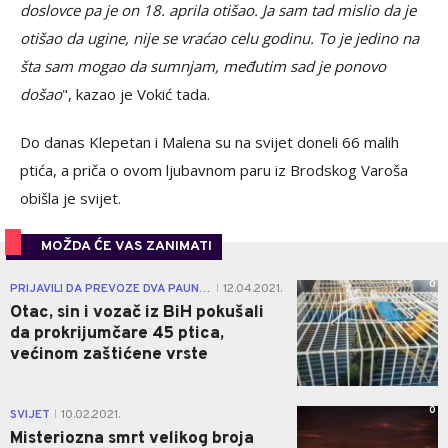
doslovce pa je on 18. aprila otišao. Ja sam tad mislio da je
otišao da ugine, nije se vraćao celu godinu. To je jedino na
šta sam mogao da sumnjam, međutim sad je ponovo
došao
", kazao je Vokić tada.
Do danas Klepetan i Malena su na svijet doneli 66 malih
ptića, a priča o ovom ljubavnom paru iz Brodskog Varoša
obišla je svijet.
MOŽDA ĆE VAS ZANIMATI
0
PRIJAVILI DA PREVOZE DVA PAUNA I DVIJE KOKOŠKE
12.04.2021.
|
Otac, sin i vozač iz BiH pokušali
da prokrijumčare 45 ptica,
većinom zaštićene vrste
0
SVIJET
10.02.2021.
|
Misteriozna smrt velikog broja