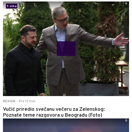
0
5 slika
Pre 13 min
REGION
|
Vučić priredio svečanu večeru za Zelenskog:
Poznate teme razgovora u Beogradu (Foto)
0