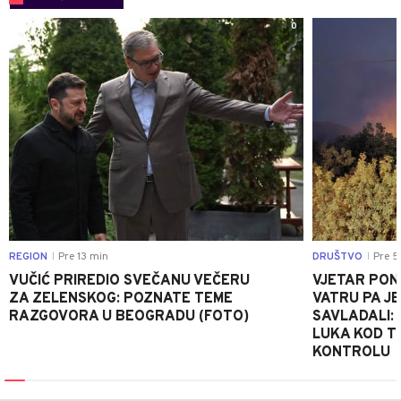
0
REGION
Pre 13 min
DRUŠTVO
Pre 5
|
|
VUČIĆ PRIREDIO SVEČANU VEČERU
VJETAR PO
ZA ZELENSKOG: POZNATE TEME
VATRU PA J
RAZGOVORA U BEOGRADU (FOTO)
SAVLADALI:
LUKA KOD T
KONTROLU