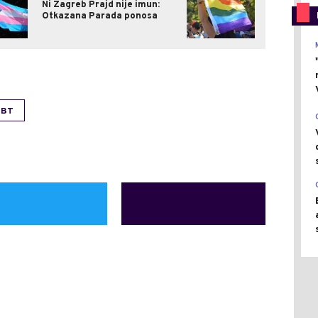
Ni Zagreb Prajd nije imun:
Otkazana Parada ponosa
GBT