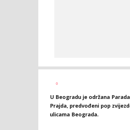
Dragana
AUTOR
0
Božić
U Beogradu je održana Parada 
Prajda, predvođeni pop zvijez
ulicama Beograda.