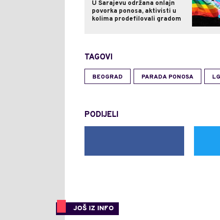
U Sarajevu održana onlajn
povorka ponosa, aktivisti u
kolima prodefilovali gradom
TAGOVI
BEOGRAD
PARADA PONOSA
L
PODIJELI
JOŠ IZ INFO