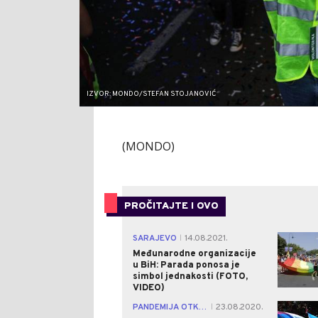
IZVOR: MONDO/STEFAN STOJANOVIĆ
(MONDO)
PROČITAJTE I OVO
SARAJEVO
14.08.2021.
|
Međunarodne organizacije
u BiH: Parada ponosa je
simbol jednakosti (FOTO,
VIDEO)
PANDEMIJA OTKAZALA ŠETNJU
23.08.2020.
|