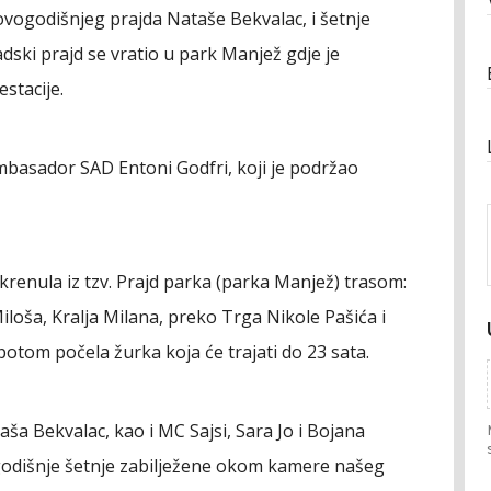
ogodišnjeg prajda Nataše Bekvalac, i šetnje
ski prajd se vratio u park Manjež gdje je
stacije.
ambasador SAD Entoni Godfri, koji je podržao
krenula iz tzv. Prajd parka (parka Manjež) trasom:
iloša, Kralja Milana, preko Trga Nikole Pašića i
tom počela žurka koja će trajati do 23 sata.
ša Bekvalac, kao i MC Sajsi, Sara Jo i Bojana
ogodišnje šetnje zabilježene okom kamere našeg