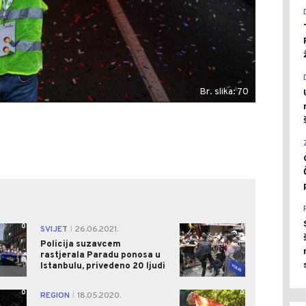
Br. slika: 70
0
1
SVIJET
26.06.2021.
|
Policija suzavcem
rastjerala Paradu ponosa u
Istanbulu, privedeno 20 ljudi
0
0
REGION
18.05.2020.
|