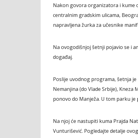
Nakon govora organizatora i kume ov
centralnim gradskim ulicama, Beograd
napravljena žurka za učesnike manife
Na ovogodišnjoj šetnji pojavio se i 
događaj.
Poslije uvodnog programa, šetnja je 
Nemanjina (do Vlade Srbije), Kneza M
ponovo do Manježa. U tom parku je po
Na njoj će nastupiti kuma Prajda Nata
Vunturišević. Pogledajte detalje ov