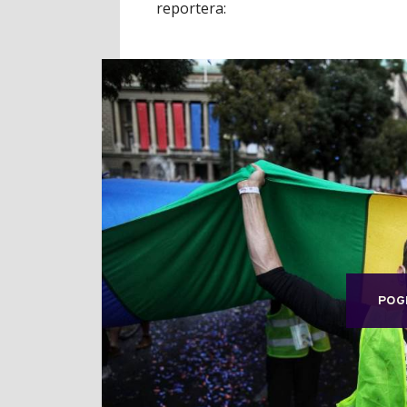
reportera:
POG