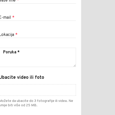
Vaše ime
*
E-mail
*
Lokacija
*
Ubacite video ili foto
Možete da ubacite do 3 fotografije ili videa. Ne
smije biti više od 25 MB.