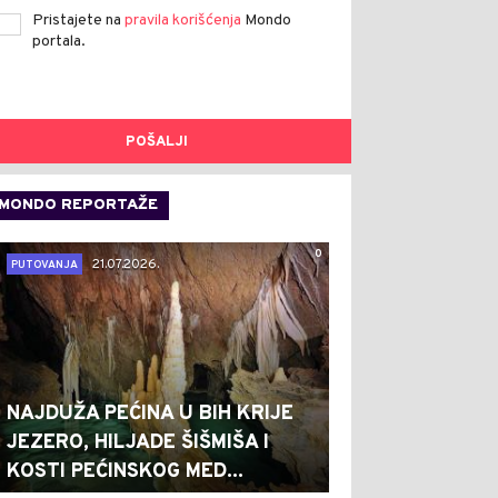
Pristajete na
pravila korišćenja
Mondo
portala.
POŠALJI
MONDO REPORTAŽE
0
21.07.2026.
PUTOVANJA
NAJDUŽA PEĆINA U BIH KRIJE
JEZERO, HILJADE ŠIŠMIŠA I
KOSTI PEĆINSKOG MED...