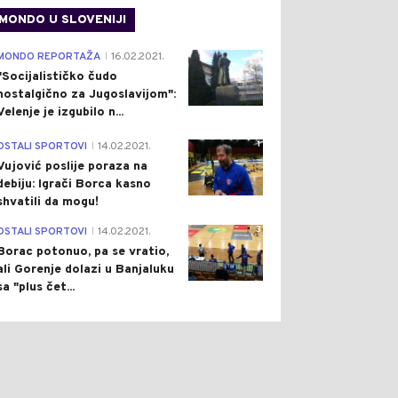
MONDO U SLOVENIJI
4
MONDO REPORTAŽA
16.02.2021.
|
"Socijalističko čudo
nostalgično za Jugoslavijom":
Velenje je izgubilo n...
1
OSTALI SPORTOVI
14.02.2021.
|
Vujović poslije poraza na
debiju: Igrači Borca kasno
shvatili da mogu!
3
OSTALI SPORTOVI
14.02.2021.
|
Borac potonuo, pa se vratio,
ali Gorenje dolazi u Banjaluku
sa "plus čet...