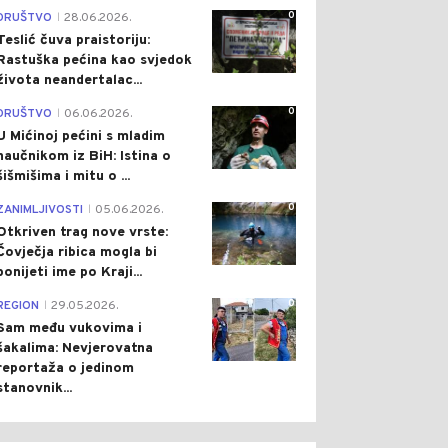
0
DRUŠTVO
28.06.2026.
|
Teslić čuva praistoriju:
Rastuška pećina kao svjedok
života neandertalac...
0
DRUŠTVO
06.06.2026.
|
U Mićinoj pećini s mladim
naučnikom iz BiH: Istina o
šišmišima i mitu o ...
0
ZANIMLJIVOSTI
05.06.2026.
|
Otkriven trag nove vrste:
Čovječja ribica mogla bi
ponijeti ime po Kraji...
0
REGION
29.05.2026.
|
Sam među vukovima i
šakalima: Nevjerovatna
reportaža o jedinom
stanovnik...