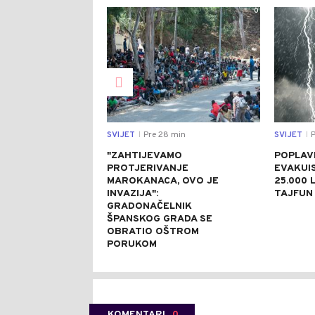
0
SVIJET
Pre 28 min
SVIJET
P
|
|
"ZAHTIJEVAMO
POPLAVE
PROTJERIVANJE
EVAKUI
MAROKANACA, OVO JE
25.000 L
INVAZIJA":
TAJFUN 
GRADONAČELNIK
ŠPANSKOG GRADA SE
OBRATIO OŠTROM
PORUKOM
KOMENTARI
0