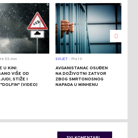
0
0
re 55 min
SVIJET
Pre 1 h
CRNA
|
 U KINI:
AVGANISTANAC OSUĐEN
OSU
SANO VIŠE OD
NA DOŽIVOTNI ZATVOR
POM
JUDI, STIŽE I
ZBOG SMRTONOSNOG
UBI
"DOLFIN" (VIDEO)
NAPADA U MINHENU
ODR
NAP
SVI KOMENTARI