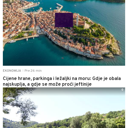
Pre 26 min
EKONOMIJA
|
Cijene hrane, parkinga i ležaljki na moru: Gdje je obala
najskuplja, a gdje se može proći jeftinije
0