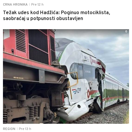
Pre 12 h
CRNA HRONIKA
|
Težak udes kod Hadžića: Poginuo motociklista,
saobraćaj u potpunosti obustavljen
0
Pre 13 h
REGION
|