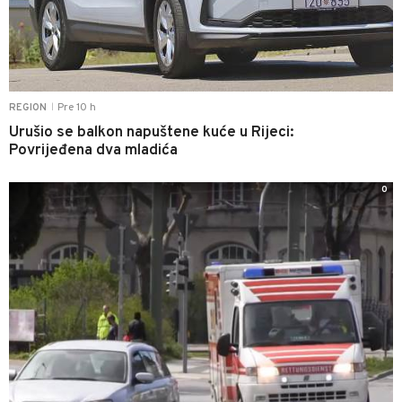
Pre 10 h
REGION
|
Urušio se balkon napuštene kuće u Rijeci:
Povrijeđena dva mladića
0