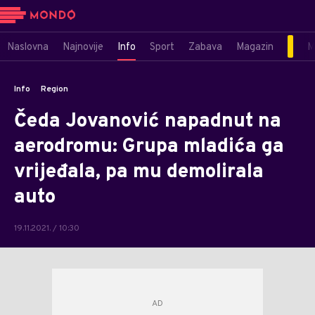
Naslovna
Najnovije
Info
Sport
Zabava
Magazin
M
Info
Region
Čeda Jovanović napadnut na
aerodromu: Grupa mladića ga
vrijeđala, pa mu demolirala
auto
19.11.2021. / 10:30