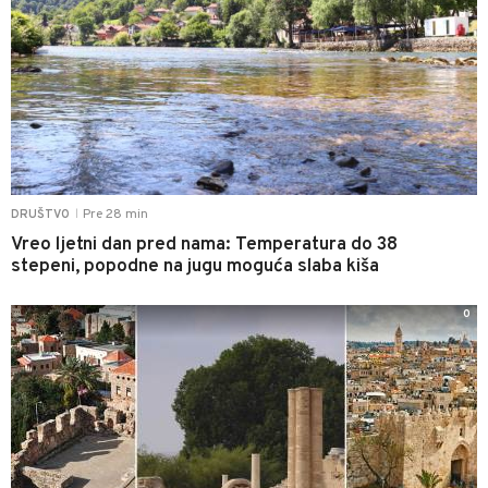
Pre 28 min
DRUŠTVO
|
Vreo ljetni dan pred nama: Temperatura do 38
stepeni, popodne na jugu moguća slaba kiša
0