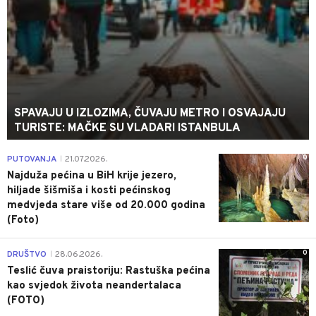
SPAVAJU U IZLOZIMA, ČUVAJU METRO I OSVAJAJU
TURISTE: MAČKE SU VLADARI ISTANBULA
0
PUTOVANJA
21.07.2026.
|
Najduža pećina u BiH krije jezero,
hiljade šišmiša i kosti pećinskog
medvjeda stare više od 20.000 godina
(Foto)
0
DRUŠTVO
28.06.2026.
|
Teslić čuva praistoriju: Rastuška pećina
kao svjedok života neandertalaca
(FOTO)