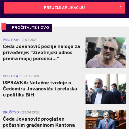
PREUZMI APLIKACIJU
PROČITAJTE I OVO
0
POLITIKA
12.02.2021.
|
Čeda Jovanović poslije naloga za
privođenje: "Životinjski odnos
prema mojoj porodici..."
1
POLITIKA
02.07.2020.
|
ISPRAVKA: Netačne tvrdnje o
Čedomiru Jovanoviću i prelasku
u politiku BiH
1
DRUŠTVO
23.04.2020.
|
Čeda Jovanović proglašen
počasnim građaninom Kantona