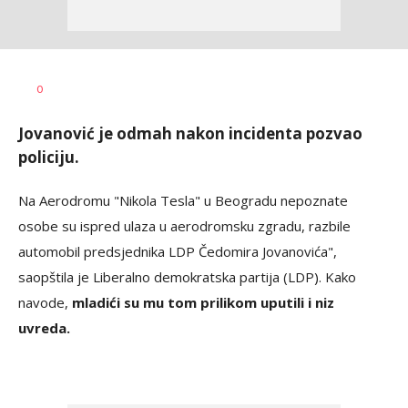
Željko
AUTOR
0
Svitlica
Jovanović je odmah nakon incidenta pozvao
policiju.
Na Aerodromu "Nikola Tesla" u Beogradu nepoznate
osobe su ispred ulaza u aerodromsku zgradu, razbile
automobil predsjednika LDP Čedomira Jovanovića",
saopštila je Liberalno demokratska partija (LDP). Kako
navode,
mladići su mu tom prilikom uputili i niz
uvreda.