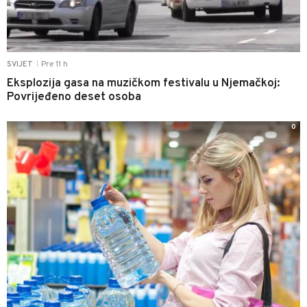
Pre 11 h
SVIJET
|
Eksplozija gasa na muzičkom festivalu u Njemačkoj:
Povrijeđeno deset osoba
0