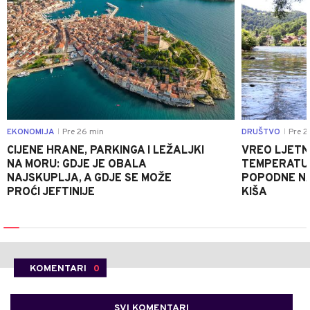
EKONOMIJA
Pre 26 min
DRUŠTVO
Pre 2
|
|
CIJENE HRANE, PARKINGA I LEŽALJKI
VREO LJETN
NA MORU: GDJE JE OBALA
TEMPERATUR
NAJSKUPLJA, A GDJE SE MOŽE
POPODNE NA
PROĆI JEFTINIJE
KIŠA
KOMENTARI
0
SVI KOMENTARI