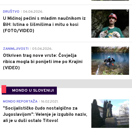
0
DRUŠTVO
06.06.2026.
|
U Mićinoj pećini s mladim naučnikom iz
BiH: Istina o šišmišima i mitu o kosi
(FOTO/VIDEO)
0
ZANIMLJIVOSTI
05.06.2026.
|
Otkriven trag nove vrste: Čovječja
ribica mogla bi ponijeti ime po Krajini
(VIDEO)
MONDO U SLOVENIJI
4
MONDO REPORTAŽA
16.02.2021.
|
"Socijalističko čudo nostalgično za
Jugoslavijom": Velenje je izgubilo naziv,
ali je u duši ostalo Titovo!