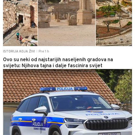
Pre 1 h
ISTORIJA KOJA ŽIVI
|
Ovo su neki od najstarijih naseljenih gradova na
svijetu: Njihova tajna i dalje fascinira svijet
0