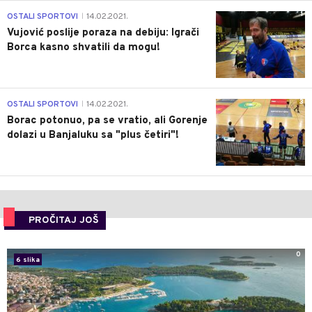
1
OSTALI SPORTOVI
14.02.2021.
|
Vujović poslije poraza na debiju: Igrači
Borca kasno shvatili da mogu!
3
OSTALI SPORTOVI
14.02.2021.
|
Borac potonuo, pa se vratio, ali Gorenje
dolazi u Banjaluku sa "plus četiri"!
PROČITAJ JOŠ
0
6 slika