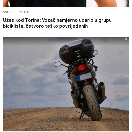
Pre 11 h
SVIJET
|
Užas kod Torina: Vozač namjerno udario u grupu
biciklista, četvoro teško povrijeđenih
0