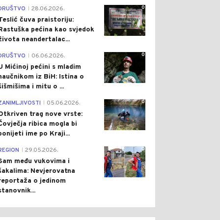
0
DRUŠTVO
28.06.2026.
|
Teslić čuva praistoriju:
Rastuška pećina kao svjedok
života neandertalac...
0
0
0
DRUŠTVO
06.06.2026.
|
U Mićinoj pećini s mladim
naučnikom iz BiH: Istina o
šišmišima i mitu o ...
0
ZANIMLJIVOSTI
05.06.2026.
|
Otkriven trag nove vrste:
Čovječja ribica mogla bi
ponijeti ime po Kraji...
 HRONIKA
Pre 2 h
DRUŠTVO
Pre 3 h
|
|
0
REGION
29.05.2026.
|
KA NESREĆA KOD
PRIJEDOR ZAŠTIĆEN OD
Sam među vukovima i
ISLAVGRADA:
POPLAVA: ZAVRŠEN
šakalima: Nevjerovatna
RIJEĐENE ČETIRI
ZAŠTITNI ZID U TUKOVIMA
reportaža o jedinom
BE, MEĐU NJIMA I
stanovnik...
ETE