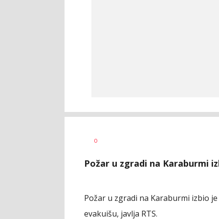
Bojana
AUTOR
0
Zimonjić
Jelisavac
Požar u zgradi na Karaburmi izb
Požar u zgradi na Karaburmi izbio je 
evakuišu, javlja RTS.