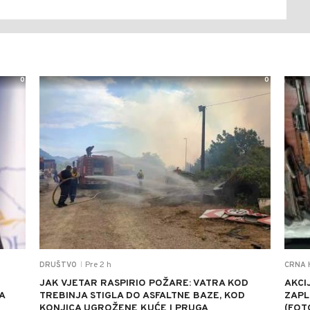
0
0
Pre 2 h
DRUŠTVO
CRNA 
|
JAK VJETAR RASPIRIO POŽARE: VATRA KOD
AKCI
A
TREBINJA STIGLA DO ASFALTNE BAZE, KOD
ZAPL
KONJICA UGROŽENE KUĆE I PRUGA
(FOT