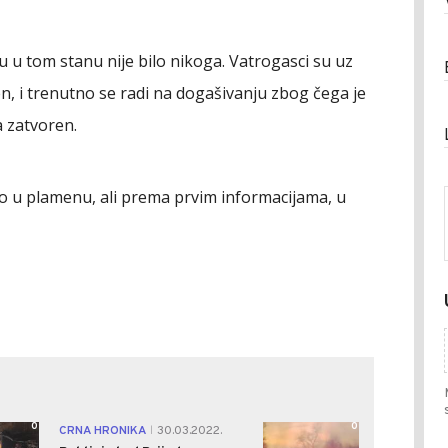
ku u tom stanu nije bilo nikoga. Vatrogasci su uz
en, i trenutno se radi na dogašivanju zbog čega je
a zatvoren.
tao u plamenu, ali prema prvim informacijama, u
0
0
CRNA HRONIKA
30.03.2022.
|