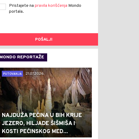
Pristajete na
pravila korišćenja
Mondo
portala.
POŠALJI
MONDO REPORTAŽE
0
21.07.2026.
PUTOVANJA
NAJDUŽA PEĆINA U BIH KRIJE
JEZERO, HILJADE ŠIŠMIŠA I
KOSTI PEĆINSKOG MED...