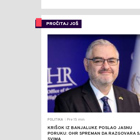
PROČITAJ JOŠ
Pre 15 min
POLITIKA
|
KRIŠOK IZ BANJALUKE POSLAO JASNU
PORUKU: OHR SPREMAN DA RAZGOVARA S
SVIMA