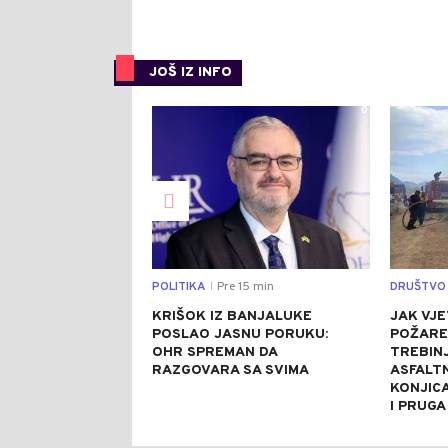
JOŠ IZ INFO
0
POLITIKA
Pre 15 min
DRUŠTVO
|
KRIŠOK IZ BANJALUKE
JAK VJE
POSLAO JASNU PORUKU:
POŽARE
OHR SPREMAN DA
TREBINJ
RAZGOVARA SA SVIMA
ASFALT
KONJIC
I PRUGA