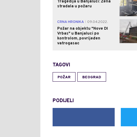
Tragedija u Banjaluci: Žena
stradala u požaru
CRNA HRONIKA
09.04.2022.
|
Požar na objektu "Nove DI
Vrbas" u Banjaluci po
kontrolom, povrijeđen
vatrogasac
TAGOVI
POŽAR
BEOGRAD
PODIJELI