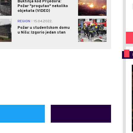
Buktinja kod Prijedora:
Požar "progutao" nekoliko
objekata (VIDEO)
0
0
REGION
15.04.2022.
|
Požar u studentskom domu
u Nišu: Izgorio jedan stan