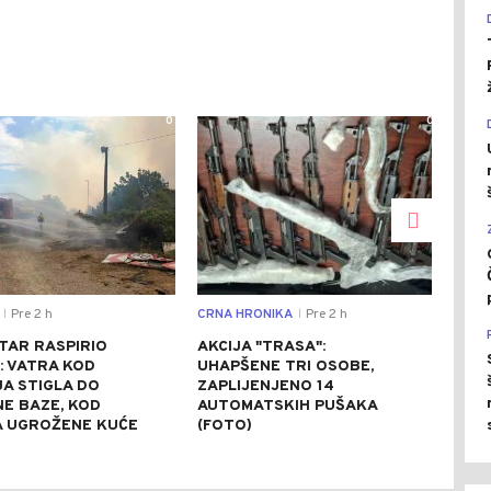
0
0
Pre 2 h
CRNA HRONIKA
Pre 2 h
CRNA
|
|
TAR RASPIRIO
AKCIJA "TRASA":
TEŠ
: VATRA KOD
UHAPŠENE TRI OSOBE,
TOM
A STIGLA DO
ZAPLIJENJENO 14
POV
NE BAZE, KOD
AUTOMATSKIH PUŠAKA
OSO
A UGROŽENE KUĆE
(FOTO)
DIJ