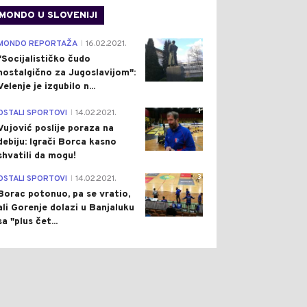
MONDO U SLOVENIJI
4
MONDO REPORTAŽA
16.02.2021.
|
"Socijalističko čudo
nostalgično za Jugoslavijom":
Velenje je izgubilo n...
1
OSTALI SPORTOVI
14.02.2021.
|
Vujović poslije poraza na
debiju: Igrači Borca kasno
shvatili da mogu!
3
OSTALI SPORTOVI
14.02.2021.
|
Borac potonuo, pa se vratio,
ali Gorenje dolazi u Banjaluku
sa "plus čet...