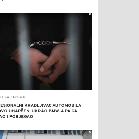
0
Pre 4 h
LUKA
|
ESIONALNI KRADLJIVAC AUTOMOBILA
VO UHAPŠEN: UKRAO BMW-A PA GA
AO I POBJEGAO
0