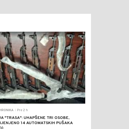
0
Pre 2 h
HRONIKA
|
JA "TRASA": UHAPŠENE TRI OSOBE,
IJENJENO 14 AUTOMATSKIH PUŠAKA
O)