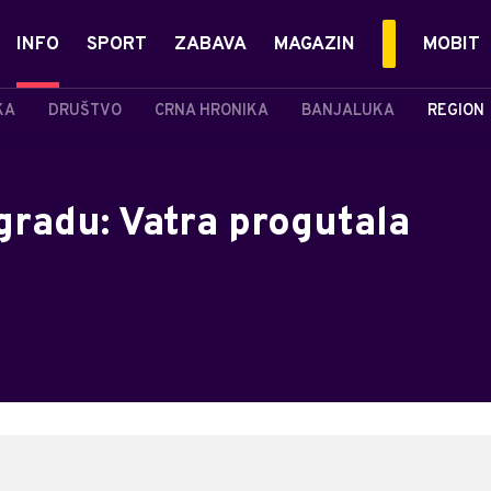
INFO
SPORT
ZABAVA
MAGAZIN
MOBIT
KA
DRUŠTVO
CRNA HRONIKA
BANJALUKA
REGION
gradu: Vatra progutala