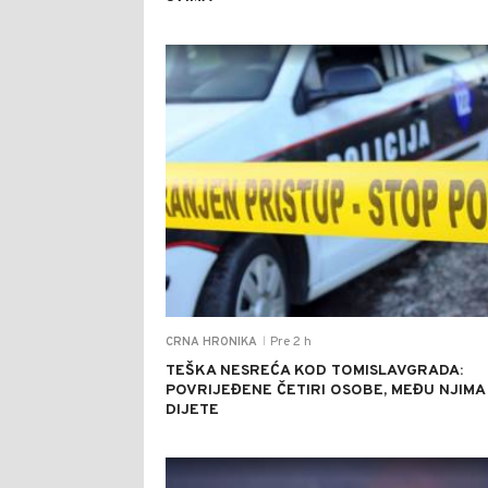
Pre 2 h
CRNA HRONIKA
|
TEŠKA NESREĆA KOD TOMISLAVGRADA:
POVRIJEĐENE ČETIRI OSOBE, MEĐU NJIMA 
DIJETE