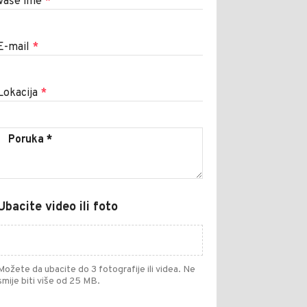
Vaše ime
*
E-mail
*
Lokacija
*
Ubacite video ili foto
Možete da ubacite do 3 fotografije ili videa. Ne
smije biti više od 25 MB.