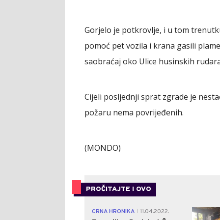
Gorjelo je potkrovlje, i u tom trenut
pomoć pet vozila i krana gasili plam
saobraćaj oko Ulice husinskih rudar
Cijeli posljednji sprat zgrade je nes
požaru nema povrijeđenih.
(MONDO)
PROČITAJTE I OVO
CRNA HRONIKA
11.04.2022.
|