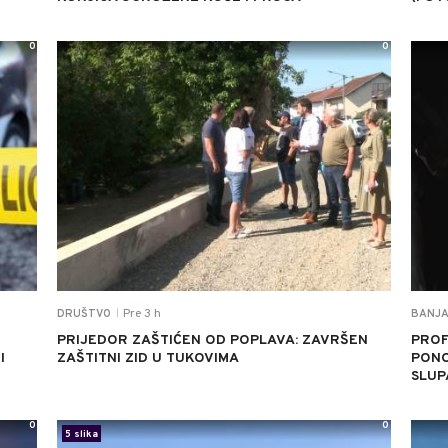
0
0
Pre 3 h
DRUŠTVO
BANJA
|
PRIJEDOR ZAŠTIĆEN OD POPLAVA: ZAVRŠEN
PROF
I
ZAŠTITNI ZID U TUKOVIMA
PONO
SLUP
0
0
5 slika