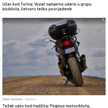
Užas kod Torina: Vozač namjerno udario u grupu
biciklista, četvoro teško povrijeđenih
0
Pre 12 h
CRNA HRONIKA
|
Težak udes kod Hadžića: Poginuo motociklista,