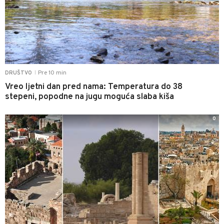
Pre 10 min
DRUŠTVO
|
Vreo ljetni dan pred nama: Temperatura do 38
stepeni, popodne na jugu moguća slaba kiša
0