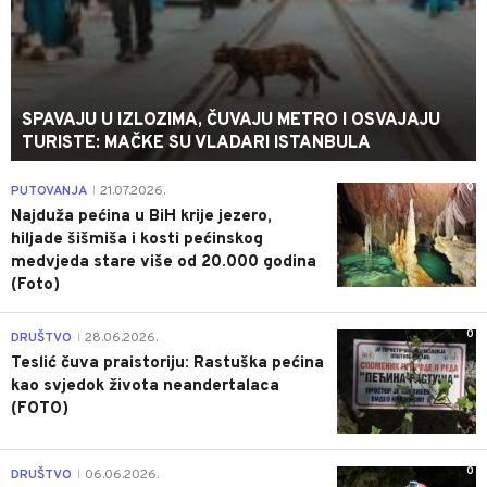
SPAVAJU U IZLOZIMA, ČUVAJU METRO I OSVAJAJU
TURISTE: MAČKE SU VLADARI ISTANBULA
0
PUTOVANJA
21.07.2026.
|
Najduža pećina u BiH krije jezero,
hiljade šišmiša i kosti pećinskog
medvjeda stare više od 20.000 godina
(Foto)
0
DRUŠTVO
28.06.2026.
|
Teslić čuva praistoriju: Rastuška pećina
kao svjedok života neandertalaca
(FOTO)
0
DRUŠTVO
06.06.2026.
|