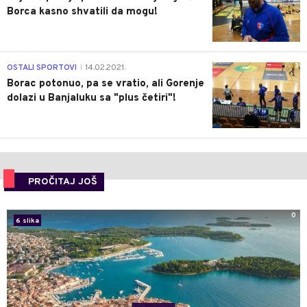
Borca kasno shvatili da mogu!
3
OSTALI SPORTOVI
14.02.2021.
|
Borac potonuo, pa se vratio, ali Gorenje
dolazi u Banjaluku sa "plus četiri"!
PROČITAJ JOŠ
0
6 slika