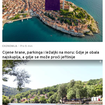
Pre 8 min
EKONOMIJA
|
Cijene hrane, parkinga i ležaljki na moru: Gdje je obala
najskuplja, a gdje se može proći jeftinije
0