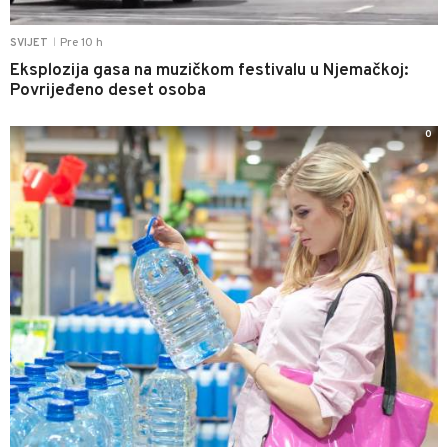
Pre 10 h
SVIJET
|
Eksplozija gasa na muzičkom festivalu u Njemačkoj:
Povrijeđeno deset osoba
0