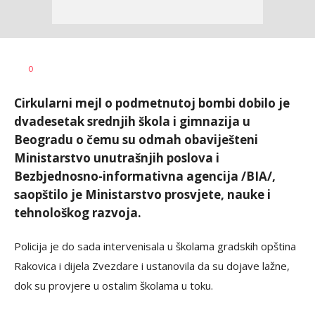
Dragana
AUTOR
0
Božić
Cirkularni mejl o podmetnutoj bombi dobilo je
dvadesetak srednjih škola i gimnazija u
Beogradu o čemu su odmah obaviješteni
Ministarstvo unutrašnjih poslova i
Bezbjednosno-informativna agencija /BIA/,
saopštilo je Ministarstvo prosvjete, nauke i
tehnološkog razvoja.
Policija je do sada intervenisala u školama gradskih opština
Rakovica i dijela Zvezdare i ustanovila da su dojave lažne,
dok su provjere u ostalim školama u toku.