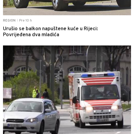
Pre 10 h
REGION
|
Urušio se balkon napuštene kuće u Rijeci:
Povrijeđena dva mladića
0