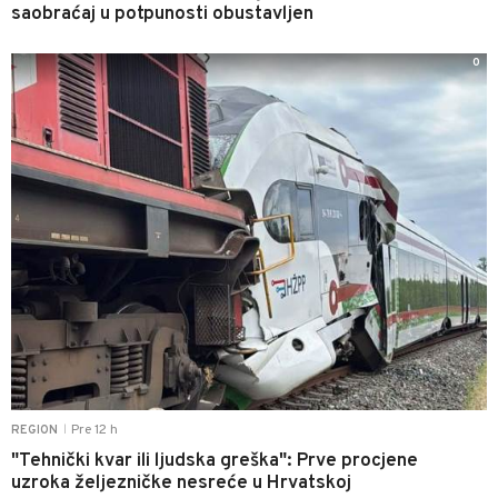
saobraćaj u potpunosti obustavljen
0
Pre 12 h
REGION
|
"Tehnički kvar ili ljudska greška": Prve procjene
uzroka željezničke nesreće u Hrvatskoj