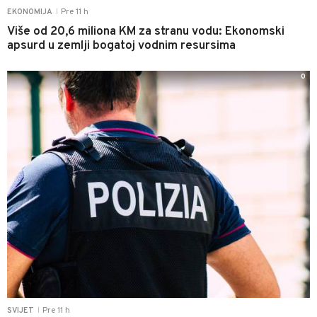
Pre 11 h
EKONOMIJA
|
Više od 20,6 miliona KM za stranu vodu: Ekonomski
apsurd u zemlji bogatoj vodnim resursima
0
Pre 11 h
SVIJET
|