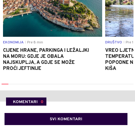
EKONOMIJA
Pre 8 min
DRUŠTVO
Pre 1
|
|
CIJENE HRANE, PARKINGA I LEŽALJKI
VREO LJETN
NA MORU: GDJE JE OBALA
TEMPERATUR
NAJSKUPLJA, A GDJE SE MOŽE
POPODNE NA
PROĆI JEFTINIJE
KIŠA
KOMENTARI
0
SVI KOMENTARI