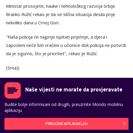
Ministar prosvjete, nauke i tehnološkog razvoja Srbije
Branko Ružić rekao je da se slična situacija desila prije
nekoliko dana u Crnoj Gori.
"Naša policija će najprije ispitati prijetnje, a djeca i
zaposleni neće biti vraćeni u učionice dok policija ne potvrdi
da je sigurno, što je prioritet", rekao je Ružić.
(Srna))
Naše vijesti ne morate da provjeravate
Budite bolje informisani od drugih, preuzmite Mondo mobilnu
aplikaciju
PREUZMI APLIKACIJU