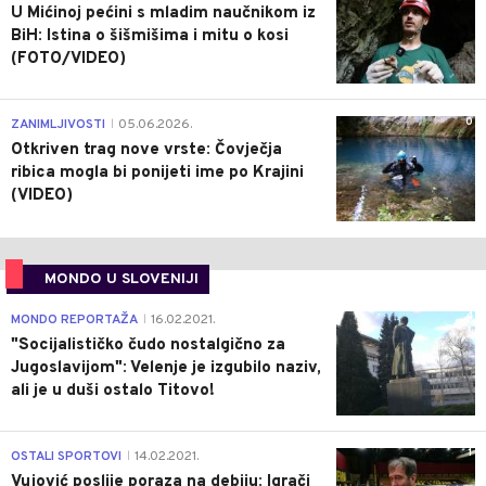
U Mićinoj pećini s mladim naučnikom iz
BiH: Istina o šišmišima i mitu o kosi
(FOTO/VIDEO)
0
ZANIMLJIVOSTI
05.06.2026.
|
Otkriven trag nove vrste: Čovječja
ribica mogla bi ponijeti ime po Krajini
(VIDEO)
MONDO U SLOVENIJI
4
MONDO REPORTAŽA
16.02.2021.
|
"Socijalističko čudo nostalgično za
Jugoslavijom": Velenje je izgubilo naziv,
ali je u duši ostalo Titovo!
1
OSTALI SPORTOVI
14.02.2021.
|
Vujović poslije poraza na debiju: Igrači