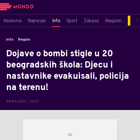
Naslovna
Najnovije
Info
Sport
Zabava
Magazin
M
Info
Region
Dojave o bombi stigle u 20
beogradskih škola: Djecu i
nastavnike evakuisali, policija
na terenu!
29.04.2022. / 10:01