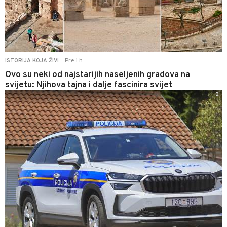
Pre 1 h
ISTORIJA KOJA ŽIVI
|
Ovo su neki od najstarijih naseljenih gradova na
svijetu: Njihova tajna i dalje fascinira svijet
0