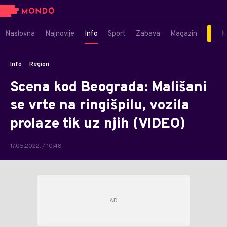
Naslovna
Najnovije
Info
Sport
Zabava
Magazin
M
Info
Region
Scena kod Beograda: Mališani
se vrte na ringišpilu, vozila
prolaze tik uz njih (VIDEO)
17.05.2022. / 10:48