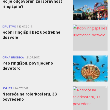
Ko je odgovoran za ispravnost
ringišpila?
0
DRUŠTVO
12.07.2019.
|
Kobni ringišpil bez upotrebne
dozvole
0
CRNA HRONIKA
21.07.2017.
|
Pao ringišpil, povrijeđeno
devetoro
0
SVIJET
16.07.2017.
|
Nesreća na rolerkosteru, 33
povređeno