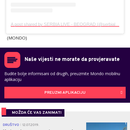
A post shared by SERBIA LIVE - BEOGRAD (@serbialive_beograd)
(MONDO)
Naše vijesti ne morate da provjeravate
Budite bolje informisani od drugih, preuzmite Mondo mobilnu
aplikaciju
PREUZMI APLIKACIJU
MOŽDA ĆE VAS ZANIMATI
1
DRUŠTVO
12.07.2019.
|