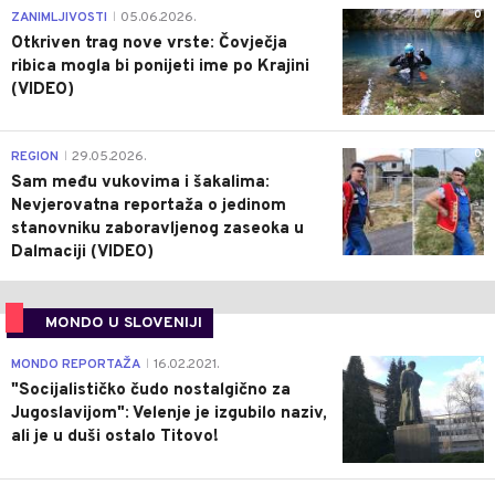
0
ZANIMLJIVOSTI
05.06.2026.
|
Otkriven trag nove vrste: Čovječja
ribica mogla bi ponijeti ime po Krajini
(VIDEO)
0
REGION
29.05.2026.
|
Sam među vukovima i šakalima:
Nevjerovatna reportaža o jedinom
stanovniku zaboravljenog zaseoka u
Dalmaciji (VIDEO)
MONDO U SLOVENIJI
4
MONDO REPORTAŽA
16.02.2021.
|
"Socijalističko čudo nostalgično za
Jugoslavijom": Velenje je izgubilo naziv,
ali je u duši ostalo Titovo!