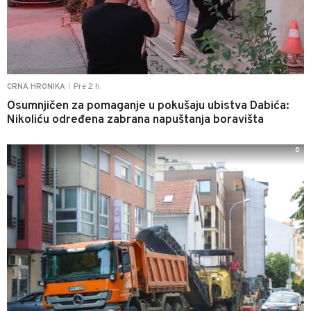
Pre 2 h
CRNA HRONIKA
|
Osumnjičen za pomaganje u pokušaju ubistva Dabića:
Nikoliću određena zabrana napuštanja boravišta
0