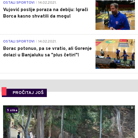
1
OSTALI SPORTOVI
14.02.2021.
|
Vujović poslije poraza na debiju: Igrači
Borca kasno shvatili da mogu!
3
OSTALI SPORTOVI
14.02.2021.
|
Borac potonuo, pa se vratio, ali Gorenje
dolazi u Banjaluku sa "plus četiri"!
PROČITAJ JOŠ
0
5 slika