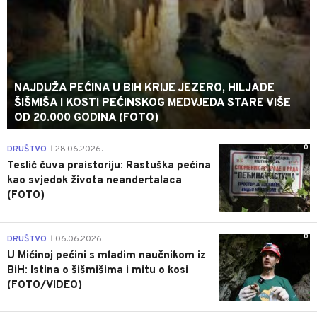
NAJDUŽA PEĆINA U BIH KRIJE JEZERO, HILJADE
ŠIŠMIŠA I KOSTI PEĆINSKOG MEDVJEDA STARE VIŠE
OD 20.000 GODINA (FOTO)
0
DRUŠTVO
28.06.2026.
|
Teslić čuva praistoriju: Rastuška pećina
kao svjedok života neandertalaca
(FOTO)
0
DRUŠTVO
06.06.2026.
|
U Mićinoj pećini s mladim naučnikom iz
BiH: Istina o šišmišima i mitu o kosi
(FOTO/VIDEO)