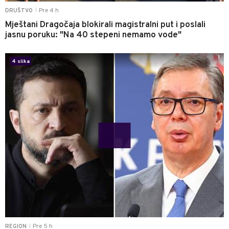
Pre 4 h
DRUŠTVO
|
Mještani Dragočaja blokirali magistralni put i poslali
jasnu poruku: "Na 40 stepeni nemamo vode"
1
4 slika
Pre 5 h
REGION
|