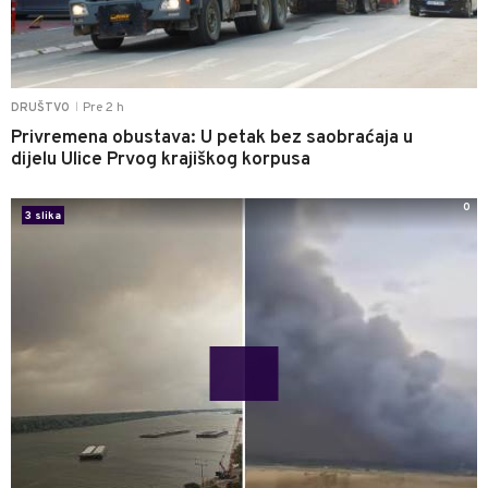
Pre 2 h
DRUŠTVO
|
Privremena obustava: U petak bez saobraćaja u
dijelu Ulice Prvog krajiškog korpusa
0
3 slika