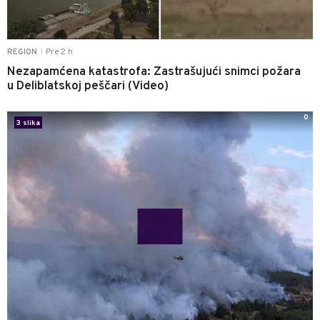
Pre 2 h
REGION
|
Nezapamćena katastrofa: Zastrašujući snimci požara
u Deliblatskoj peščari (Video)
0
3 slika