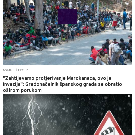
Pre 1 h
SVIJET
|
"Zahtijevamo protjerivanje Marokanaca, ovo je
invazija": Gradonačelnik španskog grada se obratio
oštrom porukom
0