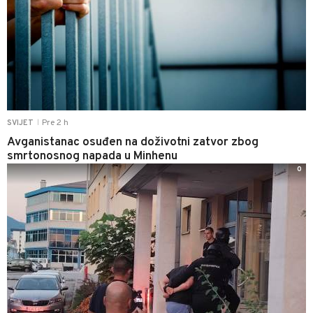
Pre 2 h
SVIJET
|
Avganistanac osuđen na doživotni zatvor zbog
smrtonosnog napada u Minhenu
0