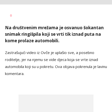
Dušan
AUTOR
0
Volaš
Na društvenim mrežama je osvanuo šokantan
snimak ringišpila koji se vrti tik iznad puta na
kome prolaze automobili.
Zastrašujući video iz Ovče je uplašio sve, a posebno
roditelje, jer na njemu se vide djeca koja se vrte iznad
automobila koji su u pokretu. Ova objava pokrenula je lavinu
komentara.