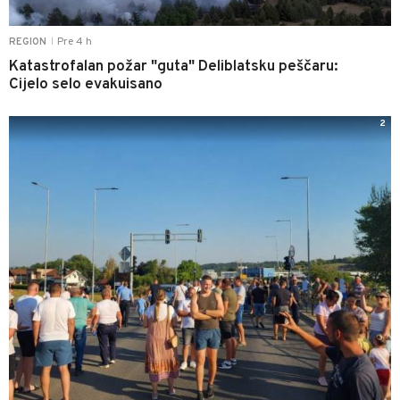
Pre 4 h
REGION
|
Katastrofalan požar "guta" Deliblatsku peščaru:
Cijelo selo evakuisano
2