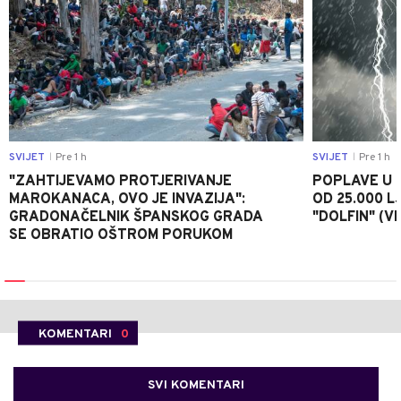
SVIJET
Pre 1 h
SVIJET
Pre 1 h
|
|
"ZAHTIJEVAMO PROTJERIVANJE
POPLAVE U K
MAROKANACA, OVO JE INVAZIJA":
OD 25.000 LJ
GRADONAČELNIK ŠPANSKOG GRADA
"DOLFIN" (V
SE OBRATIO OŠTROM PORUKOM
KOMENTARI
0
SVI KOMENTARI