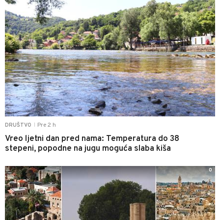
Pre 2 h
DRUŠTVO
|
Vreo ljetni dan pred nama: Temperatura do 38
stepeni, popodne na jugu moguća slaba kiša
0