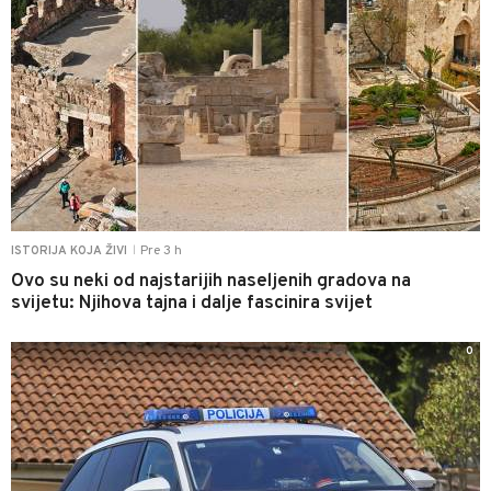
Pre 3 h
ISTORIJA KOJA ŽIVI
|
Ovo su neki od najstarijih naseljenih gradova na
svijetu: Njihova tajna i dalje fascinira svijet
0