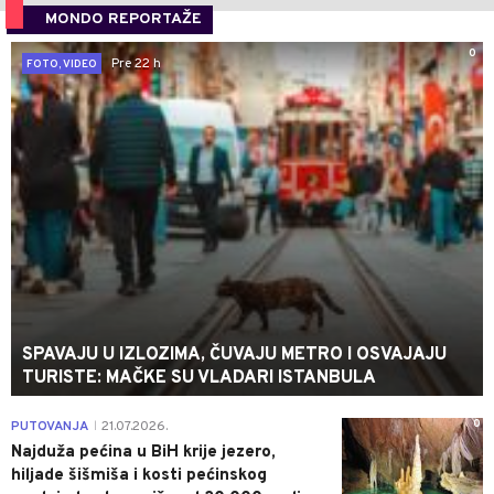
MONDO REPORTAŽE
0
Pre 22 h
FOTO, VIDEO
SPAVAJU U IZLOZIMA, ČUVAJU METRO I OSVAJAJU
TURISTE: MAČKE SU VLADARI ISTANBULA
0
PUTOVANJA
21.07.2026.
|
Najduža pećina u BiH krije jezero,
hiljade šišmiša i kosti pećinskog