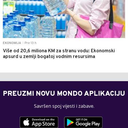
Pre 13 h
EKONOMIJA
|
Više od 20,6 miliona KM za stranu vodu: Ekonomski
apsurd u zemlji bogatoj vodnim resursima
PREUZMI NOVU MONDO APLIKACIJU
Savršen spoj vijesti i zabave.