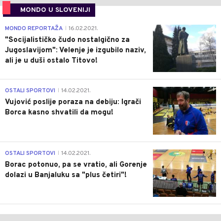
MONDO U SLOVENIJI
4
MONDO REPORTAŽA
16.02.2021.
|
"Socijalističko čudo nostalgično za
Jugoslavijom": Velenje je izgubilo naziv,
ali je u duši ostalo Titovo!
1
OSTALI SPORTOVI
14.02.2021.
|
Vujović poslije poraza na debiju: Igrači
Borca kasno shvatili da mogu!
3
OSTALI SPORTOVI
14.02.2021.
|
Borac potonuo, pa se vratio, ali Gorenje
dolazi u Banjaluku sa "plus četiri"!