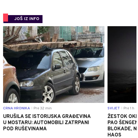
JOŠ IZ INFO
0
CRNA HRONIKA
Pre 32 min
SVIJET
Pre 1 h
|
|
URUŠILA SE ISTORIJSKA GRAĐEVINA
ŽESTOK OKRŠ
U MOSTARU: AUTOMOBILI ZATRPANI
PAO ŠENGEN
POD RUŠEVINAMA
BLOKADE, N
HAOS