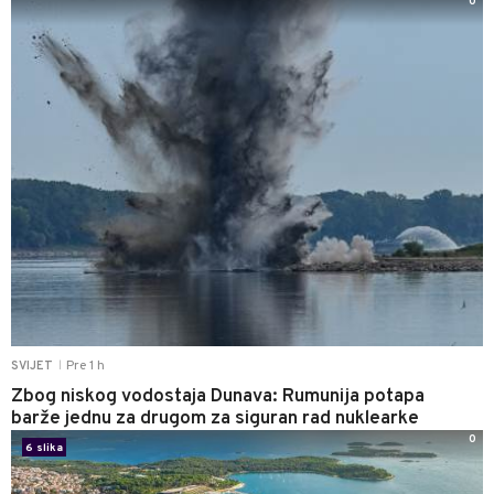
0
Pre 1 h
SVIJET
|
Zbog niskog vodostaja Dunava: Rumunija potapa
barže jednu za drugom za siguran rad nuklearke
0
6 slika