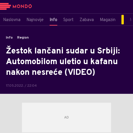
Naslovna
Najnovije
Info
Sport
Zabava
Magazin
M
Info
Region
Žestok lančani sudar u Srbiji:
Automobilom uletio u kafanu
nakon nesreće (VIDEO)
17.05.2022. / 22:04