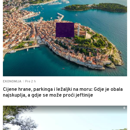
Pre 2 h
EKONOMIJA
|
Cijene hrane, parkinga i ležaljki na moru: Gdje je obala
najskuplja, a gdje se može proći jeftinije
0