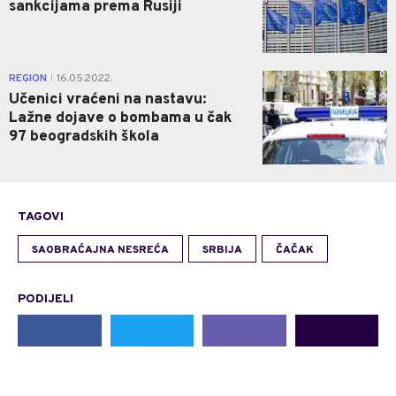
sankcijama prema Rusiji
0
REGION
16.05.2022.
|
Učenici vraćeni na nastavu:
Lažne dojave o bombama u čak
97 beogradskih škola
TAGOVI
SAOBRAĆAJNA NESREĆA
SRBIJA
ČAČAK
PODIJELI