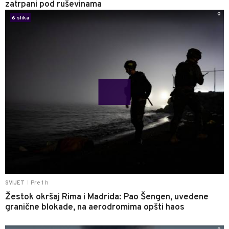
zatrpani pod ruševinama
0
6 slika
Pre 1 h
SVIJET
|
Žestok okršaj Rima i Madrida: Pao Šengen, uvedene
granične blokade, na aerodromima opšti haos