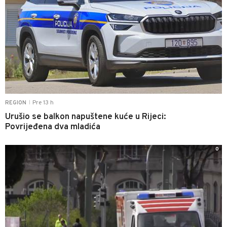
Pre 13 h
REGION
|
Urušio se balkon napuštene kuće u Rijeci:
Povrijeđena dva mladića
0