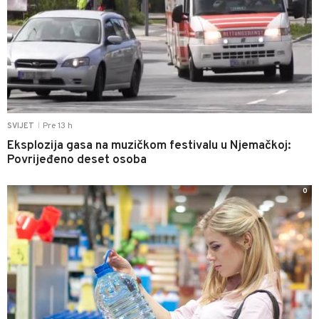
Pre 13 h
SVIJET
|
Eksplozija gasa na muzičkom festivalu u Njemačkoj:
Povrijeđeno deset osoba
0