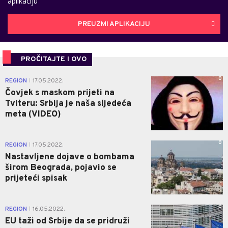
aplikaciju
PREUZMI APLIKACIJU
PROČITAJTE I OVO
0
REGION
17.05.2022.
|
Čovjek s maskom prijeti na
Tviteru: Srbija je naša sljedeća
meta (VIDEO)
0
REGION
17.05.2022.
|
Nastavljene dojave o bombama
širom Beograda, pojavio se
prijeteći spisak
0
REGION
16.05.2022.
|
EU taži od Srbije da se pridruži