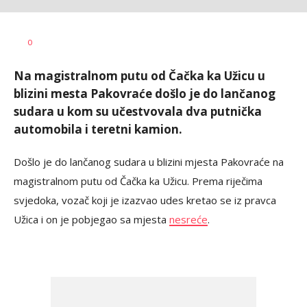
Aleksandar
AUTOR
0
Blagić
Na magistralnom putu od Čačka ka Užicu u
blizini mesta Pakovraće došlo je do lančanog
sudara u kom su učestvovala dva putnička
automobila i teretni kamion.
Došlo je do lančanog sudara u blizini mjesta Pakovraće na
magistralnom putu od Čačka ka Užicu. Prema riječima
svjedoka, vozač koji je izazvao udes kretao se iz pravca
Užica i on je pobjegao sa mjesta
nesreće
.