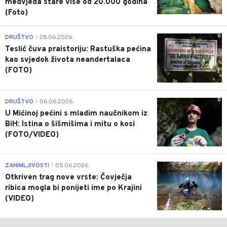
medvjeda stare više od 20.000 godina
(Foto)
0
DRUŠTVO
28.06.2026.
|
Teslić čuva praistoriju: Rastuška pećina
kao svjedok života neandertalaca
(FOTO)
0
DRUŠTVO
06.06.2026.
|
U Mićinoj pećini s mladim naučnikom iz
BiH: Istina o šišmišima i mitu o kosi
(FOTO/VIDEO)
0
ZANIMLJIVOSTI
05.06.2026.
|
Otkriven trag nove vrste: Čovječja
ribica mogla bi ponijeti ime po Krajini
(VIDEO)