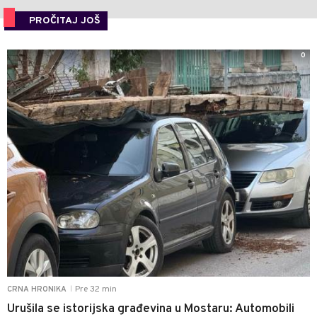
PROČITAJ JOŠ
0
Pre 32 min
CRNA HRONIKA
|
Urušila se istorijska građevina u Mostaru: Automobili