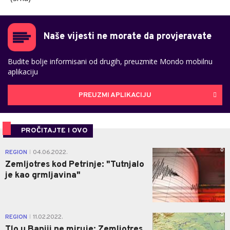
Naše vijesti ne morate da provjeravate
Budite bolje informisani od drugih, preuzmite Mondo mobilnu
aplikaciju
PREUZMI APLIKACIJU
PROČITAJTE I OVO
0
REGION
04.06.2022.
|
Zemljotres kod Petrinje: "Tutnjalo
je kao grmljavina"
0
REGION
11.02.2022.
|
Tlo u Baniji ne miruje: Zemljotres