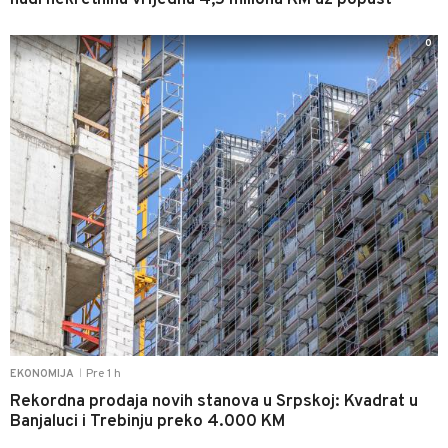
nudi nekretninu vrijednu 4,5 miliona KM uz popust
0
Pre 1 h
EKONOMIJA
|
Rekordna prodaja novih stanova u Srpskoj: Kvadrat u
Banjaluci i Trebinju preko 4.000 KM