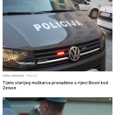
Pre 3 h
CRNA HRONIKA
|
Tijelo starijeg muškarca pronađeno u rijeci Bosni kod
Zenice
0