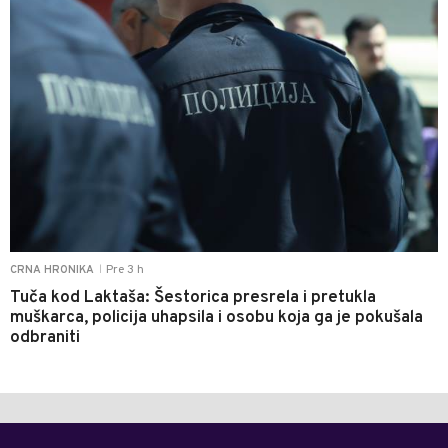
Pre 3 h
CRNA HRONIKA
|
Tuča kod Laktaša: Šestorica presrela i pretukla
muškarca, policija uhapsila i osobu koja ga je pokušala
odbraniti