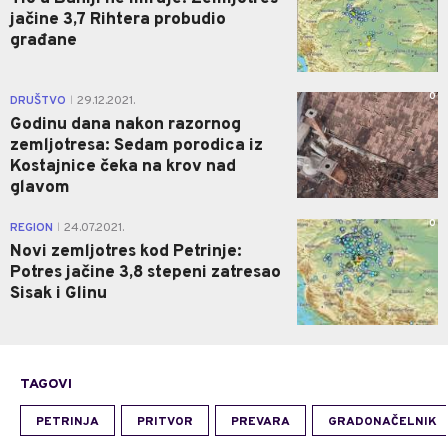
jačine 3,7 Rihtera probudio
građane
0
DRUŠTVO
29.12.2021.
|
Godinu dana nakon razornog
zemljotresa: Sedam porodica iz
Kostajnice čeka na krov nad
glavom
0
REGION
24.07.2021.
|
Novi zemljotres kod Petrinje:
Potres jačine 3,8 stepeni zatresao
Sisak i Glinu
TAGOVI
PETRINJA
PRITVOR
PREVARA
GRADONAČELNIK