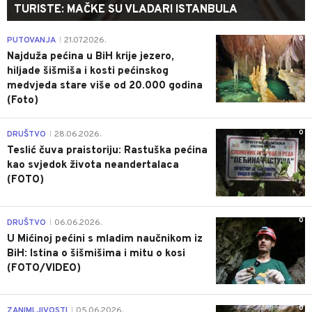
TURISTE: MAČKE SU VLADARI ISTANBULA
0
PUTOVANJA
21.07.2026.
|
Najduža pećina u BiH krije jezero,
hiljade šišmiša i kosti pećinskog
medvjeda stare više od 20.000 godina
(Foto)
0
DRUŠTVO
28.06.2026.
|
Teslić čuva praistoriju: Rastuška pećina
kao svjedok života neandertalaca
(FOTO)
0
DRUŠTVO
06.06.2026.
|
U Mićinoj pećini s mladim naučnikom iz
BiH: Istina o šišmišima i mitu o kosi
(FOTO/VIDEO)
0
ZANIMLJIVOSTI
05.06.2026.
|