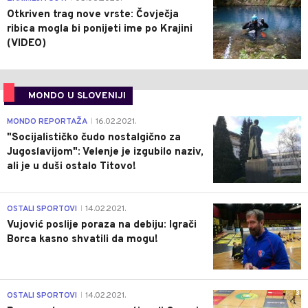
Otkriven trag nove vrste: Čovječja
ribica mogla bi ponijeti ime po Krajini
(VIDEO)
MONDO U SLOVENIJI
4
MONDO REPORTAŽA
16.02.2021.
|
"Socijalističko čudo nostalgično za
Jugoslavijom": Velenje je izgubilo naziv,
ali je u duši ostalo Titovo!
1
OSTALI SPORTOVI
14.02.2021.
|
Vujović poslije poraza na debiju: Igrači
Borca kasno shvatili da mogu!
3
OSTALI SPORTOVI
14.02.2021.
|