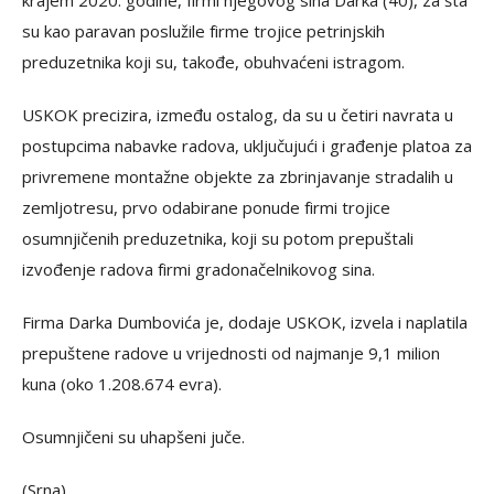
krajem 2020. godine, firmi njegovog sina Darka (40), za šta
su kao paravan poslužile firme trojice petrinjskih
preduzetnika koji su, takođe, obuhvaćeni istragom.
USKOK precizira, između ostalog, da su u četiri navrata u
postupcima nabavke radova, uključujući i građenje platoa za
privremene montažne objekte za zbrinjavanje stradalih u
zemljotresu, prvo odabirane ponude firmi trojice
osumnjičenih preduzetnika, koji su potom prepuštali
izvođenje radova firmi gradonačelnikovog sina.
Firma Darka Dumbovića je, dodaje USKOK, izvela i naplatila
prepuštene radove u vrijednosti od najmanje 9,1 milion
kuna (oko 1.208.674 evra).
Osumnjičeni su uhapšeni juče.
(Srna)