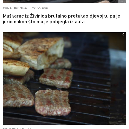
Pre 55 min
CRNA HRONIKA
|
Muškarac iz Živinica brutalno pretukao djevojku pa je
jurio nakon što mu je pobjegla iz auta
0