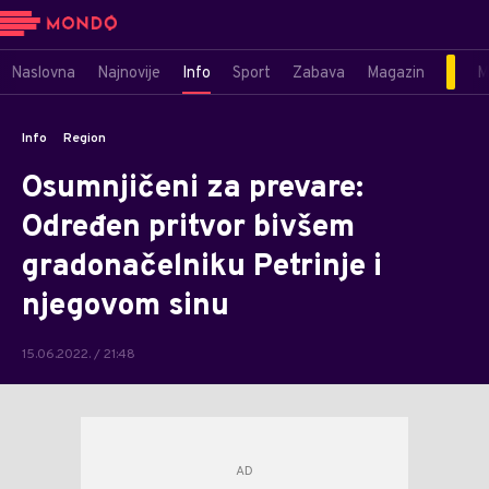
Naslovna
Najnovije
Info
Sport
Zabava
Magazin
M
Info
Region
Osumnjičeni za prevare:
Određen pritvor bivšem
gradonačelniku Petrinje i
njegovom sinu
15.06.2022. / 21:48