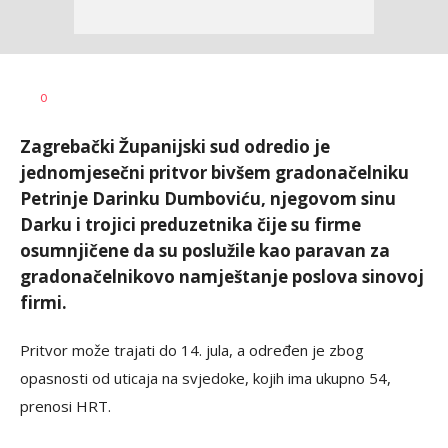
Dragana
AUTOR
0
Božić
Zagrebački Županijski sud odredio je
jednomjesečni pritvor bivšem gradonačelniku
Petrinje Darinku Dumboviću, njegovom sinu
Darku i trojici preduzetnika čije su firme
osumnjičene da su poslužile kao paravan za
gradonačelnikovo namještanje poslova sinovoj
firmi.
Pritvor može trajati do 14. jula, a određen je zbog
opasnosti od uticaja na svjedoke, kojih ima ukupno 54,
prenosi HRT.