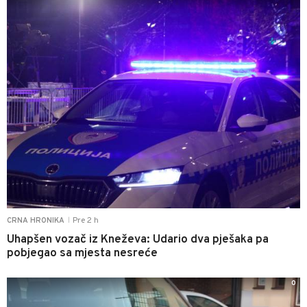
Pre 2 h
CRNA HRONIKA
|
Uhapšen vozač iz Kneževa: Udario dva pješaka pa
pobjegao sa mjesta nesreće
0