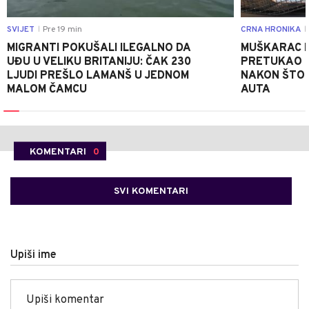
SVIJET
Pre 19 min
CRNA HRONIKA
|
|
MIGRANTI POKUŠALI ILEGALNO DA
MUŠKARAC I
UĐU U VELIKU BRITANIJU: ČAK 230
PRETUKAO D
LJUDI PREŠLO LAMANŠ U JEDNOM
NAKON ŠTO 
MALOM ČAMCU
AUTA
KOMENTARI
0
SVI KOMENTARI
Upiši ime