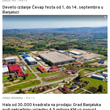
Pre 1 h
DRUŠTVO
|
Deveto izdanje Ćevap festa od 1. do 14. septembra u
Banjaluci
0
Pre 1 h
CRNA HRONIKA
|
Hala od 30.000 kvadrata na prodaju: Grad Banjaluka