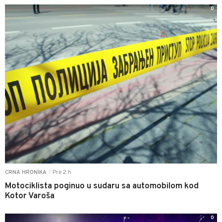
0
Pre 2 h
CRNA HRONIKA
|
Motociklista poginuo u sudaru sa automobilom kod
Kotor Varoša
0